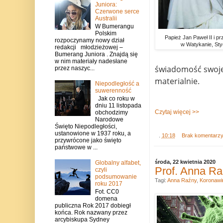
Juniora:
Czerwone serce
Australii
W Bumerangu
Polskim
Papież Jan Paweł II i p
rozpoczynamy nowy dział
w Watykanie, Sty
redakcji młodzieżowej –
Bumerang Juniora . Znajdą się
w nim materiały nadesłane
świadomość swojeg
przez naszyc...
materialnie.
Niepodległość a
suwerenność
Jak co roku w
dniu 11 listopada
Czytaj więcej >>
obchodzimy
Narodowe
Święto Niepodległości,
ustanowione w 1937 roku, a
.
10:18
Brak komentarz
przywrócone jako święto
państwowe w ...
środa, 22 kwietnia 2020
Globalny alfabet,
Prof. Anna Ra
czyli
podsumowanie
Tagi:
Anna Raźny
,
Koronawi
roku 2017
Fot. CC0
domena
publiczna Rok 2017 dobiegł
końca. Rok nazwany przez
arcybiskupa Sydney