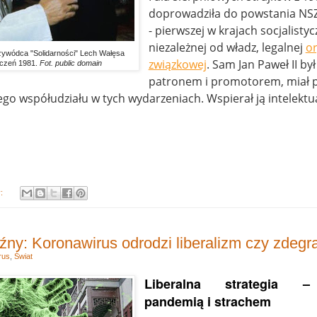
doprowadziła do powstania NSZ
- pierwszej w krajach socjalisty
niezależnej od władz, legalnej
or
rzywódca "Solidarności" Lech Wałęsa
związkowej
. Sam Jan Paweł II był
czeń 1981.
Fot. public domain
patronem i promotorem, miał 
o współudziału w tych wydarzeniach. Wspierał ją intelektu
y:
źny: Koronawirus odrodzi liberalizm czy zdegr
rus
,
Świat
Liberalna strategia –
pandemią i strachem