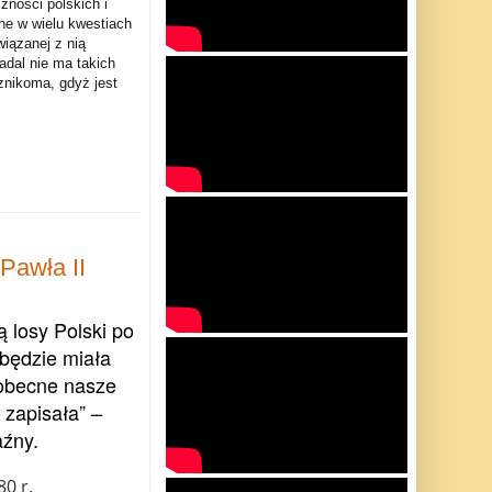
zności polskich i
ne w wielu kwestiach
wiązanej z nią
adal nie ma takich
znikoma, gdyż jest
Pawła II
 losy Polski po
 będzie miała
 obecne nasze
e zapisała” –
aźny.
0 r.