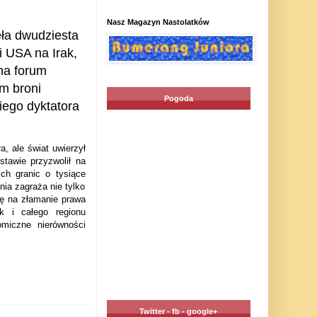
Nasz Magazyn Nastolatków
ła dwudziesta
i USA na Irak,
na forum
m broni
Pogoda
iego dyktatora
a, ale świat uwierzył
tawie przyzwolił na
ch granic o tysiące
ia zagraża nie tylko
ię na złamanie prawa
k i całego regionu
omiczne nierówności
Twitter - fb - google+