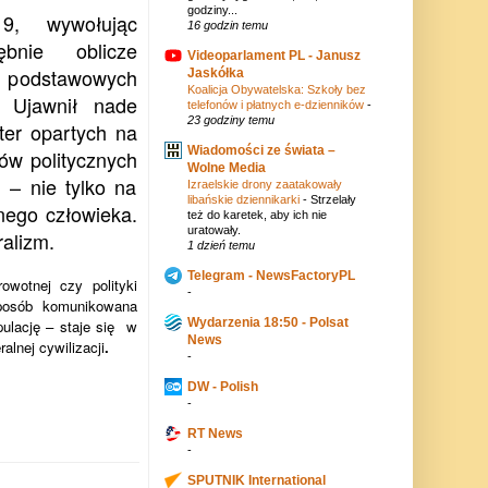
godziny...
9, wywołując
16 godzin temu
bnie oblicze
Videoparlament PL - Janusz
podstawowych
Jaskółka
Koalicja Obywatelska: Szkoły bez
i. Ujawnił nade
telefonów i płatnych e-dzienników
-
23 godziny temu
ter opartych na
Wiadomości ze świata –
sów politycznych
Wolne Media
 – nie tylko na
Izraelskie drony zaatakowały
libańskie dziennikarki
-
Strzelały
nego człowieka.
też do karetek, aby ich nie
uratowały.
ralizm.
1 dzień temu
Telegram - NewsFactoryPL
wotnej czy polityki
-
sposób komunikowana
Wydarzenia 18:50 - Polsat
pulację – staje się w
News
lnej cywilizacji
.
-
DW - Polish
-
RT News
-
SPUTNIK International