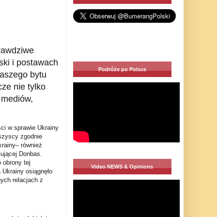
prawdziwe
lski i postawach
Podróże po Polsce
naszego bytu
e nie tylko
m mediów,
ści w sprawie Ukrainy
Wszyscy zgodnie
krainy– również
kującej Donbas.
 obrony tej
Video NEWS & Opinions
 Ukrainy osiągnęło
ch relacjach z