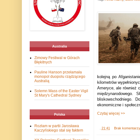
Australia
Zimowy Festiwal w Górach
Błękitnych
Pauline Hanson przełamała
kolejną po Afganista
monopol duopolu rządzącego
Australią
kilometrów wypełnionyc
Ameryce, ale również c
Solemn Mass of the Easter Vigil
międzynarodowego. Sk
St Mary's Cathedral Sydney
bliskowschodniego. D
ekonomiczne i społecz
Czytaj więcej >>
Polska
Rozłam w partii Jarosława
.
21:41
Brak komentarz
Kaczyńskiego stał się faktem