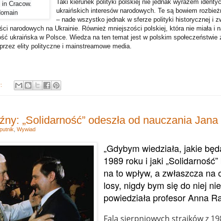
Taki kierunek polityki polskiej nie jednak wyrazem identyc
 in Cracow.
ukraińskich interesów narodowych. Te są bowiem rozbież
domain
– nade wszystko jednak w sferze polityki historycznej i z
ci narodowych na Ukrainie. Również mniejszości polskiej, która nie miała i n
ość ukraińska w Polsce. Wiedza na ten temat jest w polskim społeczeństwie 
rzez elity polityczne i mainstreamowe media.
y:
źny: „Solidarność” odeszła od nauczania Jana 
putnik
,
Wywiad
„Gdybym wiedziała, jakie będą
1989 roku i jaki „Solidarność”
na to wpływ, a zwłaszcza na
losy, nigdy bym się do niej ni
powiedziała profesor Anna R
Fala sierpniowych strajków z 198