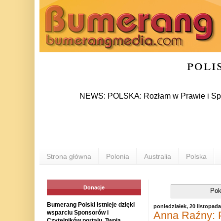
poli
NEWS: POLSKA: Rozłam w Prawie i Sprawiedliwo
Strona główna
Polonia
Australia
Polska
Donacje
Pok
Bumerang Polski istnieje dzięki
poniedziałek, 20 listopad
Anna Raźny: P
wsparciu Sponsorów i
Czytelników portalu. Twoja