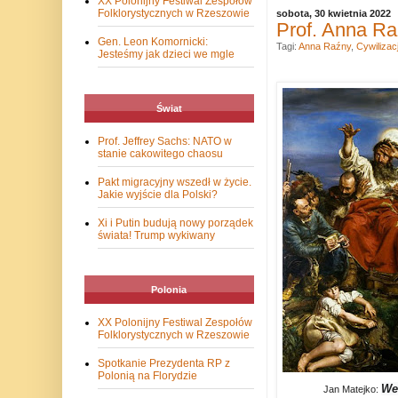
XX Polonijny Festiwal Zespołów
Folklorystycznych w Rzeszowie
sobota, 30 kwietnia 2022
Prof. Anna Raź
Gen. Leon Komornicki:
Tagi:
Anna Raźny
,
Cywilizac
Jesteśmy jak dzieci we mgle
Świat
Prof. Jeffrey Sachs: NATO w
stanie cakowitego chaosu
Pakt migracyjny wszedł w życie.
Jakie wyjście dla Polski?
Xi i Putin budują nowy porządek
świata! Trump wykiwany
Polonia
XX Polonijny Festiwal Zespołów
Folklorystycznych w Rzeszowie
Spotkanie Prezydenta RP z
Polonią na Florydzie
We
Jan Matejko: