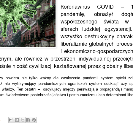
Koronawirus COVID – 1
pandemię, obnażył dogłę
współczesnego świata w 
sferach ludzkiej egzystencj
wszystko destrukcyjny charak
liberalizmie globalnych proce
i ekonomiczno-gospodarczych
nym, ale również w przestrzeni indywidualnej przecięt
śnie nicość cywilizacji kształtowanej przez globalny libe
ży bowiem nie tylko ważny dla zwalczenia pandemii system opieki zdro
ież nie wytrzymujący pandemicznych ograniczeń system edukacji czy 
h władzy. Ten ostatni – oscylujący między perswazją a propagandą i mani
m świadectwem postchrześcijaństwa i posthumanizmu jako determinant libera
y: