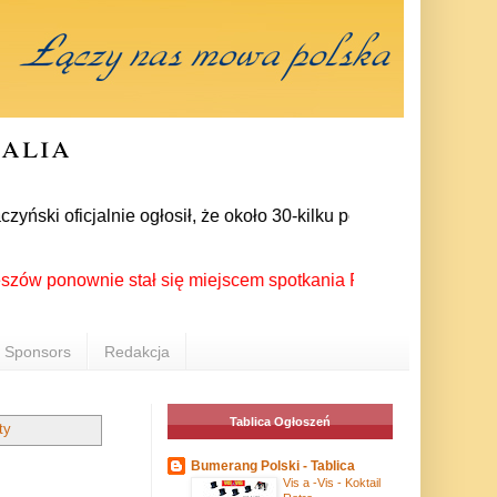
ralia
i oficjalnie ogłosił, że około 30-kilku posłów zrezygnowało z
nownie stał się miejscem spotkania Polonii z całego świata p
Sponsors
Redakcja
Tablica Ogłoszeń
ty
Bumerang Polski - Tablica
Vis a -Vis - Koktail