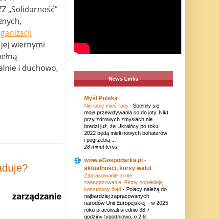
Z „Solidarność”
cznych,
ganizacji
 jej wiernymi
pełną
alnie i duchowo,
News Links
Myśl Polska
Nie lubię mieć racji
-
Spełniły się
moje przewidywania co do joty. Nikt
przy zdrowych zmysłach nie
bredzi już, że Ukraińcy po roku
2022 będą mieli nowych bohaterów
i pogrzebią ...
28 minut temu
www.eGospodarka.pl -
aduje?
aktualności, kursy walut
Zapracowanie to nie
zaangażowanie. Firmy popełniają
kosztowny błąd
-
Polacy należą do
 zarządzanie
najbardziej zapracowanych
narodów Unii Europejskiej – w 2025
roku pracowali średnio 38,7
godziny tygodniowo, o 2,8