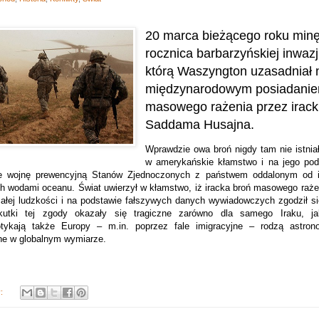
20 marca bieżącego roku minę
rocznica barbarzyńskiej inwazj
którą Waszyngton uzasadniał 
międzynarodowym posiadanie
masowego rażenia przez irack
Saddama Husajna.
Wprawdzie owa broń nigdy tam nie istniał
w amerykańskie kłamstwo i na jego pods
nie wojnę prewencyjną Stanów Zjednoczonych z państwem oddalonym od i
h wodami oceanu. Świat uwierzył w kłamstwo, iż iracka broń masowego rażen
ałej ludzkości i na podstawie fałszywych danych wywiadowczych zgodził s
utki tej zgody okazały się tragiczne zarówno dla samego Iraku, ja
otykają także Europy – m.in. poprzez fale imigracyjne – rodzą astron
ne w globalnym wymiarze.
y: