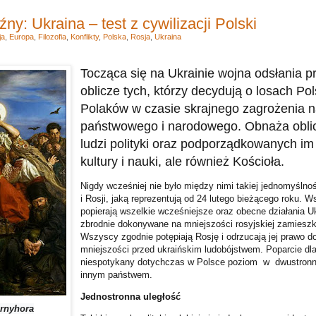
ny: Ukraina – test z cywilizacji Polski
ja
,
Europa
,
Filozofia
,
Konflikty
,
Polska
,
Rosja
,
Ukraina
Tocząca się na Ukrainie wojna odsłania 
oblicze tych, którzy decydują o losach Po
Polaków w czasie skrajnego zagrożenia 
państwowego i narodowego. Obnaża oblicz
ludzi polityki oraz podporządkowanych i
kultury i nauki, ale również Kościoła.
Nigdy wcześniej nie było między nimi takiej jednomyślno
i Rosji, jaką reprezentują od 24 lutego bieżącego roku. 
popierają wszelkie wcześniejsze oraz obecne działania U
zbrodnie dokonywane na mniejszości rosyjskiej zamiesz
Wszyscy zgodnie potępiają Rosję i odrzucają jej prawo do
mniejszości przed ukraińskim ludobójstwem. Poparcie dla
niespotykany dotychczas w Polsce poziom w dwustronny
innym państwem.
Jednostronna uległość
rnyhora