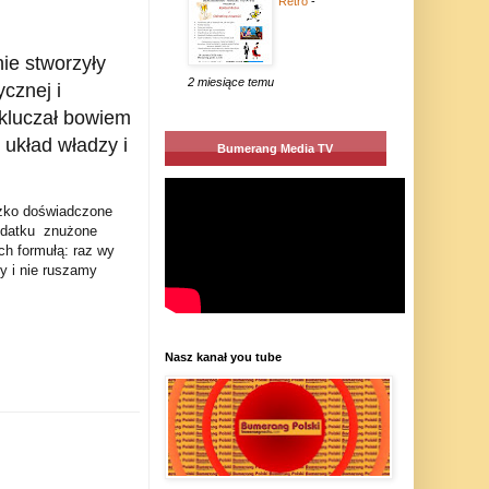
Retro
-
ie stworzyły
2 miesiące temu
cznej i
ykluczał bowiem
układ władzy i
Bumerang Media TV
ężko doświadczone
odatku znużone
ch formułą: raz wy
my i nie ruszamy
Nasz kanał you tube