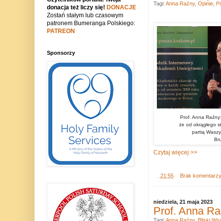
Tagi:
Anna Raźny
,
Opinie
,
Po
donacja też liczy się!
DONACJE
Zostań stałym lub czasowym
patronem Bumeranga Polskiego:
PATREON
Sponsorzy
Prof. Anna Raźny: 
że od okrągłego s
partią Waszy
Br
Czytaj więcej >>
.
21:55
Brak komentarz
niedziela, 21 maja 2023
Prof. Anna Ra
Tagi:
Anna Raźny
,
Bliski Ws