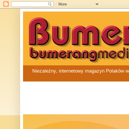
Niezależny, internetowy magazyn Polaków w Au