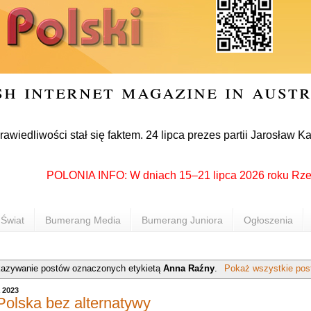
sh internet magazine in aust
ści stał się faktem. 24 lipca prezes partii Jarosław Kaczyńsk
POLONIA INFO: W dniach 15–21 lipca 2026 roku Rzeszów po
Świat
Bumerang Media
Bumerang Juniora
Ogłoszenia
azywanie postów oznaczonych etykietą
Anna Raźny
.
Pokaż wszystkie pos
a 2023
olska bez alternatywy