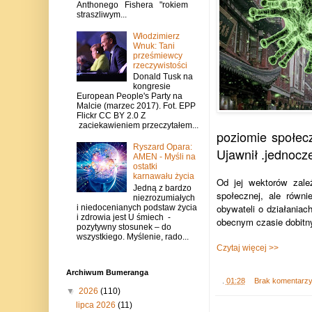
Anthonego Fishera "rokiem
straszliwym...
Włodzimierz
Wnuk: Tani
prześmiewcy
rzeczywistości
Donald Tusk na
kongresie
European People's Party na
Malcie (marzec 2017). Fot. EPP
Flickr CC BY 2.0 Z
zaciekawieniem przeczytałem...
poziomie społecz
Ryszard Opara:
Ujawnił .jednocze
AMEN - Myśli na
ostatki
karnawału życia
Od jej wektorów zale
Jedną z bardzo
społecznej, ale równ
niezrozumiałych
obywateli o działaniac
i niedocenianych podstaw życia
i zdrowia jest U śmiech -
obecnym czasie dobitny
pozytywny stosunek – do
wszystkiego. Myślenie, rado...
Czytaj więcej >>
Archiwum Bumeranga
.
01:28
Brak komentarz
▼
2026
(110)
lipca 2026
(11)