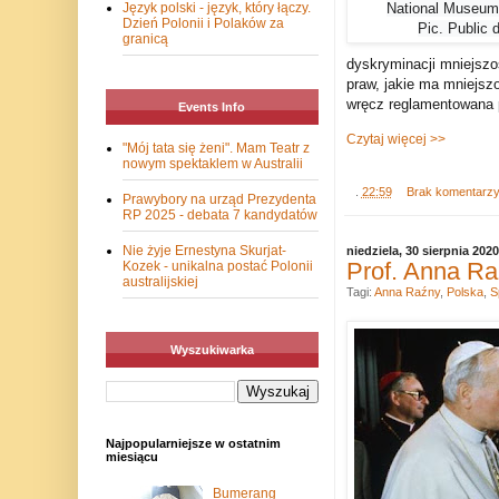
National Museum
Język polski - język, który łączy.
Dzień Polonii i Polaków za
Pic. Public 
granicą
dyskryminacji mniejszoś
praw, jakie ma mniejsz
wręcz reglamentowana p
Events Info
Czytaj więcej >>
"Mój tata się żeni". Mam Teatr z
nowym spektaklem w Australii
.
22:59
Brak komentarz
Prawybory na urząd Prezydenta
RP 2025 - debata 7 kandydatów
Nie żyje Ernestyna Skurjat-
niedziela, 30 sierpnia 2020
Prof. Anna Ra
Kozek - unikalna postać Polonii
australijskiej
Tagi:
Anna Raźny
,
Polska
,
S
Wyszukiwarka
Najpopularniejsze w ostatnim
miesiącu
Bumerang