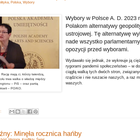
lityka
,
Polska
,
Wybory
W
ybory w Polsce A. D. 2023 n
Polakom alternatywy geopolity
ustrojowej. Tę alternatywę w
nade wszystko parlamentarny 
opozycji przed wyborami.
Wydawało się jednak, że wykreuje ją ci
rygorami pandemii społeczeństwo – w d
ciągłą walką tych dwóch stron, związany
Rację mają ci, którzy twierdzą,
rządzicie i nie ruszacie naszych, a raz 
tołu trwa walka o władzę między
waszych.
ngtonu – PiS – oraz partią
ukseli – PO/KO.
y:
źny: Minęła rocznica hańby
chód
,
Historia
,
Konflikty
,
Świat