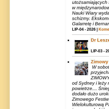
utożsamiających 
w międzynarodow
Nauki Wiary wyda
schizmy. Ekskomu
Galarretę i Bernar
LIP-04 - 2026 |
Komen
Dr Lesze
LIP-03 - 2
Zimowy 
W sobotę
przyjech
ZIMOWY 
od Sydney i leży 
powietrze.... Śni
dodało dużo uroku
Zimowego Festiwal
Wielokulturową P