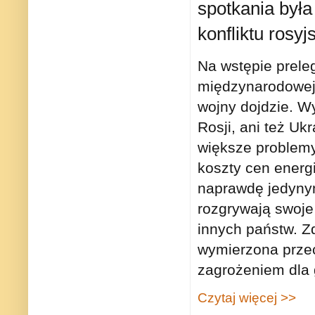
spotkania była
konfliktu rosyj
Na wstępie preleg
międzynarodowej 
wojny dojdzie. Wyn
Rosji, ani też U
większe problemy
koszty cen energ
naprawdę jedynym
rozgrywają swoje
innych państw. Z
wymierzona prze
zagrożeniem dla
Czytaj więcej >>