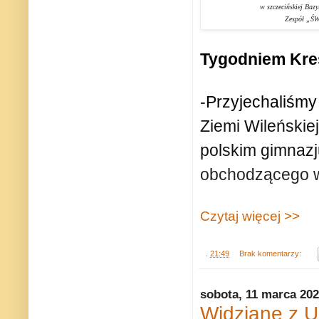
w szczecińskiej Bazy
Zespół „Ś
Tygodniem K
-Przyjechaliśmy
Ziemi Wileńskiej
polskim gimna
obchodzącego w
Czytaj więcej >>
.
21:49
Brak komentarzy:
sobota, 11 marca 20
Widziane z U