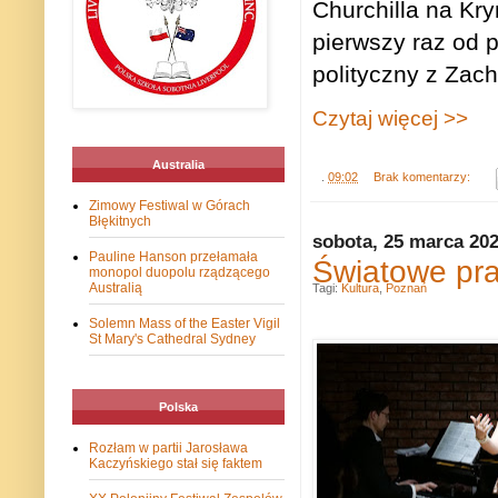
Churchilla na Kr
pierwszy raz od 
polityczny z Zac
Czytaj więcej >>
Australia
.
09:02
Brak komentarzy:
Zimowy Festiwal w Górach
Błękitnych
sobota, 25 marca 20
Pauline Hanson przełamała
Światowe pr
monopol duopolu rządzącego
Australią
Tagi:
Kultura
,
Poznań
Solemn Mass of the Easter Vigil
St Mary's Cathedral Sydney
Polska
Rozłam w partii Jarosława
Kaczyńskiego stał się faktem