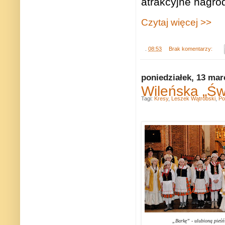
atrakcyjne nagro
Czytaj więcej >>
.
08:53
Brak komentarzy:
poniedziałek, 13 mar
Wileńska „Św
Tagi:
Kresy
,
Leszek Wątróbski
,
Po
„Barkę” - ulubioną pieśń