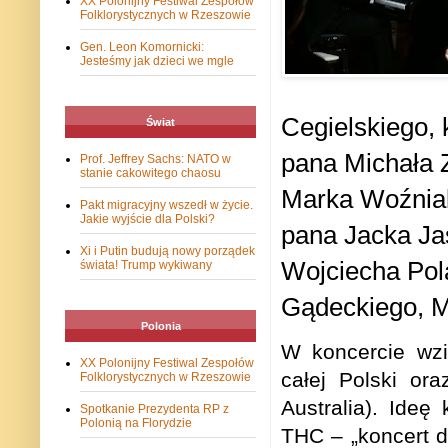
XX Polonijny Festiwal Zespołów
Folklorystycznych w Rzeszowie
Gen. Leon Komornicki:
Jesteśmy jak dzieci we mgle
Cegielskiego,
Świat
pana Michała 
Prof. Jeffrey Sachs: NATO w
stanie cakowitego chaosu
Marka Woźniak
Pakt migracyjny wszedł w życie.
Jakie wyjście dla Polski?
pana Jacka Ja
Xi i Putin budują nowy porządek
Wojciecha Pola
świata! Trump wykiwany
Gądeckiego, M
Polonia
W koncercie wzię
XX Polonijny Festiwal Zespołów
całej Polski or
Folklorystycznych w Rzeszowie
Australia). Ideę
Spotkanie Prezydenta RP z
Polonią na Florydzie
THC – „
koncert 