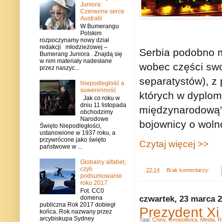
Juniora:
Czerwone serce
Australii
W Bumerangu
Polskim
rozpoczynamy nowy dział
redakcji młodzieżowej –
Serbia podobno m
Bumerang Juniora . Znajdą się
w nim materiały nadesłane
wobec części swoi
przez naszyc...
separatystów), z 
Niepodległość a
suwerenność
których w dyplom
Jak co roku w
dniu 11 listopada
międzynarodową”
obchodzimy
Narodowe
bojownicy o wolno
Święto Niepodległości,
ustanowione w 1937 roku, a
przywrócone jako święto
Czytaj więcej >>
państwowe w ...
Globalny alfabet,
czyli
.
22:14
Brak komentarzy:
podsumowanie
roku 2017
Fot. CC0
czwartek, 23 marca 
domena
publiczna Rok 2017 dobiegł
Prezydent Xi
końca. Rok nazwany przez
arcybiskupa Sydney
Tagi:
Chiny
,
Geopolityka
,
Media
,
R