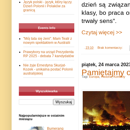
Język polski - język, który łączy.
dzień są związan
Dzień Polonii i Polaków za
granicą
klasy, bo praca 
trwały sens”.
Events Info
Czytaj więcej >>
"Mój tata się żeni". Mam Teatr z
nowym spektaklem w Australii
.
23:10
Brak komentarzy:
Prawybory na urząd Prezydenta
RP 2025 - debata 7 kandydatów
piątek, 24 marca 202
Nie żyje Ernestyna Skurjat-
Kozek - unikalna postać Polonii
Pamiętajmy o
australijskiej
Tagi:
Europa
,
Historia
,
Konflikty
Wyszukiwarka
Najpopularniejsze w ostatnim
miesiącu
Bumerang