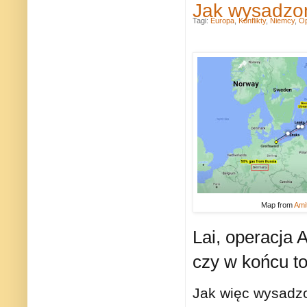
Jak wysadzo
Tagi:
Europa
,
Konflikty
,
Niemcy
,
Op
Map from
Ami
Lai, operacja 
czy w końcu to
Jak więc wysadz