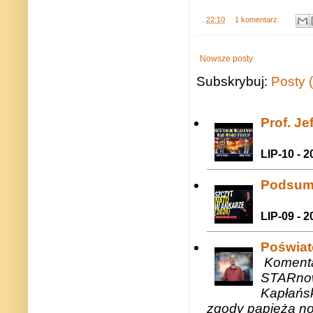
.
22:10
1 komentarz:
Nowsze posty
Subskrybuj:
Posty 
Prof. J
LIP-10 - 2
Podsum
LIP-09 - 2
Poświat
Komenta
STARnow
Kapłańsk
zgody papieża n