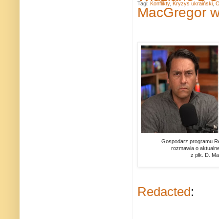
Tagi:
Konflikty
,
Kryzys ukraiński
,
O
MacGregor w
Gospodarz programu Red
rozmawia o aktualnej
z płk. D. M
Redacted
: