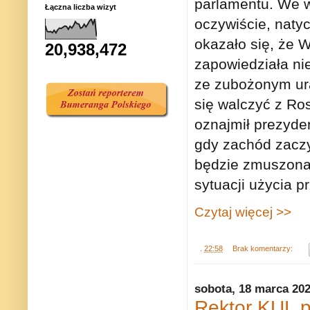
parlamentu. We w
Łączna liczba wizyt
oczywiście, natyc
okazało się, że 
20,938,472
zapowiedziała ni
ze zubożonym ur
się walczyć z Ros
oznajmił prezyden
gdy zachód zacz
będzie zmuszona
sytuacji użycia p
Czytaj więcej >>
.
22:58
Brak komentarzy:
sobota, 18 marca 20
Rektor KUL p