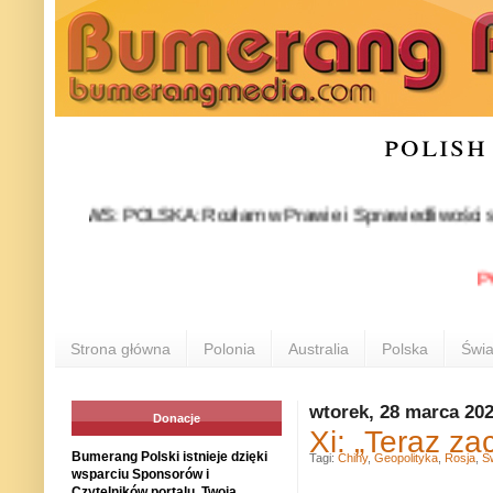
polish
NEWS: POLSKA: Rozłam w Prawie i Sprawiedliwości stał się fa
POLONI
Strona główna
Polonia
Australia
Polska
Świa
wtorek, 28 marca 20
Donacje
Xi: „Teraz za
Bumerang Polski istnieje dzięki
Tagi:
Chiny
,
Geopolityka
,
Rosja
,
Ś
wsparciu Sponsorów i
Czytelników portalu. Twoja