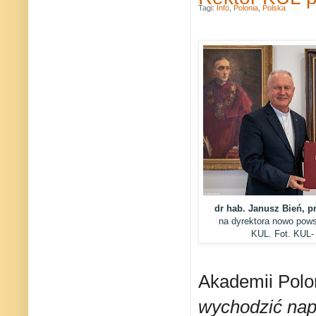
Tagi:
Info
,
Polonia
,
Polska
dr hab. Janusz Bień, p
na dyrektora nowo powst
KUL. Fot. KUL-
Akademii Polo
wychodzić nap