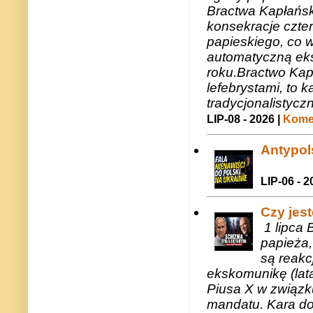
Bractwa Kapłańsk
konsekracje czte
papieskiego, co w
automatyczną eks
roku.Bractwo Ka
lefebrystami, to
tradycjonalistycz
LIP-08 - 2026 |
Komen
Antypols
LIP-06 - 2
Czy jes
1 lipca 
papieża,
są reakc
ekskomunikę (lat
Piusa X w związk
mandatu. Kara do