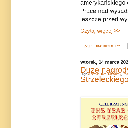
amerykańskiego d
Prace nad wysadz
jeszcze przed wy
Czytaj więcej >>
.
22:47
Brak komentarzy:
wtorek, 14 marca 20
Duże nagrod
Tagi:
Australia
,
Info
,
Konkursy
,
Paw
Strzeleckiego