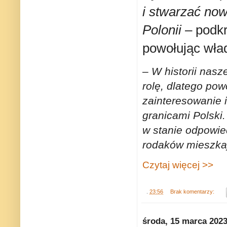
i stwarzać now
Polonii
– podkr
powołując wła
–
W historii nas
rolę, dlatego po
zainteresowanie 
granicami Polski
w stanie odpowie
rodaków mieszkaj
Czytaj więcej >>
.
23:56
Brak komentarzy:
środa, 15 marca 202