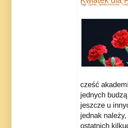
Kwiatek dla 
Tagi:
Opinie
,
Społeczeństwo
,
Trad
cześć akademi
jednych budzą 
jeszcze u inny
jednak należy,
ostatnich kilk