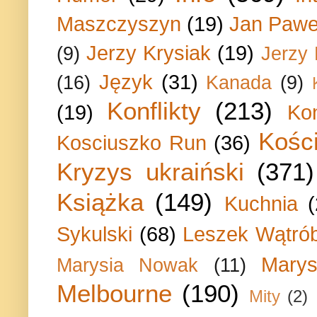
Maszczyszyn
(19)
Jan Paweł
Jerzy Krysiak
(19)
(9)
Jerzy
Język
(31)
(16)
Kanada
(9)
Konflikty
(213)
(19)
Ko
Kości
Kosciuszko Run
(36)
Kryzys ukraiński
(371)
Książka
(149)
Kuchnia
Sykulski
(68)
Leszek Wątrób
Marys
Marysia Nowak
(11)
Melbourne
(190)
Mity
(2)