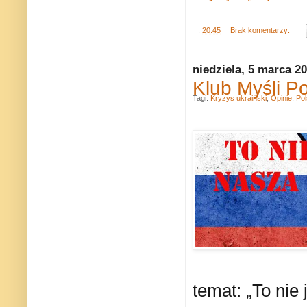
.
20:45
Brak komentarzy:
niedziela, 5 marca 2
Klub Myśli Po
Tagi:
Kryzys ukraiński
,
Opinie
,
Po
temat: „To nie