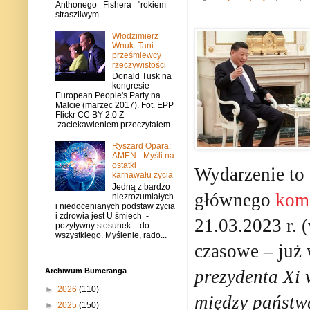
Anthonego Fishera "rokiem
straszliwym...
Włodzimierz
Wnuk: Tani
prześmiewcy
rzeczywistości
Donald Tusk na
kongresie
European People's Party na
Malcie (marzec 2017). Fot. EPP
Flickr CC BY 2.0 Z
zaciekawieniem przeczytałem...
Ryszard Opara:
AMEN - Myśli na
ostatki
Wydarzenie to 
karnawału życia
Jedną z bardzo
głównego
kom
niezrozumiałych
i niedocenianych podstaw życia
i zdrowia jest U śmiech -
21.03.2023 r. 
pozytywny stosunek – do
wszystkiego. Myślenie, rado...
czasowe – już
Archiwum Bumeranga
prezydenta Xi 
►
2026
(110)
między państ
►
2025
(150)