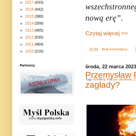
►
2017
(433)
wszechstronne
►
2016
(442)
nową erę”
.
►
2015
(380)
►
2014
(359)
►
2013
(405)
Czytaj więcej >>
►
2012
(535)
►
2011
(464)
.
07:04
Brak komentarzy:
►
2010
(210)
Partnerzy
środa, 22 marca 202
Przemysław P
Tagi:
Konflikty
,
Kryzys ukraiński
,
O
zagłady?