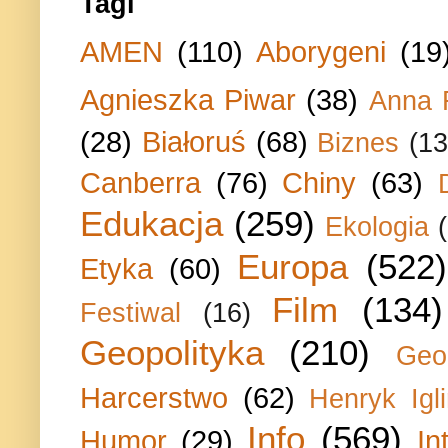
Tagi
AMEN
(110)
Aborygeni
(19
Agnieszka Piwar
(38)
Anna 
(28)
Białoruś
(68)
Biznes
(13
Canberra
(76)
Chiny
(63)
Edukacja
(259)
Ekologia
Europa
(522)
Etyka
(60)
Film
(134)
Festiwal
(16)
Geopolityka
(210)
Geo
Harcerstwo
(62)
Henryk Igli
Info
(569)
Humor
(29)
In