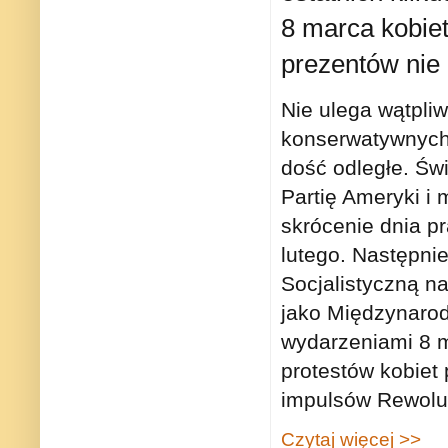
8 marca kobiet
prezentów nie 
Nie ulega wątpli
konserwatywnych 
dość odległe. Św
Partię Ameryki i 
skrócenie dnia p
lutego. Następni
Socjalistyczną n
jako Międzynarod
wydarzeniami 8 ma
protestów kobiet
impulsów Rewoluc
Czytaj więcej >>