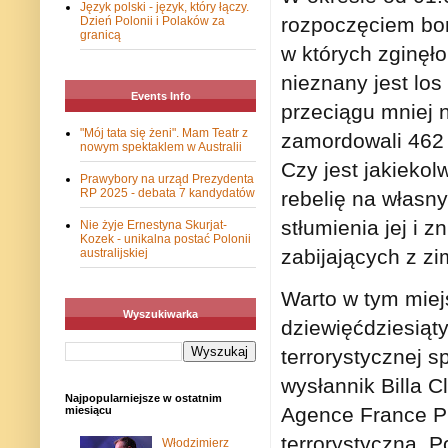
Język polski - język, który łączy.
rozpoczęciem bo
Dzień Polonii i Polaków za
granicą
w których zginęło
nieznany jest lo
Events Info
przeciągu mniej n
"Mój tata się żeni". Mam Teatr z
zamordowali 462 
nowym spektaklem w Australii
Czy jest jakieko
Prawybory na urząd Prezydenta
RP 2025 - debata 7 kandydatów
rebelię na własny
stłumienia jej i 
Nie żyje Ernestyna Skurjat-
Kozek - unikalna postać Polonii
zabijających z z
australijskiej
Warto w tym miej
Wyszukiwarka
dziewięćdziesiąty
terrorystycznej 
wysłannik Billa C
Najpopularniejsze w ostatnim
Agence France Pr
miesiącu
terrorystyczną. P
Włodzimierz