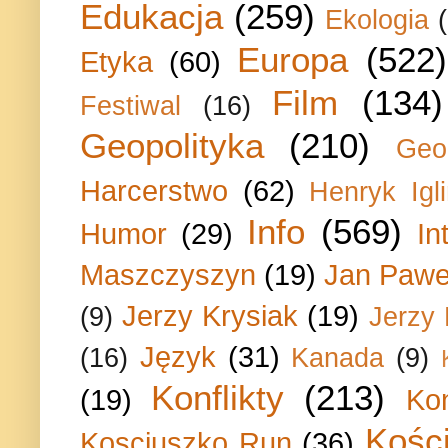
Edukacja
(259)
Ekologia
Europa
(522)
Etyka
(60)
Film
(134)
Festiwal
(16)
Geopolityka
(210)
Geo
Harcerstwo
(62)
Henryk Igli
Info
(569)
Humor
(29)
In
Maszczyszyn
(19)
Jan Paweł
Jerzy Krysiak
(19)
(9)
Jerzy
Język
(31)
(16)
Kanada
(9)
Konflikty
(213)
(19)
Ko
Kości
Kosciuszko Run
(36)