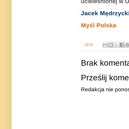
ucieleśnionej w U
Jacek Mędrzyck
Myśl Polska
.
22:14
Brak komenta
Prześlij kome
Redakcja nie ponos