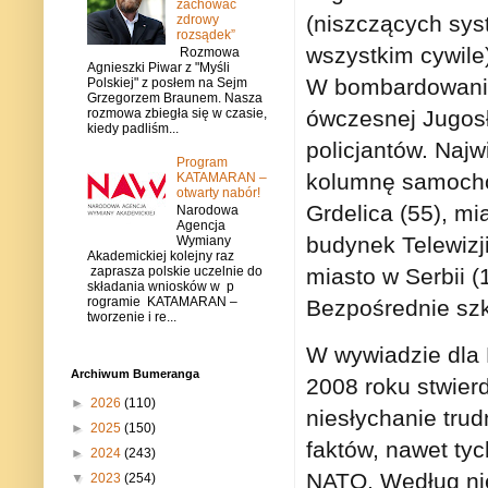
zachować
(niszczących sys
zdrowy
rozsądek”
wszystkim cywile
Rozmowa
Agnieszki Piwar z "Myśli
W bombardowania
Polskiej" z posłem na Sejm
Grzegorzem Braunem. Nasza
rozmowa zbiegła się w czasie,
ówczesnej Jugosła
kiedy padliśm...
policjantów. Najw
Program
kolumnę samocho
KATAMARAN –
otwarty nabór!
Grdelica (55), mi
Narodowa
Agencja
budynek Telewizji
Wymiany
Akademickiej kolejny raz
zaprasza polskie uczelnie do
miasto w Serbii (
składania wniosków w p
rogramie KATAMARAN –
Bezpośrednie szk
tworzenie i re...
W wywiadzie dla 
Archiwum Bumeranga
2008 roku stwier
►
2026
(110)
niesłychanie tru
►
2025
(150)
faktów, nawet ty
►
2024
(243)
NATO. Według nieg
▼
2023
(254)