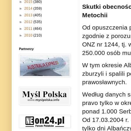
►
2015
(380)
Skutki obecnośc
►
2014
(359)
Metochii
►
2013
(405)
►
2012
(535)
Od opuszczenia p
►
2011
(464)
zgodnie z poroz
►
2010
(210)
ONZ nr 1244, tj. 
Partnerzy
250.000 osób mus
W tym okresie Al
zburzyli i spalil
prawosławnych.
Według danych se
pravo tylko w okr
ponad 1.000 Serb
Od 17.03.2004 r.
tylko dni Albańcz