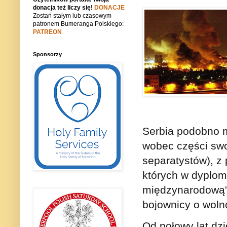
donacja też liczy się!
DONACJE
Zostań stałym lub czasowym
patronem Bumeranga Polskiego:
PATREON
Sponsorzy
Serbia podobno m
wobec części swoi
separatystów), z 
których w dyplom
międzynarodową”
bojownicy o wolno
Od połowy lat dz