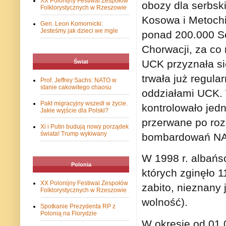
XX Polonijny Festiwal Zespołów
obozy dla serbsk
Folklorystycznych w Rzeszowie
Kosowa i Metochi
Gen. Leon Komornicki:
Jesteśmy jak dzieci we mgle
ponad 200.000 S
Chorwacji, za co 
UCK przyznała si
Świat
trwała już regula
Prof. Jeffrey Sachs: NATO w
stanie cakowitego chaosu
oddziałami UCK. W
Pakt migracyjny wszedł w życie.
kontrolowało jedn
Jakie wyjście dla Polski?
przerwane po rozb
Xi i Putin budują nowy porządek
świata! Trump wykiwany
bombardowań N
W 1998 r. albańsc
Polonia
których zginęło 1
XX Polonijny Festiwal Zespołów
zabito, nieznany 
Folklorystycznych w Rzeszowie
wolność).
Spotkanie Prezydenta RP z
Polonią na Florydzie
W okresie od 01.