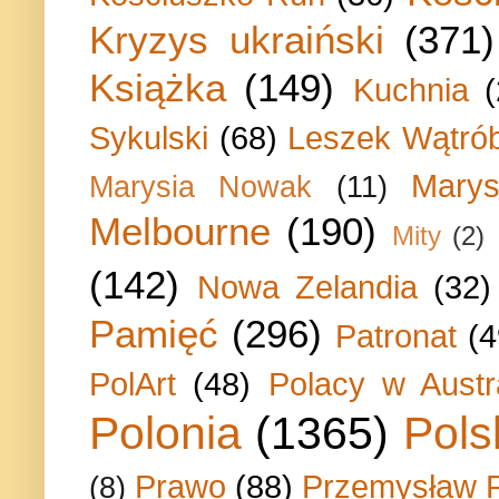
Kryzys ukraiński
(371)
Książka
(149)
Kuchnia
Sykulski
(68)
Leszek Wątrób
Marys
Marysia Nowak
(11)
Melbourne
(190)
Mity
(2)
(142)
Nowa Zelandia
(32)
Pamięć
(296)
Patronat
(4
PolArt
(48)
Polacy w Austra
Polonia
(1365)
Pols
Prawo
(88)
Przemysław P
(8)