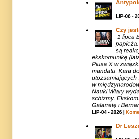
Antypols
LIP-06 - 2
Czy jes
1 lipca 
papieża,
są reakc
ekskomunikę (lat
Piusa X w związk
mandatu. Kara do
utożsamiających 
w międzynarodow
Nauki Wiary wyda
schizmy. Ekskomu
Galarretę i Bernar
LIP-04 - 2026 |
Komen
Dr Lesze