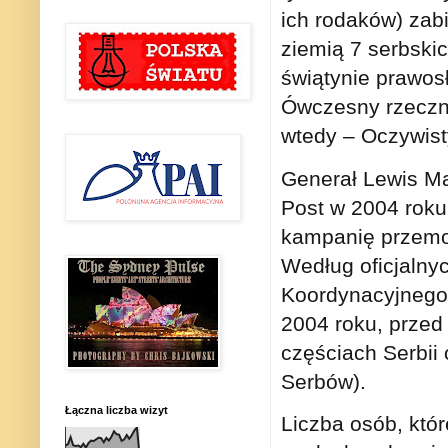
ich rodaków) zab
ziemią 7 serbski
świątynie prawos
Ówczesny rzeczni
wtedy – Oczywist
Generał Lewis Ma
Post w 2004 roku
kampanię przemoc
Według oficjaln
Koordynacyjnego 
2004 roku, przed
częściach Serbii
Serbów).
Łączna liczba wizyt
Liczba osób, któ