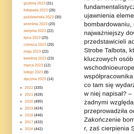
grudnia 2023
(31)
fundamentalistycz
listopada 2023
(26)
ujawnienia eleme
października 2023
(30)
bombardowaniu, n
września 2023
(20)
sierpnia 2023
(22)
najważniejszy d
lipca 2023
(25)
przedstawicieli a
czerwca 2023
(20)
Strobe Talbota, 
maja 2023
(22)
kluczowych osób
kwietnia 2023
(23)
marca 2023
(12)
wschodnioeuropej
lutego 2023
(9)
współpracownika 
stycznia 2023
(14)
co tam się wydarz
►
2022
(335)
w niej napisał? 
►
2021
(428)
żadnymi względam
►
2020
(495)
►
2019
(424)
przeprowadziła o
►
2018
(446)
Zakończenie bomb
►
2017
(433)
r, zaś cierpienia
►
2016
(442)