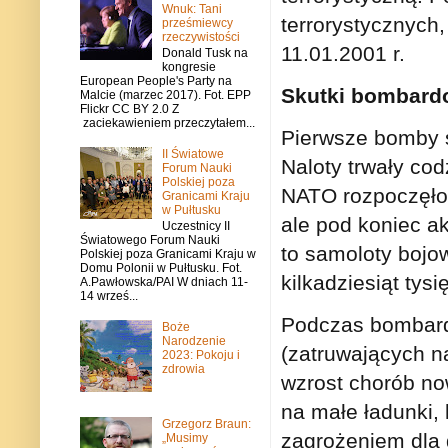
Wnuk: Tani
terrorystycznych,
prześmiewcy
rzeczywistości
11.01.2001 r.
Donald Tusk na
kongresie
European People's Party na
Skutki bombar
Malcie (marzec 2017). Fot. EPP
Flickr CC BY 2.0 Z
zaciekawieniem przeczytałem...
Pierwsze bomby s
II Światowe
Naloty trwały cod
Forum Nauki
Polskiej poza
NATO rozpoczęło
Granicami Kraju
w Pułtusku
ale pod koniec ak
Uczestnicy II
Światowego Forum Nauki
to samoloty bojo
Polskiej poza Granicami Kraju w
Domu Polonii w Pułtusku. Fot.
kilkadziesiąt tys
A.Pawłowska/PAI W dniach 11-
14 wrześ...
Podczas bombar
Boże
Narodzenie
(zatruwających na
2023: Pokoju i
zdrowia
wzrost chorób no
na małe ładunki,
Grzegorz Braun:
zagrożeniem dla d
„Musimy