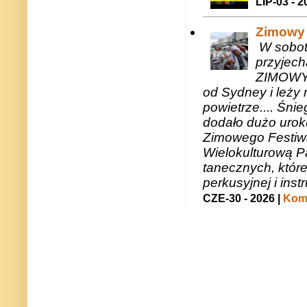
LIP-03 - 2
Zimowy 
W sobotę
przyjech
ZIMOWY 
od Sydney i leży 
powietrze.... Śni
dodało dużo uroku
Zimowego Festiwal
Wielokulturową P
tanecznych, któr
perkusyjnej i in
CZE-30 - 2026 |
Kome