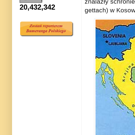
znalazły schroni
20,432,342
gettach) w Kosow