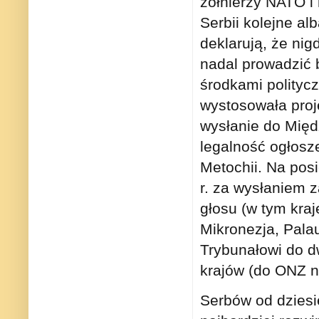
żołnierzy NATO i
Serbii kolejne al
deklarują, że nig
nadal prowadzić b
środkami polityc
wystosowała proj
wysłanie do Międ
legalność ogłosz
Metochii. Na po
r. za wysłaniem 
głosu (w tym kra
Mikronezja, Palau
Trybunałowi do d
krajów (do ONZ n
Serbów od dziesię