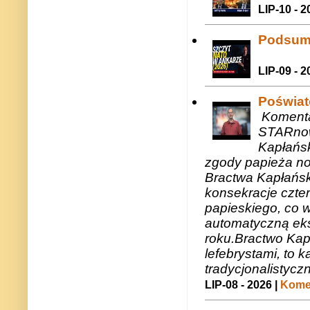
LIP-10 - 2
Podsum
LIP-09 - 2
Poświat
Komenta
STARnow
Kapłańsk
zgody papieża n
Bractwa Kapłańsk
konsekracje czte
papieskiego, co w
automatyczną eks
roku.Bractwo Ka
lefebrystami, to
tradycjonalistycz
LIP-08 - 2026 |
Komen