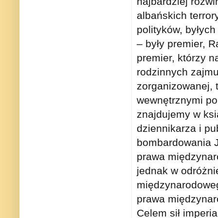
najbardziej rozwi
albańskich terror
polityków, były
– były premier, 
premier, którzy n
rodzinnych zajmu
zorganizowanej, 
wewnętrznymi po
znajdujemy w ksi
dziennikarza i p
bombardowania J
prawa międzynaro
jednak w odróżni
międzynarodoweg
prawa międzynaro
Celem sił imperi