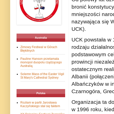
bronić konstytucy
mniejszości narod
nazywająca się 
UCK).
Australia
UCK powstała w 1
rodzaju działalno
Zimowy Festiwal w Górach
Błękitnych
podstawowym cele
Pauline Hanson przełamała
prowincji niezal
monopol duopolu rządzącego
Australią
ostatecznym real
Solemn Mass of the Easter Vigil
Albanii (połącze
St Mary's Cathedral Sydney
Albańczyków w in
Czarnogóra, Grec
Polska
Organizacja ta do
Rozłam w partii Jarosława
Kaczyńskiego stał się faktem
w 1996 roku, kie