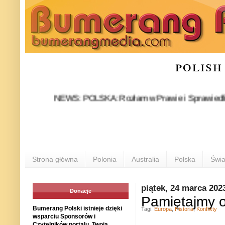
polish
NEWS: POLSKA: Rozłam w Prawie i Sprawiedliwości sta
Strona główna
Polonia
Australia
Polska
Świa
piątek, 24 marca 202
Donacje
Pamiętajmy o
Bumerang Polski istnieje dzięki
Tagi:
Europa
,
Historia
,
Konflikty
wsparciu Sponsorów i
Czytelników portalu. Twoja