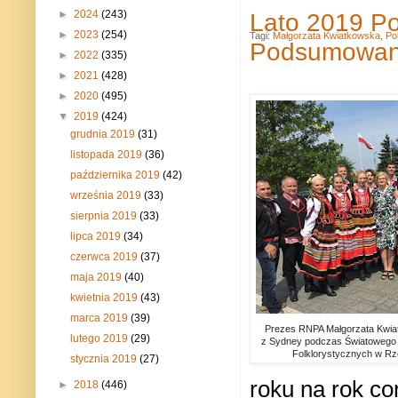
►
2024
(243)
Lato 2019 Pol
►
2023
(254)
Tagi:
Małgorzata Kwiatkowska
,
Po
Podsumowan
►
2022
(335)
►
2021
(428)
►
2020
(495)
▼
2019
(424)
grudnia 2019
(31)
listopada 2019
(36)
października 2019
(42)
września 2019
(33)
sierpnia 2019
(33)
lipca 2019
(34)
czerwca 2019
(37)
maja 2019
(40)
kwietnia 2019
(43)
marca 2019
(39)
Prezes RNPA Małgorzata Kwiat
lutego 2019
(29)
z Sydney podczas Światowego F
Folklorystycznych w R
stycznia 2019
(27)
roku na rok co
►
2018
(446)