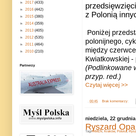
►
2017
(433)
przedsięwzięci
►
2016
(442)
z Polonią inny
►
2015
(380)
►
2014
(359)
►
2013
(405)
Poniżej przedst
►
2012
(535)
polonijnego, cyk
►
2011
(464)
między czerwce
►
2010
(210)
Kwiatkowskiej - 
Partnerzy
(Podlinkowane w
przyp. red.)
Czytaj więcej >>
.
00:45
Brak komentarzy:
niedziela, 22 grudnia
Ryszard Opa
Tagi:
AMEN
,
Kraków
,
Polska
,
Rysz