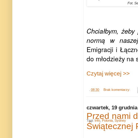
Fot. S
Chciałbym, żeby 
normą w naszej
Emigracji i Łącz
do młodzieży na 
Czytaj więcej >>
.
08:30
Brak komentarzy:
czwartek, 19 grudnia
Przed nami dr
Tagi:
Info
,
Polonia
,
Sydney
Świątecznej