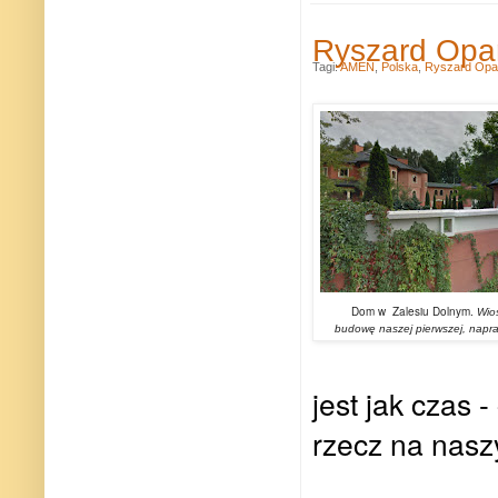
Ryszard Opa
Tagi:
AMEN
,
Polska
,
Ryszard Opa
Dom w Zalesiu Dolnym.
Wio
budowę naszej pierwszej, napraw
jest jak czas 
rzecz na nasz