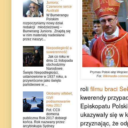
Juniora:
Czerwone serce
Australii
W Bumerangu
Polskim
rozpoczynamy nowy dział
redakcji młodzieżowej –
Bumerang Juniora . Znajdą się
w nim materiały nadesłane
przez naszyc...
Niepodległość a
suwerenność
Jak co roku w
dniu 11 listopada
obchodzimy
Narodowe
Prymas Polski abp Wojciec
Święto Niepodległości,
Fot.
Wikimedia commo
ustanowione w 1937 roku, a
przywrócone jako święto
państwowe w ...
roli
filmu braci Se
Globalny alfabet,
kwerendy przypad
czyli
podsumowanie
Episkopatu Polski
roku 2017
Fot. CC0
ukazywały się w k
domena
publiczna Rok 2017 dobiegł
przyznając, że od
końca. Rok nazwany przez
arcybiskupa Sydney