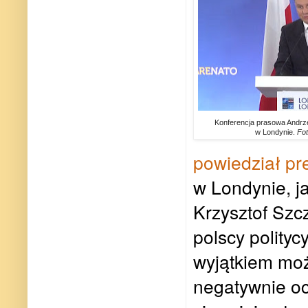
Konferencja prasowa Andrz
w Londynie.
Fot
powiedział pr
w Londynie, ja
Krzysztof Szc
polscy polityc
wyjątkiem moż
negatywnie oce