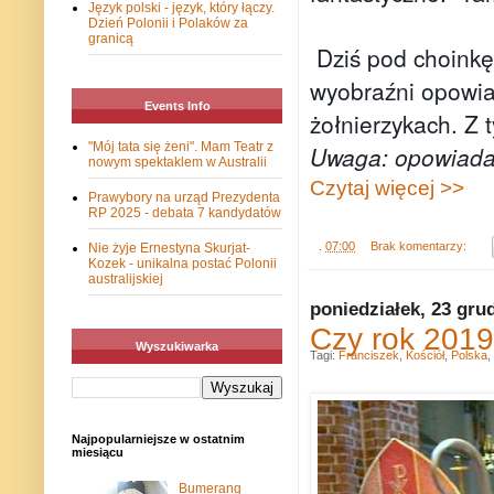
Język polski - język, który łączy.
Dzień Polonii i Polaków za
granicą
Dziś pod choinkę
wyobraźni opowiad
Events Info
żołnierzykach. Z 
"Mój tata się żeni". Mam Teatr z
Uwaga: opowiadani
nowym spektaklem w Australii
Czytaj więcej >>
Prawybory na urząd Prezydenta
RP 2025 - debata 7 kandydatów
.
07:00
Brak komentarzy:
Nie żyje Ernestyna Skurjat-
Kozek - unikalna postać Polonii
australijskiej
poniedziałek, 23 gru
Czy rok 2019 
Wyszukiwarka
Tagi:
Franciszek
,
Kościół
,
Polska
,
Najpopularniejsze w ostatnim
miesiącu
Bumerang