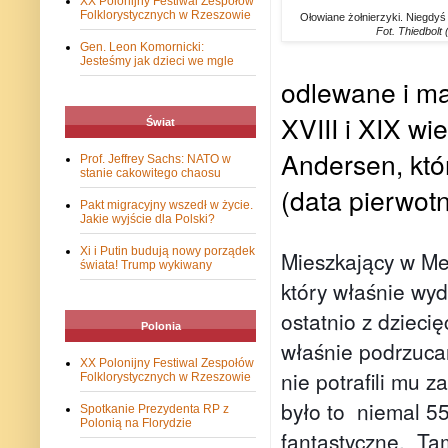
XX Polonijny Festiwal Zespołów
Folklorystycznych w Rzeszowie
Ołowiane żołnierzyki. Niegdy
Fot. Thiedbolt
Gen. Leon Komornicki:
Jesteśmy jak dzieci we mgle
odlewane i ma
XVIII i XIX wi
Świat
Andersen, któ
Prof. Jeffrey Sachs: NATO w
stanie cakowitego chaosu
(data pierwot
Pakt migracyjny wszedł w życie.
Jakie wyjście dla Polski?
Xi i Putin budują nowy porządek
Mieszkający w Me
świata! Trump wykiwany
który właśnie wyd
ostatnio z dzieci
Polonia
właśnie podrzucan
XX Polonijny Festiwal Zespołów
nie potrafili mu 
Folklorystycznych w Rzeszowie
było to niemal 5
Spotkanie Prezydenta RP z
Polonią na Florydzie
fantastyczne. Ta