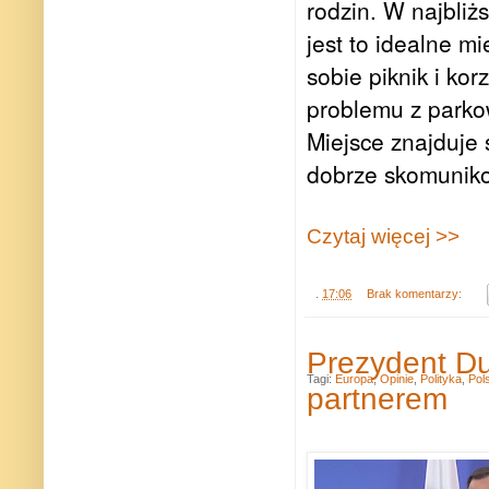
rodzin. W najbliżs
jest to idealne m
sobie piknik i kor
problemu z parko
Miejsce znajduje s
dobrze skomuniko
Czytaj więcej >>
.
17:06
Brak komentarzy:
Prezydent Du
Tagi:
Europa
,
Opinie
,
Polityka
,
Pol
partnerem