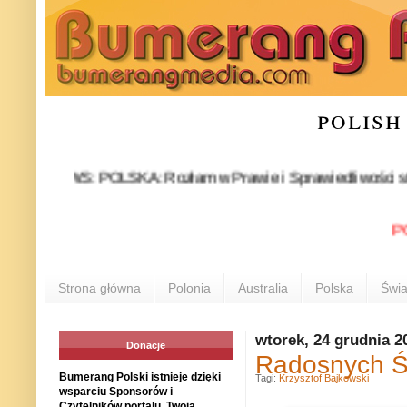
polish
NEWS: POLSKA: Rozłam w Prawie i Sprawiedliwości stał się fakt
POLONI
Strona główna
Polonia
Australia
Polska
Świa
wtorek, 24 grudnia 2
Donacje
Radosnych Ś
Bumerang Polski istnieje dzięki
Tagi:
Krzysztof Bajkowski
wsparciu Sponsorów i
Czytelników portalu. Twoja