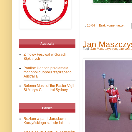
.
15:04
Brak komentarzy:
Jan Maszczys
Australia
Tagi:
Jan Maszczyszyn
,
Literatur
Zimowy Festiwal w Górach
Błękitnych
Pauline Hanson przełamała
monopol duopolu rządzącego
Australią
Solemn Mass of the Easter Vigil
St Mary's Cathedral Sydney
Polska
Rozłam w partii Jarosława
Kaczyńskiego stał się faktem