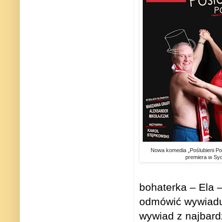
Nowa komedia „Poślubieni Pogu
premiera w Sy
bohaterka – Ela –
odmówić wywiadu
wywiad z najbard