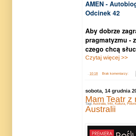
AMEN - Autobio
Odcinek 42
Aby dobrze zagr
pragmatyzmu - zn
czego chcą słuch
Czytaj więcej >>
.
10:18
Brak komentarzy:
sobota, 14 grudnia 2
Mam Teatr z 
Tagi:
Australia
,
Info
,
Kultura
,
Poloni
Australii