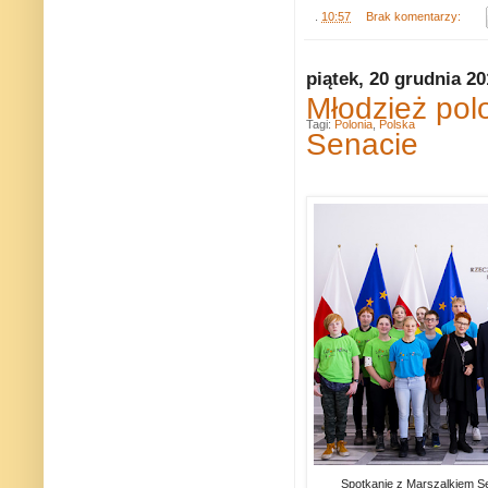
.
10:57
Brak komentarzy:
piątek, 20 grudnia 2
Młodzież polo
Tagi:
Polonia
,
Polska
Senacie
Spotkanie z Marszalkiem 