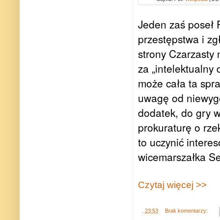
Jeden zaś poseł P
przestępstwa i zg
strony Czarzasty 
za „intelektualny 
może cała ta spra
uwagę od niewygo
dodatek, do gry w
prokuraturę o rz
to uczynić intere
wicemarszałka Se
Czytaj więcej >>
.
23:53
Brak komentarzy: