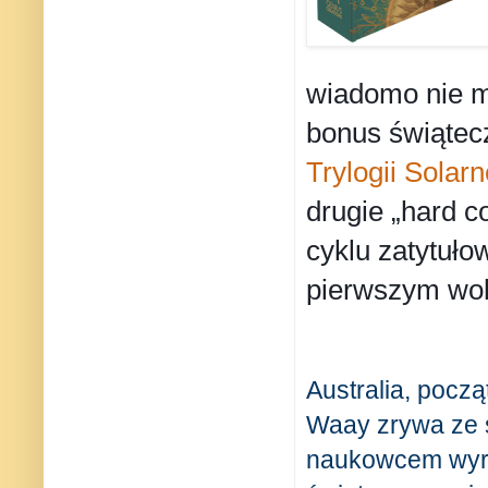
wiadomo nie m
bonus świątecz
Trylogii Solarn
drugie „hard c
cyklu zatytuło
pierwszym wol
Australia, pocz
Waay zrywa ze 
naukowcem wyr