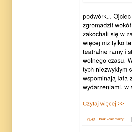
podwórku. Ojciec 
zgromadził wokół 
zakochali się w z
więcej niż tylko 
teatralne ramy i
wolnego czasu. Ws
tych niezwykłym s
wspominają lata 
wydarzeniami, w a
Czytaj więcej >>
.
21:43
Brak komentarzy: