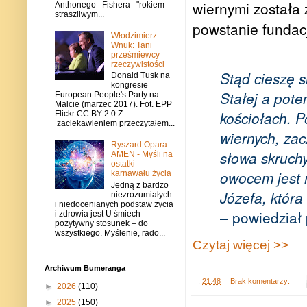
wiernymi została
Anthonego Fishera "rokiem
straszliwym...
powstanie fundacj
Włodzimierz
Wnuk: Tani
prześmiewcy
rzeczywistości
Stąd cieszę s
Donald Tusk na
kongresie
Stałej a pote
European People's Party na
Malcie (marzec 2017). Fot. EPP
kościołach. P
Flickr CC BY 2.0 Z
zaciekawieniem przeczytałem...
wiernych, za
Ryszard Opara:
słowa skruch
AMEN - Myśli na
ostatki
owocem jest 
karnawału życia
Jedną z bardzo
Józefa, któr
niezrozumiałych
i niedocenianych podstaw życia
– powiedział
i zdrowia jest U śmiech -
pozytywny stosunek – do
wszystkiego. Myślenie, rado...
Czytaj więcej >>
Archiwum Bumeranga
.
21:48
Brak komentarzy:
►
2026
(110)
►
2025
(150)