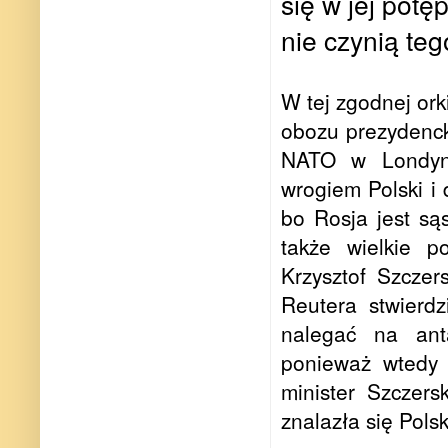
się w jej pot
nie czynią teg
W tej zgodnej ork
obozu prezydenck
NATO w Londyni
wrogiem Polski i 
bo Rosja jest sąs
także wielkie 
Krzysztof Szczer
Reutera stwierdz
nalegać na an
ponieważ wtedy 
minister Szczers
znalazła się Pols