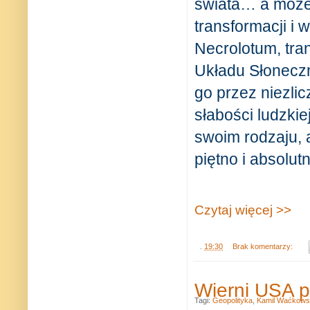
świata… a może 
transformacji i
Necrolotum, tran
Układu Słonecz
go przez niezli
słabości ludzkie
swoim rodzaju, 
piętno i absolutn
Czytaj więcej >>
.
19:30
Brak komentarzy:
Wierni USA 
Tagi:
Geopolityka
,
Kamil Waćkows