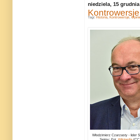
niedziela, 15 grudnia
Kontrowersje
Tagi:
Historia
,
Kontrowersje
,
Opini
Włodzimierz Czarzasty - lider 
Sejmu:
Fot.
Wikipedia
(CC 