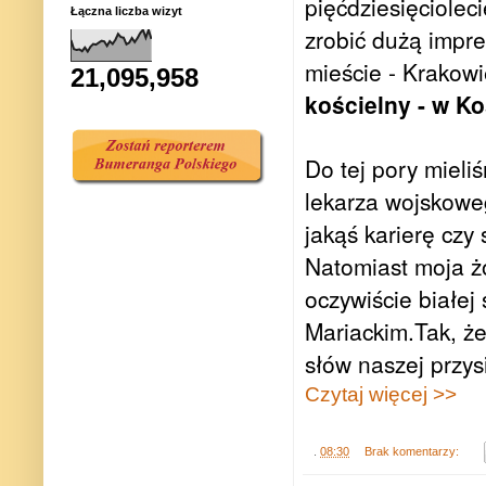
pięćdziesięciolec
Łączna liczba wizyt
zrobić dużą impr
mieście - Krakow
21,095,958
kościelny - w Ko
Do tej pory mieli
lekarza wojskowe
jakąś karierę czy 
Natomiast moja żo
oczywiście białej
Mariackim.Tak, że
słów naszej przys
Czytaj więcej >>
.
08:30
Brak komentarzy: