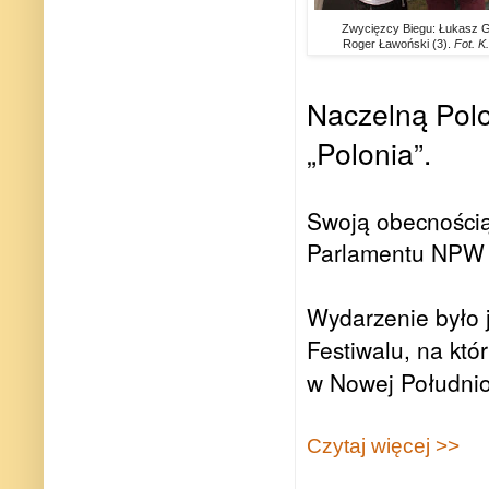
Zwycięzcy Biegu: Łukasz Grz
Roger Ławoński (3).
Fot. 
Naczelną Polo
„Polonia”.
Swoją obecnością
Parlamentu NPW 
Wydarzenie było 
Festiwalu, na któ
w Nowej Południo
Czytaj więcej >>