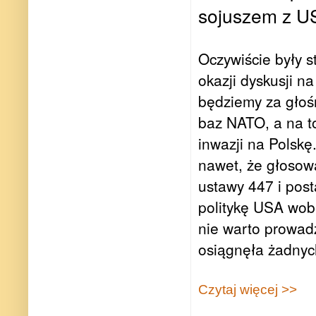
sojuszem z US
Oczywiście były 
okazji dyskusji n
będziemy za głośn
baz NATO, a na to
inwazji na Polskę
nawet, że głosowa
ustawy 447 i pos
politykę USA wobe
nie warto prowadz
osiągnęła żadnych
Czytaj więcej >>