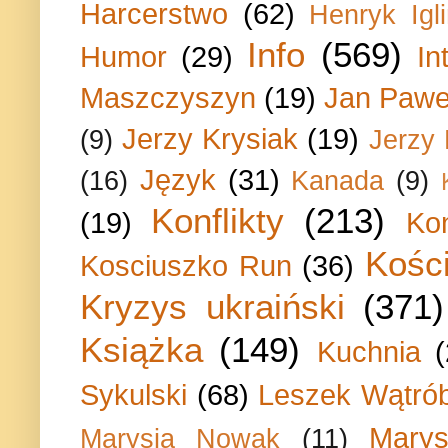
Harcerstwo
(62)
Henryk Igli
Info
(569)
Humor
(29)
In
Maszczyszyn
(19)
Jan Paweł
Jerzy Krysiak
(19)
(9)
Jerzy
Język
(31)
(16)
Kanada
(9)
Konflikty
(213)
(19)
Ko
Kości
Kosciuszko Run
(36)
Kryzys ukraiński
(371)
Książka
(149)
Kuchnia
Sykulski
(68)
Leszek Wątrób
Marys
Marysia Nowak
(11)