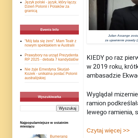
Język polski - język, który łączy.
Dzień Polonii i Polaków za
granicą
Events Info
Julian Assange zosta
za ujawnienie prawdy (
"Mój tata się żeni". Mam Teatr z
nowym spektaklem w Australii
Prawybory na urząd Prezydenta
KIEDY po raz pie
RP 2025 - debata 7 kandydatów
w 2019 roku, krót
Nie żyje Ernestyna Skurjat-
Kozek - unikalna postać Polonii
ambasadzie Ekwad
australijskiej
Wyglądał mizernie
Wyszukiwarka
ramion podkreślał
lewego ramienia, 
Najpopularniejsze w ostatnim
miesiącu
Czytaj więcej >>
Bumerang