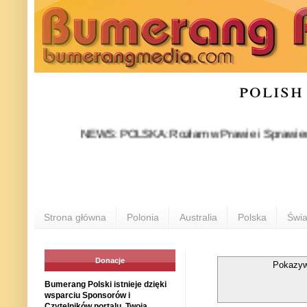
polish
NEWS: POLSKA: Rozłam w Prawie i Sprawiedliwości s
Strona główna
Polonia
Australia
Polska
Świa
Donacje
Pokazyw
Bumerang Polski istnieje dzięki
wsparciu Sponsorów i
Czytelników portalu. Twoja