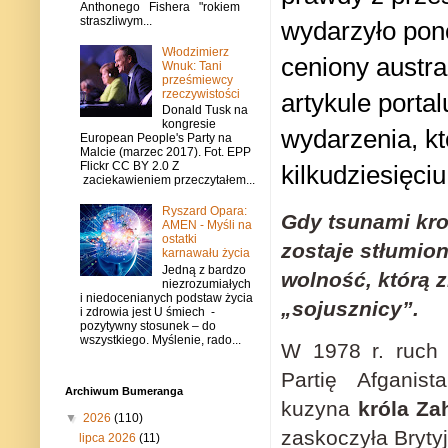
Anthonego Fishera "rokiem
straszliwym...
wydarzyło pon
Włodzimierz
ceniony
austra
Wnuk: Tani
prześmiewcy
rzeczywistości
artykule porta
Donald Tusk na
kongresie
wydarzenia, kt
European People's Party na
Malcie (marzec 2017). Fot. EPP
Flickr CC BY 2.0 Z
kilkudziesięciu 
zaciekawieniem przeczytałem...
Ryszard Opara:
Gdy tsunami kro
AMEN - Myśli na
ostatki
zostaje stłumio
karnawału życia
Jedną z bardzo
wolność, którą z
niezrozumiałych
i niedocenianych podstaw życia
„sojusznicy”.
i zdrowia jest U śmiech -
pozytywny stosunek – do
wszystkiego. Myślenie, rado...
W 1978 r. ruch
Partię Afganis
Archiwum Bumeranga
kuzyna
króla Za
▼
2026
(110)
zaskoczyła Bryty
lipca 2026
(11)