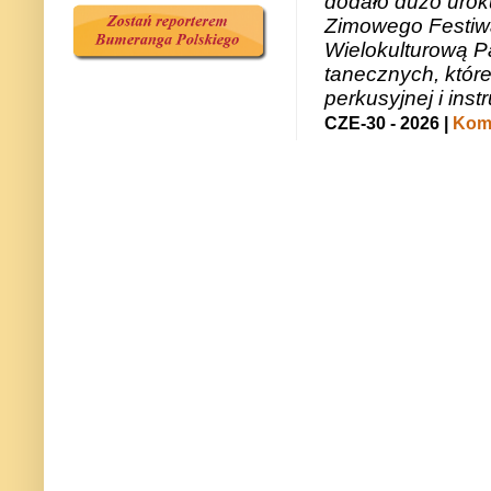
dodało dużo uroku
Zimowego Festiwal
Wielokulturową P
tanecznych, któr
perkusyjnej i in
CZE-30 - 2026 |
Kome