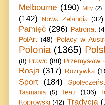
Melbourne
(190)
Mity
(2)
(142)
Nowa Zelandia
(32)
Pamięć
(296)
Patronat
(4
PolArt
(48)
Polacy w Austra
Polonia
(1365)
Pols
Prawo
(88)
Przemysław P
(8)
Rosja
(317)
Rozrywka
(1
Sport
(184)
Społeczeńs
Teatr
(106)
T
Tasmania
(5)
Tradycja
(
Koprowski
(42)