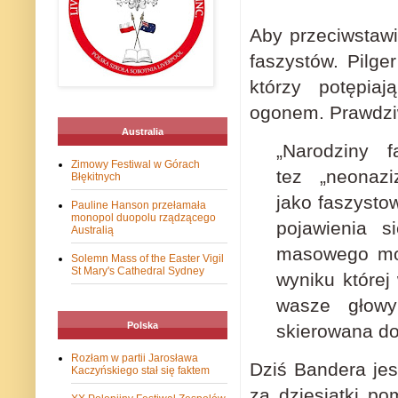
Aby przeciwstawi
faszystów.
Pilge
którzy potępia
ogonem.
Prawdzi
Australia
„Narodziny 
Zimowy Festiwal w Górach
tez
„neonaziz
Błękitnych
jako faszysto
Pauline Hanson przełamała
monopol duopolu rządzącego
pojawienia s
Australią
masowego mord
Solemn Mass of the Easter Vigil
St Mary's Cathedral Sydney
wyniku które
wasze głowy
Polska
skierowana do
Rozłam w partii Jarosława
Dziś Bandera jes
Kaczyńskiego stał się faktem
za dziesiątki po