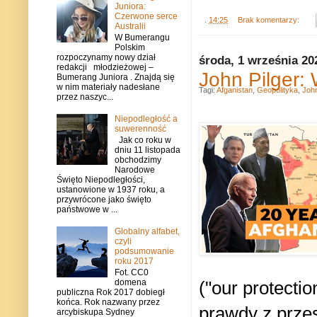
Juniora:
Czerwone serce
.
14:25
Brak komentarzy:
Australii
W Bumerangu
Polskim
rozpoczynamy nowy dział
środa, 1 września 20
redakcji młodzieżowej –
John Pilger: 
Bumerang Juniora . Znajdą się
w nim materiały nadesłane
Tagi:
Afganistan
,
Geopolityka
,
John
przez naszyc...
Niepodległość a
suwerenność
Jak co roku w
dniu 11 listopada
obchodzimy
Narodowe
Święto Niepodległości,
ustanowione w 1937 roku, a
przywrócone jako święto
państwowe w ...
Globalny alfabet,
czyli
podsumowanie
roku 2017
Fot. CC0
domena
("our protecti
publiczna Rok 2017 dobiegł
końca. Rok nazwany przez
prawdy z przesz
arcybiskupa Sydney