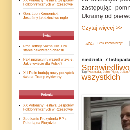
XX Polonijny Festiwal Zespołów
Folklorystycznych w Rzeszowie
zastępując pomni
Gen. Leon Komornicki:
Ukrainę od pierw
Jesteśmy jak dzieci we mgle
Czytaj więcej >>
Świat
.
23:25
Brak komentarzy:
Prof. Jeffrey Sachs: NATO w
stanie cakowitego chaosu
niedziela, 7 listopad
Pakt migracyjny wszedł w życie.
Jakie wyjście dla Polski?
Sprawiedliwo
Tagi:
Australia
,
John Pilger
,
Julian
Xi i Putin budują nowy porządek
wszystkich
świata! Trump wykiwany
Polonia
XX Polonijny Festiwal Zespołów
Folklorystycznych w Rzeszowie
Spotkanie Prezydenta RP z
Polonią na Florydzie