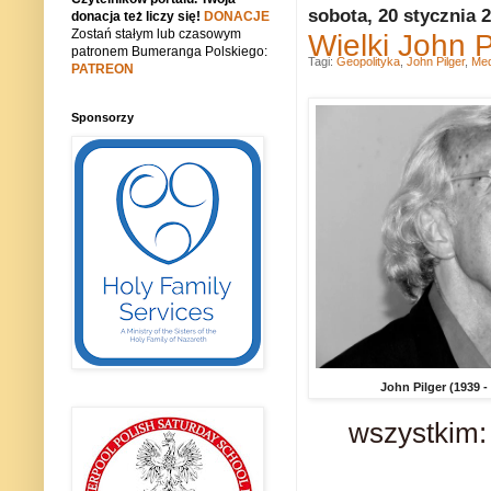
sobota, 20 stycznia 
donacja też liczy się!
DONACJE
Zostań stałym lub czasowym
Wielki John P
patronem Bumeranga Polskiego:
Tagi:
Geopolityka
,
John Pilger
,
Med
PATREON
Sponsorzy
John Pilger (1939 -
wszystkim: 