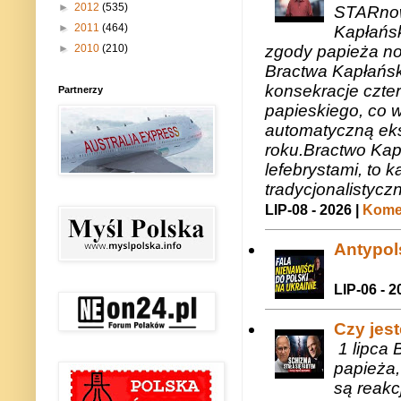
►
2012
(535)
STARnow
►
2011
(464)
Kapłańsk
►
2010
(210)
zgody papieża n
Bractwa Kapłańsk
konsekracje czte
Partnerzy
papieskiego, co w
automatyczną eks
roku.Bractwo Ka
lefebrystami, to
tradycjonalistycz
LIP-08 - 2026 |
Komen
Antypols
LIP-06 - 2
Czy jes
1 lipca 
papieża,
są reakc