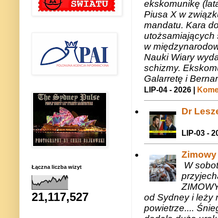
ekskomunikę (lat
Piusa X w związk
mandatu. Kara do
utożsamiających 
w międzynarodow
Nauki Wiary wyda
schizmy. Ekskomu
Galarretę i Bernar
LIP-04 - 2026 |
Komen
Dr Lesze
LIP-03 - 2
Zimowy 
W sobotę
Łączna liczba wizyt
przyjech
ZIMOWY 
21,117,527
od Sydney i leży 
powietrze.... Śni