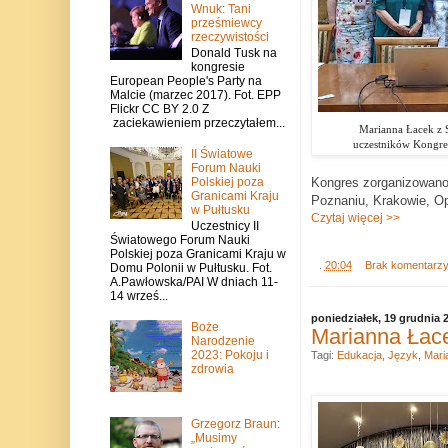
Wnuk: Tani
prześmiewcy
rzeczywistości
Donald Tusk na
kongresie
European People's Party na
Malcie (marzec 2017). Fot. EPP
Flickr CC BY 2.0 Z
zaciekawieniem przeczytałem...
Marianna Łacek z 
uczestników Kongre
II Światowe
Forum Nauki
Polskiej poza
Kongres zorganizowano
Granicami Kraju
Poznaniu, Krakowie, Op
w Pułtusku
Czytaj więcej >>
Uczestnicy II
Światowego Forum Nauki
Polskiej poza Granicami Kraju w
.
20:04
Brak komentarz
Domu Polonii w Pułtusku. Fot.
A.Pawłowska/PAI W dniach 11-
14 wrześ...
poniedziałek, 19 grudnia 
Boże
Marianna Łac
Narodzenie
2023: Pokoju i
Tagi:
Edukacja
,
Język
,
Mari
zdrowia
Grzegorz Braun:
„Musimy