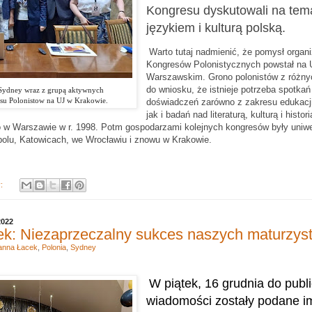
Kongresu dyskutowali na tem
językiem i kulturą polską.
Warto tutaj nadmienić, że pomysł organ
Kongresów Polonistycznych powstał na 
Warszawskim. Grono polonistów z różny
do wniosku, że istnieje potrzeba spotka
Sydney wraz z grupą aktywnych
su Polonistow na UJ w Krakowie.
doświadczeń zarówno z zakresu edukacji
jak i badań nad literaturą, kulturą i histo
 w Warszawie w r. 1998. Potm gospodarzami kolejnych kongresów były uniw
olu, Katowicach, we Wrocławiu i znowu w Krakowie.
y:
2022
ek: Niezaprzeczalny sukces naszych maturzys
anna Łacek
,
Polonia
,
Sydney
W piątek, 16 grudnia do publ
wiadomości zostały podane im