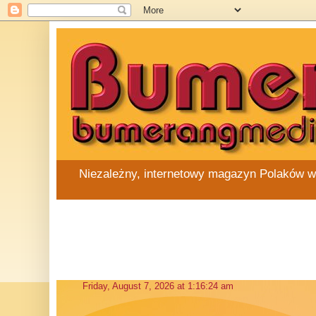
Niezależny, internetowy magazyn Polaków w Au