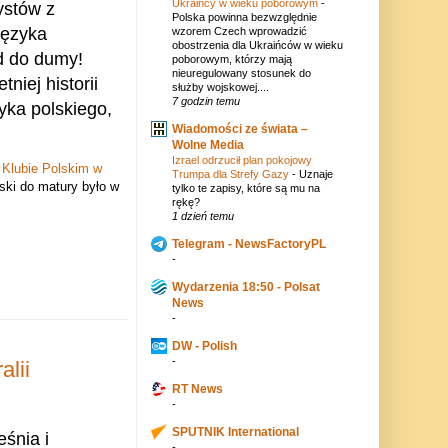
Ukraińcy w wieku poborowym
-
ystów z
Polska powinna bezwzględnie
języka
wzorem Czech wprowadzić
obostrzenia dla Ukraińców w wieku
d do dumy!
poborowym, którzy mają
nieuregulowany stosunek do
niej historii
służby wojskowej....
7 godzin temu
yka polskiego,
Wiadomości ze świata –
Wolne Media
Izrael odrzucił plan pokojowy
 Klubie Polskim w
Trumpa dla Strefy Gazy
-
Uznaje
lski do matury było w
tylko te zapisy, które są mu na
rękę?
1 dzień temu
Telegram - NewsFactoryPL
-
Wydarzenia 18:50 - Polsat
News
-
DW - Polish
-
alii
RT News
-
SPUTNIK International
śnia i
-