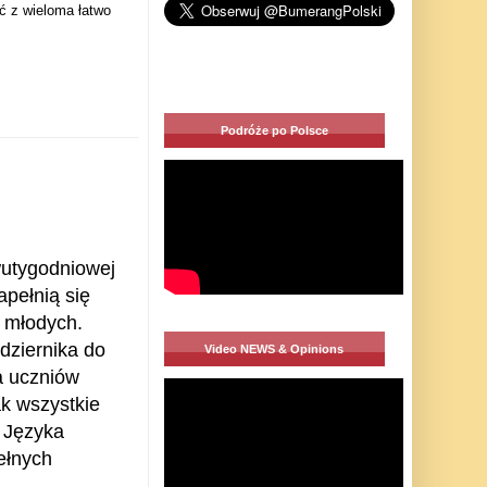
ć z wieloma łatwo
Podróże po Polsce
wutygodniowej
apełnią się
 młodych.
dziernika do
Video NEWS & Opinions
a uczniów
k wszystkie
y Języka
ełnych