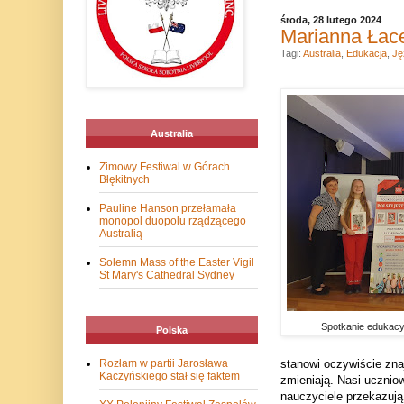
środa, 28 lutego 2024
Marianna Łac
Tagi:
Australia
,
Edukacja
,
Ję
Australia
Zimowy Festiwal w Górach
Błękitnych
Pauline Hanson przełamała
monopol duopolu rządzącego
Australią
Solemn Mass of the Easter Vigil
St Mary's Cathedral Sydney
Spotkanie edukacy
Polska
stanowi oczywiście zna
Rozłam w partii Jarosława
Kaczyńskiego stał się faktem
zmieniają. Nasi uczniow
nauczyciele przekazują