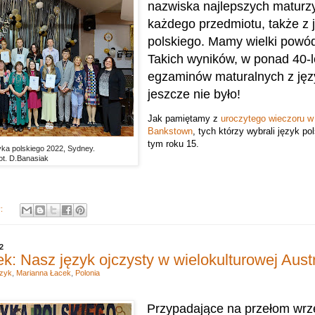
nazwiska najlepszych maturz
każdego przedmiotu, także z 
polskiego. Mamy wielki powó
Takich wyników, w ponad 40-let
egzaminów maturalnych z jęz
jeszcze nie było!
Jak pamiętamy z
uroczytego wieczoru w
Bankstown
, tych którzy wybrali język po
tym roku 15.
yka polskiego 2022, Sydney.
ot. D.Banasiak
y:
2
: Nasz język ojczysty w wielokulturowej Austr
zyk
,
Marianna Łacek
,
Polonia
Przypadające na przełom wrze