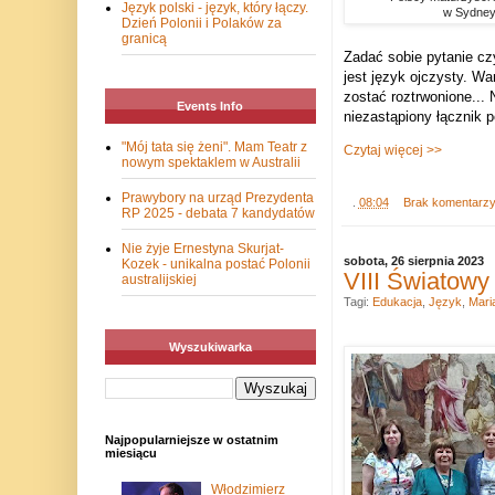
Język polski - język, który łączy.
w Sydney.
Dzień Polonii i Polaków za
granicą
Zadać sobie pytanie cz
jest język ojczysty. W
zostać roztrwonione...
Events Info
niezastąpiony łącznik p
"Mój tata się żeni". Mam Teatr z
Czytaj więcej >>
nowym spektaklem w Australii
Prawybory na urząd Prezydenta
.
08:04
Brak komentarz
RP 2025 - debata 7 kandydatów
Nie żyje Ernestyna Skurjat-
sobota, 26 sierpnia 2023
Kozek - unikalna postać Polonii
VIII Światowy
australijskiej
Tagi:
Edukacja
,
Język
,
Mari
Wyszukiwarka
Najpopularniejsze w ostatnim
miesiącu
Włodzimierz