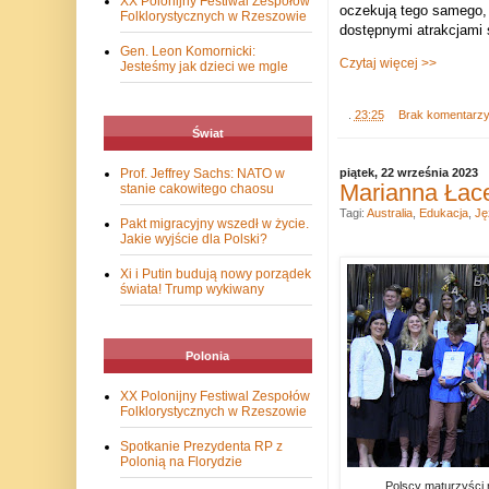
XX Polonijny Festiwal Zespołów
oczekują tego samego, 
Folklorystycznych w Rzeszowie
dostępnymi atrakcjami 
Gen. Leon Komornicki:
Czytaj więcej >>
Jesteśmy jak dzieci we mgle
.
23:25
Brak komentarz
Świat
Prof. Jeffrey Sachs: NATO w
piątek, 22 września 2023
Marianna Łace
stanie cakowitego chaosu
Tagi:
Australia
,
Edukacja
,
Ję
Pakt migracyjny wszedł w życie.
Jakie wyjście dla Polski?
Xi i Putin budują nowy porządek
świata! Trump wykiwany
Polonia
XX Polonijny Festiwal Zespołów
Folklorystycznych w Rzeszowie
Spotkanie Prezydenta RP z
Polonią na Florydzie
Polscy maturzyści 