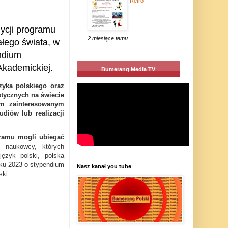
Retro
-
ycji programu
2 miesiące temu
łego świata, w
endium
kademickiej.
Bumerang Media TV
yka polskiego oraz
stycznych na świecie
om zainteresowanym
udiów lub realizacji
amu mogli ubiegać
 i naukowcy, których
ęzyk polski, polska
 roku 2023 o stypendium
Nasz kanał you tube
ski.