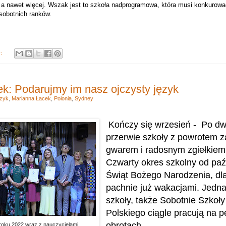
a nawet więcej. Wszak jest to szkoła nadprogramowa, która musi konkurowa
sobotnich ranków.
y:
k: Podarujmy im nasz ojczysty język
zyk
,
Marianna Łacek
,
Polonia
,
Sydney
Kończy się wrzesień - Po d
przerwie szkoły z powrotem z
gwarem i radosnym zgiełkiem
Czwarty okres szkolny od paź
Świąt Bożego Narodzenia, dl
pachnie już wakacjami. Jedna
szkoły, także Sobotnie Szkoł
Polskiego ciągle pracują na p
obrotach.
roku 2022 wraz z nauczycielami