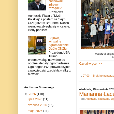
zachować
zdrowy
rozsądek”
Rozmowa
Agnieszki Piwar z "Myśli
Polskiej" z posłem na Sejm
Grzegorzem Braunem. Nasza
rozmowa zbiegła się w czasie,
kiedy padliśm...
Bojowe,
wirtualne
Zgromadzenie
Ogóle ONZtu
Prezydent USA
Maturzyści jęz
Trump,
F
przemawiając na wideo do
ogólnej debaty Zgromadzenia
Czytaj więcej >>
Ogólnego ONZ, prowokacyjnie
zapowiedział „zaciekłą walkę z
niewidz...
.
07:03
Brak komentarz
Archiwum Bumeranga
niedziela, 25 września 202
Marianna Łacek
▼
2026
(110)
Tagi:
Australia
,
Edukacja
,
Ję
lipca 2026
(11)
czerwca 2026
(16)
maja 2026
(11)