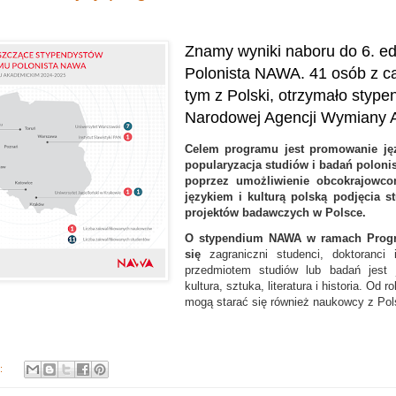
Znamy wyniki naboru do 6. ed
Polonista NAWA. 41 osób z ca
tym z Polski, otrzymało styp
Narodowej Agencji Wymiany A
Celem programu jest promowanie jęz
popularyzacja studiów i badań poloni
poprzez umożliwienie obcokrajowc
językiem i kulturą polską podjęcia st
projektów badawczych w Polsce.
O stypendium NAWA w ramach Progr
się
zagraniczni studenci, doktoranci
przedmiotem studiów lub badań jest j
kultura, sztuka, literatura i historia. Od
mogą starać się również naukowcy z Pol
y: