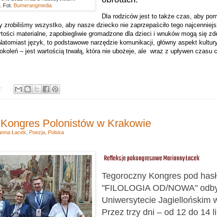
 Fot.
Bumerangmedia
Dla rodziców jest to także czas, aby pom
y zrobiliśmy wszystko, aby nasze dziecko nie zaprzepaściło tego najcenniej
artości materialne, zapobiegliwie gromadzone dla dzieci i wnuków mogą się 
 Natomiast język, to podstawowe narzędzie komunikacji, główny aspekt kultur
okoleń – jest wartością trwałą, która nie ubożeje, ale
wraz z upływen czasu c
y:
 Kongres Polonistów w Krakowie
anna Łacek
,
Poezja
,
Polska
Refleksje pokongresowe Marianny Łacek
Tegoroczny Kongres pod has
"FILOLOGIA OD/NOWA" odbył
Uniwersytecie Jagiellońskim 
Przez trzy dni – od 12 do 14 l