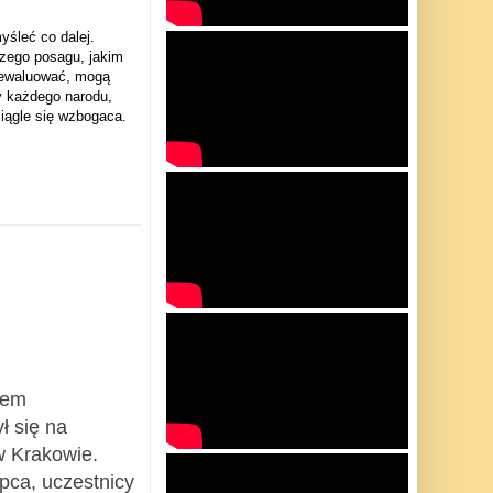
yśleć co dalej.
szego posagu, jakim
zdewaluować, mogą
y każdego narodu,
iągle się wzbogaca.
łem
 się na
w Krakowie.
ipca, uczestnicy