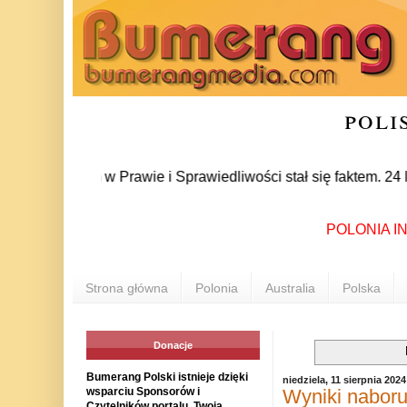
poli
ozłam w Prawie i Sprawiedliwości stał się faktem. 24 lipca pr
POLONIA INFO: W
Strona główna
Polonia
Australia
Polska
Donacje
Bumerang Polski istnieje dzięki
niedziela, 11 sierpnia 2024
Wyniki naboru
wsparciu Sponsorów i
Czytelników portalu. Twoja