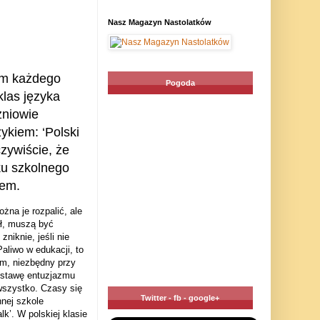
Nasz Magazyn Nastolatków
em każdego
Pogoda
klas języka
zniowie
ykiem: ‘Polski
czywiście, że
ku szkolnego
mem.
żna je rozpalić, ale
ał, muszą być
niknie, jeśli nie
Paliwo w edukacji, to
zm, niezbędny przy
dstawę entuzjazmu
wszystko. Czasy się
Twitter - fb - google+
nnej szkole
’. W polskiej klasie