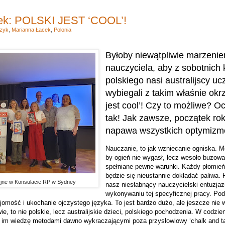
ek: POLSKI JEST ‘COOL’!
zyk
,
Marianna Łacek
,
Polonia
Byłoby niewątpliwie marzeni
nauczyciela, aby z sobotnich 
polskiego nasi australijscy uc
wybiegali z takim właśnie okrz
jest cool’! Czy to możliwe? O
tak! Jak zawsze, początek ro
napawa wszystkich optymiz
Nauczanie, to jak wzniecanie ogniska. Mo
by ogień nie wygasł, lecz wesoło buzow
spełniane pewne warunki. Każdy płomień z
będzie się nieustannie dokładać paliwa. 
jne w Konsulacie RP w Sydney
nasz niesłabnący nauczycielski entuzja
wykonywaniu tej specyficznej pracy. Po
jomość i ukochanie ojczystego języka. To jest bardzo dużo, ale jeszcze nie 
ie, to nie polskie, lecz australijskie dzieci, polskiego pochodzenia. W codzie
 im wiedzę metodami dawno wykraczającymi poza przysłowiowy ‘chalk and talk