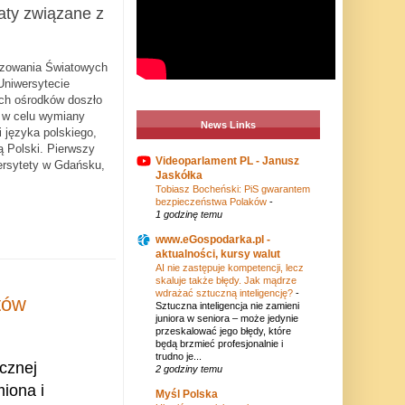
aty związane z
izowania Światowych
Uniwersytecie
ch ośrodków doszło
ń w celu wymiany
News Links
 języka polskiego,
rią Polski. Pierwszy
Videoparlament PL - Janusz
ersytety w Gdańsku,
Jaskółka
Tobiasz Bocheński: PiS gwarantem
bezpieczeństwa Polaków
-
1 godzinę temu
www.eGospodarka.pl -
aktualności, kursy walut
AI nie zastępuje kompetencji, lecz
skaluje także błędy. Jak mądrze
wdrażać sztuczną inteligencję?
-
tów
Sztuczna inteligencja nie zamieni
juniora w seniora – może jedynie
przeskalować jego błędy, które
będą brzmieć profesjonalnie i
trudno je...
icznej
2 godziny temu
iona i
Myśl Polska