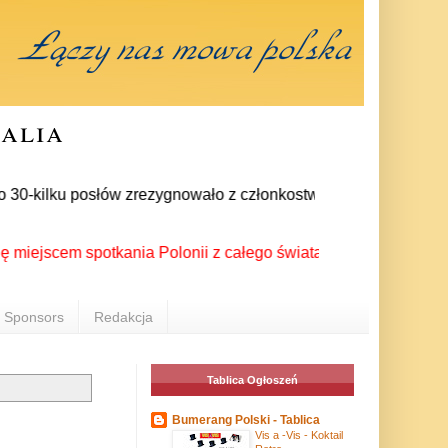
ralia
0-kilku posłów zrezygnowało z członkostwa w PiS. Bezpośrednią
cem spotkania Polonii z całego świata podczas XX Światowego F
Sponsors
Redakcja
Tablica Ogłoszeń
Bumerang Polski - Tablica
Vis a -Vis - Koktail