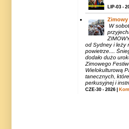
LIP-03 - 2
Zimowy 
W sobotę
przyjech
ZIMOWY 
od Sydney i leży 
powietrze.... Śni
dodało dużo uroku
Zimowego Festiwal
Wielokulturową P
tanecznych, któr
perkusyjnej i in
CZE-30 - 2026 |
Kome