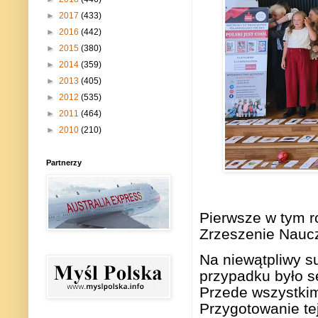
►
2017
(433)
►
2016
(442)
►
2015
(380)
►
2014
(359)
►
2013
(405)
►
2012
(535)
►
2011
(464)
►
2010
(210)
Partnerzy
Pierwsze w tym r
Zrzeszenie Naucz
Na niewątpliwy s
przypadku było s
Przede wszystkim
Przygotowanie te