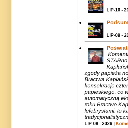
LIP-10 - 2
Podsum
LIP-09 - 2
Poświat
Komenta
STARnow
Kapłańsk
zgody papieża n
Bractwa Kapłańsk
konsekracje czte
papieskiego, co w
automatyczną eks
roku.Bractwo Ka
lefebrystami, to
tradycjonalistycz
LIP-08 - 2026 |
Komen