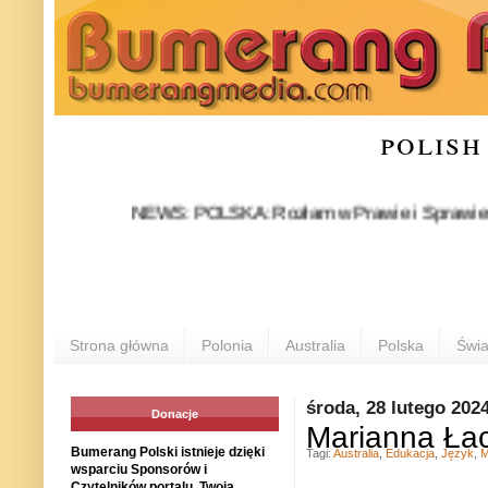
polish
NEWS: POLSKA: Rozłam w Prawie i Sprawiedliwości st
Strona główna
Polonia
Australia
Polska
Świa
środa, 28 lutego 202
Donacje
Marianna Ła
Bumerang Polski istnieje dzięki
Tagi:
Australia
,
Edukacja
,
Język
,
M
wsparciu Sponsorów i
Czytelników portalu. Twoja