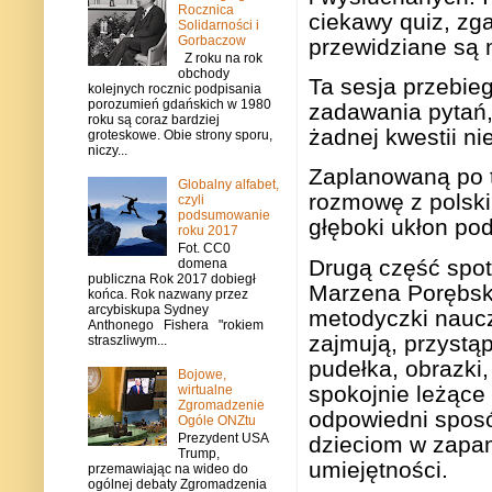
Rocznica
ciekawy quiz, zg
Solidarności i
Gorbaczow
przewidziane są 
Z roku na rok
obchody
Ta sesja przebieg
kolejnych rocznic podpisania
porozumień gdańskich w 1980
zadawania pytań,
roku są coraz bardziej
żadnej kwestii ni
groteskowe. Obie strony sporu,
niczy...
Zaplanowaną po 
Globalny alfabet,
rozmowę z polski
czyli
podsumowanie
głęboki ukłon po
roku 2017
Fot. CC0
Drugą część spot
domena
publiczna Rok 2017 dobiegł
Marzena Porębska
końca. Rok nazwany przez
arcybiskupa Sydney
metodyczki naucz
Anthonego Fishera "rokiem
zajmują, przystąp
straszliwym...
pudełka, obrazki,
Bojowe,
spokojnie leżące
wirtualne
Zgromadzenie
odpowiedni sposó
Ogóle ONZtu
Prezydent USA
dzieciom w zapam
Trump,
umiejętności.
przemawiając na wideo do
ogólnej debaty Zgromadzenia