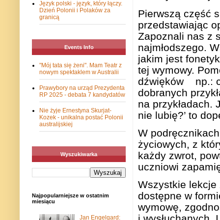
Język polski - język, który łączy.
Dzień Polonii i Polaków za
Pierwszą część s
granicą
przedstawiając o
Zapoznali nas z 
najmłodszego. Ws
Events Info
jakim jest fonet
"Mój tata się żeni". Mam Teatr z
tej wymowy. Pomo
nowym spektaklem w Australii
dźwięków
np.: 
Prawybory na urząd Prezydenta
dobranych przykł
RP 2025 - debata 7 kandydatów
na przykładach. J
Nie żyje Ernestyna Skurjat-
nie lubię?’ to dop
Kozek - unikalna postać Polonii
australijskiej
W podręcznikach 
życiowych, z któ
każdy zwrot, pow
Wyszukiwarka
uczniowi zapamię
Wszystkie lekcje
dostępne w formi
Najpopularniejsze w ostatnim
miesiącu
wymowę, zgodnoś
i wysłuchanych. 
Jan Engelgard: