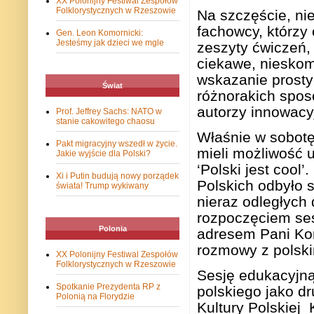
XX Polonijny Festiwal Zespołów
Folklorystycznych w Rzeszowie
Na szczęście, ni
fachowcy, którzy 
Gen. Leon Komornicki:
Jesteśmy jak dzieci we mgle
zeszyty ćwiczeń, 
ciekawe, nieskom
wskazanie prosty
Świat
różnorakich spos
autorzy innowacy
Prof. Jeffrey Sachs: NATO w
stanie cakowitego chaosu
Właśnie w sobotę
Pakt migracyjny wszedł w życie.
mieli możliwość 
Jakie wyjście dla Polski?
‘Polski jest cool’.
Xi i Putin budują nowy porządek
Polskich odbyło s
świata! Trump wykiwany
nieraz odległych 
rozpoczęciem ses
Polonia
adresem Pani Kon
rozmowy z polski
XX Polonijny Festiwal Zespołów
Folklorystycznych w Rzeszowie
Sesję edukacyjną
Spotkanie Prezydenta RP z
polskiego jako d
Polonią na Florydzie
Kultury Polskiej