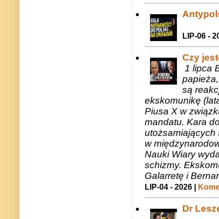
Antypols
LIP-06 - 2
Czy jes
1 lipca 
papieża,
są reakc
ekskomunikę (lat
Piusa X w związk
mandatu. Kara do
utożsamiających 
w międzynarodow
Nauki Wiary wyda
schizmy. Ekskomu
Galarretę i Bernar
LIP-04 - 2026 |
Komen
Dr Lesze