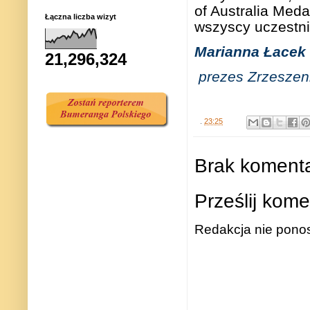
of Australia Meda
Łączna liczba wizyt
wszyscy uczestnic
Marianna Łace
21,296,324
prezes Zrzeszenia
.
23:25
Brak komenta
Prześlij kome
Redakcja nie ponos