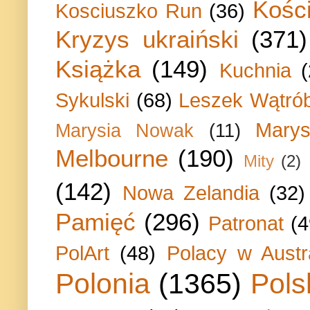
Kości
Kosciuszko Run
(36)
Kryzys ukraiński
(371)
Książka
(149)
Kuchnia
Sykulski
(68)
Leszek Wątrób
Marys
Marysia Nowak
(11)
Melbourne
(190)
Mity
(2)
(142)
Nowa Zelandia
(32)
Pamięć
(296)
Patronat
(4
PolArt
(48)
Polacy w Austra
Polonia
(1365)
Pols