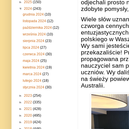
odjechali prosto 
►
2025
(150)
zdobyte pomysły, 
▼
2024
(243)
grudnia 2024
(10)
Wiele słów uznan
listopada 2024
(12)
czworga cennych
października 2024
(12)
entuzjastycznych
września 2024
(10)
polskiego w Wasz
sierpnia 2024
(23)
Wy sami jesteśc
lipca 2024
(27)
przekazaliście! P
czerwca 2024
(30)
propagowana prze
maja 2024
(25)
nauczyciel sam p
kwietnia 2024
(19)
uczniów. Wy daliś
marca 2024
(27)
na świeży powiew
lutego 2024
(18)
Australii.
stycznia 2024
(30)
►
2023
(254)
►
2022
(335)
►
2021
(428)
►
2020
(495)
►
2019
(424)
►
2018
(446)