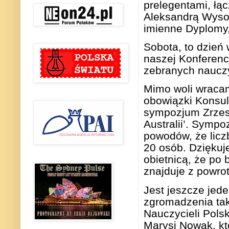
prelegentami, łąc
Aleksandrą Wysoc
imienne Dyplomy,
Sobota, to dzień 
naszej Konferencj
zebranych nauczy
Mimo woli wracam
obowiązki Konsul
sympozjum Zrzesz
Australii’. Symp
powodów, że licz
20 osób. Dziękuj
obietnicą, że po 
znajduje z powro
Jest jeszcze jed
zgromadzenia tak
Nauczycieli Pols
Marysi Nowak, k