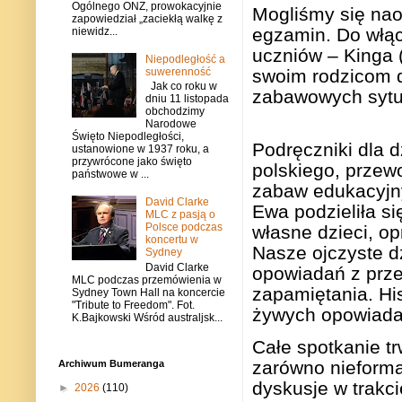
Ogólnego ONZ, prowokacyjnie
Mogliśmy się nao
zapowiedział „zaciekłą walkę z
egzamin. Do włąc
niewidz...
uczniów – Kinga (k
Niepodległość a
swoim rodzicom d
suwerenność
Jak co roku w
zabawowych sytua
dniu 11 listopada
obchodzimy
Narodowe
Święto Niepodległości,
Podręczniki dla 
ustanowione w 1937 roku, a
przywrócone jako święto
polskiego, przewo
państwowe w ...
zabaw edukacyjny
David Clarke
Ewa podzieliła si
MLC z pasją o
Polsce podczas
własne dzieci, op
koncertu w
Nasze ojczyste d
Sydney
David Clarke
opowiadań z przes
MLC podczas przemówienia w
zapamiętania. His
Sydney Town Hall na koncercie
"Tribute to Freedom". Fot.
żywych opowiadań.
K.Bajkowski Wśród australjsk...
Całe spotkanie t
zarówno nieforma
Archiwum Bumeranga
dyskusje w trakci
►
2026
(110)