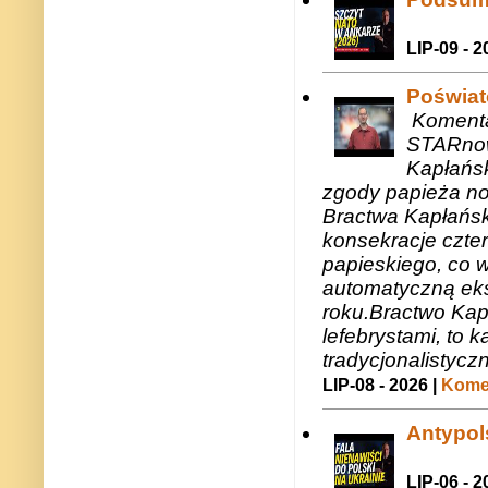
LIP-09 - 2
Poświat
Komenta
STARnow
Kapłańsk
zgody papieża n
Bractwa Kapłańsk
konsekracje czte
papieskiego, co w
automatyczną eks
roku.Bractwo Ka
lefebrystami, to
tradycjonalistycz
LIP-08 - 2026 |
Komen
Antypols
LIP-06 - 2