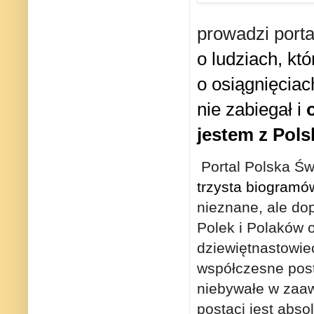
prowadzi
port
o
ludziach, któ
o
osiągnięciach
nie zabiegał i
jestem z Pols
Portal Polska Św
trzysta biogramó
nieznane, ale do
Polek i Polaków 
dziewiętnastowi
współczesne posta
niebywałe w zaa
postaci jest abso