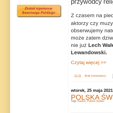
przywódcy relig
Z czasem na pied
aktorzy czy muzy
obserwujemy nato
może zatem dziwi
nie już
Lech Wałę
Lewandowski.
Czytaj więcej >>
.
21:31
Brak komentarzy:
wtorek, 25 maja 2021
POLSKA ŚWIA
Tagi:
Nauka
,
Polska Światu