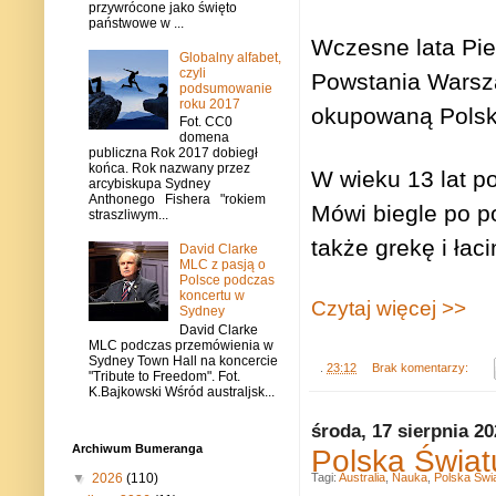
przywrócone jako święto
państwowe w ...
Wczesne lata Pie
Globalny alfabet,
czyli
Powstania Warsza
podsumowanie
roku 2017
okupowaną Polskę 
Fot. CC0
domena
publiczna Rok 2017 dobiegł
końca. Rok nazwany przez
W wieku 13 lat p
arcybiskupa Sydney
Anthonego Fishera "rokiem
Mówi biegle po po
straszliwym...
także grekę i łaci
David Clarke
MLC z pasją o
Polsce podczas
koncertu w
Czytaj więcej >>
Sydney
David Clarke
MLC podczas przemówienia w
Sydney Town Hall na koncercie
.
23:12
Brak komentarzy:
"Tribute to Freedom". Fot.
K.Bajkowski Wśród australjsk...
środa, 17 sierpnia 2
Archiwum Bumeranga
Polska Świat
Tagi:
Australia
,
Nauka
,
Polska Świ
▼
2026
(110)