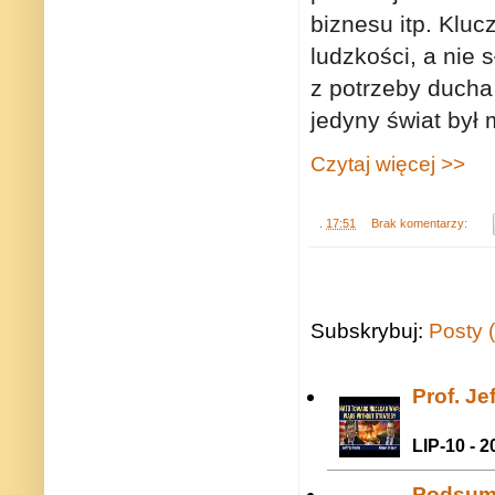
biznesu itp. Klu
ludzkości, a nie
z potrzeby ducha
jedyny świat był
Czytaj więcej >>
.
17:51
Brak komentarzy:
Subskrybuj:
Posty 
Prof. J
LIP-10 - 2
Podsum