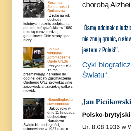
chorobą Alzhei
Rocznica
Solidarności i
Gorbaczow
Z roku na rok
obchody
kolejnych rocznic podpisania
Ósmy odcinek o ludzia
porozumień gdańskich w 1980
roku są coraz bardziej
groteskowe. Obie strony sporu,
nie znają granic, o sław
niczy...
jestem z Polski”.
Bojowe,
wirtualne
Zgromadzenie
Ogóle ONZtu
Cykl biografic
Prezydent USA
Trump,
Światu".
przemawiając na wideo do
ogólnej debaty Zgromadzenia
Ogólnego ONZ, prowokacyjnie
zapowiedział „zaciekłą walkę z
niewidz...
Jan Pieńkowsk
Niepodległość a
suwerenność
Jak co roku w
dniu 11 listopada
Polsko-brytyjski 
obchodzimy
Narodowe
Święto Niepodległości,
Ur. 8.08.1936 w 
ustanowione w 1937 roku, a