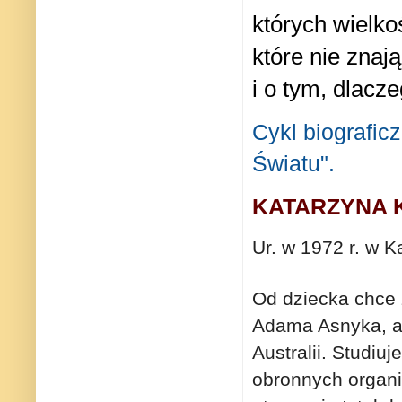
których wielko
które nie znają
i
o tym, dlacze
Cykl biografic
Światu".
KATARZYNA 
Ur. w 1972 r. w K
Od dziecka chce 
Adama Asnyka, a 
Australii. Studiu
obronnych organ