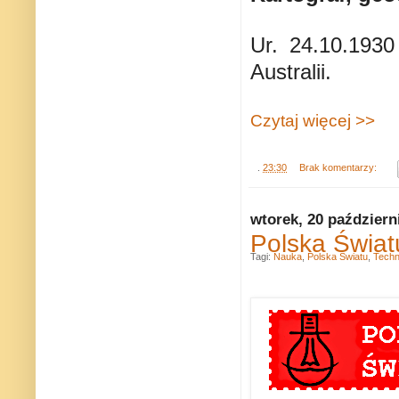
Ur. 24.10.193
Australii.
Czytaj więcej >>
.
23:30
Brak komentarzy:
wtorek, 20 październ
Polska Świa
Tagi:
Nauka
,
Polska Światu
,
Techn