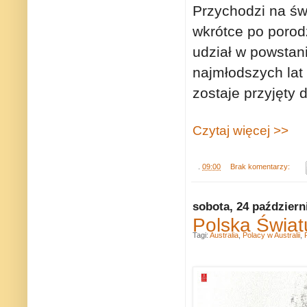
Przychodzi na świ
wkrótce po porodz
udział w powstan
najmłodszych lat 
zostaje przyjęty
Czytaj więcej >>
.
09:00
Brak komentarzy:
sobota, 24 październ
Polska Świat
Tagi:
Australia
,
Polacy w Australii
,