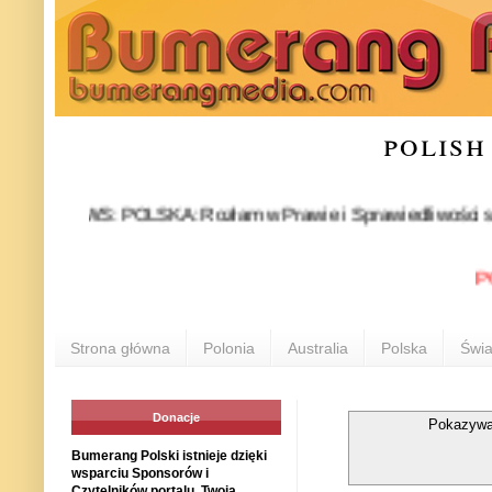
polish
NEWS: POLSKA: Rozłam w Prawie i Sprawiedliwości stał się fakt
POLONIA
Strona główna
Polonia
Australia
Polska
Świa
Donacje
Pokazywa
Bumerang Polski istnieje dzięki
wsparciu Sponsorów i
Czytelników portalu. Twoja