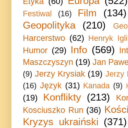
Europa
(522)
Etyka
(60)
Film
(134)
Festiwal
(16)
Geopolityka
(210)
Geo
Harcerstwo
(62)
Henryk Igli
Info
(569)
Humor
(29)
In
Maszczyszyn
(19)
Jan Paweł
Jerzy Krysiak
(19)
(9)
Jerzy
Język
(31)
(16)
Kanada
(9)
Konflikty
(213)
(19)
Ko
Kości
Kosciuszko Run
(36)
Kryzys ukraiński
(371)