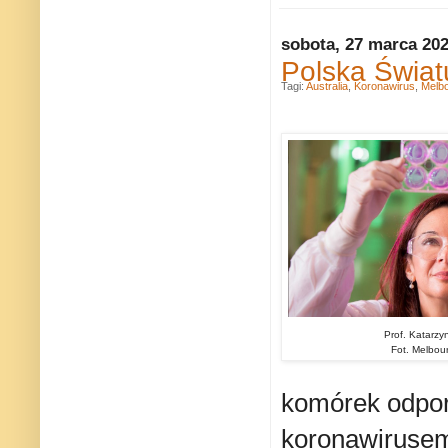
sobota, 27 marca 20
Polska Świat
Tagi:
Australia
,
Koronawirus
,
Melb
Prof. Katarzy
Fot. Melbour
komórek odpor
koronawiruse