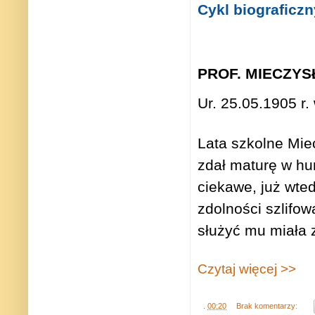
Cykl biograficzn
PROF. MIECZY
Ur. 25.05.1905 r.
Lata szkolne Mie
zdał maturę w h
ciekawe, już wte
zdolności szlifo
służyć mu miała z
Czytaj więcej >>
.
00:20
Brak komentarzy: