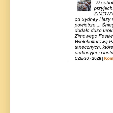
W sobotę
przyjech
ZIMOWY 
od Sydney i leży 
powietrze.... Śni
dodało dużo uroku
Zimowego Festiwal
Wielokulturową P
tanecznych, któr
perkusyjnej i in
CZE-30 - 2026 |
Kome