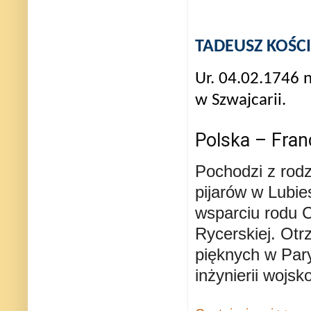
TADEUSZ KOŚC
Ur. 04.02.1746 
w Szwajcarii.
Polska – Fran
Pochodzi z rodz
pijarów w Lubies
wsparciu rodu 
Rycerskiej. Otr
pięknych w Pary
inżynierii wojsk