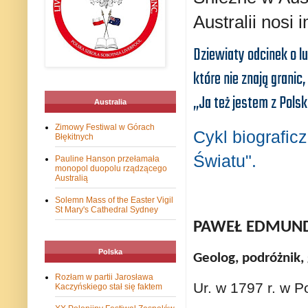
Australii nosi 
Dziewiaty odcinek o lu
które nie znają granic, 
„Ja też jestem z Polsk
Australia
Zimowy Festiwal w Górach
Cykl biografic
Błękitnych
Światu".
Pauline Hanson przełamała
monopol duopolu rządzącego
Australią
Solemn Mass of the Easter Vigil
St Mary's Cathedral Sydney
PAWEŁ EDMUND
Polska
Geolog, podróżnik, 
Rozłam w partii Jarosława
Ur. w 1797 r. w P
Kaczyńskiego stał się faktem