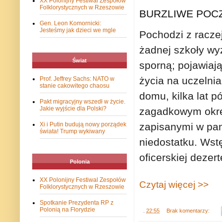
XX Polonijny Festiwal Zespołów
Folklorystycznych w Rzeszowie
BURZLIWE POC
Gen. Leon Komornicki:
Jesteśmy jak dzieci we mgle
Pochodzi z raczej
żadnej szkoły wyż
Świat
sporną; pojawiają
życia na uczelnia
Prof. Jeffrey Sachs: NATO w
stanie cakowitego chaosu
domu, kilka lat p
Pakt migracyjny wszedł w życie.
Jakie wyjście dla Polski?
zagadkowym okres
zapisanymi w pam
Xi i Putin budują nowy porządek
świata! Trump wykiwany
niedostatku. Wst
oficerskiej dezert
Polonia
XX Polonijny Festiwal Zespołów
Czytaj więcej >>
Folklorystycznych w Rzeszowie
Spotkanie Prezydenta RP z
Polonią na Florydzie
.
22:55
Brak komentarzy: