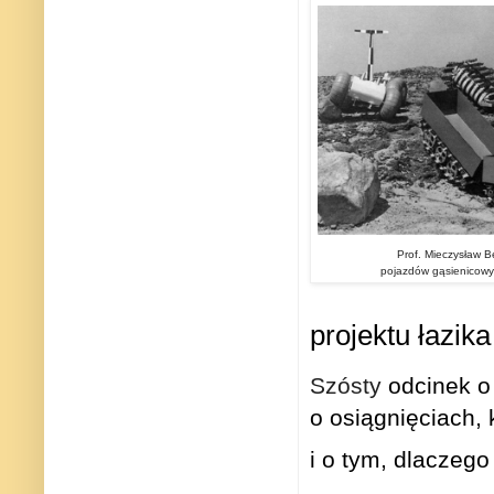
Prof. Mieczysław B
pojazdów gąsienicowyc
projektu łazik
Szósty
odcinek o 
o osiągnięciach, k
i
o tym, dlaczego 