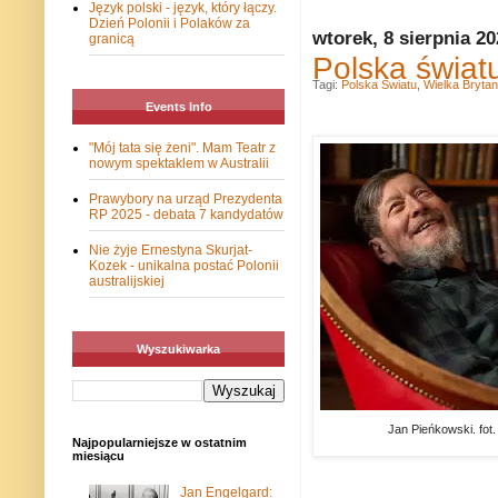
Język polski - język, który łączy.
Dzień Polonii i Polaków za
wtorek, 8 sierpnia 2
granicą
Polska świat
Tagi:
Polska Światu
,
Wielka Brytan
Events Info
"Mój tata się żeni". Mam Teatr z
nowym spektaklem w Australii
Prawybory na urząd Prezydenta
RP 2025 - debata 7 kandydatów
Nie żyje Ernestyna Skurjat-
Kozek - unikalna postać Polonii
australijskiej
Wyszukiwarka
Jan Pieńkowski. fot.
Najpopularniejsze w ostatnim
miesiącu
Jan Engelgard: