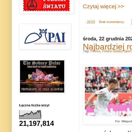
Czytaj więcej >>
.
20:03
Brak komentarzy:
środa, 22 grudnia 20
Najbardziej 
Tagi:
Polska
,
Polska Światu
,
Sport
Łączna liczba wizyt
21,197,814
Fot. Wikipe