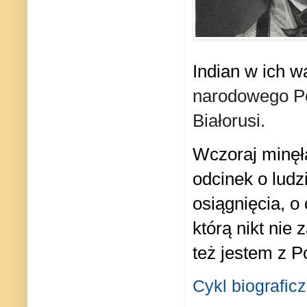
Indian w ich w
narodowego Po
Białorusi.
Wczoraj minęł
odcinek
o ludz
osiągnięcia, o 
którą nikt nie z
też jestem z Po
Cykl biografic