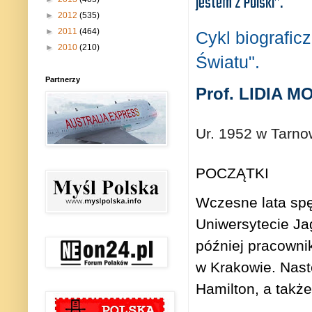
jestem z Polski”.
►
2012
(535)
►
2011
(464)
Cykl biografic
►
2010
(210)
Światu".
Partnerzy
Prof. LIDIA 
Ur. 1952 w Tarno
POCZĄTKI
Wczesne lata spę
Uniwersytecie Ja
później pracowni
w Krakowie. Nast
Hamilton, a także