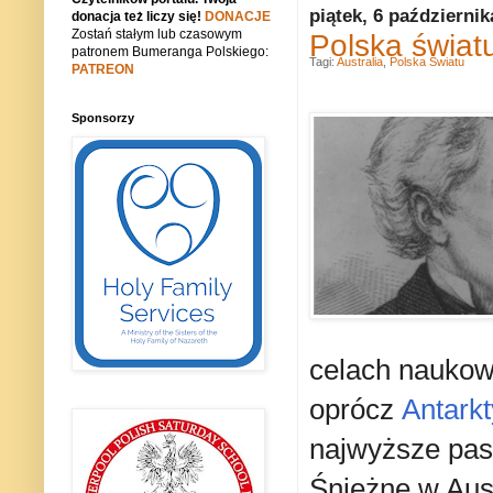
piątek, 6 październik
donacja też liczy się!
DONACJE
Zostań stałym lub czasowym
Polska świat
patronem Bumeranga Polskiego:
Tagi:
Australia
,
Polska Światu
PATREON
Sponsorzy
celach naukow
oprócz
Antark
najwyższe pas
Śnieżne w Aust