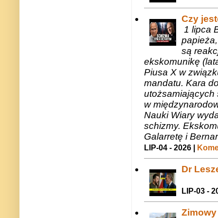
Czy jes
1 lipca 
papieża,
są reakc
ekskomunikę (lat
Piusa X w związk
mandatu. Kara do
utożsamiających 
w międzynarodow
Nauki Wiary wyda
schizmy. Ekskomu
Galarretę i Bernar
LIP-04 - 2026 |
Komen
Dr Lesze
LIP-03 - 2
Zimowy 