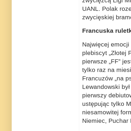
zwycięzcą Ligi 
UANL. Polak rozeg
zwycięskiej bra
Francuska rulet
Najwięcej emocji 
plebiscyt „Złotej 
pierwsze „FF” jes
tylko raz na mies
Francuzów „na ps
Lewandowski był n
pierwszy debiutow
ustępując tylko 
niesamowitej for
Niemiec, Puchar 