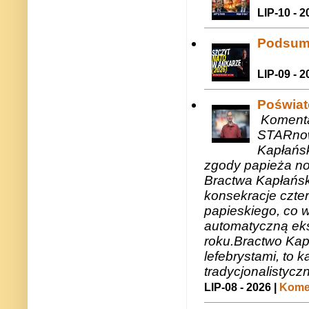
LIP-10 - 2
Podsum
LIP-09 - 2
Poświat
Komenta
STARnow
Kapłańsk
zgody papieża n
Bractwa Kapłańsk
konsekracje czte
papieskiego, co w
automatyczną eks
roku.Bractwo Ka
lefebrystami, to
tradycjonalistycz
LIP-08 - 2026 |
Komen