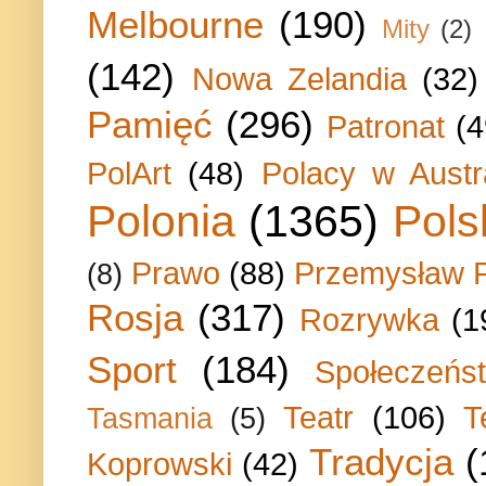
Melbourne
(190)
Mity
(2)
(142)
Nowa Zelandia
(32)
Pamięć
(296)
Patronat
(4
PolArt
(48)
Polacy w Austra
Polonia
(1365)
Pols
Prawo
(88)
Przemysław P
(8)
Rosja
(317)
Rozrywka
(1
Sport
(184)
Społeczeńs
Teatr
(106)
T
Tasmania
(5)
Tradycja
(
Koprowski
(42)