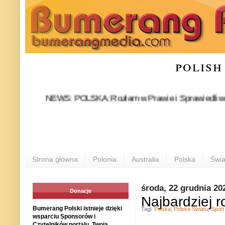
polish
NEWS: POLSKA: Rozłam w Prawie i Sprawiedliwości stał s
PO
Strona główna
Polonia
Australia
Polska
Świa
środa, 22 grudnia 20
Donacje
Najbardziej 
Bumerang Polski istnieje dzięki
Tagi:
Polska
,
Polska Światu
,
Sport
wsparciu Sponsorów i
Czytelników portalu. Twoja