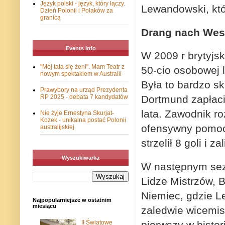
Język polski - język, który łączy.
Lewandowski, któ
Dzień Polonii i Polaków za
granicą
Drang nach Wes
Events Info
W 2009 r brytyjs
"Mój tata się żeni". Mam Teatr z
50-cio osobowej l
nowym spektaklem w Australii
Była to bardzo s
Prawybory na urząd Prezydenta
RP 2025 - debata 7 kandydatów
Dortmund zapłaci
lata. Zawodnik r
Nie żyje Ernestyna Skurjat-
Kozek - unikalna postać Polonii
ofensywny pomoc
australijskiej
strzelił 8 goli i za
Wyszukiwarka
W następnym sezo
Lidze Mistrzów, 
Niemiec, gdzie L
Najpopularniejsze w ostatnim
miesiącu
zaledwie wicemist
II Światowe
pierwszy w histor