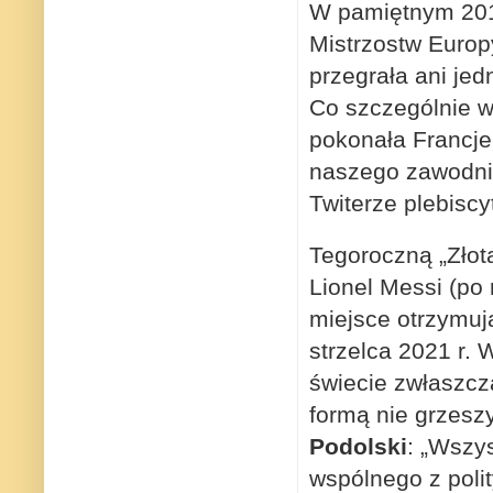
W pamiętnym 2016
Mistrzostw Europ
przegrała ani je
Co szczególnie w
pokonała Francje 
naszego zawodnik
Twiterze plebiscyt
Tegoroczną „Złot
Lionel Messi (po
miejsce otrzymuj
strzelca 2021 r.
świecie zwłaszcz
formą nie grzeszy
Podolski
: „Wszy
wspólnego z polit