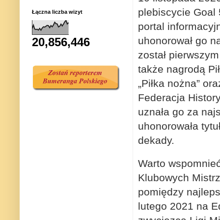
plebiscycie Goal
Łączna liczba wizyt
portal informacyj
uhonorował go n
20,856,446
został pierwszy
także nagrodą Pi
„Piłka nożna” or
Federacja Histor
uznała go za naj
uhonorowała tytuł
dekady.
Warto wspomnieć 
Klubowych Mistrz
pomiędzy najleps
lutego 2021 na Ed