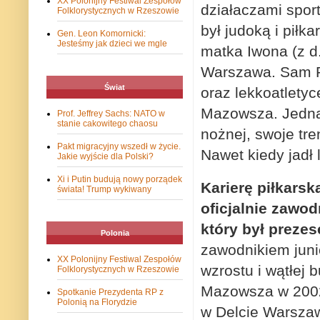
XX Polonijny Festiwal Zespołów
działaczami spor
Folklorystycznych w Rzeszowie
był judoką i pił
Gen. Leon Komornicki:
Jesteśmy jak dzieci we mgle
matka Iwona (z d
Warszawa. Sam Ro
Świat
oraz lekkoatlety
Mazowsza. Jednak
Prof. Jeffrey Sachs: NATO w
stanie cakowitego chaosu
nożnej, swoje tre
Pakt migracyjny wszedł w życie.
Nawet kiedy jadł l
Jakie wyjście dla Polski?
Xi i Putin budują nowy porządek
Karierę piłkarsk
świata! Trump wykiwany
oficjalnie zawod
który był prezes
Polonia
zawodnikiem juni
XX Polonijny Festiwal Zespołów
wzrostu i wątłej
Folklorystycznych w Rzeszowie
Mazowsza w 2002 
Spotkanie Prezydenta RP z
Polonią na Florydzie
w Delcie Warszaw