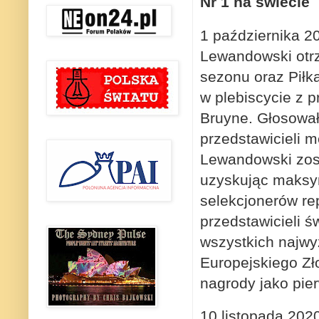
Nr 1 na świecie
1 października 2
Lewandowski otrz
sezonu oraz Piłk
w plebiscycie z 
Bruyne. Głosował
przedstawicieli m
Lewandowski zost
uzyskując maksym
selekcjonerów re
przedstawicieli 
wszystkich najwy
Europejskiego Zło
nagrody jako pier
10 listopada 202