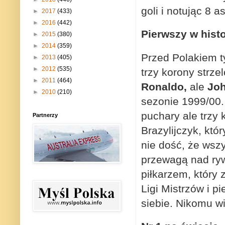
goli i notując 8 as
►
2017
(433)
►
2016
(442)
Pierwszy w histo
►
2015
(380)
►
2014
(359)
Przed Polakiem ty
►
2013
(405)
►
2012
(535)
trzy korony strze
►
2011
(464)
Ronaldo,
ale
Joh
►
2010
(210)
sezonie 1999/00.
puchary ale trzy 
Partnerzy
Brazylijczyk, któ
nie dość, że wsz
przewagą nad ry
piłkarzem, który
Ligi Mistrzów i p
siebie. Nikomu wi