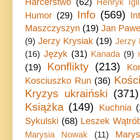
Harcerstwo
(62)
Henryk Igli
Info
(569)
Humor
(29)
In
Maszczyszyn
(19)
Jan Paweł
Jerzy Krysiak
(19)
(9)
Jerzy
Język
(31)
(16)
Kanada
(9)
Konflikty
(213)
(19)
Ko
Kości
Kosciuszko Run
(36)
Kryzys ukraiński
(371)
Książka
(149)
Kuchnia
Sykulski
(68)
Leszek Wątrób
Marys
Marysia Nowak
(11)