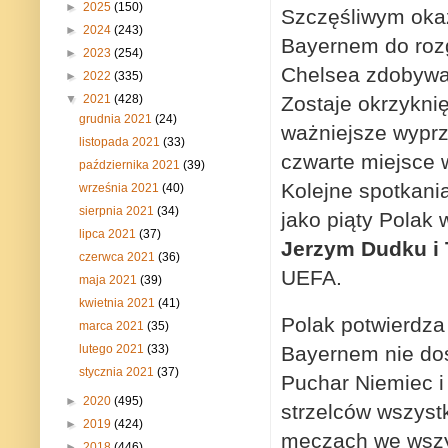
►
2025
(150)
Szczęśliwym okaz
►
2024
(243)
Bayernem do roz
►
2023
(254)
Chelsea zdobywa 
►
2022
(335)
▼
2021
(428)
Zostaje okrzykni
grudnia 2021
(24)
ważniejsze wyp
listopada 2021
(33)
czwarte miejsce w
października 2021
(39)
Kolejne spotkani
września 2021
(40)
sierpnia 2021
(34)
jako piąty Polak w
lipca 2021
(37)
Jerzym Dudku i
czerwca 2021
(36)
UEFA.
maja 2021
(39)
kwietnia 2021
(41)
Polak potwierdza
marca 2021
(35)
Bayernem nie doś
lutego 2021
(33)
stycznia 2021
(37)
Puchar Niemiec i
►
2020
(495)
strzelców wszyst
►
2019
(424)
meczach we wszy
►
2018
(446)