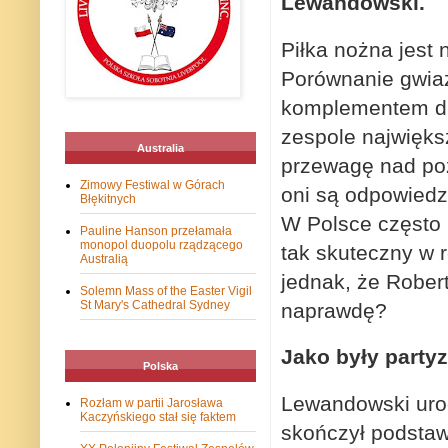
Lewandowski.
Piłka nożna jest 
Porównanie gwiaz
komplementem dla
zespole najwięks
Australia
przewagę nad poz
Zimowy Festiwal w Górach
oni są odpowiedzi
Błękitnych
W Polsce często 
Pauline Hanson przełamała
monopol duopolu rządzącego
tak skuteczny w r
Australią
jednak, że Robert
Solemn Mass of the Easter Vigil
St Mary's Cathedral Sydney
naprawdę?
Jako były party
Polska
Lewandowski urod
Rozłam w partii Jarosława
Kaczyńskiego stał się faktem
skończył podstaw