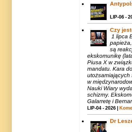
Antypols
LIP-06 - 2
Czy jes
1 lipca 
papieża,
są reakc
ekskomunikę (lat
Piusa X w związk
mandatu. Kara do
utożsamiających 
w międzynarodow
Nauki Wiary wyda
schizmy. Ekskomu
Galarretę i Bernar
LIP-04 - 2026 |
Komen
Dr Lesze