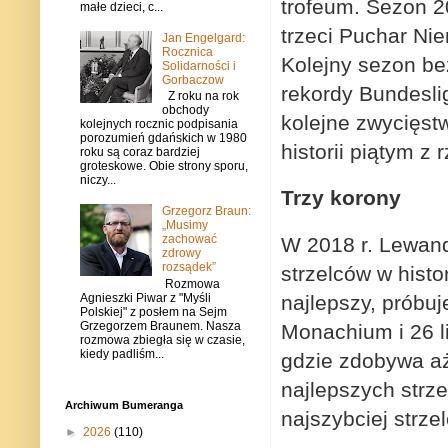
trofeum. Sezon 2
małe dzieci, c...
trzeci Puchar Nie
Jan Engelgard:
Rocznica
Kolejny sezon be
Solidarności i
Gorbaczow
rekordy Bundesli
Z roku na rok
obchody
kolejne zwycięst
kolejnych rocznic podpisania
porozumień gdańskich w 1980
historii piątym z
roku są coraz bardziej
groteskowe. Obie strony sporu,
niczy...
Trzy korony
Grzegorz Braun:
„Musimy
zachować
W 2018 r. Lewand
zdrowy
rozsądek”
strzelców w histo
Rozmowa
najlepszy, próbu
Agnieszki Piwar z "Myśli
Polskiej" z posłem na Sejm
Grzegorzem Braunem. Nasza
Monachium i 26 l
rozmowa zbiegła się w czasie,
kiedy padliśm...
gdzie zdobywa aż
najlepszych strz
Archiwum Bumeranga
najszybciej strze
►
2026
(110)