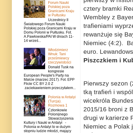
Forum Nauki
Polskiej poza
cztery bramki Re
Granicami Kraju
w Pułtusku
Wembley z Bayer
Uczestnicy II
Światowego Forum Nauki
trafieniami wypr
Polskiej poza Granicami Kraju w
Domu Polonii w Pułtusku. Fot.
rewanżuje się B
A.Pawłowska/PAI W dniach 11-
14 wrześ...
Niemiec (4:2). B
Włodzimierz
euro. Lewandowski
Wnuk: Tani
prześmiewcy
Piszczkiem i K
rzeczywistości
Donald Tusk na
kongresie
European People's Party na
Malcie (marzec 2017). Fot. EPP
Pierwszy sezon 
Flickr CC BY 2.0 Z
zaciekawieniem przeczytałem...
tką trafień i ws
Polonia w Antalyi
wicekróla Bundes
(Turcja).
Rozmowa 1
2015/16 broni z 
Członkowie
Polonijnego
drugi w karierz
Stowarzyszenia
Kultury i Nauki w Antalyi -
Niemiec a Polak j
Polonia w Antalyi to w dużym
stopniu ludzie młodzi, mający