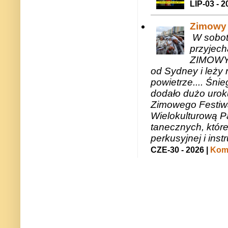
LIP-03 - 2
Zimowy 
W sobotę
przyjech
ZIMOWY 
od Sydney i leży 
powietrze.... Śni
dodało dużo uroku
Zimowego Festiwal
Wielokulturową P
tanecznych, któr
perkusyjnej i in
CZE-30 - 2026 |
Kome