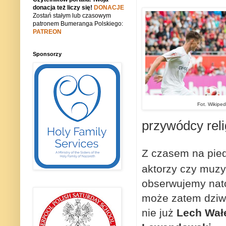
donacja też liczy się!
DONACJE
Zostań stałym lub czasowym
patronem Bumeranga Polskiego:
PATREON
Sponsorzy
Fot. Wikipe
przywódcy relig
Z czasem na pied
aktorzy czy muzy
obserwujemy nato
może zatem dziwi
nie już
Lech Wałę