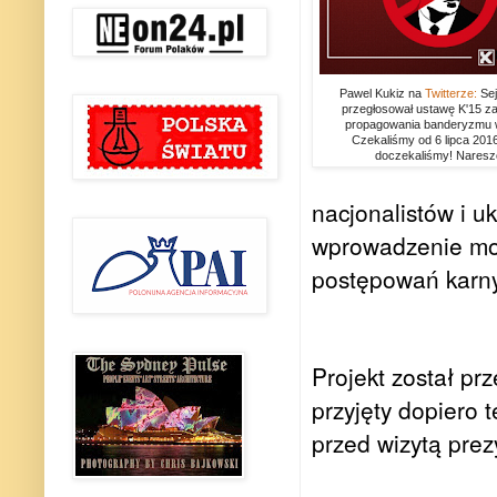
Pawel Kukiz na
Twitterze:
Sej
przegłosował ustawę K'15 z
propagowania banderyzmu 
Czekaliśmy od 6 lipca 2016
doczekaliśmy! Nareszc
nacjonalistów i u
wprowadzenie moż
postępowań karn
Projekt został pr
przyjęty dopiero 
przed wizytą prez