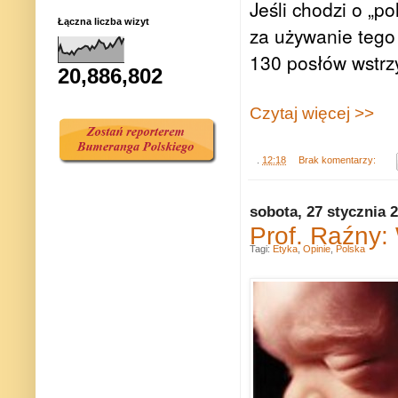
Jeśli chodzi o „p
Łączna liczba wizyt
za używanie tego
130 posłów wstrzy
20,886,802
Czytaj więcej >>
.
12:18
Brak komentarzy:
sobota, 27 stycznia 
Prof. Raźny: 
Tagi:
Etyka
,
Opinie
,
Polska