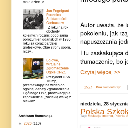
małe dzieci, c...
Jan Engelgard:
Rocznica
Solidarności i
Autor uważa, że
Gorbaczow
Z roku na rok
pokoleniu, jak r
obchody
kolejnych rocznic podpisania
napuszczania jed
porozumień gdańskich w 1980
roku są coraz bardziej
groteskowe. Obie strony sporu,
I tu zaskakująca 
niczy...
tłumaczenie, bo j
Bojowe,
wirtualne
Zgromadzenie
Czytaj więcej >>
Ogóle ONZtu
Prezydent USA
Trump,
przemawiając na wideo do
.
15:27
Brak komentarzy:
ogólnej debaty Zgromadzenia
Ogólnego ONZ, prowokacyjnie
zapowiedział „zaciekłą walkę z
niewidz...
niedziela, 28 styczni
Polska Szkoł
Tagi:
Edukacja
,
Internet
,
Polonia
,
S
Archiwum Bumeranga
►
2026
(110)