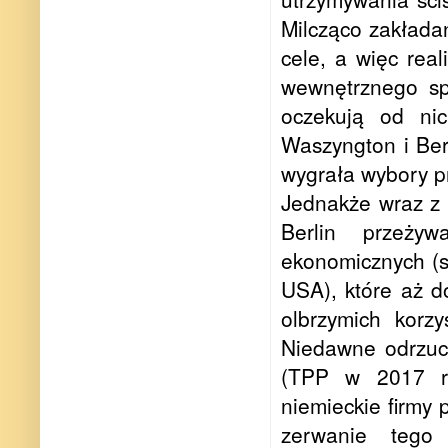
Milcząco zakłada
cele, a więc rea
wewnętrznego sp
oczekują od nic
Waszyngton i Berl
wygrała wybory pr
Jednakże wraz z
Berlin przeżyw
ekonomicznych (s
USA), które aż d
olbrzymich korz
Niedawne odrzuc
(TPP w 2017 r.
niemieckie firmy
zerwanie tego