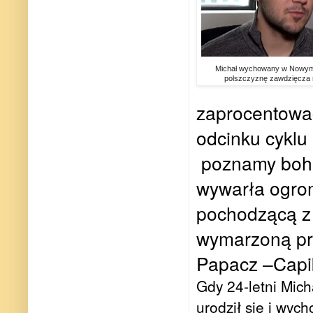
Michał wychowany w Nowym J
polszczyznę zawdzięcza 
zaprocentowa
odcinku cykl
poznamy boha
wywarła ogro
pochodzącą z
wymarzoną pr
Papacz –Capik
Gdy 24-letni Mich
urodził się i wy