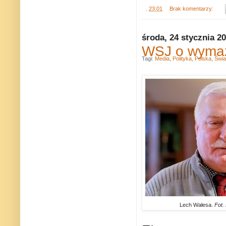
.
23:01
Brak komentarzy:
środa, 24 stycznia 2
WSJ o wymazy
Tagi:
Media
,
Polityka
,
Polska
,
Świa
Lech Wałesa.
Fot.