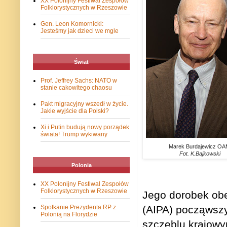
XX Polonijny Festiwal Zespołów
Folklorystycznych w Rzeszowie
Gen. Leon Komornicki:
Jesteśmy jak dzieci we mgle
Świat
Prof. Jeffrey Sachs: NATO w
stanie cakowitego chaosu
Pakt migracyjny wszedł w życie.
Jakie wyjście dla Polski?
Xi i Putin budują nowy porządek
świata! Trump wykiwany
Marek Burdajewicz OA
Fot. K.Bajkowski
Polonia
XX Polonijny Festiwal Zespołów
Folklorystycznych w Rzeszowie
Jego dorobek ob
(AIPA) począwszy 
Spotkanie Prezydenta RP z
Polonią na Florydzie
szczeblu krajow