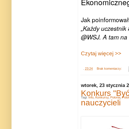
Ekonomiczneg
Jak poinformował
„Każdy uczestnik
@WSJ. A tam na o
Czytaj więcej >>
.
23:24
Brak komentarzy:
wtorek, 23 stycznia 
Konkurs "Być
Tagi:
Info
,
Konkursy
,
Polonia
,
Pols
nauczycieli