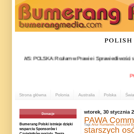
polish
NEWS: POLSKA: Rozłam w Prawie i Sprawiedliwości stał się fakt
POLONIA
Strona główna
Polonia
Australia
Polska
Świa
wtorek, 30 stycznia 
Donacje
PAWA Commun
Bumerang Polski istnieje dzięki
Tagi:
Artur Rumianek
,
Krzysztof B
starszych os
wsparciu Sponsorów i
Czytelników portalu. Twoja