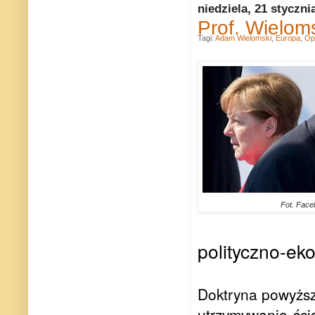
niedziela, 21 styczni
Prof. Wieloms
Tagi:
Adam Wielomski
,
Europa
,
Op
Fot. Fac
polityczno-ek
Doktryna powyższ
utrzymywania ści