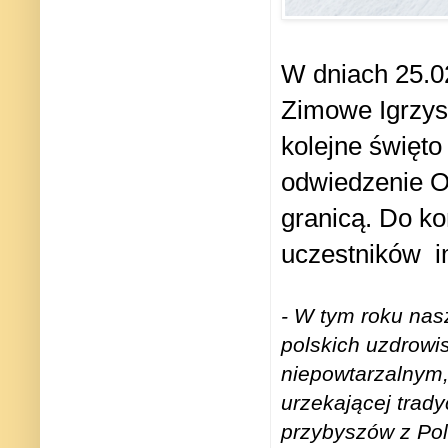
W dniach 25.02
Zimowe Igrzysk
kolejne święt
odwiedzenie O
granicą. D
o ko
uczestników
i
- W tym roku nas
polskich uzdrowi
niepowtarzalnym, 
urzekającej trady
przybyszów z Pols