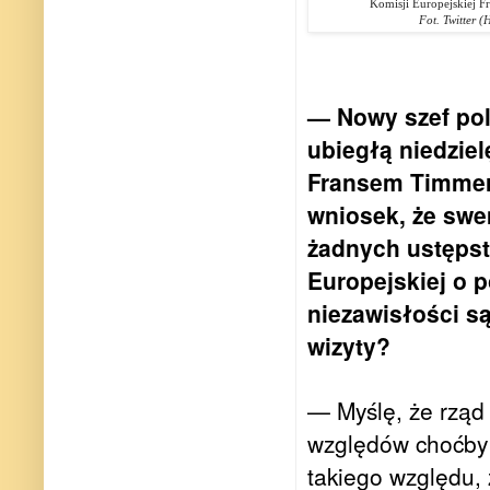
Komisji
Europejskiej 
Fot. Twitter 
— Nowy szef pol
ubiegłą niedzie
Fransem Timme
wniosek, że sw
żadnych ustępst
Europejskiej o 
niezawisłości są
wizyty?
— Myślę, że rząd 
względów choćby 
takiego względu, 