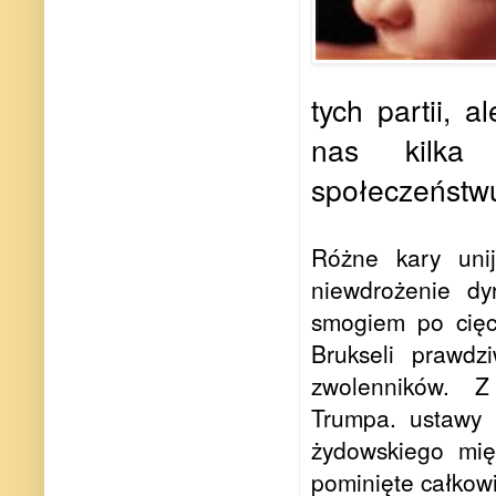
tych partii, 
nas kilka 
społeczeństwu
Różne kary unij
niewdrożenie dy
smogiem po cięc
Brukseli prawdz
zwolenników. Z 
Trumpa. ustawy
żydowskiego mi
pominięte całkowi