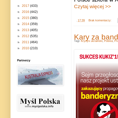
Czytaj więcej >>
►
2017
(433)
►
2016
(442)
►
2015
(380)
.
17:39
Brak komentarzy:
►
2014
(359)
►
2013
(405)
Kary za band
►
2012
(535)
Tagi:
Kryzys ukraiński
,
Polska
,
Pr
►
2011
(464)
►
2010
(210)
Partnerzy