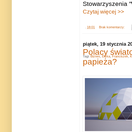
Stowarzyszenia "
Czytaj więcej >>
.
18:01
Brak komentarzy:
piątek, 19 stycznia 2
Polacy świat
Tagi:
Biznes
,
Etyka
,
Franciszek
,
K
papieża?