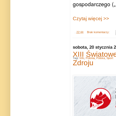
gospodarczego („A
Czytaj więcej >>
.
22:44
Brak komentarzy:
sobota, 20 stycznia 
XIII Światow
Tagi:
Info
,
Polonia
,
Polska
,
Sport
Zdroju