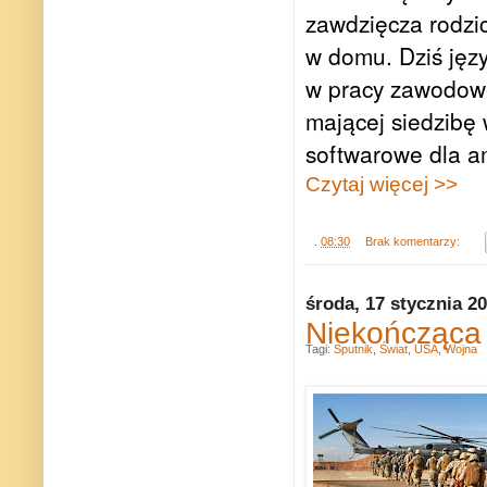
zawdzięcza rodzic
w domu. Dziś języ
w pracy zawodowej
mającej siedzibę 
softwarowe dla a
Czytaj więcej >>
.
08:30
Brak komentarzy:
środa, 17 stycznia 2
Niekończąca 
Tagi:
Sputnik
,
Świat
,
USA
,
Wojna