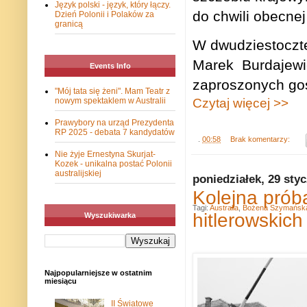
Język polski - język, który łączy.
do chwili obecnej 
Dzień Polonii i Polaków za
granicą
W dwudziestoczter
Marek
Burdajewi
Events Info
zaproszonych goś
"Mój tata się żeni". Mam Teatr z
nowym spektaklem w Australii
Czytaj więcej >>
Prawybory na urząd Prezydenta
RP 2025 - debata 7 kandydatów
.
00:58
Brak komentarzy:
Nie żyje Ernestyna Skurjat-
Kozek - unikalna postać Polonii
australijskiej
poniedziałek, 29 sty
Kolejna prób
Tagi:
Australia
,
Bożena Szymańsk
hitlerowskic
Wyszukiwarka
Najpopularniejsze w ostatnim
miesiącu
II Światowe