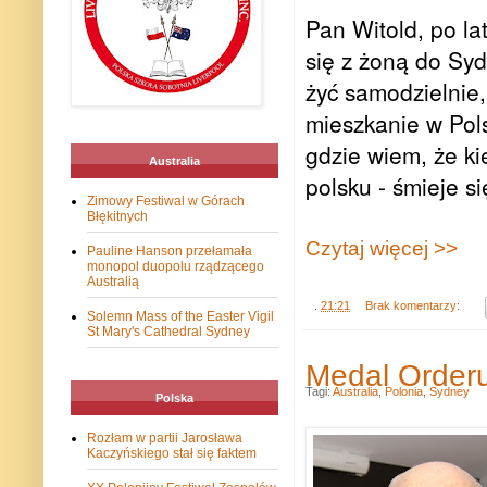
Pan Witold, po l
się z żoną do Syd
żyć samodzielnie,
mieszkanie w Pol
gdzie wiem, że k
Australia
polsku - śmieje s
Zimowy Festiwal w Górach
Błękitnych
Czytaj więcej >>
Pauline Hanson przełamała
monopol duopolu rządzącego
Australią
.
21:21
Brak komentarzy:
Solemn Mass of the Easter Vigil
St Mary's Cathedral Sydney
Medal Orderu
Tagi:
Australia
,
Polonia
,
Sydney
Polska
Rozłam w partii Jarosława
Kaczyńskiego stał się faktem