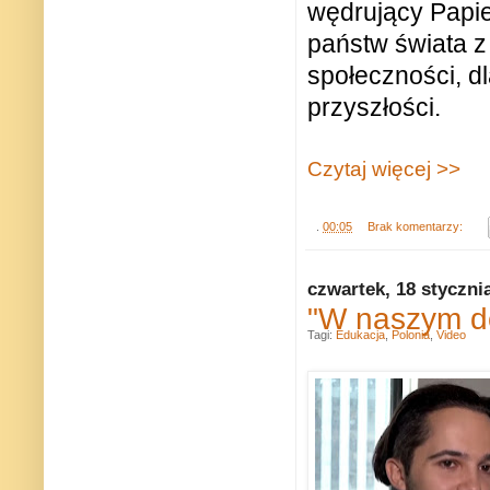
wędrujący Papie
państw świata z
społeczności, d
przyszłości.
Czytaj więcej >>
.
00:05
Brak komentarzy:
czwartek, 18 styczni
"W naszym d
Tagi:
Edukacja
,
Polonia
,
Video