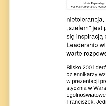
Model Papieskiego 
Fot. materiały prasowe Master
nietolerancja
„szefem” jest
się inspiracj
Leadership wit
warte rozpows
Blisko 200 lider
dziennikarzy wzi
w prezentacji p
stycznia w Wars
ogólnoświatoweg
Franciszek. Je