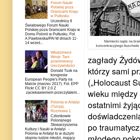
Forum Nauki
Polskiej poza
Granicami Kraju
w Pułtusku
Uczestnicy II
Światowego Forum Nauki
Polskiej poza Granicami Kraju w
Domu Polonii w Pułtusku. Fot.
A.Pawłowska/PAI W dniach 11-
Niemiecki napis na bra
14 wrześ...
koncentracyjnego Auschwitz
Włodzimierz
zagłady Żydów
Wnuk: Tani
prześmiewcy
rzeczywistości
którzy sami p
Donald Tusk na
kongresie
(„Holocaust S
European People's Party na
Malcie (marzec 2017). Fot. EPP
Flickr CC BY 2.0 Z
wieku między 
zaciekawieniem przeczytałem...
ostatnimi żyją
Polonia w Antalyi
(Turcja).
Rozmowa 1
doświadczenia
Członkowie
Polonijnego
po traumatycz
Stowarzyszenia
Kultury i Nauki w Antalyi -
Polonia w Antalyi to w dużym
młodego poko
stopniu ludzie młodzi, mający