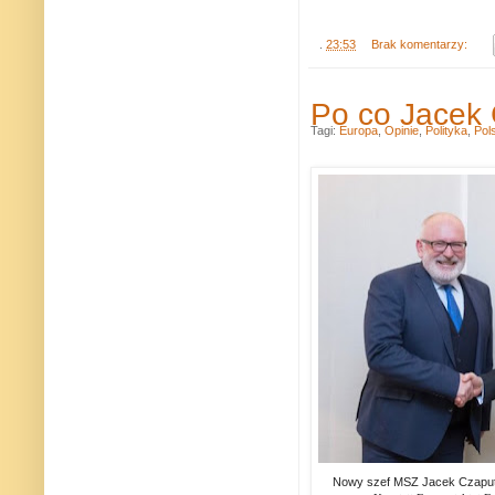
.
23:53
Brak komentarzy:
Po co Jacek 
Tagi:
Europa
,
Opinie
,
Polityka
,
Pol
Nowy szef MSZ Jacek Czaput