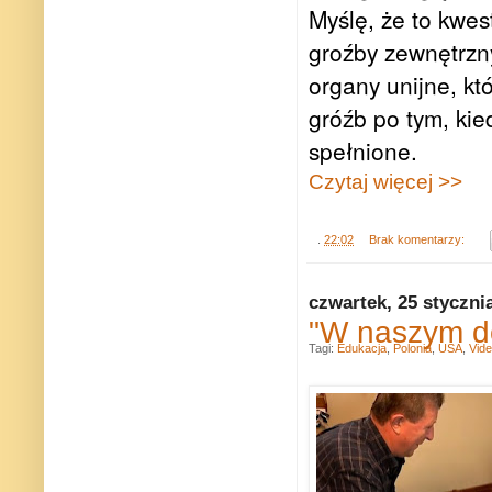
Myślę, że to kwes
groźby zewnętrzny
organy unijne, kt
gróźb po tym, kie
spełnione.
Czytaj więcej >>
.
22:02
Brak komentarzy:
czwartek, 25 styczni
"W naszym d
Tagi:
Edukacja
,
Polonia
,
USA
,
Vid