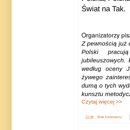
Świat na Tak.
Organizatorzy pis
Z pewnością już 
Polski pracuj
jubileuszowych. 
według oceny J
żywego zaintere
dumą o tych wyd
kunsztu metodyc
Czytaj więcej >>
.
21:38
Brak komentarzy: