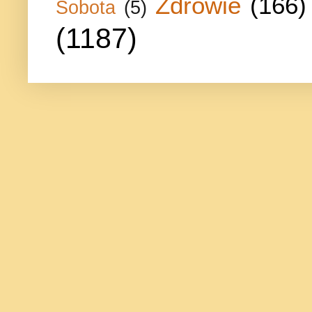
Zdrowie
(166)
Sobota
(5)
(1187)