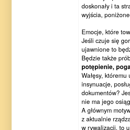
doskonały i ta st
wyjścia, poniżone
Emocje, które to
Jeśli czuje się go
ujawnione to będz
Będzie także prób
potępienie, poga
Wałęsy, któremu u
insynuacje, posłu
dokumentów? Jest
nie ma jego osiąg
A głównym motywem
z aktualnie rządz
w rywalizacji, to