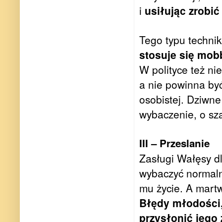
i
usiłując zrobić
Tego typu techni
stosuje się mobb
W polityce też n
a nie powinna by
osobistej. Dziwne 
wybaczenie, o sz
III – Przeslanie
Zasługi Wałęsy d
wybaczyć normaln
mu życie. A martw
Błędy młodości,
przysłonić jego 