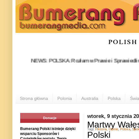
polish
NEWS: POLSKA: Rozłam w Prawie i Sprawiedliwości stał
P
Strona główna
Polonia
Australia
Polska
Świa
wtorek, 9 stycznia 2
Donacje
Martwy Wałęs
Bumerang Polski istnieje dzięki
Tagi:
Historia
,
Opinie
,
Polska
,
Spo
Polski
wsparciu Sponsorów i
Czytelników portalu. Twoja