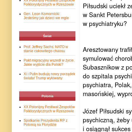
XX Polonijny Festiwal Zespołów
Piłsudski uciekł 
Folklorystycznych w Rzeszowie
w Sankt Petersbur
Gen. Leon Komornicki:
Jesteśmy jak dzieci we mgle
w psychiatryku?
Świat
Prof. Jeffrey Sachs: NATO w
Aresztowany trafi
stanie cakowitego chaosu
symulować chorobę
Pakt migracyjny wszedł w życie.
Jakie wyjście dla Polski?
Subasznikow z po
do szpitala psych
Xi i Putin budują nowy porządek
świata! Trump wykiwany
psychiatra, Polak
masońskiej, wypro
Polonia
XX Polonijny Festiwal Zespołów
Józef Piłsudski 
Folklorystycznych w Rzeszowie
psychiczną, żeby 
Spotkanie Prezydenta RP z
Polonią na Florydzie
i osiągnął sukces