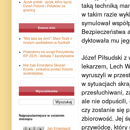
Język polski - język, który łączy.
taką techniką ma
Dzień Polonii i Polaków za
granicą
w takim razie wy
symulował współp
Events Info
Bezpieczeństwa ab
dyktowała mu je
"Mój tata się żeni". Mam Teatr z
nowym spektaklem w Australii
Prawybory na urząd Prezydenta
Józef Piłsudski z
RP 2025 - debata 7 kandydatów
lekarzem, Lech W
Nie żyje Ernestyna Skurjat-
Kozek - unikalna postać Polonii
wyruszyli w przest
australijskiej
w sytuacjach skra
przesłuchiwani, 
Wyszukiwarka
ale nie odpuścili
czy zostanie się 
Najpopularniejsze w ostatnim
zbiorowość. Jej ś
miesiącu
przywódcę, który 
Jan Engelgard: