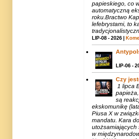
papieskiego, co w
automatyczną eks
roku.Bractwo Ka
lefebrystami, to
tradycjonalistycz
LIP-08 - 2026 |
Komen
Antypols
LIP-06 - 2
Czy jes
1 lipca 
papieża,
są reakc
ekskomunikę (lat
Piusa X w związk
mandatu. Kara do
utożsamiających 
w międzynarodow