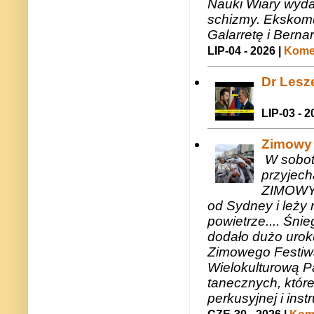
Nauki Wiary wyda
schizmy. Ekskomu
Galarretę i Bernar
LIP-04 - 2026 |
Komen
Dr Lesze
LIP-03 - 2
Zimowy 
W sobotę
przyjech
ZIMOWY 
od Sydney i leży 
powietrze.... Śni
dodało dużo uroku
Zimowego Festiwal
Wielokulturową P
tanecznych, któr
perkusyjnej i in