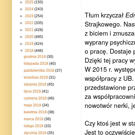
►
2025
(150)
►
2024
(243)
Tłum krzyczał
Ed
►
2023
(254)
Strajkowego. Nast
►
2022
(335)
►
2021
(428)
z biciem i zmusza
►
2020
(495)
wyprany psychiczn
►
2019
(424)
o pracę. Dostaje 
▼
2018
(446)
grudnia 2018
(30)
Dzięki tej pracy 
listopada 2018
(40)
W 2015 r. występ
października 2018
(37)
współpracy z UB. 
września 2018
(31)
sierpnia 2018
(45)
przedstawione p
lipca 2018
(41)
za współpracowni
czerwca 2018
(46)
nowotwór nerki, j
maja 2018
(34)
kwietnia 2018
(38)
marca 2018
(36)
Czy ktoś jest w 
lutego 2018
(33)
Jest to oczywiści
stycznia 2018
(35)