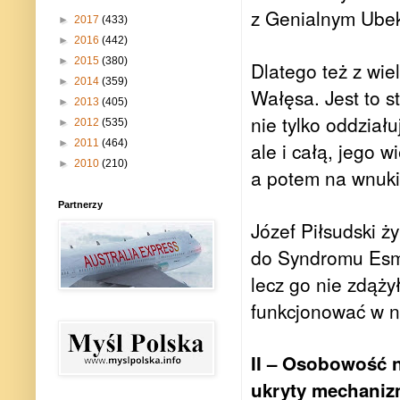
z Genialnym Ubek
►
2017
(433)
►
2016
(442)
►
2015
(380)
Dlatego też z wi
►
2014
(359)
Wałęsa. Jest to s
►
2013
(405)
nie tylko oddział
►
2012
(535)
►
2011
(464)
ale i całą, jego w
►
2010
(210)
a potem na wnuki 
Partnerzy
Józef Piłsudski ż
do Syndromu Esme
lecz go nie zdąży
funkcjonować w n
II – Osobowość n
ukryty mechaniz