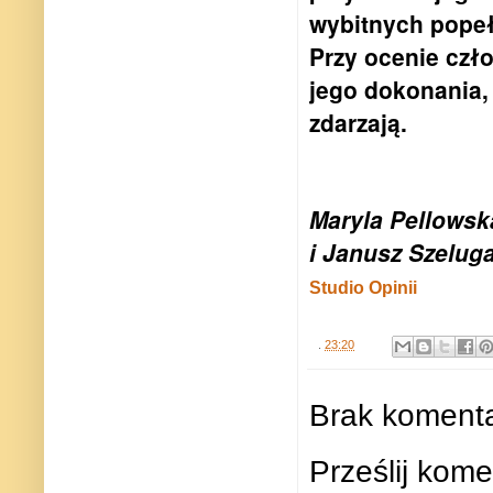
wybitnych popełn
Przy ocenie czło
jego dokonania, 
zdarzają.
Maryla Pellowsk
i Janusz Szeluga
Studio Opinii
.
23:20
Brak komenta
Prześlij kome