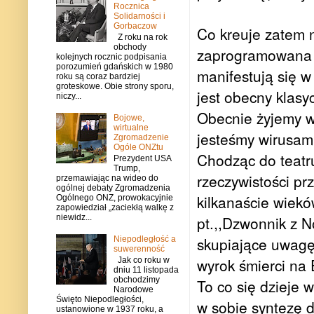
Rocznica
Solidarności i
Gorbaczow
Co kreuje zatem 
Z roku na rok
obchody
zaprogramowana p
kolejnych rocznic podpisania
porozumień gdańskich w 1980
manifestują się w
roku są coraz bardziej
groteskowe. Obie strony sporu,
jest obecny klas
niczy...
Obecnie żyjemy wł
Bojowe,
wirtualne
jesteśmy wirusami
Zgromadzenie
Ogóle ONZtu
Chodząc do teatr
Prezydent USA
Trump,
rzeczywistości pr
przemawiając na wideo do
ogólnej debaty Zgromadzenia
kilkanaście wiek
Ogólnego ONZ, prowokacyjnie
zapowiedział „zaciekłą walkę z
niewidz...
pt.,,Dzwonnik z 
skupiające uwagę 
Niepodległość a
suwerenność
wyrok śmierci na
Jak co roku w
dniu 11 listopada
obchodzimy
To co się dzieje 
Narodowe
Święto Niepodległości,
w sobie syntezę 
ustanowione w 1937 roku, a