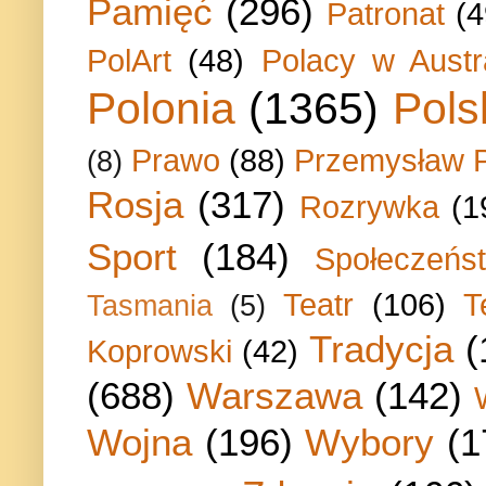
Pamięć
(296)
Patronat
(4
PolArt
(48)
Polacy w Austra
Polonia
(1365)
Pols
Prawo
(88)
Przemysław P
(8)
Rosja
(317)
Rozrywka
(1
Sport
(184)
Społeczeńs
Teatr
(106)
T
Tasmania
(5)
Tradycja
(
Koprowski
(42)
(688)
Warszawa
(142)
Wojna
(196)
Wybory
(1