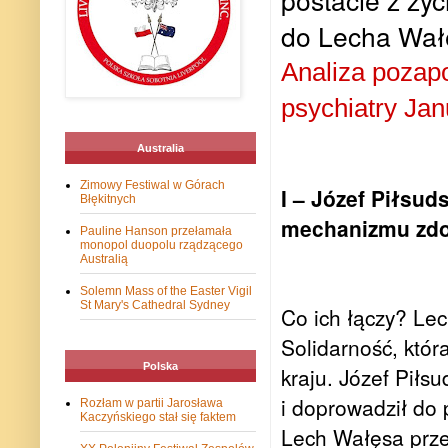
do Lecha Wałęs
Analiza pozapo
psychiatry Jan
Australia
Zimowy Festiwal w Górach
I – Józef Piłsud
Błękitnych
mechanizmu zdo
Pauline Hanson przełamała
monopol duopolu rządzącego
Australią
Solemn Mass of the Easter Vigil
St Mary's Cathedral Sydney
Co ich łączy? Le
Solidarność, któr
Polska
kraju. Józef Piłsu
i doprowadził do
Rozłam w partii Jarosława
Kaczyńskiego stał się faktem
Lech Wałęsa prze