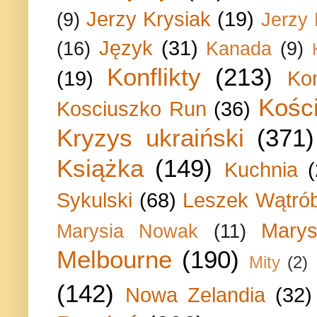
Jerzy Krysiak
(19)
(9)
Jerzy
Język
(31)
(16)
Kanada
(9)
Konflikty
(213)
(19)
Ko
Kości
Kosciuszko Run
(36)
Kryzys ukraiński
(371)
Książka
(149)
Kuchnia
Sykulski
(68)
Leszek Wątrób
Marys
Marysia Nowak
(11)
Melbourne
(190)
Mity
(2)
(142)
Nowa Zelandia
(32)