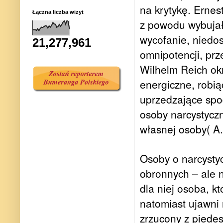
na krytykę. Ernes
Łączna liczba wizyt
z powodu wybujał
wycofanie, niedo
21,277,961
omnipotencji, prz
Wilhelm Reich okr
energiczne, robi
uprzedzające spod
osoby narcystyczn
własnej osoby( A.
Osoby o narcysty
obronnych – ale n
dla niej osoba, kt
natomiast ujawni
zrzucony z piedes