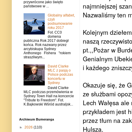
przywrócone jako święto
najmniejszej szans
państwowe w ...
Nazwaliśmy ten 
Globalny alfabet,
czyli
podsumowanie
roku 2017
Kolejnym dziełem
Fot. CC0
domena
naszą rzeczywisto
publiczna Rok 2017 dobiegł
końca. Rok nazwany przez
pt.,,Pożar w Burd
arcybiskupa Sydney
Anthonego Fishera "rokiem
Genialnym Ubekiem
straszliwym...
i każdego zniszcz
David Clarke
MLC z pasją o
Polsce podczas
koncertu w
Okazuje się, że G
Sydney
David Clarke
ze służbami opoz
MLC podczas przemówienia w
Sydney Town Hall na koncercie
"Tribute to Freedom". Fot.
Lech Wałęsa ale 
K.Bajkowski Wśród australjsk...
przykładem jest 
przez tłum na za
Archiwum Bumeranga
Hulsza.
►
2026
(110)