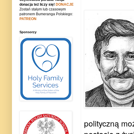
donacja też liczy się!
DONACJE
Zostań stałym lub czasowym
patronem Bumeranga Polskiego:
PATREON
Sponsorzy
polityczną moż
postacie z ży