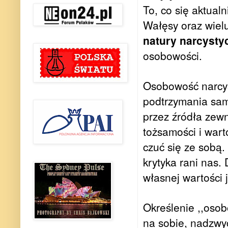
To, co się aktualn
Wałęsy oraz wiel
natury narcysty
osobowości.
Osobowość narcys
podtrzymania sam
przez źródła zewn
tożsamości i wart
czuć się ze sobą
krytyka rani nas.
własnej wartości 
Określenie ,,oso
na sobie, nadzwy