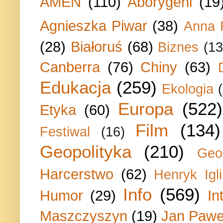
AMEN
(110)
Aborygeni
(19
Agnieszka Piwar
(38)
Anna 
(28)
Białoruś
(68)
Biznes
(13
Canberra
(76)
Chiny
(63)
Edukacja
(259)
Ekologia
Europa
(522)
Etyka
(60)
Film
(134)
Festiwal
(16)
Geopolityka
(210)
Geo
Harcerstwo
(62)
Henryk Igli
Info
(569)
Humor
(29)
In
Maszczyszyn
(19)
Jan Paweł