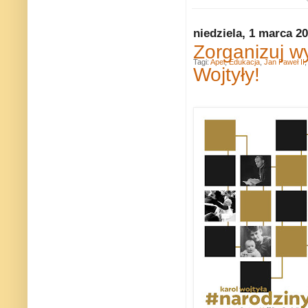
niedziela, 1 marca 2
Zorganizuj w
Tagi:
Apel
,
Edukacja
,
Jan Paweł II
Wojtyły!