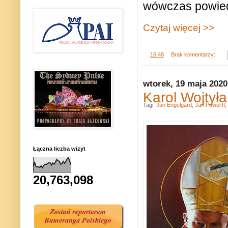
wówczas powiedz
Czytaj więcej >>
.
16:48
Brak komentarzy:
wtorek, 19 maja 2020
Karol Wojtył
Tagi:
Jan Engelgard
,
Jan Paweł II
,
Łączna liczba wizyt
20,763,098