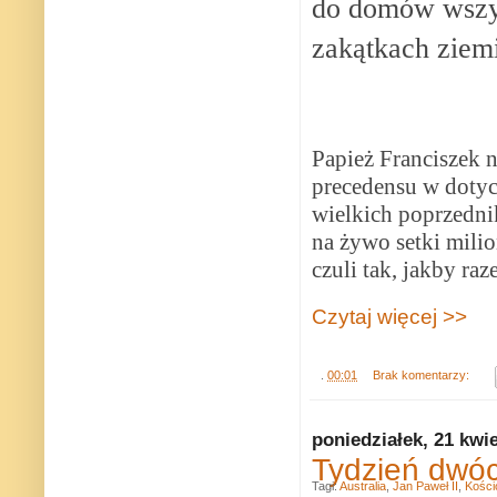
do domów wszys
zakątkach ziemi
Papież Franciszek 
precedensu w dotyc
wielkich poprzednik
na żywo setki milio
czuli tak, jakby raz
Czytaj więcej >>
.
00:01
Brak komentarzy:
poniedziałek, 21 kwi
Tydzień dwóc
Tagi:
Australia
,
Jan Paweł II
,
Kości