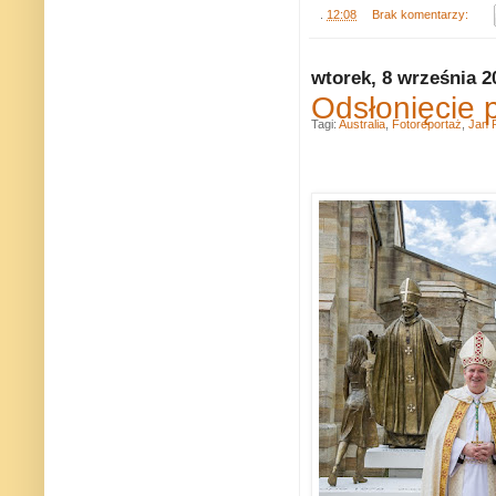
.
12:08
Brak komentarzy:
wtorek, 8 września 2
Odsłonięcie 
Tagi:
Australia
,
Fotoreportaż
,
Jan P