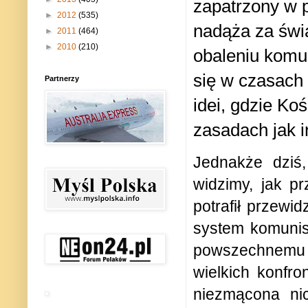
zapatrzony w p
►
2012
(535)
nadąża za świ
►
2011
(464)
►
2010
(210)
obaleniu komu
się w czasach 
Partnerzy
idei, gdzie Ko
zasadach jak i
Jednakże dziś,
widzimy, jak pr
potrafił przewi
system komunist
powszechnemu o
wielkich konfro
niezmącona nic