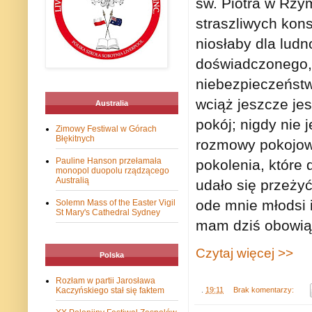
św. Piotra w Rzym
straszliwych kon
niosłaby dla ludn
doświadczonego,
niebezpieczeństw
wciąż jeszcze jes
Australia
pokój; nigdy nie 
Zimowy Festiwal w Górach
Błękitnych
rozmowy pokojowe
Pauline Hanson przełamała
pokolenia, które
monopol duopolu rządzącego
Australią
udało się przeży
ode mnie młodsi i
Solemn Mass of the Easter Vigil
St Mary's Cathedral Sydney
mam dziś obowiąz
Czytaj więcej >>
Polska
Rozłam w partii Jarosława
.
19:11
Brak komentarzy:
Kaczyńskiego stał się faktem