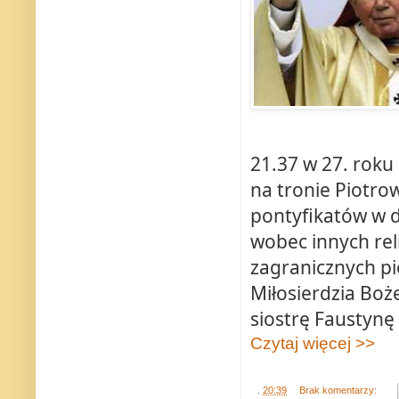
21.37 w 27. roku
na tronie Piotro
pontyfikatów w d
wobec innych rel
zagranicznych pi
Miłosierdzia Boż
siostrę Faustynę
Czytaj więcej >>
.
20:39
Brak komentarzy: