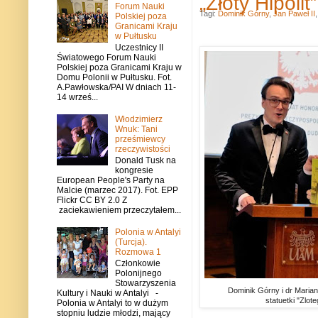
„Złoty Hipoli
Forum Nauki
Tagi:
Dominik Górny
,
Jan Paweł II
Polskiej poza
Granicami Kraju
w Pułtusku
Uczestnicy II
Światowego Forum Nauki
Polskiej poza Granicami Kraju w
Domu Polonii w Pułtusku. Fot.
A.Pawłowska/PAI W dniach 11-
14 wrześ...
Włodzimierz
Wnuk: Tani
prześmiewcy
rzeczywistości
Donald Tusk na
kongresie
European People's Party na
Malcie (marzec 2017). Fot. EPP
Flickr CC BY 2.0 Z
zaciekawieniem przeczytałem...
Polonia w Antalyi
(Turcja).
Rozmowa 1
Członkowie
Polonijnego
Stowarzyszenia
Dominik Górny i dr Maria
Kultury i Nauki w Antalyi -
statuetki "Zlote
Polonia w Antalyi to w dużym
stopniu ludzie młodzi, mający