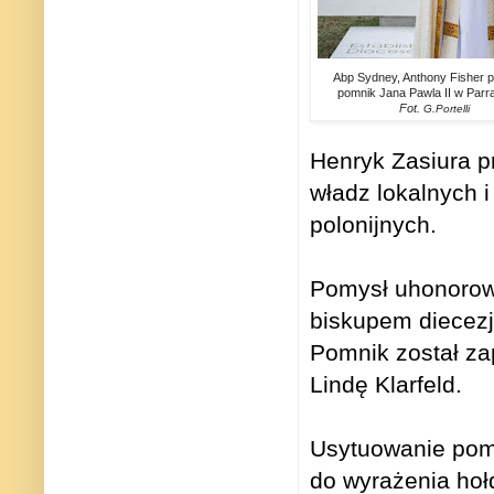
Abp Sydney, Anthony Fisher p
pomnik Jana Pawla II w Parr
Fot.
G.Portelli
Henryk Zasiura p
władz lokalnych 
polonijnych.
Pomysł uhonorowa
biskupem diecezj
Pomnik został za
Lindę Klarfeld.
Usytuowanie pomn
do wyrażenia hołd