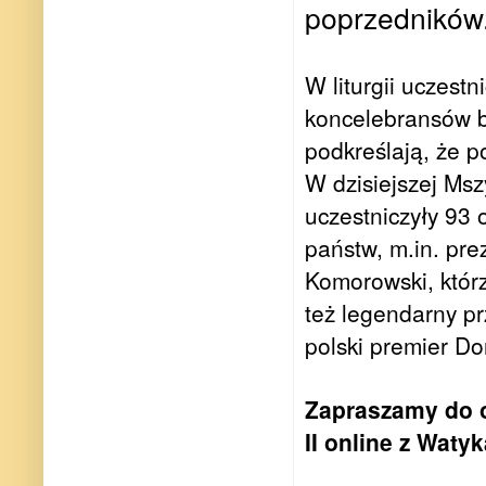
poprzedników
W liturgii uczest
koncelebransów b
podkreślają, że p
W dzisiejszej Msz
uczestniczyły 93 
państw, m.in. pre
Komorowski, któr
też legendarny pr
polski premier Do
Zapraszamy do og
II online z Wat