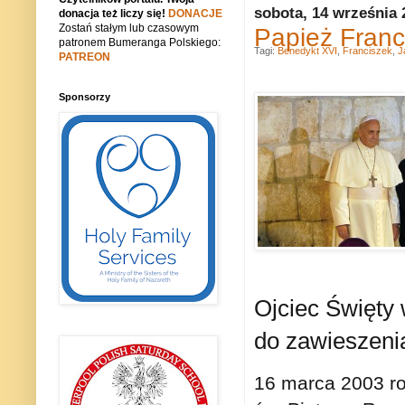
sobota, 14 września 
donacja też liczy się!
DONACJE
Zostań stałym lub czasowym
Papież Franci
patronem Bumeranga Polskiego:
Tagi:
Benedykt XVI
,
Franciszek
,
J
PATREON
Sponsorzy
Ojciec Święty
do zawieszeni
16 marca 2003 ro