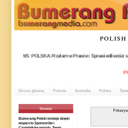
polish
EWS: POLSKA: Rozłam w Prawie i Sprawiedliwości stał się fakt
POLONIA
Strona główna
Polonia
Australia
Polska
Świa
Donacje
Pokazyw
Bumerang Polski istnieje dzięki
wsparciu Sponsorów i
Czytelników portalu. Twoja