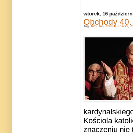
wtorek, 16 październ
Obchody 40. 
Tagi:
Info
,
Jan Paweł II
,
Kościół
,
Po
kardynalskieg
Kościola katol
znaczeniu nie 