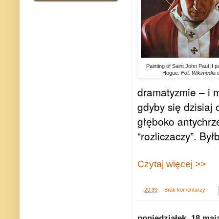
Painting of Saint John Paul II 
Hogue.
Fot. Wikimedia
dramatyzmie – i m
gdyby się dzisiaj 
głęboko antychrze
“rozliczaczy”. By
Czytaj więcej >>
.
20:39
Brak komentarzy:
poniedziałek, 18 maj