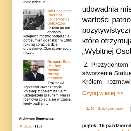
małe dzieci, c...
udowadnia misj
Jan Engelgard:
Rocznica
wartości patrio
Solidarności i
Gorbaczow
pozytywistyczn
Z roku na rok
obchody
kolejnych rocznic podpisania
które otrzymuj
porozumień gdańskich w 1980
roku są coraz bardziej
groteskowe. Obie strony sporu,
„Wybitnej Osob
niczy...
Grzegorz Braun:
Z
Prezydentem T
„Musimy
zachować
stworzenia Stat
zdrowy
rozsądek”
Królem,
rozmawi
Rozmowa
Agnieszki Piwar z "Myśli
Polskiej" z posłem na Sejm
Czytaj więcej >>
Grzegorzem Braunem. Nasza
rozmowa zbiegła się w czasie,
kiedy padliśm...
.
21:30
Brak komentarzy:
Archiwum Bumeranga
piątek, 16 październ
▼
2026
(110)