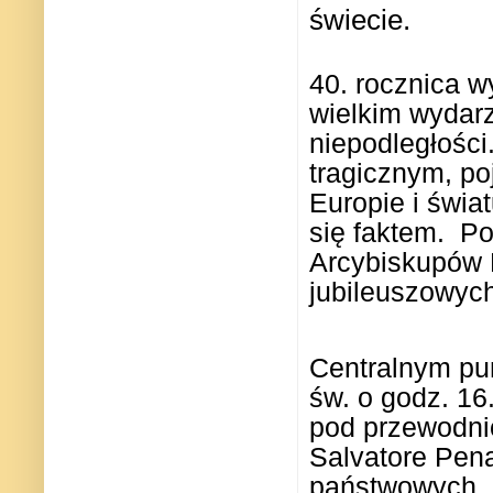
świecie.
40. rocznica 
wielkim wydar
niepodległości.
tragicznym, po
Europie i świa
się faktem.
Po
Arcybiskupów 
jubileuszowych
Centralnym pu
św. o godz. 16
pod przewodni
Salvatore Pena
państwowych.