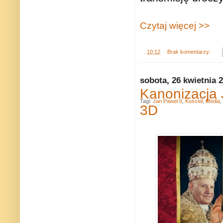
Czytaj więcej >>
.
10:12
Brak komentarzy:
sobota, 26 kwietnia 
Kanonizacja 
Tagi:
Jan Paweł II
,
Kościół
,
Media
,
3D