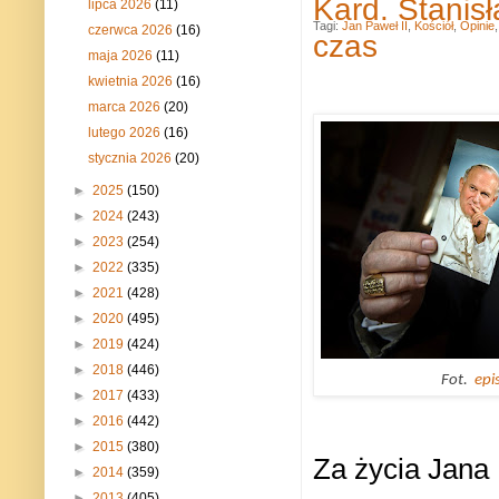
Kard. Stanisł
lipca 2026
(11)
Tagi:
Jan Paweł II
,
Kościół
,
Opinie
czerwca 2026
(16)
czas
maja 2026
(11)
kwietnia 2026
(16)
marca 2026
(20)
lutego 2026
(16)
stycznia 2026
(20)
►
2025
(150)
►
2024
(243)
►
2023
(254)
►
2022
(335)
►
2021
(428)
►
2020
(495)
►
2019
(424)
►
2018
(446)
Fot.
epi
►
2017
(433)
►
2016
(442)
►
2015
(380)
Za życia Jana 
►
2014
(359)
►
2013
(405)