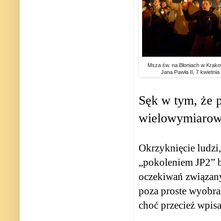
Msza św. na Błoniach w Krakow
Jana Pawła II, 7 kwietnia
Sęk w tym, że 
wielowymiarow
Okrzyknięcie ludzi,
„pokoleniem JP2” b
oczekiwań związan
poza proste wyobra
choć przecież wpisa