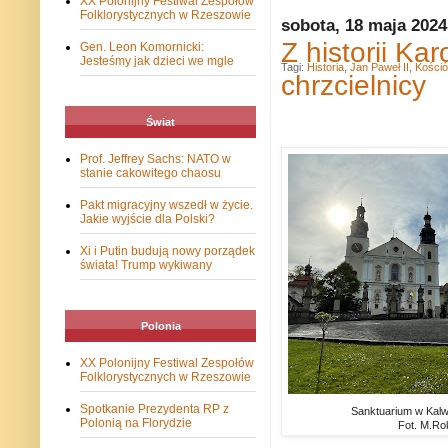
XX Polonijny Festiwal Zespołów
Folklorystycznych w Rzeszowie
sobota, 18 maja 2024
Z historii Ka
Gen. Leon Komornicki:
Jesteśmy jak dzieci we mgle
Tagi:
Historia
,
Jan Paweł II
,
Kośció
chrzcielnicy
Świat
Prof. Jeffrey Sachs: NATO w
stanie cakowitego chaosu
Pakt migracyjny wszedł w życie.
Jakie wyjście dla Polski?
Xi i Putin budują nowy porządek
świata! Trump wykiwany
Polonia
XX Polonijny Festiwal Zespołów
Folklorystycznych w Rzeszowie
Spotkanie Prezydenta RP z
Sanktuarium w Kalwa
Polonią na Florydzie
Fot. M.Ro