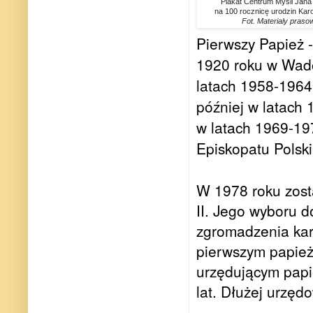
Plakat Centrum Myśli Jana 
na 100 rocznicę urodzin Karo
Fot. Materialy praso
Pierwszy Papież -
1920 roku w Wado
latach 1958-1964
później w latach
w latach 1969-19
Episkopatu Polski
W 1978 roku zost
II. Jego wyboru 
zgromadzenia kar
pierwszym papież
urzędującym papie
lat. Dłużej urzęd