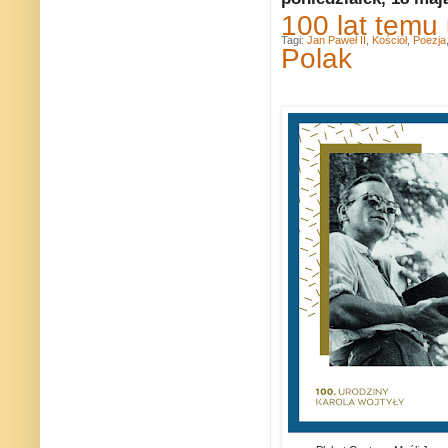
100 lat temu 
Tagi:
Jan Paweł II
,
Kościół
,
Poezja
Polak