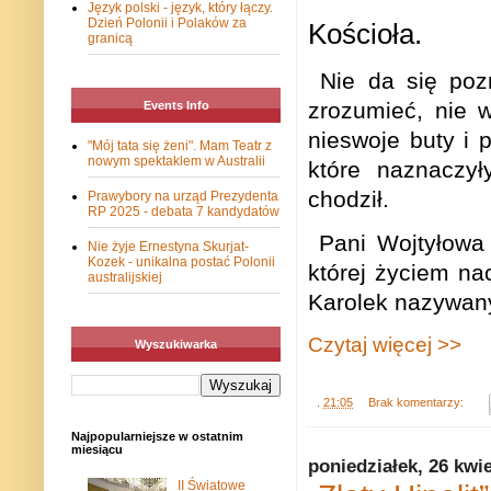
Język polski - język, który łączy.
Dzień Polonii i Polaków za
Kościoła.
granicą
Nie da się pozn
zrozumieć, nie 
Events Info
nieswoje buty i 
"Mój tata się żeni". Mam Teatr z
nowym spektaklem w Australii
które naznaczył
chodził.
Prawybory na urząd Prezydenta
RP 2025 - debata 7 kandydatów
Pani Wojtyłowa
Nie żyje Ernestyna Skurjat-
Kozek - unikalna postać Polonii
której życiem na
australijskiej
Karolek nazywany
Czytaj więcej >>
Wyszukiwarka
.
21:05
Brak komentarzy:
Najpopularniejsze w ostatnim
miesiącu
poniedziałek, 26 kwi
II Światowe