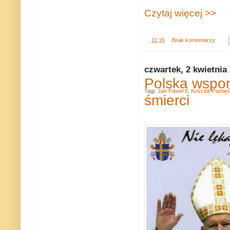
Czytaj więcej >>
.
11:15
Brak komentarzy:
czwartek, 2 kwietnia
Polska wspom
Tagi:
Jan Paweł II
,
Kościół
,
Pamię
śmierci