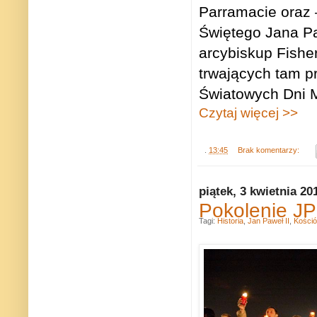
Parramacie oraz
Świętego Jana Pa
arcybiskup Fishe
trwających tam p
Światowych Dni M
Czytaj więcej >>
.
13:45
Brak komentarzy:
piątek, 3 kwietnia 20
Pokolenie JP
Tagi:
Historia
,
Jan Paweł II
,
Kośció