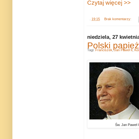
Czytaj więcej >>
.
19:15
Brak komentarzy:
niedziela, 27 kwietni
Polski papie
Tagi:
Franciszek
,
Jan Paweł II
,
Koś
Św. Jan Paweł II