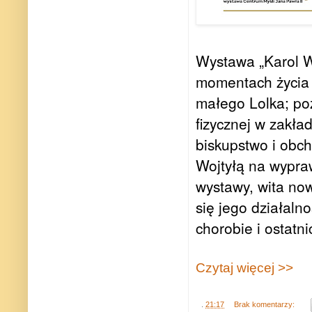
Wystawa „Karol W
momentach życia 
małego Lolka; poz
fizycznej w zakła
biskupstwo i obch
Wojtyłą na wypra
wystawy, wita now
się jego działaln
chorobie i ostatni
Czytaj więcej >>
.
21:17
Brak komentarzy: