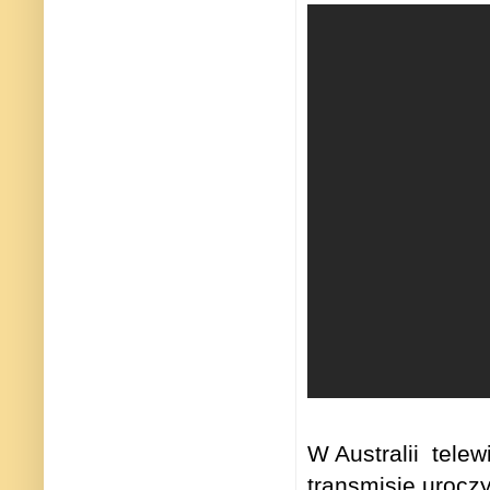
W Australii telew
transmisję urocz