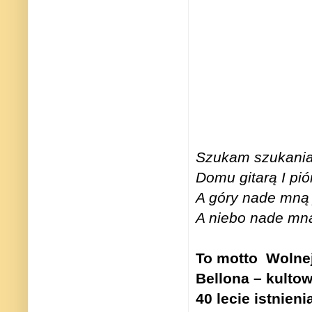
Szukam szukania
Domu gitarą I pi
A góry nade mną 
A niebo nade mną
To motto
Wolne
Bellona – kulto
40 lecie istnieni