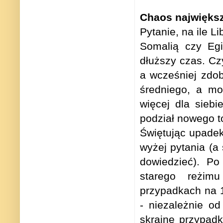
Chaos najwięks
Pytanie, na ile L
Somalią czy Egi
dłuższy czas. Czy
a wcześniej zdo
średniego, a mo
więcej dla siebi
podział nowego t
Świętując upadek
wyżej pytania (a
dowiedzieć). Po
starego reżim
przypadkach na 1
- niezależnie o
skrajne przypadk