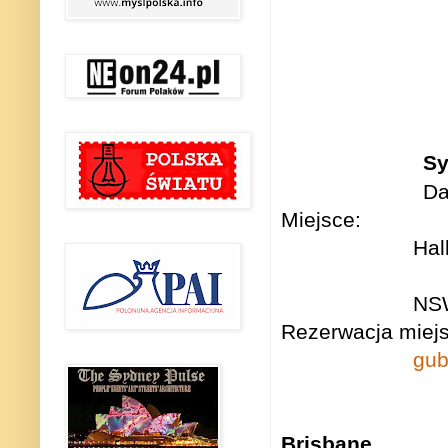
S
D
Miejsce: Syd
Hal
NS
Rezerwacja miejs
gub
Brisbane