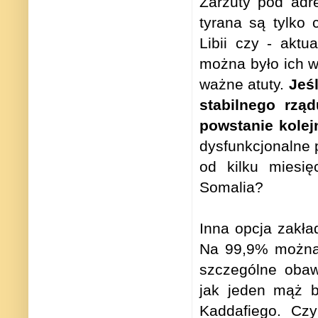
Zarzuty pod adr
tyrana są tylko
Libii czy - aktua
można było ich wy
ważne atuty.
Jeś
stabilnego rząd
powstanie kolej
dysfunkcjonalne 
od kilku miesię
Somalia?
Inna opcja zakła
Na 99,9% można 
szczególne obaw
jak jeden mąż b
Kaddafiego. Cz