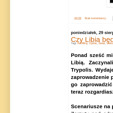
.
00:09
Brak komentarzy:
poniedziałek, 29 sier
Czy Libia bę
Tagi:
Konflikty
,
Opinie
,
Świat
,
Vide
Ponad sześć mie
Libią. Zaczyna
Trypolis. Wydaj
zaprowadzenie p
go zaprowadzić
teraz rozgardias
Scenariusze na 