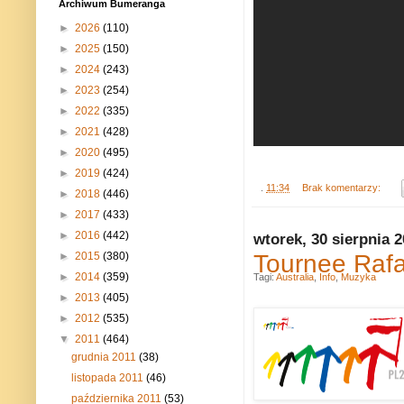
Archiwum Bumeranga
►
2026
(110)
►
2025
(150)
►
2024
(243)
►
2023
(254)
►
2022
(335)
►
2021
(428)
►
2020
(495)
►
2019
(424)
.
11:34
Brak komentarzy:
►
2018
(446)
►
2017
(433)
►
2016
(442)
wtorek, 30 sierpnia 
Tournee Rafa
►
2015
(380)
►
2014
(359)
Tagi:
Australia
,
Info
,
Muzyka
►
2013
(405)
►
2012
(535)
▼
2011
(464)
grudnia 2011
(38)
listopada 2011
(46)
października 2011
(53)