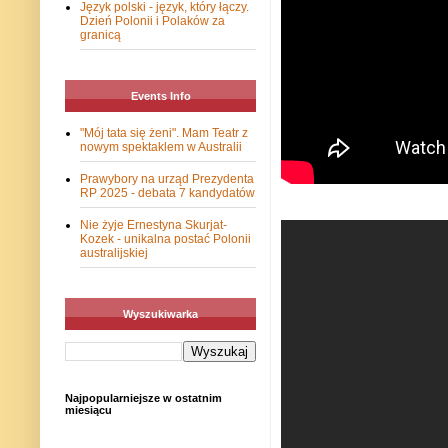
Język polski - język, który łączy.
Dzień Polonii i Polaków za
granicą
Events Info
"Mój tata się żeni". Mam Teatr z
nowym spektaklem w Australii
Prawybory na urząd Prezydenta
RP 2025 - debata 7 kandydatów
Nie żyje Ernestyna Skurjat-
Kozek - unikalna postać Polonii
australijskiej
Wyszukiwarka
Najpopularniejsze w ostatnim
miesiącu