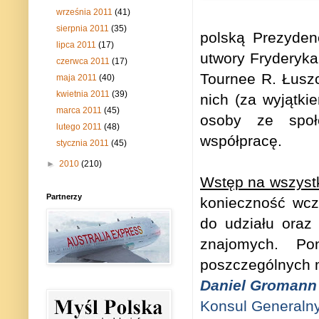
września 2011
(41)
sierpnia 2011
(35)
polską Prezyden
lipca 2011
(17)
utwory Fryderyk
czerwca 2011
(17)
Tournee R. Łusz
maja 2011
(40)
kwietnia 2011
(39)
nich (za wyjątk
marca 2011
(45)
osoby ze społe
lutego 2011
(48)
współpracę.
stycznia 2011
(45)
►
2010
(210)
Wstęp na wszystk
Partnerzy
konieczność wcz
do udziału oraz 
znajomych. Po
poszczególnych m
Daniel Gromann
Konsul Generaln