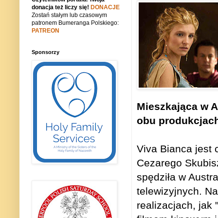
donacja też liczy się!
DONACJE
Zostań stałym lub czasowym
patronem Bumeranga Polskiego:
PATREON
Sponsorzy
Mieszkająca w Au
obu produkcjach 
Viva Bianca jest
Cezarego Skubisz
spędziła w Austra
telewizyjnych. N
realizacjach, jak 