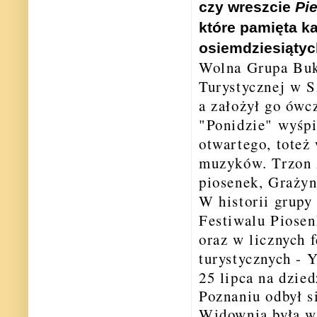
czy wreszcie
Pi
które pamięta ka
osiemdziesiątyc
Wolna Grupa Buk
Turystycznej w S
a założył go ówc
"Ponidzie" wyśpi
otwartego, toteż
muzyków. Trzon z
piosenek, Grażyn
W historii grup
Festiwalu Piose
oraz w licznych 
turystycznych
25 lipca na dzie
Poznaniu odbył s
Widownia była w