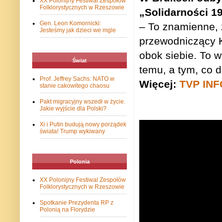
XX Polonijny Festiwal Zespołów
Folklorystycznych w Rzeszowie
„Solidarności 1
Gen. Leon Komornicki:
– To znamienne, ż
Jesteśmy jak dzieci we mgle
przewodniczący K
obok siebie. To w
Świat
temu, a tym, co 
Prof. Jeffrey Sachs: NATO w
Więcej:
TVP INF
stanie cakowitego chaosu
Pakt migracyjny wszedł w życie.
Jakie wyjście dla Polski?
Xi i Putin budują nowy porządek
świata! Trump wykiwany
Polonia
XX Polonijny Festiwal Zespołów
Folklorystycznych w Rzeszowie
Spotkanie Prezydenta RP z
Polonią na Florydzie