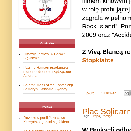
filmem kinowym je
w rolę próbujące
zagrała w pełnom
Rock Island". Pon
2009 oraz "Accid
Australia
Z Vivą Blancą r
Zimowy Festiwal w Górach
Błękitnych
Stopklatce
Pauline Hanson przełamała
monopol duopolu rządzącego
Australią
Solemn Mass of the Easter Vigil
St Mary's Cathedral Sydney
.
23:16
1 komentarz:
Polska
Plac Solidar
Tagi:
Europa
,
Pamięć
Rozłam w partii Jarosława
Kaczyńskiego stał się faktem
W Brukseli odby