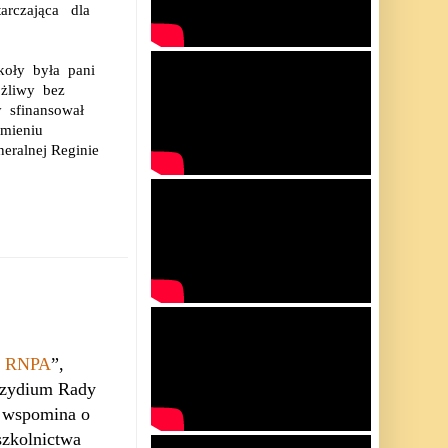
arczająca
dla
koły
była
pani
żliwy
bez
y
sfinansował
imieniu
eralnej Reginie
z RNPA
”,
ezydium Rady
ej wspomina o
szkolnictwa