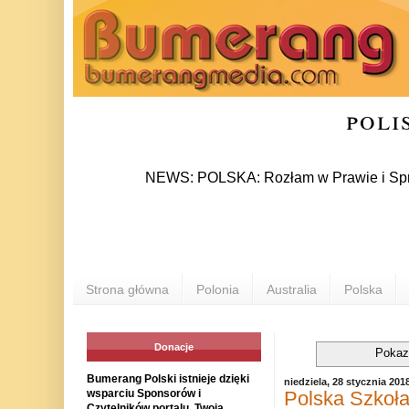
poli
NEWS: POLSKA: Rozłam w Prawie i Sprawiedliwoś
Strona główna
Polonia
Australia
Polska
Donacje
Pokaz
Bumerang Polski istnieje dzięki
niedziela, 28 stycznia 201
Polska Szkoła
wsparciu Sponsorów i
Czytelników portalu. Twoja