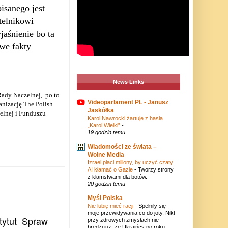
isanego jest
telnikowi
aśnienie bo ta
we fakty
News Links
Rady Naczelnej,
po to
Videoparlament PL - Janusz
ganizację The Polish
Jaskółka
elnej i Funduszu
Karol Nawrocki żartuje z hasła
„Karol Wielki”
-
19 godzin temu
Wiadomości ze świata –
Wolne Media
Izrael płaci miliony, by uczyć czaty
AI kłamać o Gazie
-
Tworzy strony
z kłamstwami dla botów.
20 godzin temu
Myśl Polska
Nie lubię mieć racji
-
Spełniły się
moje przewidywania co do joty. Nikt
tytut
Spraw
przy zdrowych zmysłach nie
bredzi już, że Ukraińcy po roku