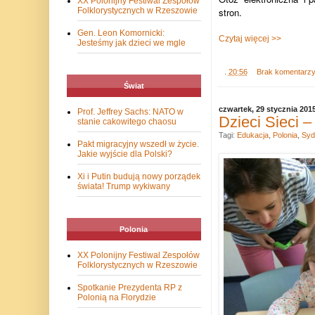
XX Polonijny Festiwal Zespołów
stron.
Folklorystycznych w Rzeszowie
Gen. Leon Komornicki:
Czytaj więcej >>
Jesteśmy jak dzieci we mgle
.
20:56
Brak komentarz
Świat
czwartek, 29 stycznia 201
Prof. Jeffrey Sachs: NATO w
Dzieci Sieci 
stanie cakowitego chaosu
Tagi:
Edukacja
,
Polonia
,
Syd
Pakt migracyjny wszedł w życie.
Jakie wyjście dla Polski?
Xi i Putin budują nowy porządek
świata! Trump wykiwany
Polonia
XX Polonijny Festiwal Zespołów
Folklorystycznych w Rzeszowie
Spotkanie Prezydenta RP z
Polonią na Florydzie