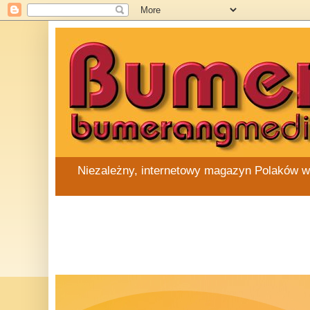
Niezależny, internetowy magazyn Polaków w Au