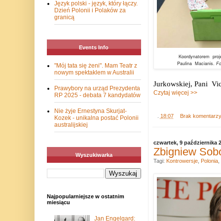
Język polski - język, który łączy.
Dzień Polonii i Polaków za
granicą
Events Info
Koordynatorem
proj
Paulina
Macianis.
Fo
"Mój tata się żeni". Mam Teatr z
nowym spektaklem w Australii
Jurkowskiej, Pani
Vi
Prawybory na urząd Prezydenta
Czytaj więcej >>
RP 2025 - debata 7 kandydatów
Nie żyje Ernestyna Skurjat-
.
18:07
Brak komentarz
Kozek - unikalna postać Polonii
australijskiej
czwartek, 9 października 
Zbigniew Sob
Wyszukiwarka
Tagi:
Kontrowersje
,
Polonia
,
Najpopularniejsze w ostatnim
miesiącu
Jan Engelgard: