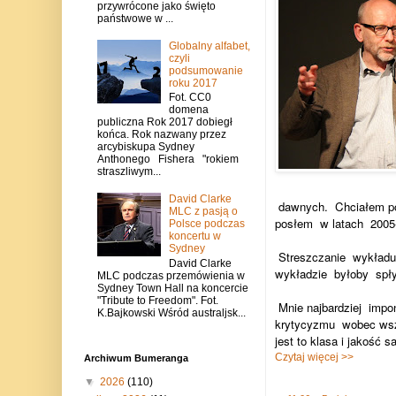
przywrócone jako święto
państwowe w ...
Globalny alfabet,
czyli
podsumowanie
roku 2017
Fot. CC0
domena
publiczna Rok 2017 dobiegł
końca. Rok nazwany przez
arcybiskupa Sydney
Anthonego Fishera "rokiem
straszliwym...
David Clarke
dawnych.
Chciałem 
MLC z pasją o
posłem
w latach
2005
Polsce podczas
koncertu w
Sydney
Streszczanie
wykładu
David Clarke
wykładzie
byłoby
spł
MLC podczas przemówienia w
Sydney Town Hall na koncercie
"Tribute to Freedom". Fot.
Mnie najbardziej
impon
K.Bajkowski Wśród australjsk...
krytycyzmu
wobec wsz
jest to klasa i jakość 
Czytaj więcej >>
Archiwum Bumeranga
▼
2026
(110)