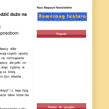
Nasz Magazyn Nastolatków
ędzić dużo na
ć
sposobom
Pogoda
dawcy
dóbr
osują często
upusty
na
roztrząsanie
epszy
ale póki
co
A więc
żyjemy
w
ę za
którą
irm (tzn
biletów ,
azji” i z
tego żyją.
psze
takie
które nie
Twitter - fb - google+
 ekstremistów z obu