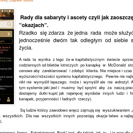
ydney
,
Zbigniew Sobota
Rady dla sabaryty i ascety czyli jak zaoszcz
”okazjach”.
Rzadko
się zdarza
że jedna
rada
może służy
jednocześnie
dwóm
tak
odległym
od
siebie
życia.
A rada
ta
wynika
z tego
że w kapitalistycznym
świecie
sprze
codziennych od biletów lotniczych
po kanapkę
w
McDonald
st
cenowe aby
zareklamować
i zdobyć
klienta. Nie miejsce i czas
wyższości/niższości systemu kapitalistycznego.
Pewnie nie najl
nikt nie
wymyślił lepszego;
może i
wymyślił ale
nie
wdrożył. 
tym systemie jaki jest i
musimy
być sprytni
aby
za
naszą prac
dostajemy
dutki kupić jak
najwięcej
wyrobów
innych
ludzi
i
f
kanapek, przyjemności i ładnych
rzeczy).
Są ludzie którzy zawodowo wręcz zajmują się
wyszukiwaniem „ok
a
wszystkich.
Dla nas
wszystkich
innych
pozostają
okazje łatwe
a najle
ć.
papierowa
forma
„Entertainment
Book
” jest
dla takich
jak
ty
i ja oraz dla