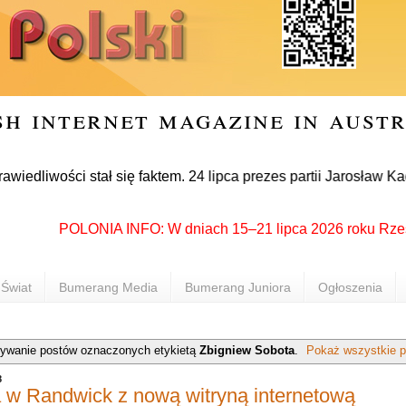
sh internet magazine in aust
ci stał się faktem. 24 lipca prezes partii Jarosław Kaczyński
POLONIA INFO: W dniach 15–21 lipca 2026 roku Rzeszów po
Świat
Bumerang Media
Bumerang Juniora
Ogłoszenia
ywanie postów oznaczonych etykietą
Zbigniew Sobota
.
Pokaż wszystkie p
8
 w Randwick z nową witryną internetową