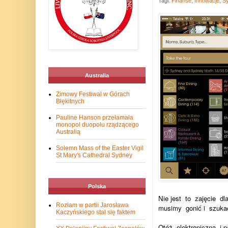
Tagi:
Finanse
,
Innowacje
,
S
Australia
Zimowy Festiwal w Górach
Błękitnych
Pauline Hanson przełamała
monopol duopolu rządzącego
Australią
Solemn Mass of the Easter Vigil
St Mary's Cathedral Sydney
Polska
Nie jest
to
zajęcie
dl
Rozłam w partii Jarosława
musimy
gonić i
szuka
Kaczyńskiego stał się faktem
Otóż
elektroniczna
i 