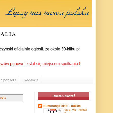
ralia
 oficjalnie ogłosił, że około 30-kilku posłów zrezygnowało z
nownie stał się miejscem spotkania Polonii z całego świata po
Sponsors
Redakcja
Tablica Ogłoszeń
osty
Bumerang Polski - Tablica
Vis a -Vis - Koktail