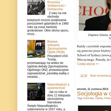
Rocznica
Solidarności i
Gorbaczow
Z roku na rok
obchody
kolejnych rocznic podpisania
porozumień gdańskich w 1980
roku są coraz bardziej
groteskowe. Obie strony sporu,
niczy...
Zbigniew Sobota, d
F
Bojowe,
wirtualne
Każdy czytelnik wspom
Zgromadzenie
się przecież pisze biulet
Ogóle ONZtu
School of Sydney (www.po
Prezydent USA
Trump,
Wieczystego. Prawda, że t
przemawiając na wideo do
Czytaj więcej >>
ogólnej debaty Zgromadzenia
Ogólnego ONZ, prowokacyjnie
zapowiedział „zaciekłą walkę z
.
22:34
Brak komentarz
niewidz...
Niepodległość a
suwerenność
wtorek, 11 czerwca 2013
Jak co roku w
Socjologia w 
dniu 11 listopada
Tagi:
Australia
,
Opinie
,
Polon
obchodzimy
Narodowe
Święto Niepodległości,
ustanowione w 1937 roku, a