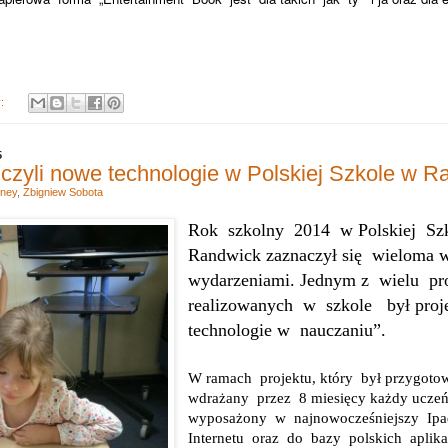
y:
5
– czyli nowe technologie w Polskiej Szkole w 
ney
,
Zbigniew Sobota
Rok
szkolny
2014
w Polskiej
Sz
Randwick zaznaczył się
wieloma 
wydarzeniami. Jednym z
wielu
pr
realizowanych
w
szkole
był proj
technologie w
nauczaniu”.
W ramach
projektu, który
był przygot
wdrażany
przez
8 miesięcy każdy ucze
wyposażony
w
najnowocześniejszy
Ipa
Internetu
oraz
do
bazy
polskich
aplika