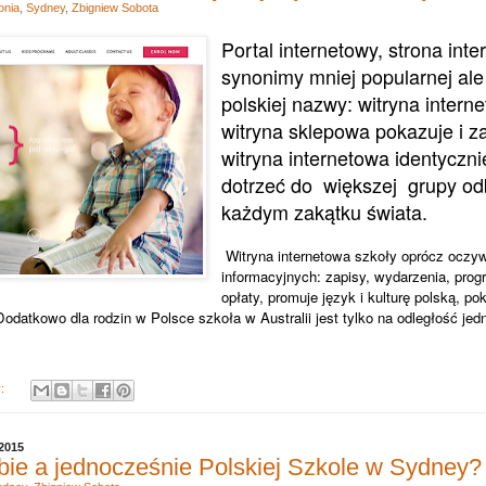
onia
,
Sydney
,
Zbigniew Sobota
Portal internetowy, strona inte
synonimy mniej popularnej ale 
polskiej nazwy: witryna intern
witryna sklepowa pokazuje i z
witryna internetowa identyczn
dotrzeć do
większej
grupy od
każdym zakątku świata.
Witryna internetowa szkoły oprócz oczyw
informacyjnych: zapisy, wydarzenia, pro
opłaty, promuje język i kulturę polską, p
Dodatkowo dla rodzin w Polsce szkoła w Australii jest tylko na odległość jedn
y:
 2015
ie a jednocześnie Polskiej Szkole w Sydney?