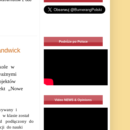
Podróże po Polsce
Randwick
kole
w
ważnymi
ojektów
ekt
„Nowe
Video NEWS & Opinions
owywany
i
ń
w klasie został
d
podłączony
do
cji
do nauki