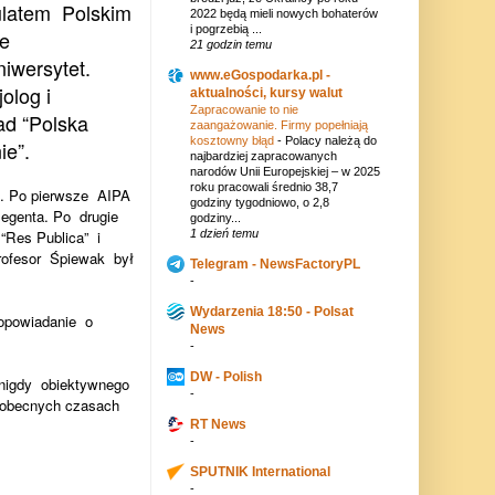
ulatem
Polskim
2022 będą mieli nowych bohaterów
i pogrzebią ...
ie
21 godzin temu
niwersytet.
www.eGospodarka.pl -
olog i
aktualności, kursy walut
Zapracowanie to nie
ad “Polska
zaangażowanie. Firmy popełniają
kosztowny błąd
-
Polacy należą do
ie”.
najbardziej zapracowanych
narodów Unii Europejskiej – w 2025
roku pracowali średnio 38,7
. Po pierwsze
AIPA
godziny tygodniowo, o 2,8
legenta. Po
drugie
godziny...
“Res Publica”
i
1 dzień temu
rofesor
Śpiewak
był
Telegram - NewsFactoryPL
-
Wydarzenia 18:50 - Polsat
opowiadanie
o
News
-
DW - Polish
 nigdy
obiektywnego
-
W obecnych czasach
RT News
-
SPUTNIK International
-