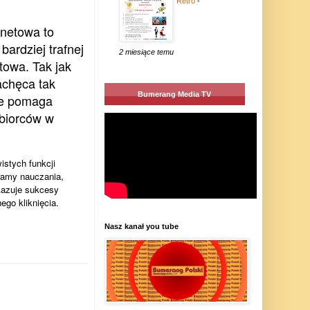
Retro
-
rnetowa to
bardziej trafnej
2 miesiące temu
etowa. Tak jak
achęca tak
Bumerang Media TV
ie pomaga
biorców w
istych funkcji
gramy nauczania,
okazuje sukcesy
ego kliknięcia.
Nasz kanał you tube