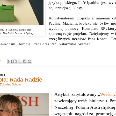
języka polskiego. Ilość Ipadów
jest
wyst
najliczniejszej
klasy.
Koordynatorem
projektu
z
ramienia
sz
Paulina
Macianis. Projekt
nie
byłby
mo
wydatnej
pomocy
Konsulatu
RP , któr
ektu
z
ramienia
szkoły
jest
t. The Polish School of Sydney
znaczną część projektu.
Dziękujemy
w 
szczęśliwych
uczniów
Pani
Konsul
Gen
ce-Konsul
Dorocie
Preda oraz Pani Katarzynie
Werner.
y:
2014
ota: Rada Radzie
Zbigniew Sobota
Artykuł
zatytułowany „
Wieści 
zawierający treść
biuletynu
Pr
Naczelnej
Polonii Australijski
wręczeniu nagród za
promocję 