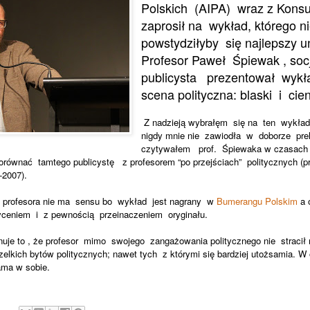
Polskich
(AIPA)
wraz z Kons
zaprosił na
wykład, którego n
powstydziłyby
się najlepszy u
Profesor Paweł
Śpiewak , socj
publicysta
prezentował
wykł
scena polityczna: blaski
i
cien
Z nadzieją wybrałęm
się na
ten
wykład
nigdy mnie nie
zawiodła
w
doborze
pre
czytywałem
prof.
Śpiewaka w czasach 
porównać
tamtego publicystę
z profesorem “po przejściach”
politycznych (p
-2007).
 profesora nie ma
sensu bo
wykład
jest nagrany
w
Bumerangu Polskim
a 
yceniem
i
z pewnością
przeinaczeniem
oryginału.
uje to , że profesor
mimo
swojego
zangażowania politycznego nie
stracił
elkich bytów politycznych; nawet tych
z którymi się bardziej utożsamia. 
sama w sobie.