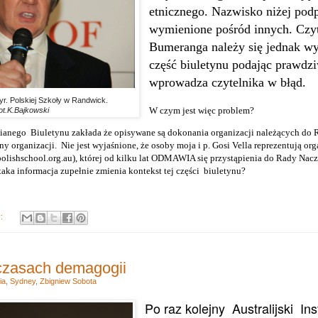
etnicznego. Nazwisko niżej podp
wymienione pośród innych. Czy
Bumeranga należy się jednak wyj
część biuletynu podając prawdzi
wprowadza czytelnika w błąd.
yr. Polskiej Szkoły w Randwick.
W czym jest więc problem?
ot.K.Bajkowski
nianego
Biuletynu zakłada że opisywane są dokonania organizacji należących do 
yny organizacji.
Nie jest wyjaśnione, że osoby moja i p. Gosi Vella reprezentują or
lishschool.org.au), której od kilku lat ODMAWIA się przystąpienia do Rady Nacz
aka informacja zupełnie zmienia kontekst tej części
biuletynu?
y:
czasach demagogii
ia
,
Sydney
,
Zbigniew Sobota
Po raz kolejny
Australijski
Ins