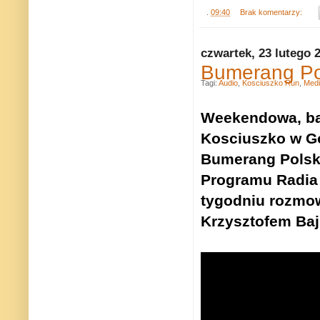
.
09:40
Brak komentarzy:
czwartek, 23 lutego 
Bumerang Po
Tagi:
Audio
,
Kosciuszko Run
,
Med
Weekendowa, ba
Kosciuszko w G
Bumerang Polski
Programu Radia 
tygodniu rozmow
Krzysztofem Ba