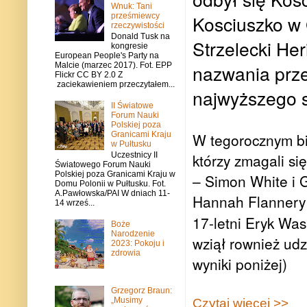
Wnuk: Tani
prześmiewcy
Kosciuszko w
rzeczywistości
Donald Tusk na
Strzelecki Her
kongresie
European People's Party na
nazwania prze
Malcie (marzec 2017). Fot. EPP
Flickr CC BY 2.0 Z
zaciekawieniem przeczytałem...
najwyższego sz
II Światowe
Forum Nauki
Polskiej poza
Granicami Kraju
W tegorocznym bi
w Pułtusku
którzy zmagali si
Uczestnicy II
Światowego Forum Nauki
Polskiej poza Granicami Kraju w
–
Simon White
i 
Domu Polonii w Pułtusku. Fot.
A.Pawłowska/PAI W dniach 11-
Hannah Flannery
14 wrześ...
17-letni Eryk Was
Boże
Narodzenie
wziął rownież udz
2023: Pokoju i
zdrowia
wyniki poniżej)
Grzegorz Braun:
„Musimy
Czytaj więcej >>