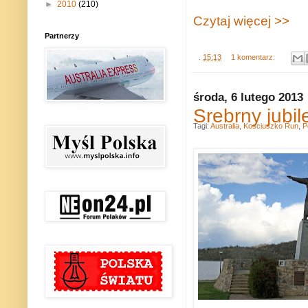
►
2010
(210)
Czytaj więcej >>
Partnerzy
.
15:13
1 komentarz:
środa, 6 lutego 2013
Srebrny jubi
Tagi:
Australia
,
Kosciuszko Run
,
P