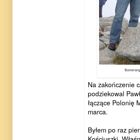
Bumerang 
Na zakończenie cz
podziekowal Pawł
łączące Polonię M
marca.
**
Byłem po raz pie
Kościuszki. Właśn