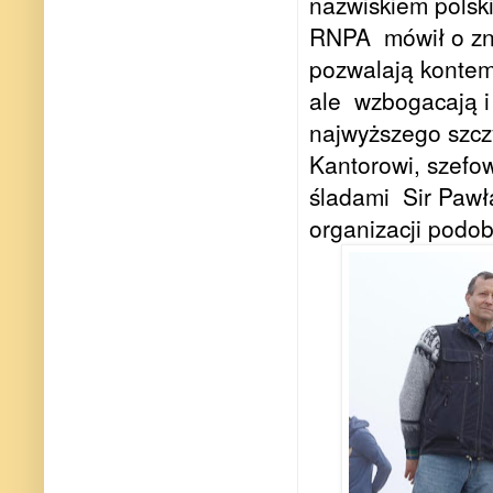
nazwiskiem polsk
RNPA
mówił o zn
pozwalają kontem
ale wzbogacają i 
najwyższego szczy
Kantorowi, szefow
śladami Sir Pawł
organizacji podo