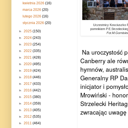
kwietnia 2026
(16)
marca 2026
(20)
lutego 2026
(16)
stycznia 2026
(20)
Uczestnicy Kosciuszko Fe
pomnikiem P.E.Strzeleckie
►
2025
(150)
Fot.M.Gornisie
►
2024
(243)
►
2023
(254)
Na uroczystość pr
►
2022
(335)
►
2021
(428)
Canberry ale rów
►
2020
(495)
hymnów, australis
►
2019
(424)
Generalny RP Dan
►
2018
(446)
►
2017
(433)
inicjator i pomy
►
2016
(442)
Mrowiński - honor
►
2015
(380)
Strzelecki Herita
►
2014
(359)
zwracając uwagę 
►
2013
(405)
►
2012
(535)
►
2011
(464)