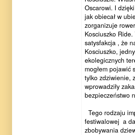
Oscarowi. I dzięk
jak obiecał w ubi
zorganizuje rower
Kosciuszko Ride. 
satysfakcja , że n
Kosciuszko, jedn
ekolegicznych ter
mogłem pojawić s
tylko zdziwienie,
wprowadziły zaka
bezpieczeństwo n
Tego rodzaju im
festiwalowej
a da
zbobywania dziew