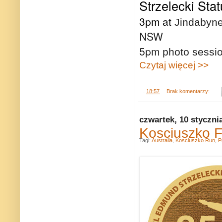
Strzelecki Stat
3pm at
Jindabyne
NSW
5pm
photo sessi
Czytaj więcej >>
.
18:57
Brak komentarzy:
czwartek, 10 styczni
Kosciuszko F
Tagi:
Australia
,
Kosciuszko Run
,
P