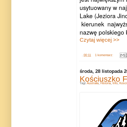
usytuowany w naj
Lake (Jeziora Jin
kierunek najwyżs
nazwę polskiego 
Czytaj więcej >>
.
00:11
1 komentarz:
środa, 28 listopada 
Kościuszko F
Tagi:
Australia
,
Historia
,
Info
,
Kosc