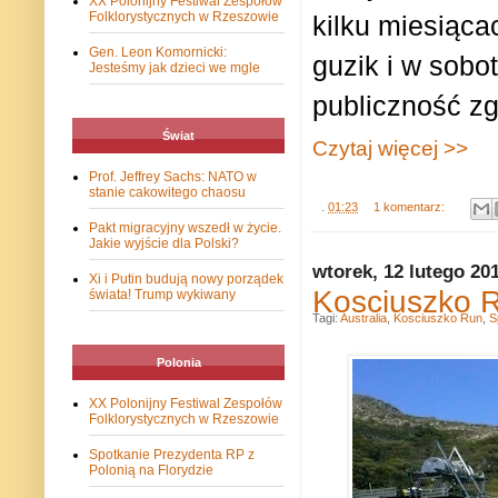
XX Polonijny Festiwal Zespołów
Folklorystycznych w Rzeszowie
kilku miesiąca
Gen. Leon Komornicki:
guzik i w sobo
Jesteśmy jak dzieci we mgle
publiczność 
Świat
Czytaj więcej >>
Prof. Jeffrey Sachs: NATO w
stanie cakowitego chaosu
.
01:23
1 komentarz:
Pakt migracyjny wszedł w życie.
Jakie wyjście dla Polski?
wtorek, 12 lutego 20
Xi i Putin budują nowy porządek
Kosciuszko 
świata! Trump wykiwany
Tagi:
Australia
,
Kosciuszko Run
,
S
Polonia
XX Polonijny Festiwal Zespołów
Folklorystycznych w Rzeszowie
Spotkanie Prezydenta RP z
Polonią na Florydzie