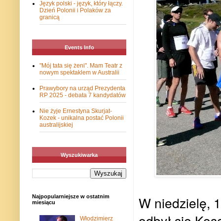
Język polski - język, który łączy.
Dzień Polonii i Polaków za
granicą
Events Info
"Mój tata się żeni". Mam Teatr z
nowym spektaklem w Australii
Prawybory na urząd Prezydenta
RP 2025 - debata 7 kandydatów
Nie żyje Ernestyna Skurjat-
Kozek - unikalna postać Polonii
australijskiej
Wyszukiwarka
W niedzielę, 1
Najpopularniejsze w ostatnim
miesiącu
odbył się Kosc
Włodzimierz