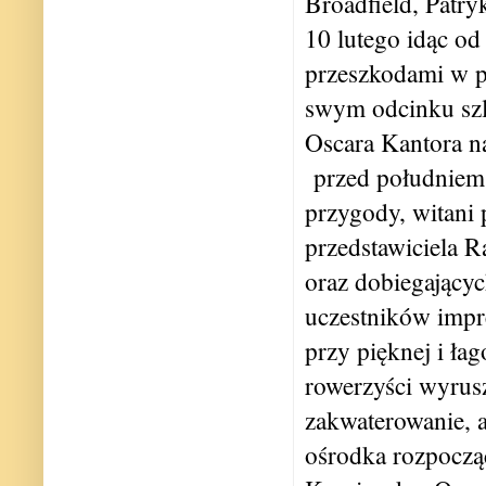
Broadfield, Patry
10 lutego idąc o
przeszkodami w 
swym odcinku szl
Oscara Kantora na
przed południem 
przygody, witani
przedstawiciela R
oraz dobiegający
uczestników impr
przy pięknej i ła
rowerzyści wyrusz
zakwaterowanie, a
ośrodka rozpoczą