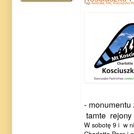
Tagi:
Australia
,
Info
,
Kosciuszko R
- monumentu 
tamte rejony 
W sobotę 9 i w ni
Charlotte Pass i 