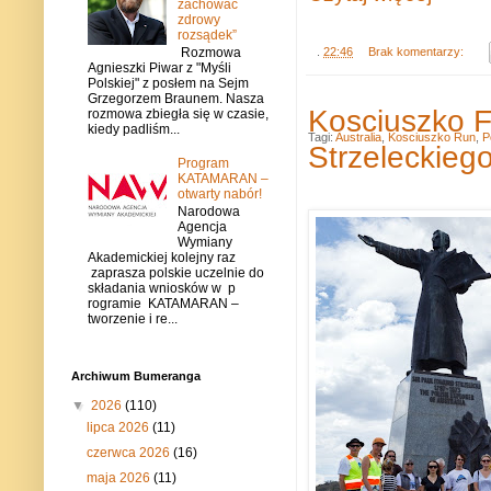
zachować
zdrowy
rozsądek”
.
22:46
Brak komentarzy:
Rozmowa
Agnieszki Piwar z "Myśli
Polskiej" z posłem na Sejm
Grzegorzem Braunem. Nasza
Kosciuszko Fe
rozmowa zbiegła się w czasie,
kiedy padliśm...
Tagi:
Australia
,
Kosciuszko Run
,
P
Strzeleckieg
Program
KATAMARAN –
otwarty nabór!
Narodowa
Agencja
Wymiany
Akademickiej kolejny raz
zaprasza polskie uczelnie do
składania wniosków w p
rogramie KATAMARAN –
tworzenie i re...
Archiwum Bumeranga
▼
2026
(110)
lipca 2026
(11)
czerwca 2026
(16)
maja 2026
(11)