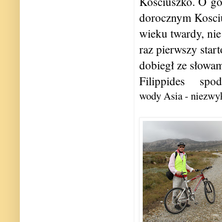
Kosciuszko. O god
dorocznym Kosciu
wieku twardy, ni
raz pierwszy sta
dobiegł ze słowa
Filippides
spo
wody Asia - niezwy