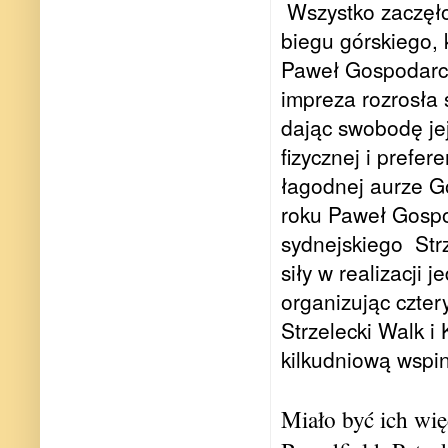
Wszystko zaczęło
biegu górskiego, 
Paweł Gospodarczy
impreza rozrosła 
dając swobodę je
fizycznej i prefe
łagodnej aurze G
roku Paweł Gospo
sydnejskiego
Str
siły w realizacji 
organizując czter
Strzelecki Walk i
kilkudniową wspin
Miało być ich wię