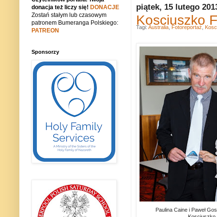
piątek, 15 lutego 201
donacja też liczy się!
DONACJE
Zostań stałym lub czasowym
Kosciuszko Fe
patronem Bumeranga Polskiego:
Tagi:
Australia
,
Fotoreportaż
,
Kosc
PATREON
Sponsorzy
Paulina Caine i Paweł Gos
Kosciuszko F