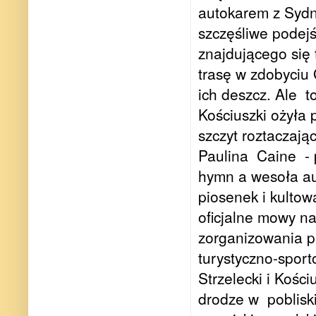
autokarem z Sydne
szczęśliwe podejś
znajdującego się
trasę w zdobyciu
ich deszcz. Ale
t
Kościuszki ożyła 
szczyt roztaczają
Paulina
Caine
-
hymn a wesoła au
piosenek i kultow
oficjalne mowy n
zorganizowania pr
turystyczno-sport
Strzelecki i Kośc
drodze w
poblisk