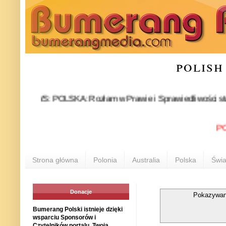
polish
NEWS: POLSKA: Rozłam w Prawie i Sprawiedliwości stał się fakt
POLONIA
Strona główna
Polonia
Australia
Polska
Świa
Donacje
Pokazywan
Bumerang Polski istnieje dzięki
wsparciu Sponsorów i
Czytelników portalu. Twoja