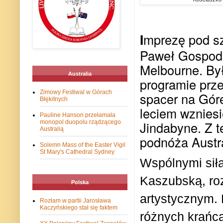
I
mprezę pod sz
Paweł Gospod
Melbourne. By
Australia
programie prz
Zimowy Festiwal w Górach
spacer na Góre
Błękitnych
leciem wznies
Pauline Hanson przełamała
monopol duopolu rządzącego
Jindabyne. Z t
Australią
podnóża Austra
Solemn Mass of the Easter Vigil
St Mary's Cathedral Sydney
Wspólnymi sił
Kaszubską, ro
Polska
artystycznym. 
Rozłam w partii Jarosława
Kaczyńskiego stał się faktem
różnych krańca