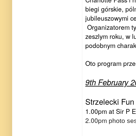
biegi górskie, p
jubileuszowymi ce
Organizatorem tyc
zeszlym roku, w 
podobnym charakt
Oto program prze
9th February 
Strzelecki Fu
1.00pm at Sir P 
2.00pm
photo se