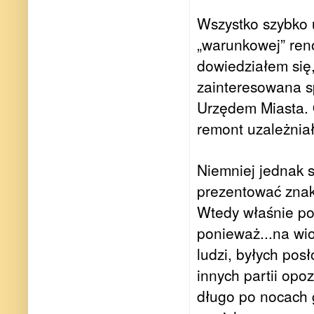
Wszystko szybko 
„warunkowej” ren
dowiedziałem się,
zainteresowana s
Urzędem Miasta. 
remont uzależnia
Niemniej jednak s
prezentować znak
Wtedy właśnie po
ponieważ...na wi
ludzi, byłych pos
i
nnych partii opo
długo po nocach g