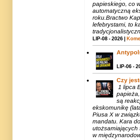
papieskiego, co w
automatyczną eks
roku.Bractwo Ka
lefebrystami, to
tradycjonalistycz
LIP-08 - 2026 |
Komen
Antypols
LIP-06 - 2
Czy jes
1 lipca 
papieża,
są reakc
ekskomunikę (lat
Piusa X w związk
mandatu. Kara do
utożsamiających 
w międzynarodow