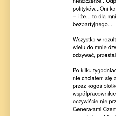
nieszczerze...Od
polityków...Oni ko
– i że...
to dla mn
bezpartyjnego...
Wszystko w rezult
wielu do mnie dz
odzywać, przestal
Po kilku tygodnia
nie chciałem się 
przez kogoś plotk
współpracownikiem
oczywiście nie p
Generałami Czemp