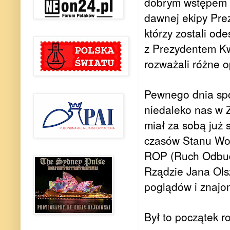
dobrym wstępem 
dawnej ekipy Pr
którzy zostali od
z Prezydentem Kw
rozważali różne o
Pewnego dnia spo
niedaleko nas w 
miał za sobą już 
czasów Stanu Woj
ROP (Ruch Odbud
Rządzie Jana Ol
poglądów i znajom
Był to początek r