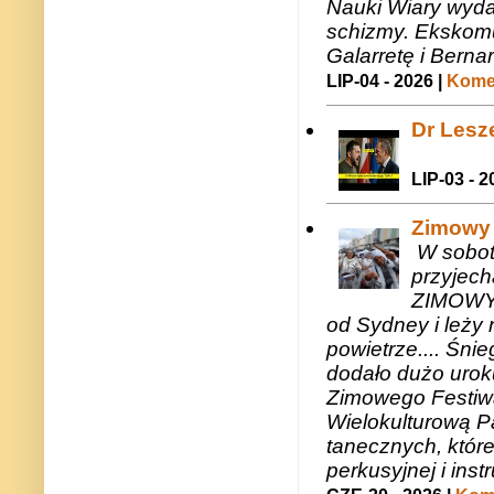
Nauki Wiary wyda
schizmy. Ekskomu
Galarretę i Bernar
LIP-04 - 2026 |
Komen
Dr Lesze
LIP-03 - 2
Zimowy 
W sobotę
przyjech
ZIMOWY 
od Sydney i leży 
powietrze.... Śni
dodało dużo uroku
Zimowego Festiwal
Wielokulturową P
tanecznych, któr
perkusyjnej i in