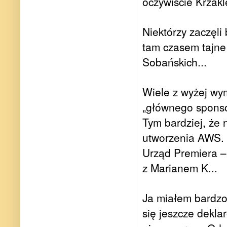
oczywiście Krzakl
Niektórzy zaczęl
tam czasem tajne
Sobańskich...
Wiele z wyżej wy
„głównego sponsor
Tym bardziej, że 
utworzenia AWS. 
Urząd Premiera –
z Marianem K...
Ja miałem bardzo 
się jeszcze dekl