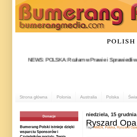
polish
NEWS: POLSKA: Rozłam w Prawie i Sprawiedliwości stał s
PO
Strona główna
Polonia
Australia
Polska
Świa
niedziela, 15 grudnia
Donacje
Ryszard Opa
Bumerang Polski istnieje dzięki
Tagi:
AMEN
,
Polska
,
Ryszard Opa
wsparciu Sponsorów i
Czytelników portalu. Twoja