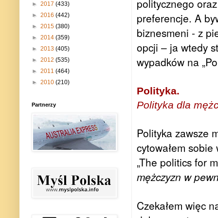
politycznego ora
►
2017
(433)
preferencje.
A by
►
2016
(442)
►
2015
(380)
biznesmeni - z pi
►
2014
(359)
opcji – ja wtedy 
►
2013
(405)
wypadków na „Pol
►
2012
(535)
►
2011
(464)
►
2010
(210)
Polityka.
Polityka dla mężc
Partnerzy
Polityka zawsze m
cytowałem sobie
„The politics for 
mężczyzn w pewnym
Czekałem więc na