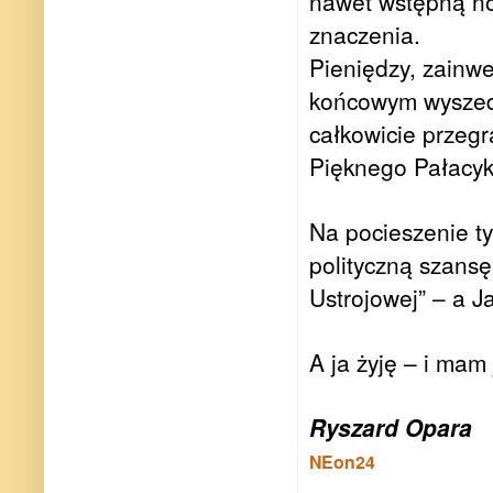
nawet wstępną no
znaczenia.
Pieniędzy, zainw
końcowym wyszedł
całkowicie przegr
Pięknego Pałacyk
Na pocieszenie t
polityczną szansę
Ustrojowej” – a J
A ja żyję – i mam
Ryszard Opara
NEon24