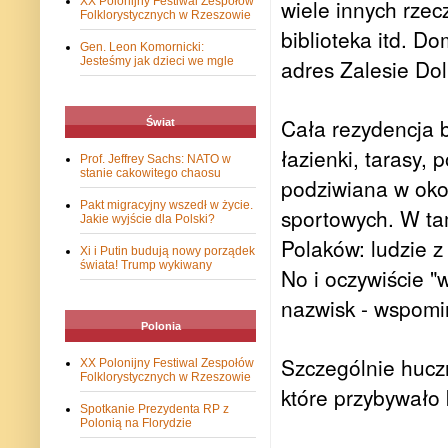
XX Polonijny Festiwal Zespołów
wiele innych rzec
Folklorystycznych w Rzeszowie
biblioteka itd.
Dom
Gen. Leon Komornicki:
Jesteśmy jak dzieci we mgle
adres Zalesie Do
Cała rezydencja 
Świat
łazienki, tarasy, 
Prof. Jeffrey Sachs: NATO w
stanie cakowitego chaosu
podziwiana w okol
Pakt migracyjny wszedł w życie.
sportowych. W tam
Jakie wyjście dla Polski?
Polaków: ludzie z
Xi i Putin budują nowy porządek
świata! Trump wykiwany
No i oczywiście "
nazwisk - wspomi
Polonia
Szczególnie hucz
XX Polonijny Festiwal Zespołów
Folklorystycznych w Rzeszowie
które przybywało 
Spotkanie Prezydenta RP z
Polonią na Florydzie