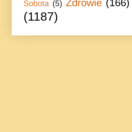
Zdrowie
(166)
Sobota
(5)
(1187)