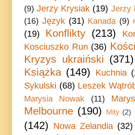
Jerzy Krysiak
(19)
(9)
Jerzy
Język
(31)
(16)
Kanada
(9)
Konflikty
(213)
(19)
Ko
Kości
Kosciuszko Run
(36)
Kryzys ukraiński
(371)
Książka
(149)
Kuchnia
Sykulski
(68)
Leszek Wątrób
Marys
Marysia Nowak
(11)
Melbourne
(190)
Mity
(2)
(142)
Nowa Zelandia
(32)