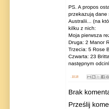
PS. A propos ost
przekazują dane 
Australii... (na 
kilku z nich:
Moja pierwsza rez
Druga: 2 Manor R
Trzecia: 5 Rose B
Czwarta: 23 Britt
następnym odcin
.
10:18
Brak komenta
Prześlij kome