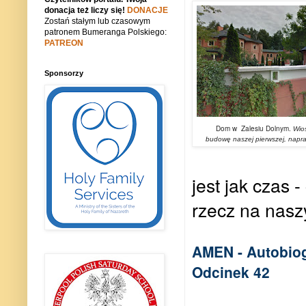
donacja też liczy się!
DONACJE
Zostań stałym lub czasowym
patronem Bumeranga Polskiego:
PATREON
Sponsorzy
Dom w Zalesiu Dolnym.
Wio
budowę naszej pierwszej, napraw
jest jak czas 
rzecz na nasz
AMEN - Autobio
Odcinek 42