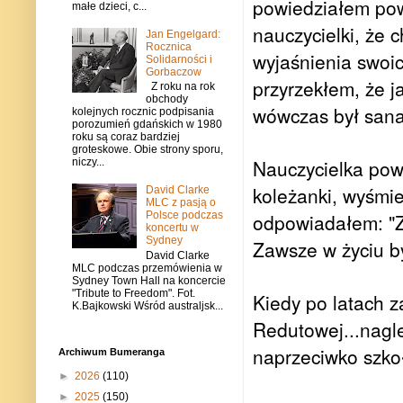
powiedziałem pow
małe dzieci, c...
nauczycielki, że 
Jan Engelgard:
Rocznica
wyjaśnienia swoi
Solidarności i
Gorbaczow
przyrzekłem, że j
Z roku na rok
obchody
wówczas był sana
kolejnych rocznic podpisania
porozumień gdańskich w 1980
roku są coraz bardziej
groteskowe. Obie strony sporu,
Nauczycielka powi
niczy...
koleżanki, wyśmi
David Clarke
MLC z pasją o
Polsce podczas
odpowiadałem: "Z
koncertu w
Sydney
Zawsze w życiu by
David Clarke
MLC podczas przemówienia w
Sydney Town Hall na koncercie
"Tribute to Freedom". Fot.
Kiedy po latach 
K.Bajkowski Wśród australjsk...
Redutowej...nagl
naprzeciwko szkoł
Archiwum Bumeranga
►
2026
(110)
►
2025
(150)