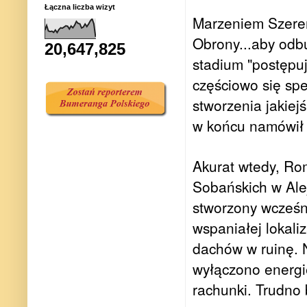
Łączna liczba wizyt
Marzeniem Szeremi
Obrony...aby odb
20,647,825
stadium "postępuj
częściowo się spe
stworzenia jakiejś
w końcu namówił 
Akurat wtedy, Ro
Sobańskich w Ale
stworzony wcześn
wspaniałej lokali
dachów w ruinę. N
wyłączono energi
rachunki. Trudno