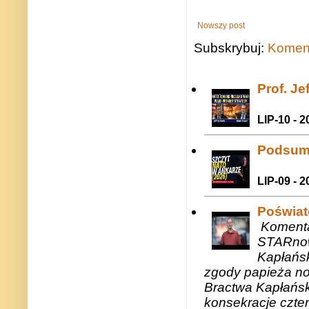
Nowszy post
Subskrybuj:
Koment
Prof. J
LIP-10 - 2
Podsum
LIP-09 - 2
Poświat
Komenta
STARnow
Kapłańsk
zgody papieża n
Bractwa Kapłańsk
konsekracje czte