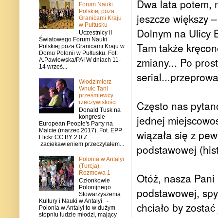
Dwa lata potem, n
Forum Nauki
Polskiej poza
jeszcze większy 
Granicami Kraju
w Pułtusku
Dolnym na Ulicy 
Uczestnicy II
Światowego Forum Nauki
Tam także kręcono 
Polskiej poza Granicami Kraju w
Domu Polonii w Pułtusku. Fot.
zmiany...
Po prost
A.Pawłowska/PAI W dniach 11-
14 wrześ...
serial...przeprow
Włodzimierz
Wnuk: Tani
prześmiewcy
Często nas pytan
rzeczywistości
Donald Tusk na
jednej miejscowo
kongresie
European People's Party na
Malcie (marzec 2017). Fot. EPP
wiązała się z pew
Flickr CC BY 2.0 Z
zaciekawieniem przeczytałem...
podstawowej (hist
Polonia w Antalyi
(Turcja).
Rozmowa 1
Otóż, nasza Pani 
Członkowie
Polonijnego
podstawowej, spy
Stowarzyszenia
Kultury i Nauki w Antalyi -
chciało by zostać
Polonia w Antalyi to w dużym
stopniu ludzie młodzi, mający