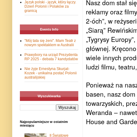
Nasz dom stał się
Język polski - język, który łączy.
Dzień Polonii i Polaków za
reklamy oraz filmy
granicą
2-óch”, w reżyser
„Siarą” Rewiński
Events Info
„Tygrysy Europy”,
"Mój tata się żeni". Mam Teatr z
nowym spektaklem w Australii
głównej.
Kręcono 
Prawybory na urząd Prezydenta
wiele innych prod
RP 2025 - debata 7 kandydatów
ludzi filmu, teatr
Nie żyje Ernestyna Skurjat-
Kozek - unikalna postać Polonii
australijskiej
Ponieważ na nasze
basen, nasz dom 
Wyszukiwarka
towarzyskich, pr
Weranda – nawet 
House and Garde
Najpopularniejsze w ostatnim
miesiącu
II Światowe