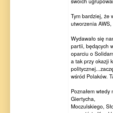
swoich ugrupowa
Tym bardziej, że
utworzenia AWS, 
Wydawało się nam
partii, będących
oparciu o Solidar
a tak przy okazji 
politycznej...zacz
wśród Polaków. Ta
Poznałem wtedy m
Giertycha,
Moczulskiego, Sło