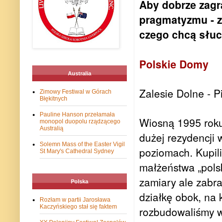
Aby dobrze zagr
pragmatyzmu - zn
czego chcą słuch
Polskie Domy
Australia
Zalesie Dolne - 
Zimowy Festiwal w Górach
Błękitnych
Pauline Hanson przełamała
Wiosną 1995 roku
monopol duopolu rządzącego
Australią
dużej rezydencji 
Solemn Mass of the Easter Vigil
poziomach. Kupil
St Mary's Cathedral Sydney
małżeństwa „polsk
zamiary ale zabr
Polska
działkę obok, na 
Rozłam w partii Jarosława
Kaczyńskiego stał się faktem
rozbudowaliśmy w