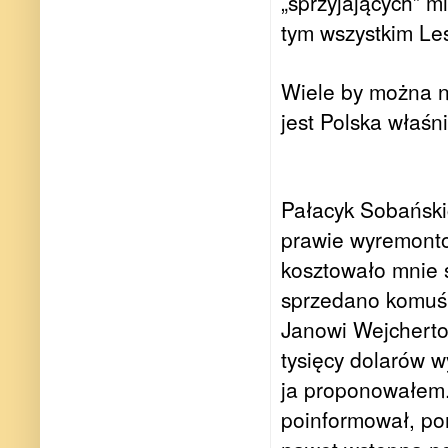
„sprzyjających” 
tym wszystkim Le
Wiele by można na
jest Polska właśni
Pałacyk Sobańskic
prawie wyremont
kosztowało mnie s
sprzedano komuś
Janowi Wejchertow
tysięcy dolarów 
ja proponowałem.
poinformował, p