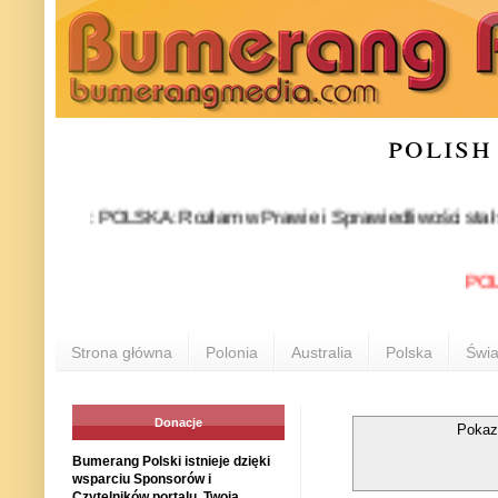
polish
EWS: POLSKA: Rozłam w Prawie i Sprawiedliwości stał się fakte
POLONIA 
Strona główna
Polonia
Australia
Polska
Świa
Donacje
Pokaz
Bumerang Polski istnieje dzięki
wsparciu Sponsorów i
Czytelników portalu. Twoja