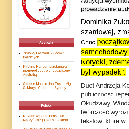
Audycja wyemitowa
prowadzenie aud
Dominika Żukow
szantowej, zma
początkow
Choć
Australia
samochodowy, j
Zimowy Festiwal w Górach
Błękitnych
Korycki, zdeme
Pauline Hanson przełamała
był wypadek".
monopol duopolu rządzącego
Australią
Duet Andrzeja Ko
Solemn Mass of the Easter Vigil
St Mary's Cathedral Sydney
publicznośc reper
Okudżawy, Włodzi
Polska
twórczość wyróż
Rozłam w partii Jarosława
tekstów, które w 
Kaczyńskiego stał się faktem