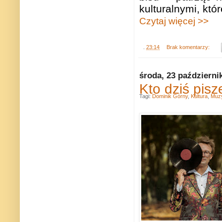
kulturalnymi, któ
Czytaj więcej >>
.
23:14
Brak komentarzy:
środa, 23 październi
Kto dziś pisz
Tagi:
Dominik Górny
,
Kultura
,
Muz