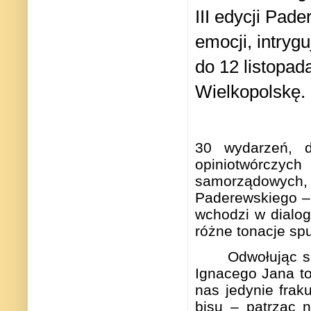
III edycji Pad
emocji, intryg
do 12 listopad
Wielkopolskę.
30 wydarzeń, do
opiniotwórczy
samorządowych
Paderewskiego – 
wchodzi w dialo
różne tonacje spu
Odwołując s
Ignacego Jana to
nas jedynie frak
bisu – patrząc n