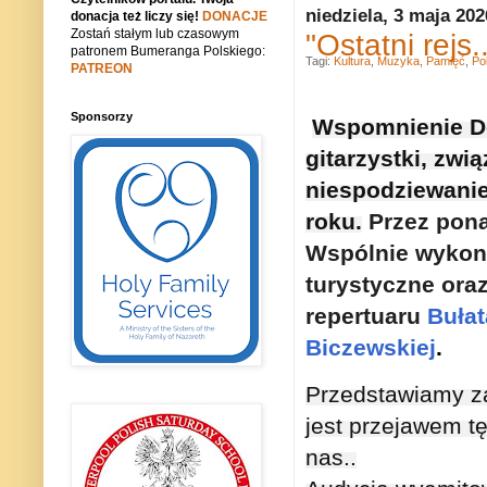
niedziela, 3 maja 202
donacja też liczy się!
DONACJE
Zostań stałym lub czasowym
"Ostatni rejs
patronem Bumeranga Polskiego:
Tagi:
Kultura
,
Muzyka
,
Pamięć
,
Po
PATREON
Sponsorzy
Wspomnienie Dom
gitarzystki, zwią
niespodziewanie 
roku.
Przez pona
Wspólnie wykonyw
turystyczne ora
repertuaru
Buła
Biczewskiej
.
Przedstawiamy zap
jest przejawem tę
nas..
