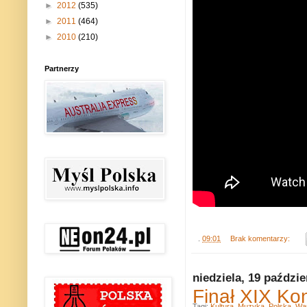
►
2012
(535)
►
2011
(464)
►
2010
(210)
Partnerzy
.
09:01
Brak komentarzy:
niedziela, 19 paździe
Finał XIX K
Tagi:
Kultura
,
Muzyka
,
Polska
,
Wa