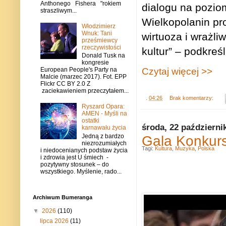
Anthonego Fishera "rokiem
dialogu na pozi
straszliwym...
Wielkopolanin pr
Włodzimierz
Wnuk: Tani
wirtuoza i wrażl
prześmiewcy
rzeczywistości
kultur” – podkreśl
Donald Tusk na
kongresie
Czytaj więcej >>
European People's Party na
Malcie (marzec 2017). Fot. EPP
Flickr CC BY 2.0 Z
zaciekawieniem przeczytałem...
.
04:26
Brak komentarzy:
Ryszard Opara:
AMEN - Myśli na
ostatki
środa, 22 październi
karnawału życia
Gala Konkurs
Jedną z bardzo
niezrozumiałych
Tagi:
Kultura
,
Muzyka
,
Polska
i niedocenianych podstaw życia
i zdrowia jest U śmiech -
pozytywny stosunek – do
wszystkiego. Myślenie, rado...
Archiwum Bumeranga
▼
2026
(110)
lipca 2026
(11)