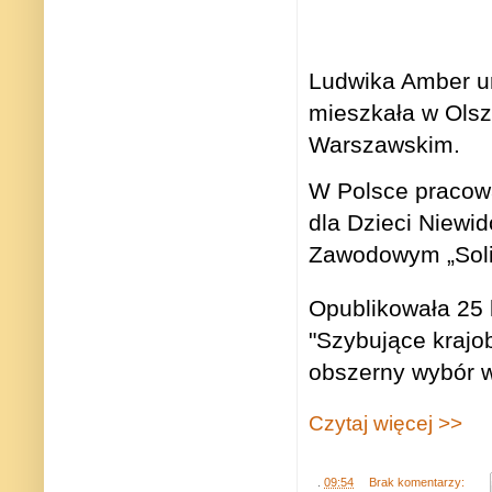
Ludwika Amber ur
mieszkała w Olsz
Warszawskim.
W Polsce pracow
dla Dzieci Niewi
Zawodowym „Solid
Opublikowała 25 
"Szybujące krajobr
obszerny wybór w
Czytaj więcej >>
.
09:54
Brak komentarzy: