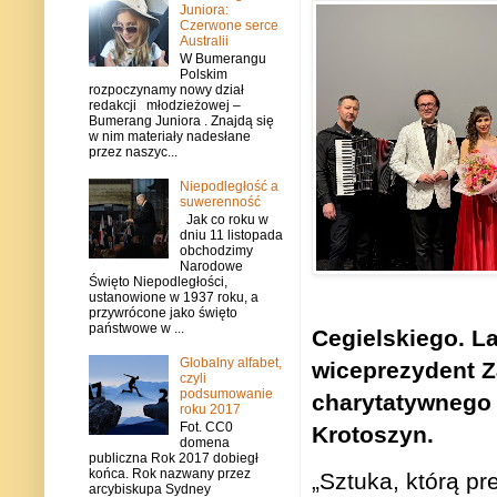
Juniora:
Czerwone serce
Australii
W Bumerangu
Polskim
rozpoczynamy nowy dział
redakcji młodzieżowej –
Bumerang Juniora . Znajdą się
w nim materiały nadesłane
przez naszyc...
Niepodległość a
suwerenność
Jak co roku w
dniu 11 listopada
obchodzimy
Narodowe
Święto Niepodległości,
ustanowione w 1937 roku, a
przywrócone jako święto
państwowe w ...
Cegielskiego. L
Globalny alfabet,
wiceprezydent
Z
czyli
podsumowanie
charytatywnego
roku 2017
Fot. CC0
Krotoszyn.
domena
publiczna Rok 2017 dobiegł
końca. Rok nazwany przez
„Sztuka, którą p
arcybiskupa Sydney