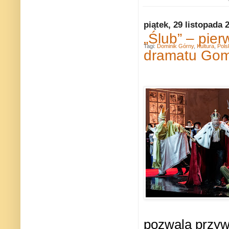
piątek, 29 listopada 
„Ślub” – pie
Tagi:
Dominik Górny
,
Kultura
,
Pols
dramatu Gom
pozwala przywr