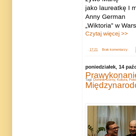
jako laureatkę I
Anny German
„Wiktoria” w War
Czytaj więcej >>
.
17:21
Brak komentarzy:
poniedziałek, 14 paź
Prawykonanie
Tagi:
Dominik Górny
,
Kultura
,
Pols
Międzynarod