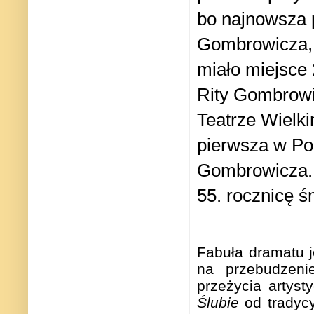
bo najnowsza 
Gombrowicza, 
miało miejsce
Rity Gombrowic
Teatrze Wielk
pierwsza w Pol
Gombrowicza. S
55. rocznicę ś
Fabuła dramatu j
na przebudzeni
przeżycia artyst
Ślubie
od tradycy