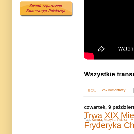
Wszystkie trans
.
07:13
Brak komentarzy:
czwartek, 9 paździer
Trwa XIX Mię
Tagi:
Kultura
,
Muzyka
,
Polska
Fryderyka C