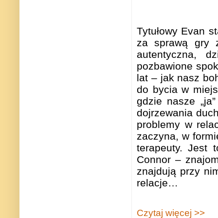
Tytułowy Evan sta
za sprawą gry z
autentyczna, d
pozbawione spok
lat – jak nasz b
do bycia w miej
gdzie nasze „ja”
dojrzewania duch
problemy w rela
zaczyna, w formi
terapeuty. Jest 
Connor – znajom
znajdują przy ni
relacje…
Czytaj więcej >>