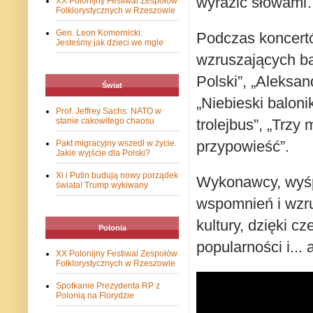
wyrazić słowam
XX Polonijny Festiwal Zespołów
Folklorystycznych w Rzeszowie
Gen. Leon Komornicki:
Podczas koncertó
Jesteśmy jak dzieci we mgle
wzruszających bal
Polski”, „Aleksan
Świat
„Niebieski baloni
Prof. Jeffrey Sachs: NATO w
trolejbus”, „Trzy
stanie cakowitego chaosu
przypowieść”.
Pakt migracyjny wszedł w życie.
Jakie wyjście dla Polski?
Xi i Putin budują nowy porządek
Wykonawcy, wyśpi
świata! Trump wykiwany
wspomnień i wzru
kultury, dzięki 
Polonia
popularności i... 
XX Polonijny Festiwal Zespołów
Folklorystycznych w Rzeszowie
Spotkanie Prezydenta RP z
Polonią na Florydzie