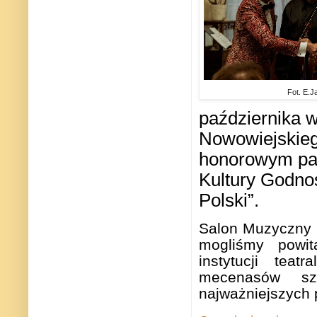
Fot. E.J
października 
Nowowiejskieg
honorowym pat
Kultury Godno
Polski”.
Salon Muzyczny 
mogliśmy powit
instytucji tea
mecenasów szt
najważniejszych p