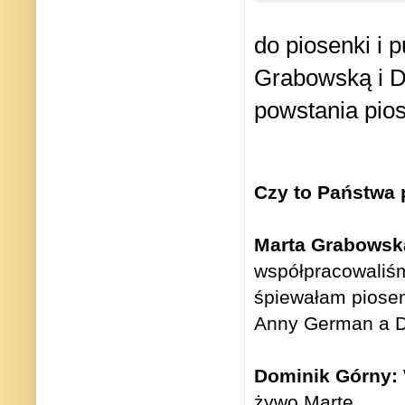
do
piosenki i 
Grabowską i 
powstania pios
Czy to Państwa
Marta Grabowsk
współpracowaliśm
śpiewałam piose
Anny German a Do
Dominik Górny:
żywo Martę