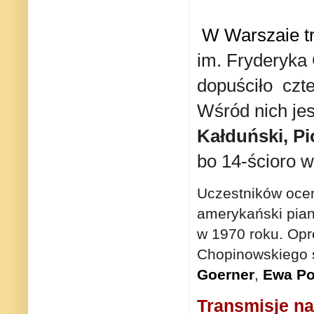
W Warszaie 
im. Fryderyka 
dopuściło czte
Wśród nich je
Kałduński, Pi
bo 14-ścioro w
Uczestników oceni
amerykański pian
w 1970 roku. Opr
Chopinowskiego 
Goerner
,
Ewa Po
Transmisje na