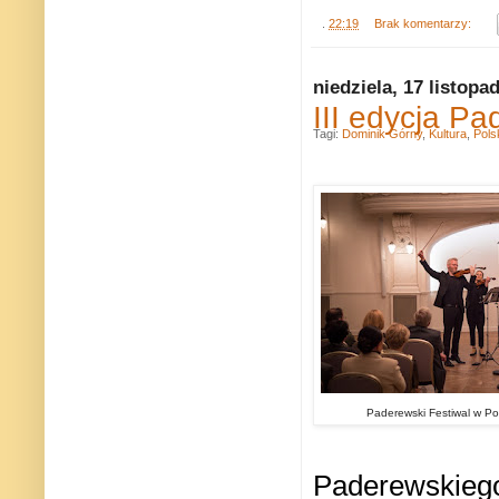
.
22:19
Brak komentarzy:
niedziela, 17 listopa
III edycja Pa
Tagi:
Dominik Górny
,
Kultura
,
Pols
Paderewski Festiwal w Po
Paderewskiego