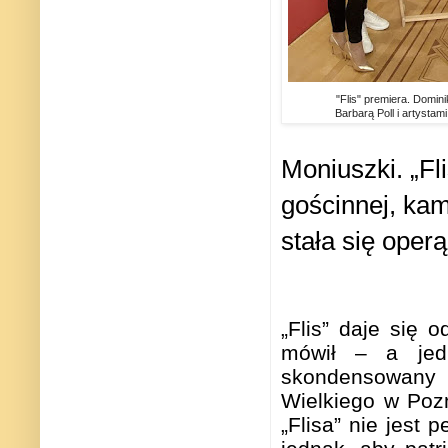
"Flis" premiera. Domin
Barbarą Poll i artystam
Moniuszki. „Fl
gościnnej, kam
stała się oper
„Flis” daje się
mówił – a jed
skondensowany j
Wielkiego w Poz
„Flisa” nie jest 