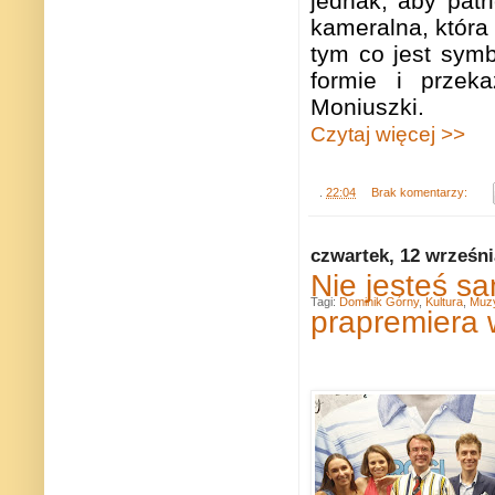
jednak, aby patr
kameralna, która
tym co jest sym
formie i przek
Moniuszki.
Czytaj więcej >>
.
22:04
Brak komentarzy:
czwartek, 12 wrześni
Nie jesteś s
Tagi:
Dominik Górny
,
Kultura
,
Muz
prapremiera