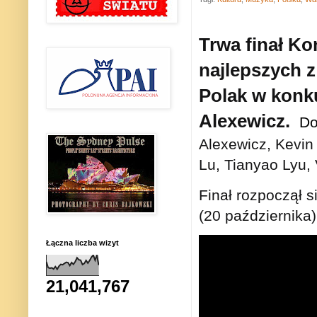
Trwa finał K
najlepszych z
Polak w konku
Alexewicz.
Do 
Alexewicz, Kevin 
Lu, Tianyao Lyu,
Finał rozpoczął s
(20 października
Łączna liczba wizyt
21,041,767