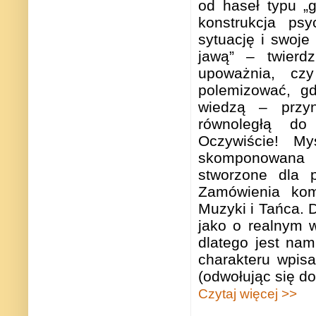
od haseł typu „g
konstrukcja ps
sytuację i swoje
jawą” – twierd
upoważnia, cz
polemizować, gd
wiedzą – przyn
równoległą do 
Oczywiście! M
skomponowana p
stworzone dla p
Zamówienia komp
Muzyki i Tańca.
jako o realnym w
dlatego jest nam
charakteru wpis
(odwołując się do
Czytaj więcej >>