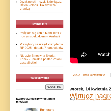
Język polski - język, który łączy.
Dzień Polonii i Polaków za
granicą
Events Info
"Mój tata się żeni". Mam Teatr z
nowym spektaklem w Australii
Prawybory na urząd Prezydenta
RP 2025 - debata 7 kandydatów
Nie żyje Ernestyna Skurjat-
Kozek - unikalna postać Polonii
australijskiej
.
20:22
Brak komentarzy:
Wyszukiwarka
wtorek, 14 kwietnia 
Wirtuoz nagr
Najpopularniejsze w ostatnim
Tagi:
Dominik Górny
,
Kultura
,
Pols
miesiącu
Bumerang