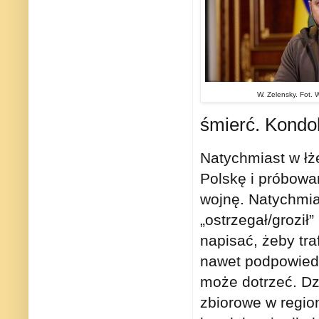
W. Zelensky. Fot.
śmierć. Kondol
Natychmiast w łż
Polskę i próbowa
wojnę. Natychmias
„ostrzegał/groził
napisać, żeby tr
nawet podpowiedz
może dotrzeć. Dzi
zbiorowe w region