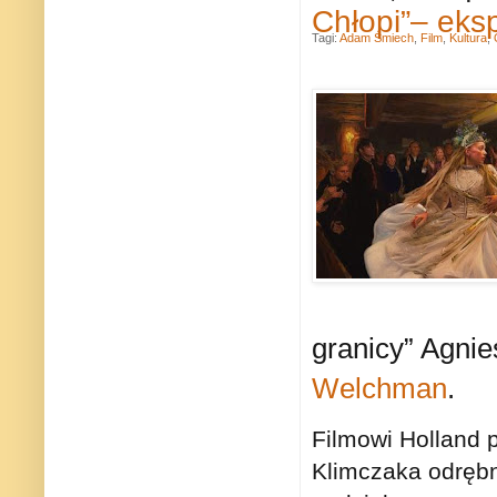
Chłopi”– eks
Tagi:
Adam Śmiech
,
Film
,
Kultura
,
granicy” Agnie
Welchman
.
Filmowi Holland 
Klimczaka odrębn