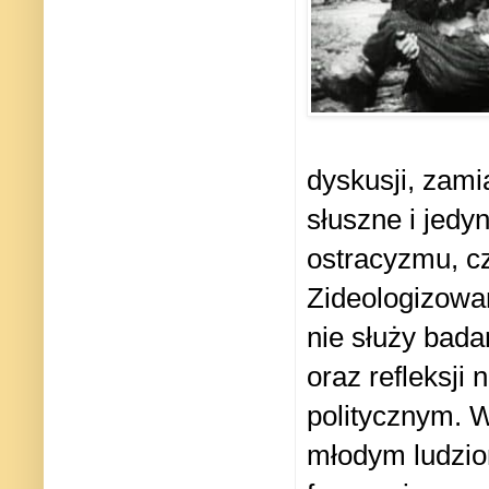
dyskusji, zam
słuszne i jedy
ostracyzmu, cz
Zideologizowan
nie służy bada
oraz refleksji
politycznym. 
młodym ludzio