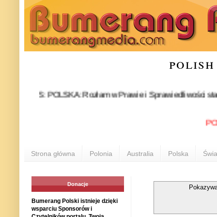
polish
EWS: POLSKA: Rozłam w Prawie i Sprawiedliwości stał się fakt
POLONIA
Strona główna
Polonia
Australia
Polska
Świa
Donacje
Pokazywa
Bumerang Polski istnieje dzięki
wsparciu Sponsorów i
Czytelników portalu. Twoja