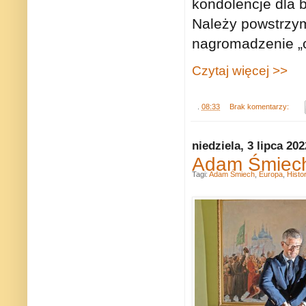
kondolencje dla b
Należy powstrzyma
nagromadzenie „c
Czytaj więcej >>
.
08:33
Brak komentarzy:
niedziela, 3 lipca 202
Adam Śmiech
Tagi:
Adam Śmiech
,
Europa
,
Histor