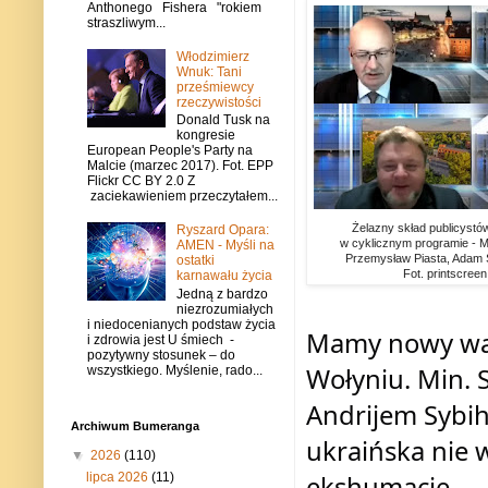
Anthonego Fishera "rokiem
straszliwym...
Włodzimierz
Wnuk: Tani
prześmiewcy
rzeczywistości
Donald Tusk na
kongresie
European People's Party na
Malcie (marzec 2017). Fot. EPP
Flickr CC BY 2.0 Z
zaciekawieniem przeczytałem...
Żelazny skład publicystó
Ryszard Opara:
w cyklicznym programie - Mi
AMEN - Myśli na
Przemysław Piasta, Adam Ś
ostatki
Fot. printscree
karnawału życia
Jedną z bardzo
niezrozumiałych
i niedocenianych podstaw życia
Mamy nowy wąt
i zdrowia jest U śmiech -
pozytywny stosunek – do
Wołyniu. Min. 
wszystkiego. Myślenie, rado...
Andrijem Sybih
Archiwum Bumeranga
ukraińska nie 
▼
2026
(110)
ekshumacje.
lipca 2026
(11)