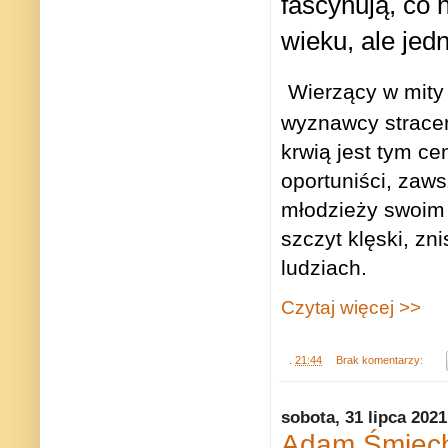
fascynują, co 
wieku, ale jed
Wierzący w mity 
wyznawcy straceńcz
krwią jest tym ce
oportuniści, zaw
młodzieży swoim 
szczyt klęski, zn
ludziach.
Czytaj więcej >>
.
21:44
Brak komentarzy:
sobota, 31 lipca 2021
Adam Śmiech: