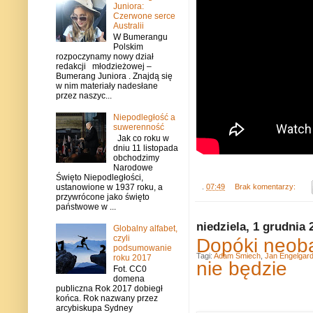
Juniora:
Czerwone serce
Australii
W Bumerangu
Polskim
rozpoczynamy nowy dział
redakcji młodzieżowej –
Bumerang Juniora . Znajdą się
w nim materiały nadesłane
przez naszyc...
Niepodległość a
suwerenność
Jak co roku w
dniu 11 listopada
obchodzimy
Narodowe
Święto Niepodległości,
.
07:49
Brak komentarzy:
ustanowione w 1937 roku, a
przywrócone jako święto
państwowe w ...
niedziela, 1 grudnia 
Globalny alfabet,
czyli
Dopóki neob
podsumowanie
Tagi:
Adam Śmiech
,
Jan Engelgar
roku 2017
nie będzie
Fot. CC0
domena
publiczna Rok 2017 dobiegł
końca. Rok nazwany przez
arcybiskupa Sydney