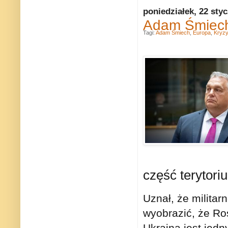
poniedziałek, 22 sty
Adam Śmiech
Tagi:
Adam Śmiech
,
Europa
,
Kryzy
część terytori
Uznał, że militarn
wyobrazić, że Ro
Ukraina jest jed