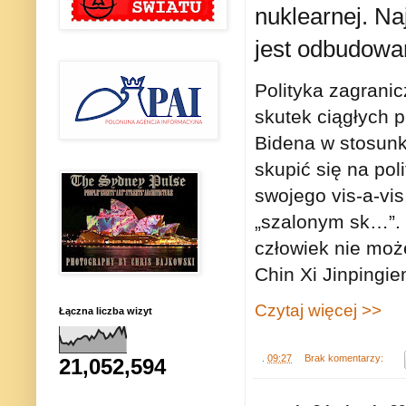
nuklearnej. N
jest odbudowan
Polityka zagrani
skutek ciągłych 
Bidena w stosunk
skupić się na pol
swojego vis-a-vi
„szalonym sk…”. 
człowiek nie moż
Chin Xi Jinpingie
Czytaj więcej >>
Łączna liczba wizyt
.
09:27
Brak komentarzy:
21,052,594