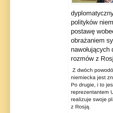
dyplomatyczny
polityków niem
postawę wobec
obrażaniem syg
nawołujących d
rozmów z Rosj
Z dwóch powodów 
niemiecka jest zn
Po drugie, i to j
reprezentantem U
realizuje swoje 
z Rosją.