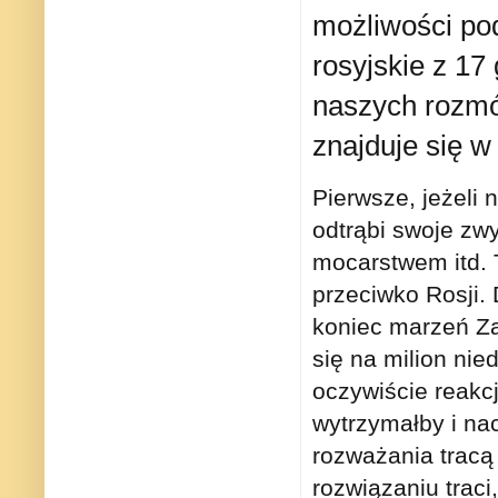
możliwości po
rosyjskie z 17
naszych rozm
znajduje się w
Pierwsze, jeżeli 
odtrąbi swoje zw
mocarstwem itd. T
przeciwko Rosji. 
koniec marzeń Za
się na milion ni
oczywiście reakcj
wytrzymałby i na
rozważania tracą 
rozwiązaniu traci