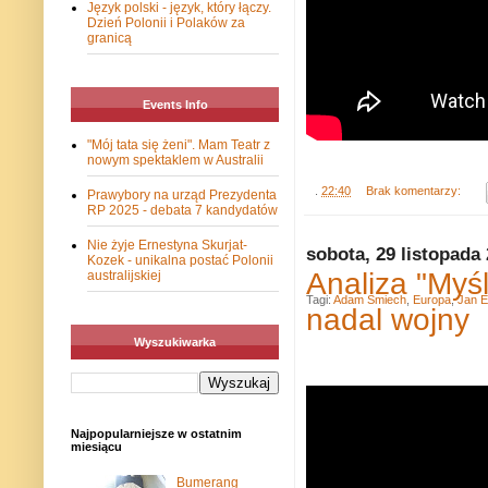
Język polski - język, który łączy.
Dzień Polonii i Polaków za
granicą
Events Info
"Mój tata się żeni". Mam Teatr z
nowym spektaklem w Australii
.
22:40
Brak komentarzy:
Prawybory na urząd Prezydenta
RP 2025 - debata 7 kandydatów
Nie żyje Ernestyna Skurjat-
sobota, 29 listopada
Kozek - unikalna postać Polonii
Analiza "Myśl
australijskiej
Tagi:
Adam Śmiech
,
Europa
,
Jan E
nadal wojny
Wyszukiwarka
Najpopularniejsze w ostatnim
miesiącu
Bumerang