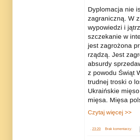
Dyplomacja nie i
zagraniczną. W 
wypowiedzi i jąt
szczekanie w int
jest zagrożona pr
rządzą. Jest zag
absurdy sprzeda
z powodu Świąt W
trudnej troski o 
Ukraińskie mięso
mięsa. Mięsa pols
Czytaj więcej >>
.
23:20
Brak komentarzy: