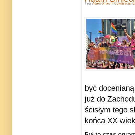
Tagi:
Adam Śmiech
,
Cywilizacja
,
E
być docenianą 
już do Zachodu
ścisłym tego s
końca XX wiek
Był to czas ogro