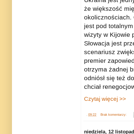
że większość mi
okolicznościach. 
jest pod totalny
wizyty w Kijowie
Słowacja jest prz
scenariusz zwięk
premier zapowied
otrzyma żadnej b
odniósł się też 
chciał renegocjo
Czytaj więcej >>
.
09:22
Brak komentarzy:
niedziela, 12 listopa