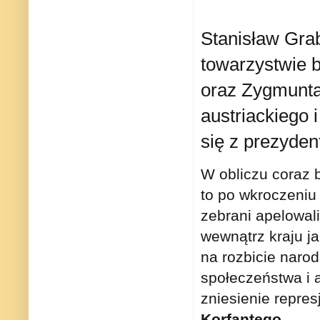
Stanisław Gra
towarzystwie 
oraz Zygmunta
austriackiego 
się z prezyde
W obliczu coraz 
to po wkroczeniu 
zebrani apelowal
wewnątrz kraju ja
na rozbicie narod
społeczeństwa i a
zniesienie repres
Korfantego.