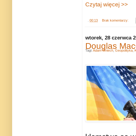
Czytaj więcej >>
.
00:13
Brak komentarzy:
wtorek, 28 czerwca 
Douglas Mac
Tagi:
Adam Śmiech
,
Geopolityka
,