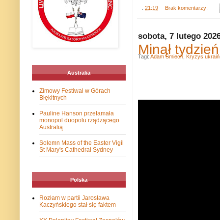
.
21:19
Brak komentarzy:
sobota, 7 lutego 202
Minął tydzień
Tagi:
Adam Śmiech
,
Kryzys ukraiń
Australia
Zimowy Festiwal w Górach
Błękitnych
Pauline Hanson przełamała
monopol duopolu rządzącego
Australią
Solemn Mass of the Easter Vigil
St Mary's Cathedral Sydney
Polska
Rozłam w partii Jarosława
Kaczyńskiego stał się faktem