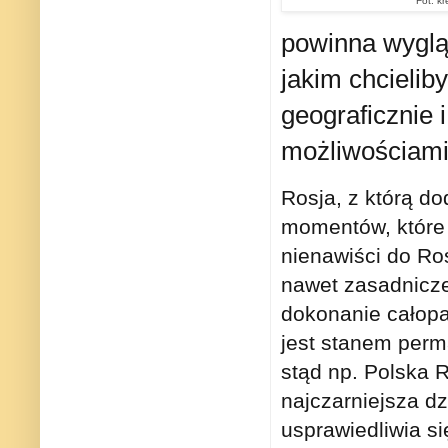
Fot. kr
powinna wyglą
jakim chcielib
geograficznie 
możliwościami 
Rosja, z którą do
momentów, które 
nienawiści do Ro
nawet zasadnicze
dokonanie całopal
jest stanem perm
stąd np. Polska 
najczarniejsza dz
usprawiedliwia s