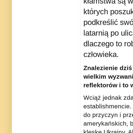
kłamstwa są wa
których poszuk
podkreślić swó
latarnią po ul
dlaczego to ro
człowieka.
Znalezienie dzi
wielkim wyzwan
reflektorów i to
Wciąż jednak zda
establishmencie.
do przyczyn i pr
amerykańskich, br
klęskę Ukrainy. A