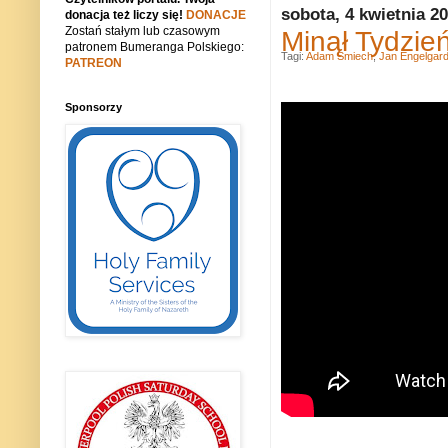
sobota, 4 kwietnia 2
donacja też liczy się!
DONACJE
Zostań stałym lub czasowym
Minął Tydzień
patronem Bumeranga Polskiego:
Tagi:
Adam Śmiech
,
Jan Engelgar
PATREON
Sponsorzy