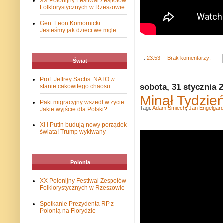
XX Polonijny Festiwal Zespołów
Folklorystycznych w Rzeszowie
Gen. Leon Komornicki:
Jesteśmy jak dzieci we mgle
.
23:53
Brak komentarzy:
Świat
Prof. Jeffrey Sachs: NATO w
sobota, 31 stycznia 
stanie cakowitego chaosu
Minął Tydzie
Pakt migracyjny wszedł w życie.
Tagi:
Adam Śmiech
,
Jan Engelgar
Jakie wyjście dla Polski?
Xi i Putin budują nowy porządek
świata! Trump wykiwany
Polonia
XX Polonijny Festiwal Zespołów
Folklorystycznych w Rzeszowie
Spotkanie Prezydenta RP z
Polonią na Florydzie