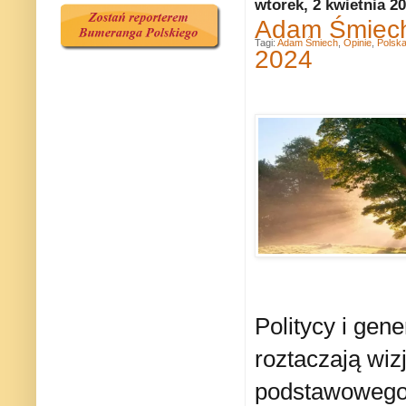
wtorek, 2 kwietnia 2
Adam Śmiech:
Tagi:
Adam Śmiech
,
Opinie
,
Polsk
2024
Politycy i gen
roztaczają wizj
podstawowego 