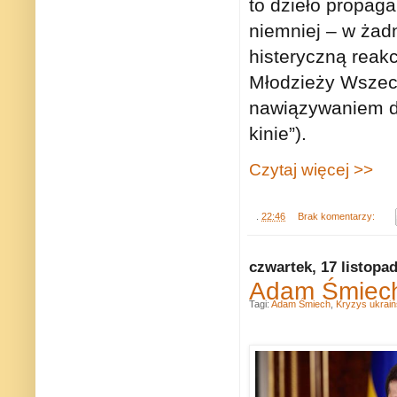
to dzieło propag
niemniej – w żad
histeryczną reak
Młodzieży Wszech
nawiązywaniem do
kinie”).
Czytaj więcej >>
.
22:46
Brak komentarzy:
czwartek, 17 listopa
Adam Śmiech:
Tagi:
Adam Śmiech
,
Kryzys ukraiń