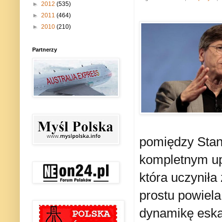
►
2012
(535)
►
2011
(464)
►
2010
(210)
Partnerzy
pomiędzy Stan
kompletnym u
która uczyniła
prostu powiela
dynamikę eska