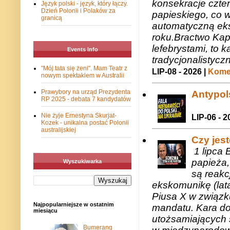
konsekracje czte
Język polski - język, który łączy.
Dzień Polonii i Polaków za
papieskiego, co w
granicą
automatyczną eks
roku.Bractwo Ka
lefebrystami, to
Events Info
tradycjonalistycz
"Mój tata się żeni". Mam Teatr z
LIP-08 - 2026 |
Komen
nowym spektaklem w Australii
Prawybory na urząd Prezydenta
Antypols
RP 2025 - debata 7 kandydatów
Nie żyje Ernestyna Skurjat-
LIP-06 - 2
Kozek - unikalna postać Polonii
australijskiej
Czy jes
1 lipca 
papieża,
Wyszukiwarka
są reakc
ekskomunikę (lat
Piusa X w związk
Najpopularniejsze w ostatnim
mandatu. Kara do
miesiącu
utożsamiających 
Bumerang