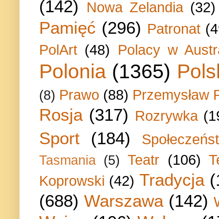
(142)
Nowa Zelandia
(32)
Pamięć
(296)
Patronat
(4
PolArt
(48)
Polacy w Austra
Polonia
(1365)
Pols
Prawo
(88)
Przemysław P
(8)
Rosja
(317)
Rozrywka
(1
Sport
(184)
Społeczeńs
Teatr
(106)
T
Tasmania
(5)
Tradycja
(
Koprowski
(42)
(688)
Warszawa
(142)