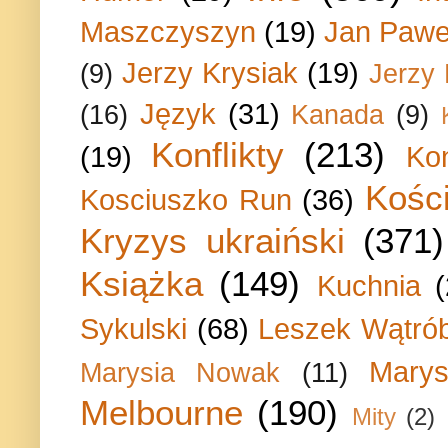
Maszczyszyn
(19)
Jan Paweł
Jerzy Krysiak
(19)
(9)
Jerzy
Język
(31)
(16)
Kanada
(9)
Konflikty
(213)
(19)
Ko
Kości
Kosciuszko Run
(36)
Kryzys ukraiński
(371)
Książka
(149)
Kuchnia
Sykulski
(68)
Leszek Wątrób
Marys
Marysia Nowak
(11)
Melbourne
(190)
Mity
(2)