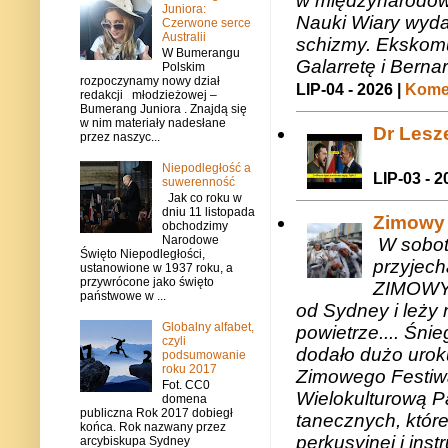
w międzynarodow
Juniora:
Nauki Wiary wyda
Czerwone serce
Australii
schizmy. Ekskomu
W Bumerangu
Galarretę i Bernar
Polskim
rozpoczynamy nowy dział
LIP-04 - 2026 |
Komen
redakcji młodzieżowej –
Bumerang Juniora . Znajdą się
w nim materiały nadesłane
Dr Lesze
przez naszyc...
Niepodległość a
LIP-03 - 2
suwerenność
Jak co roku w
dniu 11 listopada
Zimowy 
obchodzimy
Narodowe
W sobotę
Święto Niepodległości,
przyjech
ustanowione w 1937 roku, a
przywrócone jako święto
ZIMOWY 
państwowe w ...
od Sydney i leży 
Globalny alfabet,
powietrze.... Śni
czyli
dodało dużo uroku
podsumowanie
roku 2017
Zimowego Festiwal
Fot. CC0
Wielokulturową P
domena
publiczna Rok 2017 dobiegł
tanecznych, któr
końca. Rok nazwany przez
perkusyjnej i in
arcybiskupa Sydney