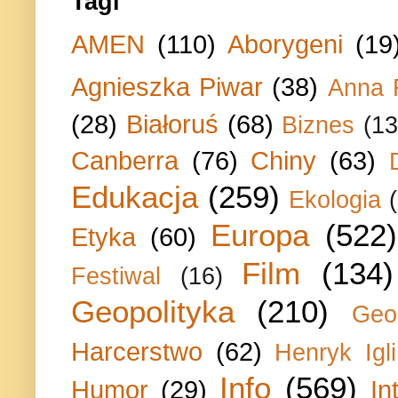
Tagi
AMEN
(110)
Aborygeni
(19
Agnieszka Piwar
(38)
Anna 
(28)
Białoruś
(68)
Biznes
(13
Canberra
(76)
Chiny
(63)
Edukacja
(259)
Ekologia
Europa
(522)
Etyka
(60)
Film
(134)
Festiwal
(16)
Geopolityka
(210)
Geo
Harcerstwo
(62)
Henryk Igli
Info
(569)
Humor
(29)
In