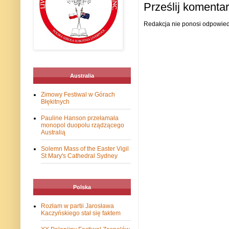
Prześlij komenta
Redakcja nie ponosi odpowiedz
Australia
Zimowy Festiwal w Górach
Błękitnych
Pauline Hanson przełamała
monopol duopolu rządzącego
Australią
Solemn Mass of the Easter Vigil
St Mary's Cathedral Sydney
Polska
Rozłam w partii Jarosława
Kaczyńskiego stał się faktem