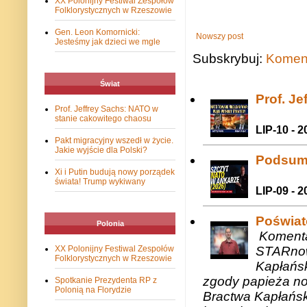
XX Polonijny Festiwal Zespołów
Folklorystycznych w Rzeszowie
Gen. Leon Komornicki:
Nowszy post
Jesteśmy jak dzieci we mgle
Subskrybuj:
Koment
Świat
Prof. J
Prof. Jeffrey Sachs: NATO w
stanie cakowitego chaosu
LIP-10 - 2
Pakt migracyjny wszedł w życie.
Jakie wyjście dla Polski?
Podsum
Xi i Putin budują nowy porządek
świata! Trump wykiwany
LIP-09 - 2
Poświat
Polonia
Komenta
STARnow
XX Polonijny Festiwal Zespołów
Folklorystycznych w Rzeszowie
Kapłańsk
zgody papieża n
Spotkanie Prezydenta RP z
Polonią na Florydzie
Bractwa Kapłańsk