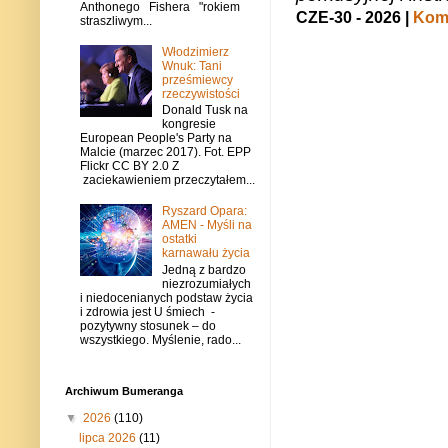
Anthonego Fishera "rokiem
CZE-30 - 2026 |
Kome
straszliwym...
Włodzimierz
Wnuk: Tani
prześmiewcy
rzeczywistości
Donald Tusk na
kongresie
European People's Party na
Malcie (marzec 2017). Fot. EPP
Flickr CC BY 2.0 Z
zaciekawieniem przeczytałem...
Ryszard Opara:
AMEN - Myśli na
ostatki
karnawału życia
Jedną z bardzo
niezrozumiałych
i niedocenianych podstaw życia
i zdrowia jest U śmiech -
pozytywny stosunek – do
wszystkiego. Myślenie, rado...
Archiwum Bumeranga
▼
2026
(110)
lipca 2026
(11)