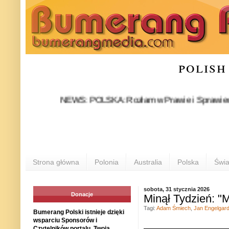
polish
NEWS: POLSKA: Rozłam w Prawie i Sprawiedliwości s
Strona główna
Polonia
Australia
Polska
Świa
sobota, 31 stycznia 2026
Donacje
Minął Tydzień: "
Tagi:
Adam Śmiech
,
Jan Engelgar
Bumerang Polski istnieje dzięki
wsparciu Sponsorów i
Czytelników portalu. Twoja