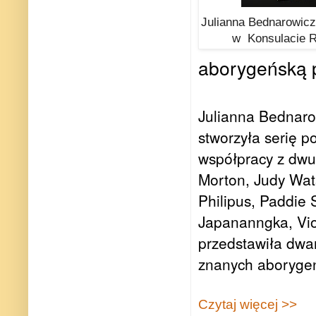
Julianna Bednarowic
w Konsulacie 
aborygeńską p
Julianna Bednarow
stworzyła serię p
współpracy z dwu
Morton, Judy Wat
Philipus, Paddie 
Japananngka, Viol
przedstawiła dwa
znanych aborygeń
Czytaj więcej >>