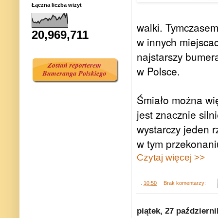
Łączna liczba wizyt
walki. Tymczasem 
20,969,711
w innych miejsca
najstarszy bumer
w Polsce.
Śmiało można wię
jest znacznie sil
wystarczy jeden r
w tym przekonani
Czytaj więcej >>
.
10:50
Brak komentarzy:
piątek, 27 październ