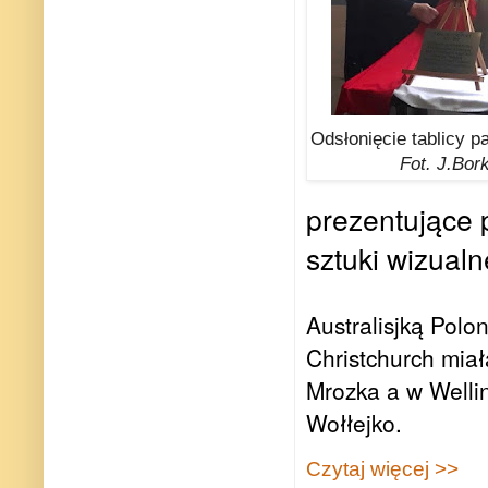
Odsłonięcie tablicy 
Fot. J.Bor
prezentujące p
sztuki wizualn
Australisjką Polo
Christchurch miał
Mrozka a w Welli
Wołłejko.
Czytaj więcej >>