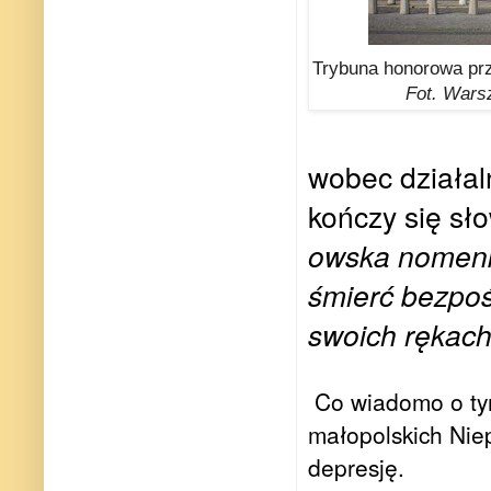
Trybuna honorowa pr
Fot. Wars
wobec działaln
kończy się sł
owska nomenkl
śmierć bezpoś
swoich rękach
Co wiadomo o tym
małopolskich Niep
depresję.