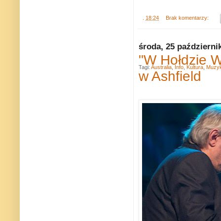
.
18:24
Brak komentarzy:
środa, 25 październi
"W Hołdzie W
Tagi:
Australia
,
Info
,
Kultura
,
Muzy
w Ashfield