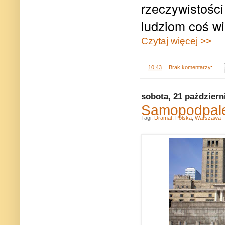
rzeczywistości
ludziom coś wi
Czytaj więcej >>
.
10:43
Brak komentarzy:
sobota, 21 październ
Samopodpalen
Tagi:
Dramat
,
Polska
,
Warszawa