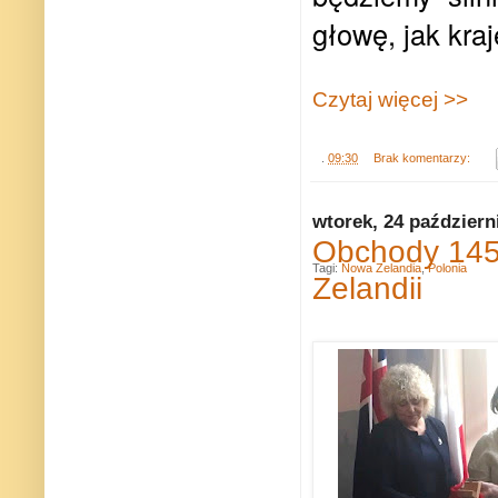
głowę, jak kra
Czytaj więcej >>
.
09:30
Brak komentarzy:
wtorek, 24 październ
Obchody 145.
Tagi:
Nowa Zelandia
,
Polonia
Zelandii