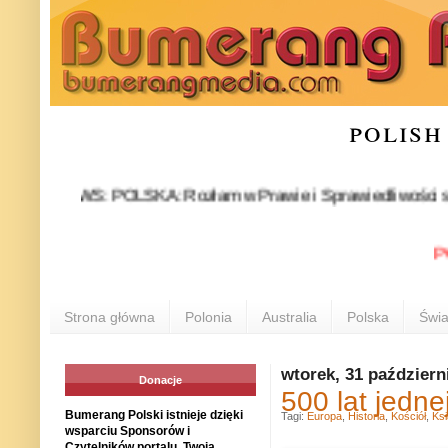
polish
NEWS: POLSKA: Rozłam w Prawie i Sprawiedliwości stał się fak
POLONI
Strona główna
Polonia
Australia
Polska
Świa
wtorek, 31 październ
Donacje
500 lat jedne
Bumerang Polski istnieje dzięki
Tagi:
Europa
,
Historia
,
Kościół
,
Ks
wsparciu Sponsorów i
Czytelników portalu. Twoja