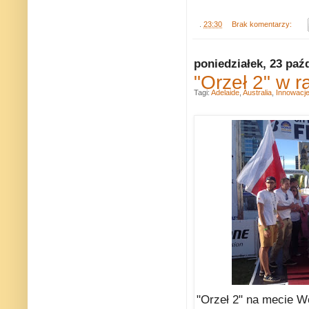
.
23:30
Brak komentarzy:
poniedziałek, 23 paź
"Orzeł 2" w 
Tagi:
Adelaide
,
Australia
,
Innowacj
"Orzeł 2" na mecie W