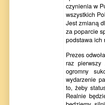
czynienia w P
wszystkich Po
Jest zmianą d
za poparcie sp
podstawa ich 
Prezes odwoła
raz pierwszy 
ogromny suk
wydarzenie pa
to, żeby statu
Realnie będzi
będziemy siln