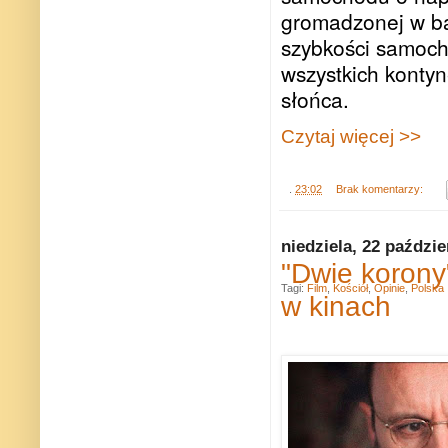
gromadzonej w ba
szybkości samoch
wszystkich kontyn
słońca.
Czytaj więcej >>
.
23:02
Brak komentarzy:
niedziela, 22 paździe
"Dwie korony
Tagi:
Film
,
Kościół
,
Opinie
,
Polska
w kinach