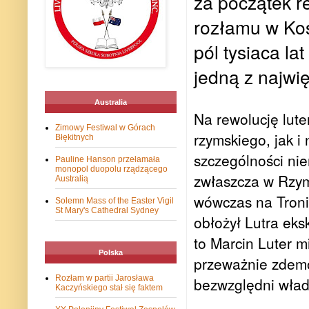
za początek r
rozłamu w Koś
pól tysiaca la
jedną z najwię
Australia
Na rewolucję lut
Zimowy Festiwal w Górach
rzymskiego, jak 
Błękitnych
szczególności nie
Pauline Hanson przełamała
monopol duopolu rządzącego
zwłaszcza w Rzymi
Australią
wówczas na Troni
Solemn Mass of the Easter Vigil
St Mary's Cathedral Sydney
obłożył Lutra eks
to Marcin Luter m
Polska
przeważnie zdemor
Rozłam w partii Jarosława
bezwzględni wład
Kaczyńskiego stał się faktem