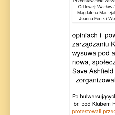
Przedstawiciele zarzą
Od lewej: Wacław 
Magdalena Maciejak
Joanna Fenik i Wo
opiniach i
pow
zarządzaniu 
wysuwa pod a
nowa, społec
Save Ashfield 
zorganizowa
Po bulwersującyc
br. pod Klubem P
protestowali prze