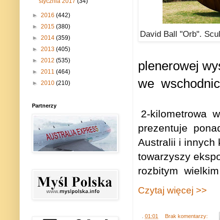
stycznia 2017
(34)
►
2016
(442)
►
2015
(380)
David Ball "Orb". Scu
►
2014
(359)
►
2013
(405)
►
2012
(535)
plenerowej wy
►
2011
(464)
we
wschodnic
►
2010
(210)
Partnerzy
2-kilometrowa
w
prezentuje
ponad
Australii i innyc
towarzyszy ekspo
rozbitym
wielkim
Czytaj więcej >>
.
01:01
Brak komentarzy: