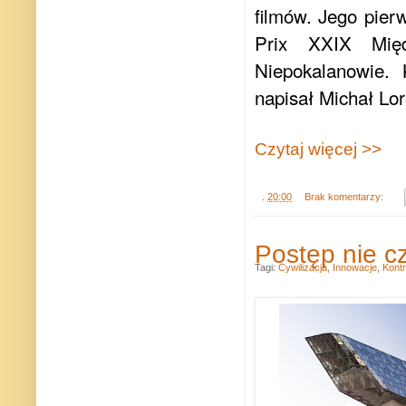
filmów. Jego pier
Prix XXIX Międ
Niepokalanowie.
napisał Michał Lor
Czytaj więcej >>
.
20:00
Brak komentarzy:
Postęp nie 
Tagi:
Cywilizacja
,
Innowacje
,
Kont