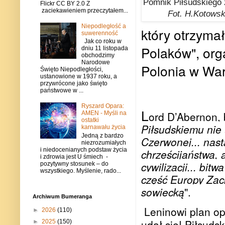
Pomnik Piłsudskiego 
Flickr CC BY 2.0 Z
zaciekawieniem przeczytałem...
Fot. H.Kotowsk
Niepodległość a
który otrzyma
suwerenność
Jak co roku w
Polaków", or
dniu 11 listopada
obchodzimy
Narodowe
Polonia w Wa
Święto Niepodległości,
ustanowione w 1937 roku, a
przywrócone jako święto
państwowe w ...
Ryszard Opara:
L
ord D’Abernon, b
AMEN - Myśli na
ostatki
Piłsudskiemu nie
karnawału życia
Jedną z bardzo
Czerwonej... nast
niezrozumiałych
i niedocenianych podstaw życia
chrześcijaństwa, 
i zdrowia jest U śmiech -
cywilizacji... bi
pozytywny stosunek – do
wszystkiego. Myślenie, rado...
część Europy Zach
sowiecką
".
Archiwum Bumeranga
Leninowi plan op
►
2026
(110)
udał się! Piłsudsk
►
2025
(150)