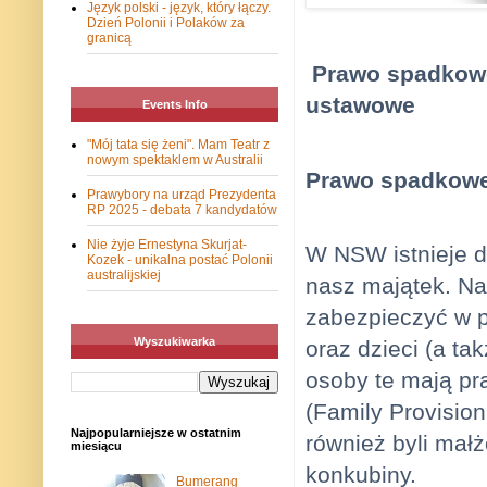
Język polski - język, który łączy.
Dzień Polonii i Polaków za
granicą
Prawo spadkowe
ustawowe
Events Info
"Mój tata się żeni". Mam Teatr z
nowym spektaklem w Australii
Prawo spadkowe
Prawybory na urząd Prezydenta
RP 2025 - debata 7 kandydatów
Nie żyje Ernestyna Skurjat-
W NSW istnieje d
Kozek - unikalna postać Polonii
australijskiej
nasz majątek. N
zabezpieczyć w p
Wyszukiwarka
oraz dzieci (a t
osoby te mają p
(Family Provisio
Najpopularniejsze w ostatnim
również byli małż
miesiącu
konkubiny.
Bumerang