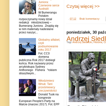
Juniora:
Czerwone serce
Czytaj więcej >>
Australii
W Bumerangu
Polskim
.
07:12
Brak komentarzy:
rozpoczynamy nowy dział
redakcji młodzieżowej –
Bumerang Juniora . Znajdą się
w nim materiały nadesłane
poniedziałek, 30 paź
przez naszyc...
Andrzej Siedl
Globalny alfabet,
Tagi:
Andrzej Siedlecki
,
Historia
,
O
czyli
podsumowanie
roku 2017
Fot. CC0
domena
publiczna Rok 2017 dobiegł
końca. Rok nazwany przez
arcybiskupa Sydney
Anthonego Fishera "rokiem
straszliwym...
Włodzimierz
Wnuk: Tani
prześmiewcy
rzeczywistości
Donald Tusk na
kongresie
European People's Party na
Malcie (marzec 2017). Fot. EPP