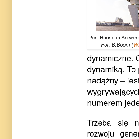
Port House in Antwer
Fot. B.Boom (
Wi
dynamiczne. C
dynamiką. To p
nadążny – jest
wygrywających
numerem jeden
Trzeba się 
rozwoju gene