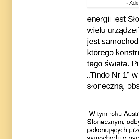
- Ade
energii jest 
wielu urządze
jest samochód
którego konstru
tego świata. 
„Tindo Nr 1” w
słoneczną, obs
W tym roku Aust
Słonecznym, odby
pokonujących prz
samochodu o napę