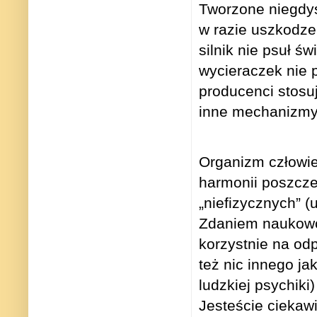
Tworzone niegdyś
w razie uszkodze
silnik nie psuł ś
wycieraczek nie p
producenci stosuj
inne mechanizmy,
Organizm człowie
harmonii poszczeg
„niefizycznych” (u
Zdaniem naukowcó
korzystnie na odp
też nic innego ja
ludzkiej psychik
Jesteście ciekaw