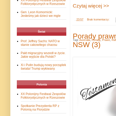
XX Polonijny Festiwal Zespołów
Folklorystycznych w Rzeszowie
Czytaj więcej >>
Gen. Leon Komornicki:
Jesteśmy jak dzieci we mgle
.
23:57
Brak komentarzy:
Świat
Porady praw
Tagi:
Australia
,
Porady
,
Prawo
,
Raf
Prof. Jeffrey Sachs: NATO w
NSW (3)
stanie cakowitego chaosu
Pakt migracyjny wszedł w życie.
Jakie wyjście dla Polski?
Xi i Putin budują nowy porządek
świata! Trump wykiwany
Polonia
XX Polonijny Festiwal Zespołów
Folklorystycznych w Rzeszowie
Spotkanie Prezydenta RP z
Polonią na Florydzie