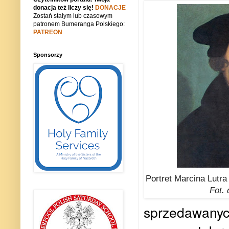
donacja też liczy się!
DONACJE
Zostań stałym lub czasowym
patronem Bumeranga Polskiego:
PATREON
Sponsorzy
Portret Marcina Lutr
Fot.
sprzedawanych