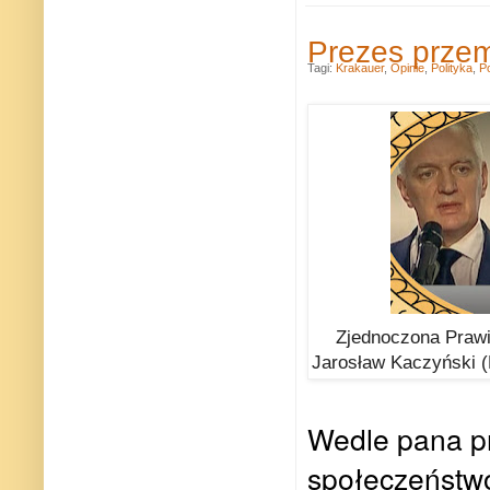
Prezes przem
Tagi:
Krakauer
,
Opinie
,
Polityka
,
P
Zjednoczona Prawi
Jarosław Kaczyński (P
Wedle pana pr
społeczeństwo