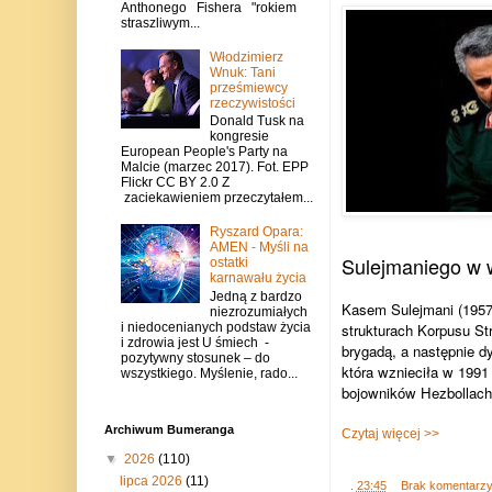
Anthonego Fishera "rokiem
straszliwym...
Włodzimierz
Wnuk: Tani
prześmiewcy
rzeczywistości
Donald Tusk na
kongresie
European People's Party na
Malcie (marzec 2017). Fot. EPP
Flickr CC BY 2.0 Z
zaciekawieniem przeczytałem...
Ryszard Opara:
AMEN - Myśli na
Sulejmaniego w woj
ostatki
karnawału życia
Jedną z bardzo
Kasem Sulejmani (1957-2
niezrozumiałych
strukturach Korpusu St
i niedocenianych podstaw życia
i zdrowia jest U śmiech -
brygadą, a następnie d
pozytywny stosunek – do
która wznieciła w 1991 r
wszystkiego. Myślenie, rado...
bojowników Hezbollach
Archiwum Bumeranga
Czytaj więcej >>
▼
2026
(110)
lipca 2026
(11)
.
23:45
Brak komentarz