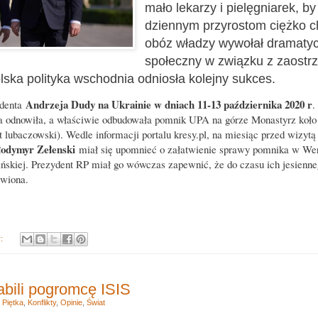
mało lekarzy i pielęgniarek, b
dziennym przyrostom ciężko c
obóz władzy wywołał dramatycz
społeczny w związku z zaostr
lska polityka wschodnia odniosła kolejny sukces.
Andrzeja Dudy na Ukrainie w dniach 11-13 października 2020 r
denta
.
ska odnowiła, a właściwie odbudowała pomnik UPA na górze Monastyrz koł
 lubaczowski). Wedle informacji portalu kresy.pl, na miesiąc przed wizyt
odymyr Zełenski
miał się upomnieć o załatwienie sprawy pomnika w Wer
ińskiej. Prezydent RP miał go wówczas zapewnić, że do czasu ich jesienne
twiona.
y:
bili pogromcę ISIS
 Piętka
,
Konflikty
,
Opinie
,
Świat