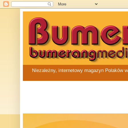
Niezależny, internetowy magazyn Polaków w Au