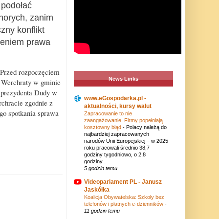
y podołać
horych, zanim
ny konflikt
zeniem prawa
 Przed rozpoczęciem
News Links
o Werchraty w gminie
ą prezydenta Dudy w
www.eGospodarka.pl -
chracie zgodnie z
aktualności, kursy walut
go spotkania sprawa
Zapracowanie to nie
zaangażowanie. Firmy popełniają
kosztowny błąd
-
Polacy należą do
najbardziej zapracowanych
narodów Unii Europejskiej – w 2025
roku pracowali średnio 38,7
godziny tygodniowo, o 2,8
godziny...
5 godzin temu
Videoparlament PL - Janusz
Jaskółka
Koalicja Obywatelska: Szkoły bez
telefonów i płatnych e-dzienników
-
11 godzin temu