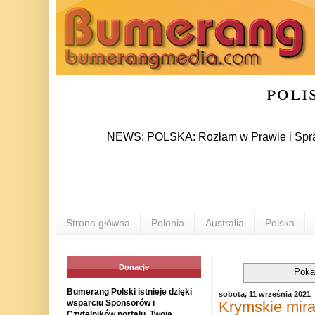
poli
NEWS: POLSKA: Rozłam w Prawie i Sprawiedliwoś
Strona główna
Polonia
Australia
Polska
Donacje
Poka
Bumerang Polski istnieje dzięki
sobota, 11 września 2021
Krymskie mir
wsparciu Sponsorów i
Czytelników portalu. Twoja