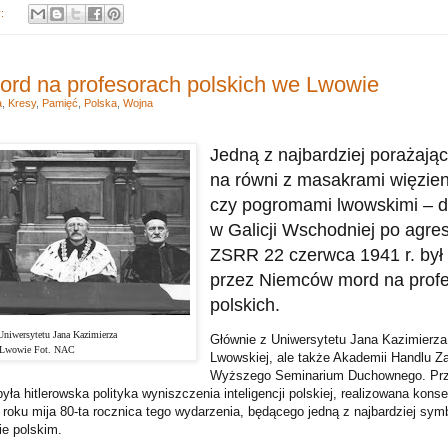
y:
Mord na profesorach polskich we Lwowie
a
,
Kresy
,
Pamięć
,
Polska
,
Wojna
Jedną z najbardziej porażając
na równi z masakrami więzi
czy pogromami lwowskimi – do
w Galicji Wschodniej po agresj
ZSRR 22 czerwca 1941 r. był
przez Niemców mord na prof
polskich.
Uniwersytetu Jana Kazimierza
Głównie z Uniwersytetu Jana Kazimierza i
Lwowie Fot. NAC
Lwowskiej, ale także Akademii Handlu Za
Wyższego Seminarium Duchownego. Prz
 była hitlerowska polityka wyniszczenia inteligencji polskiej, realizowana kons
 roku mija 80-ta rocznica tego wydarzenia, będącego jedną z najbardziej sym
ie polskim.