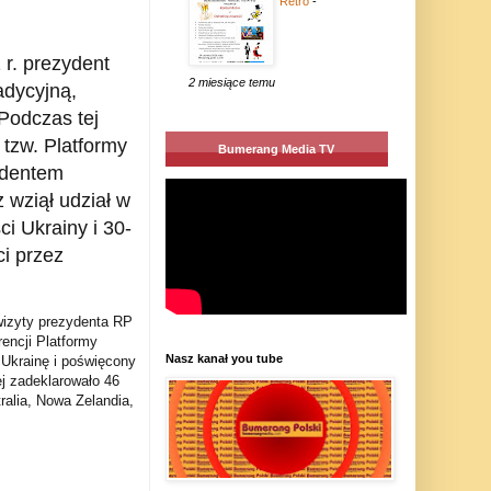
Retro
-
 r. prezydent
2 miesiące temu
adycyjną,
Podczas tej
 tzw. Platformy
Bumerang Media TV
zydentem
wziął udział w
i Ukrainy i 30-
ci przez
izyty prezydenta RP
rencji Platformy
Nasz kanał you tube
 Ukrainę i poświęcony
ej zadeklarowało 46
ralia, Nowa Zelandia,