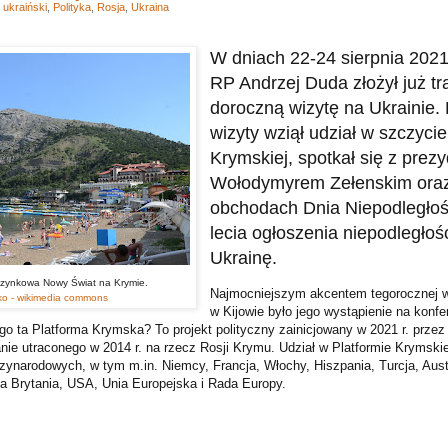
 ukraiński
,
Polityka
,
Rosja
,
Ukraina
W dniach 22-24 sierpnia 2021
RP Andrzej Duda złożył już tr
doroczną wizytę na Ukrainie. 
wizyty wziął udział w szczycie
Krymskiej, spotkał się z pre
Wołodymyrem Zełenskim oraz 
obchodach Dnia Niepodległośc
lecia ogłoszenia niepodległoś
Ukrainę.
zynkowa Nowy Świat na Krymie.
Najmocniejszym akcentem tegorocznej w
ko - wikimedia commons
w Kijowie było jego wystąpienie na konfe
go ta Platforma Krymska? To projekt polityczny zainicjowany w 2021 r. przez
anie utraconego w 2014 r. na rzecz Rosji Krymu. Udział w Platformie Krymski
dzynarodowych, w tym m.in. Niemcy, Francja, Włochy, Hiszpania, Turcja, Aust
a Brytania, USA, Unia Europejska i Rada Europy.