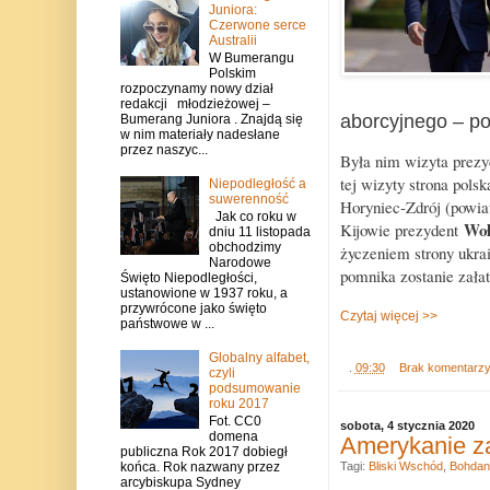
Juniora:
Czerwone serce
Australii
W Bumerangu
Polskim
rozpoczynamy nowy dział
redakcji młodzieżowej –
aborcyjnego – po
Bumerang Juniora . Znajdą się
w nim materiały nadesłane
przez naszyc...
Była nim wizyta prezy
tej wizyty strona pol
Niepodległość a
suwerenność
Horyniec-Zdrój (powiat
Jak co roku w
Woł
Kijowie prezydent
dniu 11 listopada
obchodzimy
życzeniem strony ukra
Narodowe
pomnika zostanie zała
Święto Niepodległości,
ustanowione w 1937 roku, a
przywrócone jako święto
Czytaj więcej >>
państwowe w ...
Globalny alfabet,
.
09:30
Brak komentarz
czyli
podsumowanie
roku 2017
Fot. CC0
sobota, 4 stycznia 2020
domena
Amerykanie za
publiczna Rok 2017 dobiegł
końca. Rok nazwany przez
Tagi:
Bliski Wschód
,
Bohdan
arcybiskupa Sydney