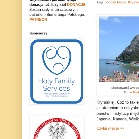
Tagi:
Bohdan Piętka
,
Kryzys
donacja też liczy się!
DONACJE
Zostań stałym lub czasowym
patronem Bumeranga Polskiego:
PATREON
Sponsorzy
Miejscowość wypoc
Fot.
A.But
Krymskiej. Cóż to takie
jej staraniom o odzysk
państw i instytucji mię
Japonia, Kanada, Wielk
Czytaj więcej >>