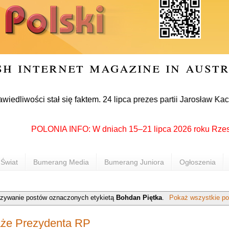
sh internet magazine in aust
ci stał się faktem. 24 lipca prezes partii Jarosław Kaczyński
POLONIA INFO: W dniach 15–21 lipca 2026 roku Rzeszów pon
Świat
Bumerang Media
Bumerang Juniora
Ogłoszenia
zywanie postów oznaczonych etykietą
Bohdan Piętka
.
Pokaż wszystkie po
aże Prezydenta RP