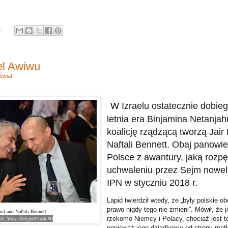
y:
el Awiwu
Świat
W
Izraelu ostatecznie dobie
letnia era Binjamina Netanja
koalicję rządzącą tworzą Jair
Naftali Bennett. Obaj panowie
Polsce z awantury, jaką rozpęt
uchwaleniu przez Sejm noweli
IPN w styczniu 2018 r.
Lapid twierdził wtedy, że „były polskie o
prawo nigdy tego nie zmieni”. Mówił, że j
pid and Naftali Bennett
it: Yossi Zeliger/Flash 90
rzekomo Niemcy i Polacy, chociaż jest t
ponieważ jego dziadkowie od strony matk