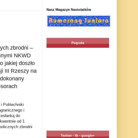
Nasz Magazyn Nastolatków
Pogoda
ych zbrodni –
ennymi NKWD
 jakiej doszło
i III Rzeszy na
 dokonany
esorach
 Politechniki
granicznego i
esłanką do
ekwentnie od 1
bolicznych zbrodni
Twitter - fb - google+