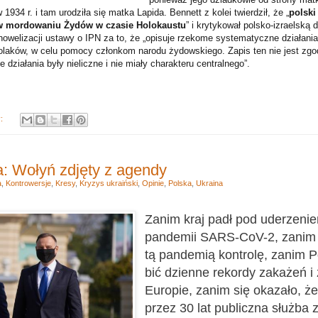
934 r. i tam urodziła się matka Lapida. Bennett z kolei twierdził, że „
polski
w mordowaniu Żydów w czasie Holokaustu
” i krytykował polsko-izraelską 
nowelizacji ustawy o IPN za to, że „opisuje rzekome systematyczne działania
olaków, w celu pomocy członkom narodu żydowskiego. Zapis ten nie jest zgo
 działania były nieliczne i nie miały charakteru centralnego”.
y:
: Wołyń zdjęty z agendy
a
,
Kontrowersje
,
Kresy
,
Kryzys ukraiński
,
Opinie
,
Polska
,
Ukraina
Zanim kraj padł pod uderzeniem
pandemii SARS-CoV-2, zanim r
tą pandemią kontrolę, zanim P
bić dzienne rekordy zakażeń 
Europie, zanim się okazało, ż
przez 30 lat publiczna służba