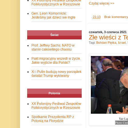
XX Polonijny Festiwal Zespołów
Czytaj więcej >>
Folklorystycznych w Rzeszowie
Gen. Leon Komornicki:
.
21:13
Brak komentarz
Jesteśmy jak dzieci we mgle
czwartek, 3 czerwca 2021
Świat
Złe wieści z T
Tagi:
Bohdan Piętka
,
Izrael
,
Prof. Jeffrey Sachs: NATO w
stanie cakowitego chaosu
Pakt migracyjny wszedł w życie.
Jakie wyjście dla Polski?
Xi i Putin budują nowy porządek
świata! Trump wykiwany
Polonia
XX Polonijny Festiwal Zespołów
Folklorystycznych w Rzeszowie
Spotkanie Prezydenta RP z
Yair La
Polonią na Florydzie
Photo Cred