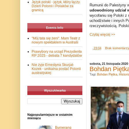
Język polski - język, który łączy.
Rumunii do Palestyny w 1
Dzień Polonii i Polaków za
udowodniony udział 
granicą
wycofaniu się Polski z 
uchodźstwie i innych P
rzeczywistością. Polskie
Events Info
Czytaj więcej >>
"Mój tata się żeni". Mam Teatr z
nowym spektaklem w Australii
.
23:04
Brak komentarz
Prawybory na urząd Prezydenta
RP 2025 - debata 7 kandydatów
sobota, 21 listopada 2020
Nie żyje Ernestyna Skurjat-
Bohdan Piętka
Kozek - unikalna postać Polonii
australijskiej
Tagi:
Bohdan Piętka
,
Histori
Wyszukiwarka
Najpopularniejsze w ostatnim
miesiącu
Bumerang