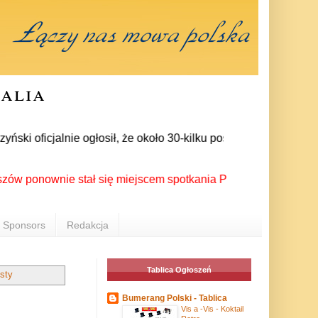
ralia
 oficjalnie ogłosił, że około 30-kilku posłów zrezygnowało z 
ownie stał się miejscem spotkania Polonii z całego świata po
Sponsors
Redakcja
Tablica Ogłoszeń
sty
Bumerang Polski - Tablica
Vis a -Vis - Koktail