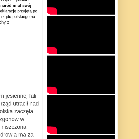
 naród miał swój
deklarację przyjętą po
 rządu polskiego na
dny z
 jesiennej fali
ząd utracił nad
olska zaczęła
i zgonów w
e niszczona
 zdrowia ma za