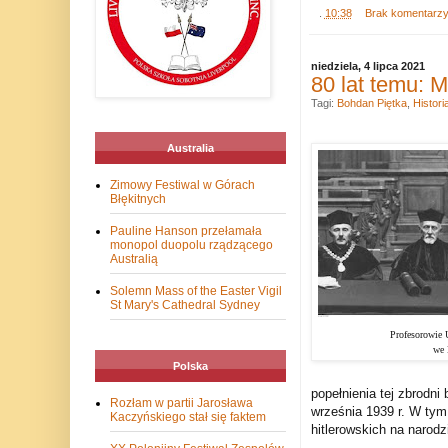
.
10:38
Brak komentarz
niedziela, 4 lipca 2021
80 lat temu: 
Tagi:
Bohdan Piętka
,
Histori
Australia
Zimowy Festiwal w Górach
Błękitnych
Pauline Hanson przełamała
monopol duopolu rządzącego
Australią
Solemn Mass of the Easter Vigil
St Mary's Cathedral Sydney
Profesorowie 
we 
Polska
popełnienia tej zbrodni
Rozłam w partii Jarosława
września 1939 r. W tym
Kaczyńskiego stał się faktem
hitlerowskich na narodz