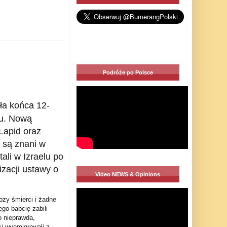
Podróże po Polsce
gła końca 12-
hu. Nową
 Lapid oraz
 są znani w
ali w Izraelu po
zacji ustawy o
Video NEWS & Opinions
bozy śmierci i żadne
ego babcię zabili
o nieprawda,
i wyemigrowali z