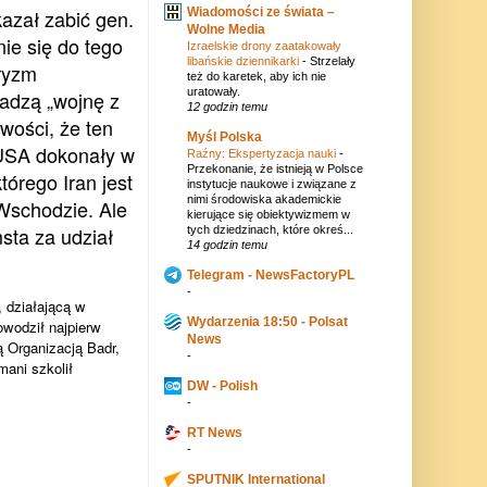
azał zabić gen.
Wiadomości ze świata –
Wolne Media
ie się do tego
Izraelskie drony zaatakowały
libańskie dziennikarki
-
Strzelały
ryzm
też do karetek, aby ich nie
uratowały.
wadzą „wojnę z
12 godzin temu
wości, że ten
Myśl Polska
USA dokonały w
Raźny: Ekspertyzacja nauki
-
Przekonanie, że istnieją w Polsce
którego Iran jest
instytucje naukowe i związane z
nimi środowiska akademickie
Wschodzie. Ale
kierujące się obiektywizmem w
sta za udział
tych dziedzinach, które okreś...
14 godzin temu
Telegram - NewsFactoryPL
-
, działającą w
Wydarzenia 18:50 - Polsat
owodził najpierw
News
 Organizacją Badr,
-
mani szkolił
DW - Polish
-
RT News
-
SPUTNIK International