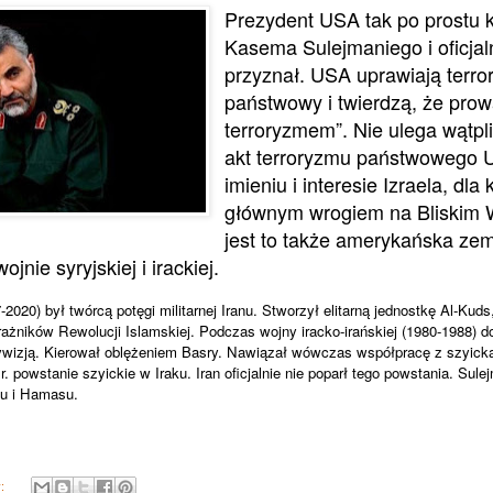
Prezydent USA tak po prostu k
Kasema Sulejmaniego i oficjaln
przyznał. USA uprawiają terro
państwowy i twierdzą, że pro
terroryzmem”. Nie ulega wątpli
akt terroryzmu państwowego 
imieniu i interesie Izraela, dla 
głównym wrogiem na Bliskim 
jest to także amerykańska zem
nie syryjskiej i irackiej.
020) był twórcą potęgi militarnej Iranu. Stworzył elitarną jednostkę Al-Kuds
rażników Rewolucji Islamskiej. Podczas wojny iracko-irańskiej (1980-1988) d
ywizją. Kierował oblężeniem Basry. Nawiązał wówczas współpracę z szyicką
. powstanie szyickie w Iraku. Iran oficjalnie nie poparł tego powstania. Sulej
u i Hamasu.
y: