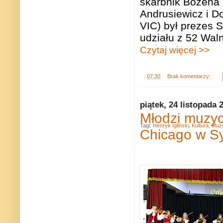
skarbnik Bożena 
Andrusiewicz i D
VIC) był prezes 
udziału z 52 Wal
Czytaj więcej >>
.
07:30
Brak komentarzy:
piątek, 24 listopada 
Młodzi muzy
Tagi:
Henryk Igliński
,
Kultura
,
Muz
Chicago w S