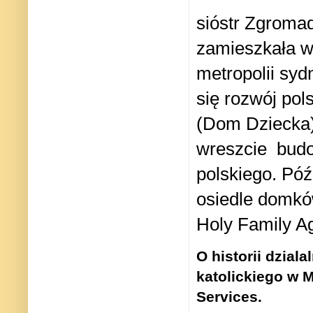
sióstr Zgroma
zamieszkała w 
metropolii syd
się rozwój pol
(Dom Dziecka)
wreszcie budo
polskiego. Pó
osiedle domkó
Holy Family A
O historii dzial
katolickiego w 
Services.