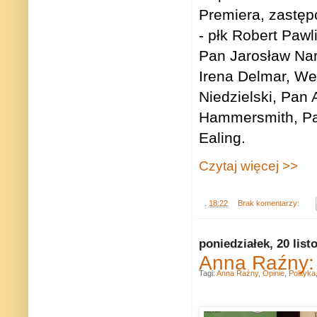
Premiera, zastęp
- płk Robert Pawl
Pan Jarosław Nar
Irena Delmar, We
Niedzielski, Pan
Hammersmith, Pa
Ealing.
Czytaj więcej >>
.
18:22
Brak komentarzy:
poniedziałek, 20 lis
Anna Raźny: 
Tagi:
Anna Raźny
,
Opinie
,
Polityka