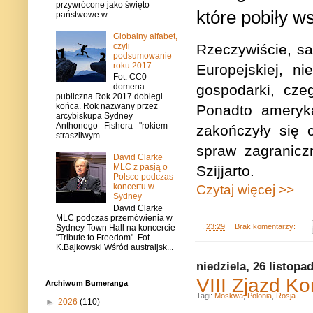
przywrócone jako święto
które pobiły w
państwowe w ...
Globalny alfabet,
Rzeczywiście, s
czyli
podsumowanie
roku 2017
Europejskiej, n
Fot. CC0
gospodarki, cze
domena
publiczna Rok 2017 dobiegł
końca. Rok nazwany przez
Ponadto ameryka
arcybiskupa Sydney
Anthonego Fishera "rokiem
zakończyły się c
straszliwym...
spraw zagranicz
David Clarke
MLC z pasją o
Szijjarto.
Polsce podczas
koncertu w
Czytaj więcej >>
Sydney
David Clarke
MLC podczas przemówienia w
.
23:29
Brak komentarzy:
Sydney Town Hall na koncercie
"Tribute to Freedom". Fot.
K.Bajkowski Wśród australjsk...
niedziela, 26 listopa
VIII Zjazd K
Archiwum Bumeranga
Tagi:
Moskwa
,
Polonia
,
Rosja
►
2026
(110)