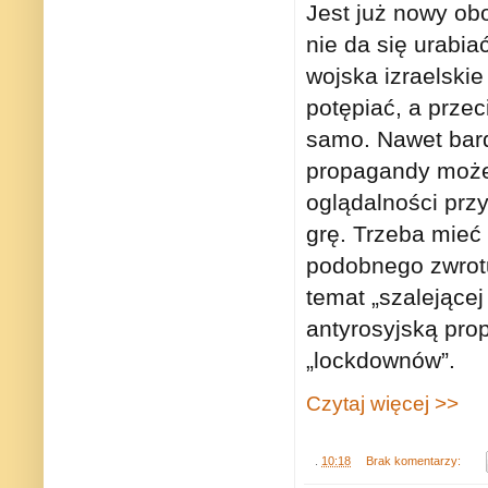
Jest już nowy ob
nie da się urabiać
wojska izraelski
potępiać, a przec
samo. Nawet bard
propagandy może 
oglądalności prz
grę. Trzeba mieć
podobnego zwrot
temat „szalejącej
antyrosyjską pro
„lockdownów”.
Czytaj więcej >>
.
10:18
Brak komentarzy: