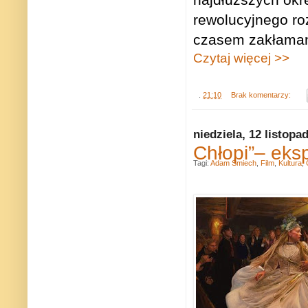
rewolucyjnego roz
czasem zakłaman
Czytaj więcej >>
.
21:10
Brak komentarzy:
niedziela, 12 listopa
Chłopi”– eks
Tagi:
Adam Śmiech
,
Film
,
Kultura
,