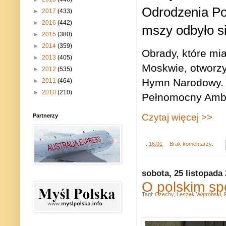
Odrodzenia Pol
►
2017
(433)
►
2016
(442)
mszy odbyło si
►
2015
(380)
►
2014
(359)
Obrady, które mia
►
2013
(405)
Moskwie, otworz
►
2012
(535)
Hymn Narodowy. D
►
2011
(464)
►
2010
(210)
Pełnomocny Amba
Czytaj więcej >>
Partnerzy
.
16:01
Brak komentarzy:
sobota, 25 listopada
O polskim sp
Tagi:
Czechy
,
Leszek Wątróbski
,