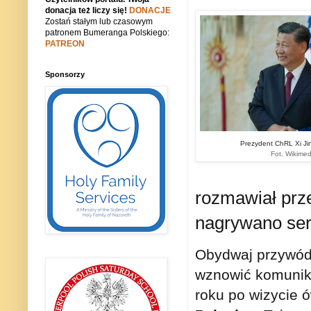
donacja też liczy się!
DONACJE
Zostań stałym lub czasowym
patronem Bumeranga Polskiego:
PATREON
Sponsorzy
Prezydent ChRL Xi Jin
Fot. Wikime
rozmawiał prze
nagrywano seri
Obydwaj przywódc
wznowić komunika
roku po wizycie 