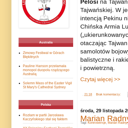
Pelosi
na Tajwani
Tajwańskiej. W j
intencją Pekinu n
Chińska Armia L
(„ukierunkowanyc
otaczając Tajwa
Australia
samolotów bojowy
Zimowy Festiwal w Górach
Błękitnych
balistyczne i ra
Pauline Hanson przełamała
i powietrzną.
monopol duopolu rządzącego
Australią
Czytaj więcej >>
Solemn Mass of the Easter Vigil
St Mary's Cathedral Sydney
.
21:18
Brak komentarzy:
Polska
środa, 29 listopada 
Rozłam w partii Jarosława
Marian Radn
Kaczyńskiego stał się faktem
Tagi:
Kontrowersje
,
Marian Radny