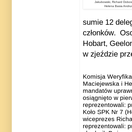
Jakubowski, Richard Dobosz,
Helena Basia Andrusi
sumie 12 dele
członków.
Oso
Hobart, Geelon
w zjeździe pr
Komisja Weryfika
Maciejewska i He
mandatów uprawn
osiągnięto w pie
reprezentowali: 
Koło SPK Nr 7 (Ho
wiceprezes Richa
reprezentowali: 