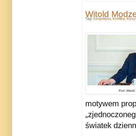
Witold Modze
Tagi:
Geopolityka
,
Konflikty
,
Kryzys
Prof. Witold
motywem propa
„zjednoczonego
światek dzienn