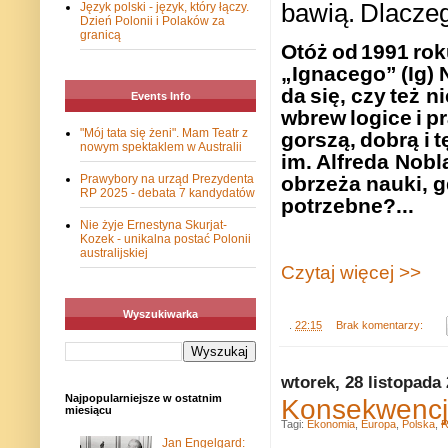
bawią.
Dlacze
Język polski - język, który łączy.
Dzień Polonii i Polaków za
granicą
Otóż
od
1991
rok
„Ignacego”
(Ig)
da
się,
czy
też ni
Events Info
wbrew
logice
i
pr
"Mój tata się żeni". Mam Teatr z
gorszą,
dobrą
i
t
nowym spektaklem w Australii
im.
Alfreda Nobl
obrzeża
nauki,
g
Prawybory na urząd Prezydenta
RP 2025 - debata 7 kandydatów
potrzebne?...
Nie żyje Ernestyna Skurjat-
Kozek - unikalna postać Polonii
australijskiej
Czytaj więcej >>
Wyszukiwarka
.
22:15
Brak komentarzy:
wtorek, 28 listopada
Najpopularniejsze w ostatnim
Konsekwencje
miesiącu
Tagi:
Ekonomia
,
Europa
,
Polska
,
R
Jan Engelgard: