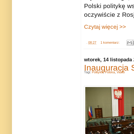
Polski politykę 
oczywiście z Ros
Czytaj więcej >>
.
08:27
1 komentarz:
wtorek, 14 listopada
Inauguracja 
Tagi:
Polityka
,
Polska
,
Video