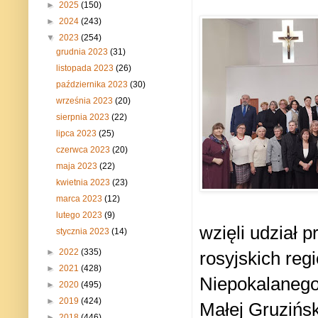
►
2025
(150)
►
2024
(243)
▼
2023
(254)
grudnia 2023
(31)
listopada 2023
(26)
października 2023
(30)
września 2023
(20)
sierpnia 2023
(22)
lipca 2023
(25)
czerwca 2023
(20)
maja 2023
(22)
kwietnia 2023
(23)
marca 2023
(12)
lutego 2023
(9)
wzięli udział p
stycznia 2023
(14)
►
2022
(335)
rosyjskich re
►
2021
(428)
Niepokalanego
►
2020
(495)
►
2019
(424)
Małej Gruzińsk
►
2018
(446)