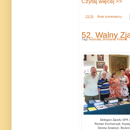
Czytaj więcej >>
.
23:33
Brak komentarzy:
52. Walny Zj
Tagi:
Australia
,
Brisbane
,
Polonia
Delegaci Zjazdu SPK (
Roman Kucharczyk, Krystyn
Dorota Szweryn, Bożena