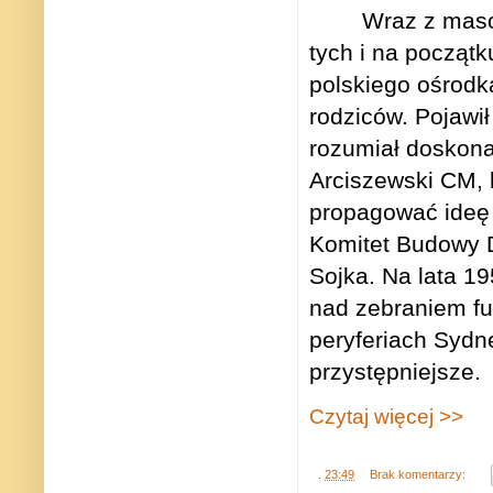
Wraz z maso
tych i na początk
polskiego ośrodk
rodziców. Pojawił
rozumiał doskona
Arciszewski CM, 
propagować ideę
Komitet Budowy 
Sojka. Na lata 1
nad zebraniem f
peryferiach Sydn
przystępniejsze.
Czytaj więcej >>
.
23:49
Brak komentarzy: