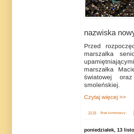
nazwiska now
Przed rozpoczę
marszałka seni
upamiętniający
marszałka Macie
światowej oraz
smoleńskiej.
Czytaj więcej >>
.
23:35
Brak komentarzy:
poniedziałek, 13 lis