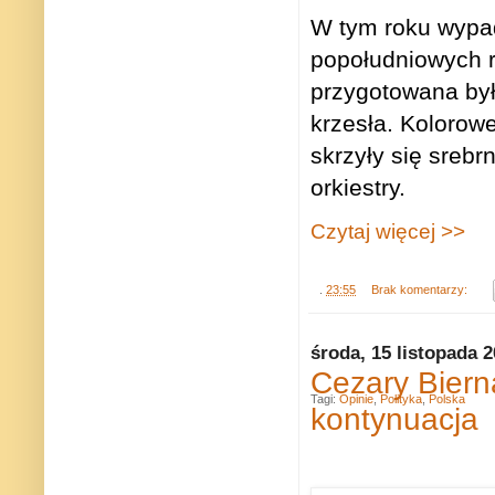
W tym roku wypad
popołudniowych r
przygotowana był
krzesła. Kolorowe
skrzyły się srebr
orkiestry.
Czytaj więcej >>
.
23:55
Brak komentarzy:
środa, 15 listopada 
Cezary Biern
Tagi:
Opinie
,
Polityka
,
Polska
kontynuacja