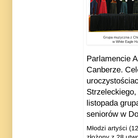
Grupa muzyczna z Chi
w White Eagle Ha
Parlamencie Au
Canberze. Cel
uroczystości
Strzeleckiego, 
listopada gru
seniorów w Do
Młodzi artyści (1
złożony z 28 utwo