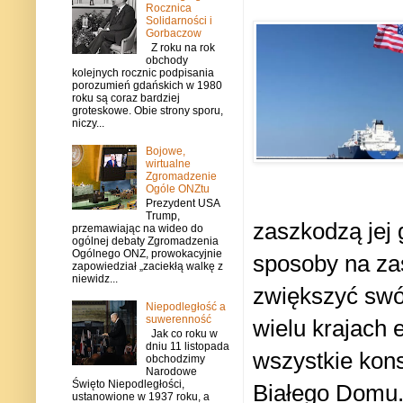
Rocznica
Solidarności i
Gorbaczow
Z roku na rok
obchody
kolejnych rocznic podpisania
porozumień gdańskich w 1980
roku są coraz bardziej
groteskowe. Obie strony sporu,
niczy...
Bojowe,
wirtualne
Zgromadzenie
Ogóle ONZtu
Prezydent USA
Trump,
zaszkodzą jej
przemawiając na wideo do
ogólnej debaty Zgromadzenia
Ogólnego ONZ, prowokacyjnie
sposoby na zas
zapowiedział „zaciekłą walkę z
niewidz...
zwiększyć swó
Niepodległość a
suwerenność
wielu krajach 
Jak co roku w
dniu 11 listopada
wszystkie kons
obchodzimy
Narodowe
Święto Niepodległości,
Białego Domu.
ustanowione w 1937 roku, a