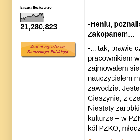
Łączna liczba wizyt
-Heniu, poznal
21,280,823
Zakopanem…
-... tak, prawie
pracownikiem w
zajmowałem się 
nauczycielem m
zawodzie. Jeste
Cieszynie, z cz
Niestety zarobk
kulturze – w PZ
kół PZKO,
młod