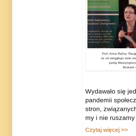
Prof. Anna Raźny: Rację 
że od okrągłego stołu tr
partią Waszyngtonu 
Brukseli
Wydawało się jed
pandemii społec
stron, związanych
my i nie ruszamy
Czytaj więcej >>