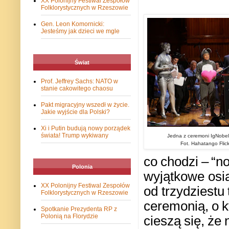
XX Polonijny Festiwal Zespołów
Folklorystycznych w Rzeszowie
Gen. Leon Komornicki:
Jesteśmy jak dzieci we mgle
Świat
Prof. Jeffrey Sachs: NATO w
stanie cakowitego chaosu
Pakt migracyjny wszedł w życie.
Jakie wyjście dla Polski?
Xi i Putin budują nowy porządek
świata! Trump wykiwany
Jedna z ceremoni IgNobel
Fot. Hahatango Flic
co
chodzi
–
“n
Polonia
wyjątkowe
osi
XX Polonijny Festiwal Zespołów
od
trzydziestu
Folklorystycznych w Rzeszowie
ceremonią,
o
k
Spotkanie Prezydenta RP z
Polonią na Florydzie
cieszą
się,
że