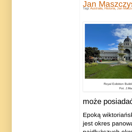
Jan Maszczys
Tagi:
Australia
,
Historia
,
Jan Masz
Royal Exibition Buil
Fot. J.Ma
może posiadać
Epoką wiktoriańsk
jest okres panowa
najdłuższych okr