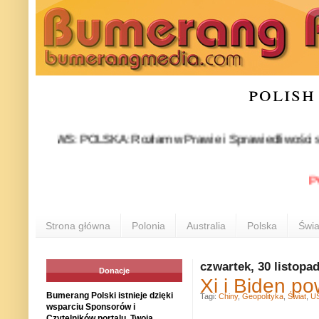
polish
NEWS: POLSKA: Rozłam w Prawie i Sprawiedliwości stał się fa
POLONI
Strona główna
Polonia
Australia
Polska
Świa
czwartek, 30 listopa
Donacje
Xi i Biden p
Bumerang Polski istnieje dzięki
Tagi:
Chiny
,
Geopolityka
,
Świat
,
U
wsparciu Sponsorów i
Czytelników portalu. Twoja