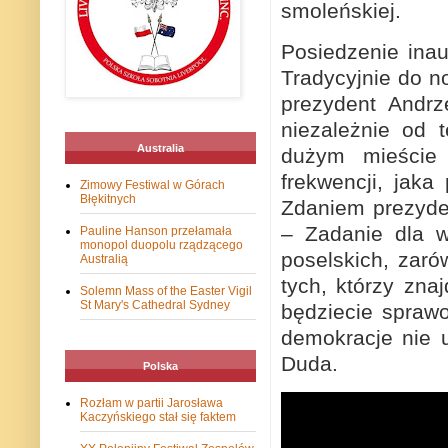
smoleńskiej.
Posiedzenie ina
Tradycyjnie do n
prezydent Andrz
niezależnie od 
Australia
dużym mieście 
frekwencji, jak
Zimowy Festiwal w Górach
Błękitnych
Zdaniem prezyden
– Zadanie dla w
Pauline Hanson przełamała
monopol duopolu rządzącego
poselskich, zaró
Australią
tych, którzy zna
Solemn Mass of the Easter Vigil
St Mary's Cathedral Sydney
będziecie spraw
demokracje nie u
Duda.
Polska
Rozłam w partii Jarosława
Kaczyńskiego stał się faktem