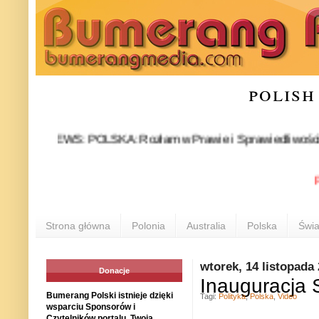
polish
NEWS: POLSKA: Rozłam w Prawie i Sprawiedliwości stał się 
POLO
Strona główna
Polonia
Australia
Polska
Świa
wtorek, 14 listopada
Donacje
Inauguracja 
Bumerang Polski istnieje dzięki
Tagi:
Polityka
,
Polska
,
Video
wsparciu Sponsorów i
Czytelników portalu. Twoja