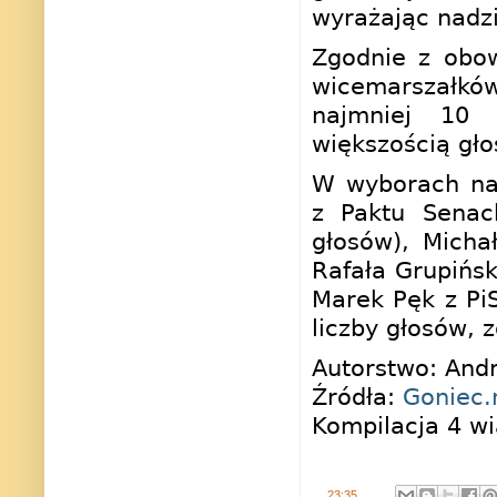
wyrażając nadzi
Zgodnie z obo
wicemarszałk
najmniej 10 
większością gło
W wyborach na
z Paktu Senac
głosów), Micha
Rafała Grupińsk
Marek Pęk z Pi
liczby głosów, 
Autorstwo: Andr
Źródła:
Goniec.
Kompilacja 4 wi
.
23:35