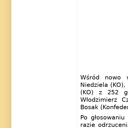
Wśród nowo wy
Niedziela (KO)
(KO) z 252 gł
Włodzimierz C
Bosak (Konfeder
Po głosowaniu 
razie odrzucen