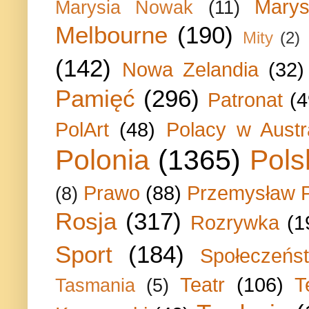
Marys
Marysia Nowak
(11)
Melbourne
(190)
Mity
(2)
(142)
Nowa Zelandia
(32)
Pamięć
(296)
Patronat
(4
PolArt
(48)
Polacy w Austra
Polonia
(1365)
Pols
Prawo
(88)
Przemysław P
(8)
Rosja
(317)
Rozrywka
(1
Sport
(184)
Społeczeńs
Teatr
(106)
T
Tasmania
(5)