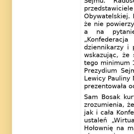
Sejmu. Radoś
przedstawiciel
Obywatelskiej. 
że nie powierzy
a na pytanie
„Konfederacja
dziennikarzy i
wskazując, że 
tego minimum 1
Prezydium Sej
Lewicy Pauliny 
prezentowała o
Sam Bosak kurt
zrozumienia, że
jak i cała Konf
ustaleń „Wirtu
Hołownię na ma