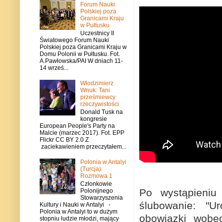
Forum Nauki
Polskiej poza
Granicami Kraju
w Pułtusku
Uczestnicy II
Światowego Forum Nauki
Polskiej poza Granicami Kraju w
Domu Polonii w Pułtusku. Fot.
A.Pawłowska/PAI W dniach 11-
14 wrześ...
Włodzimierz
Wnuk: Tani
prześmiewcy
rzeczywistości
Donald Tusk na
kongresie
European People's Party na
Malcie (marzec 2017). Fot. EPP
Flickr CC BY 2.0 Z
zaciekawieniem przeczytałem...
Polonia w Antalyi
(Turcja).
Rozmowa 1
Członkowie
Po wystąpieniu 
Polonijnego
Stowarzyszenia
ślubowanie: "U
Kultury i Nauki w Antalyi -
Polonia w Antalyi to w dużym
obowiązki wobec
stopniu ludzie młodzi, mający