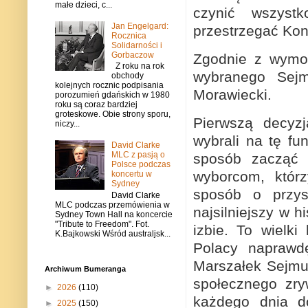
małe dzieci, c...
czynić wszyst
Jan Engelgard:
przestrzegać Kons
Rocznica
Solidarności i
Gorbaczow
Zgodnie z wymo
Z roku na rok
wybranego Sejm
obchody
kolejnych rocznic podpisania
Morawiecki.
porozumień gdańskich w 1980
roku są coraz bardziej
groteskowe. Obie strony sporu,
Pierwszą decyz
niczy...
wybrali na tę f
David Clarke
MLC z pasją o
sposób zacząć 
Polsce podczas
wyborcom, któr
koncertu w
Sydney
sposób o przys
David Clarke
MLC podczas przemówienia w
najsilniejszy w h
Sydney Town Hall na koncercie
"Tribute to Freedom". Fot.
izbie. To wielk
K.Bajkowski Wśród australjsk...
Polacy naprawd
Marszałek Sejmu
Archiwum Bumeranga
społecznego zry
►
2026
(110)
każdego dnia do
►
2025
(150)