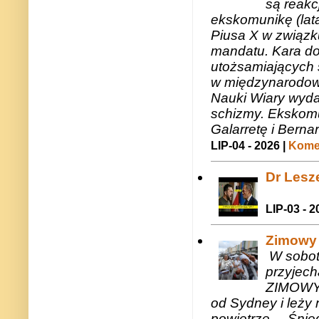
są reakc
ekskomunikę (lat
Piusa X w związk
mandatu. Kara do
utożsamiających 
w międzynarodow
Nauki Wiary wyda
schizmy. Ekskomu
Galarretę i Bernar
LIP-04 - 2026 |
Komen
Dr Lesze
LIP-03 - 2
Zimowy 
W sobotę
przyjech
ZIMOWY 
od Sydney i leży 
powietrze.... Śni