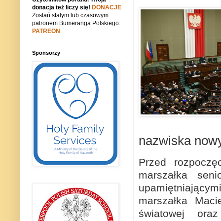
donacja też liczy się!
DONACJE
Zostań stałym lub czasowym
patronem Bumeranga Polskiego:
PATREON
Sponsorzy
nazwiska now
Przed rozpoczę
marszałka seni
upamiętniający
marszałka Macie
światowej oraz