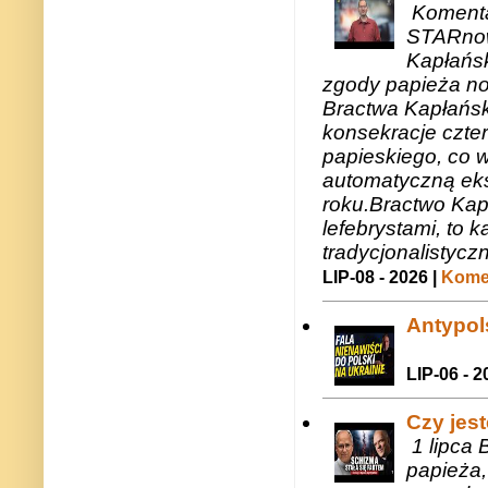
Komenta
STARnow
Kapłańsk
zgody papieża n
Bractwa Kapłańsk
konsekracje czte
papieskiego, co w
automatyczną eks
roku.Bractwo Ka
lefebrystami, to
tradycjonalistycz
LIP-08 - 2026 |
Komen
Antypols
LIP-06 - 2
Czy jes
1 lipca 
papieża,