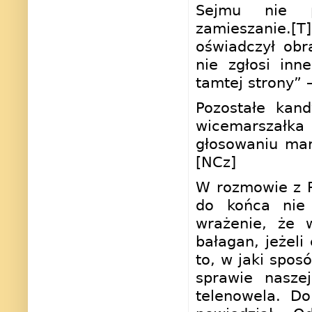
Sejmu nie p
zamieszanie.[T
oświadczył obr
nie zgłosi inn
tamtej strony” 
Pozostałe kan
wicemarszałk
głosowaniu mar
[NCz]
W rozmowie z 
do końca nie 
wrażenie, że w
bałagan, jeżeli
to, w jaki spos
sprawie nasze
telenowela. Do