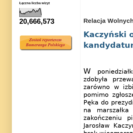
Łączna liczba wizyt
Relacja Wolnyc
20,666,573
Kaczyński o
kandydatur
W
poniedział
zdobyła przew
zarówno w izbi
pomimo zgłosz
Pęka do prezyd
na marszałka 
zakończeniu p
Jarosław Kaczy