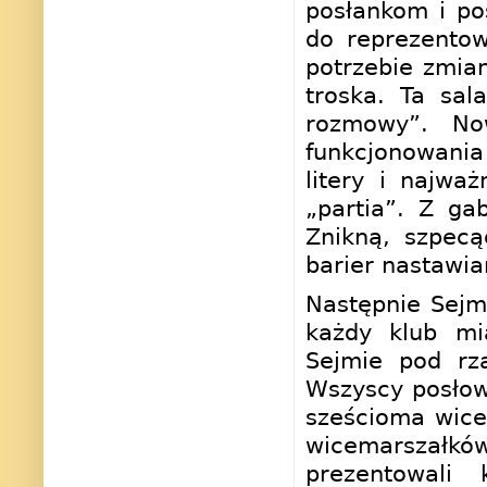
posłankom i pos
do reprezentow
potrzebie zmian
troska. Ta sa
rozmowy”. No
funkcjonowani
litery i najwa
„partia”. Z ga
Znikną, szpecą
barier nastawia
Następnie Sejm
każdy klub mi
Sejmie pod rz
Wszyscy posłowi
sześcioma wice
wicemarszałkó
prezentowali 