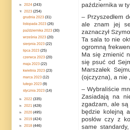
października w t
►
2024
(243)
▼
2023
(254)
– Przyszedłem do 
grudnia 2023
(31)
ale znam jej s
listopada 2023
(26)
zaznaczył Szymon 
października 2023
(30)
września 2023
(20)
Ta sala to nie o
sierpnia 2023
(22)
ogromną frekwenc
lipca 2023
(25)
Ma się zmienić ni
czerwca 2023
(20)
się psuć od Sejm
maja 2023
(22)
Marszałek Sejmu
kwietnia 2023
(23)
(ojczyzna), a nie 
marca 2023
(12)
lutego 2023
(9)
– Wybraliście mn
stycznia 2023
(14)
Zasiadają na ni
►
2022
(335)
zgadzam, ale są 
►
2021
(428)
będzie kolejną a
►
2020
(495)
posłów czy z ko
►
2019
(424)
same standardy,
►
2018
(446)