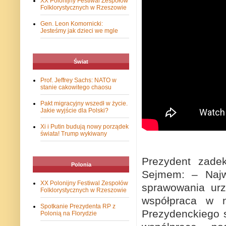
XX Polonijny Festiwal Zespołów
Folklorystycznych w Rzeszowie
Gen. Leon Komornicki:
Jesteśmy jak dzieci we mgle
Świat
Prof. Jeffrey Sachs: NATO w
stanie cakowitego chaosu
Pakt migracyjny wszedł w życie.
Jakie wyjście dla Polski?
Xi i Putin budują nowy porządek
świata! Trump wykiwany
Prezydent zade
Polonia
Sejmem: – Najw
XX Polonijny Festiwal Zespołów
sprawowania urz
Folklorystycznych w Rzeszowie
współpraca w n
Spotkanie Prezydenta RP z
Prezydenckiego s
Polonią na Florydzie