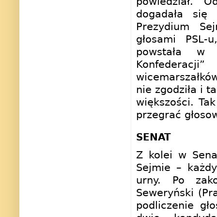
powiedział. O
dogadała się 
Prezydium Se
głosami PSL-u
powstała w 
Konfederacj
wicemarszałków
nie zgodziła i 
większości. Tak
przegrać głosow
SENAT
Z kolei w Sena
Sejmie – każd
urny. Po zako
Seweryński (Pr
podliczenie gł