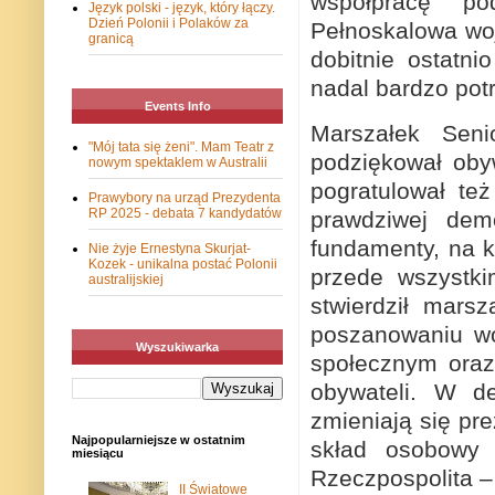
współpracę po
Język polski - język, który łączy.
Dzień Polonii i Polaków za
Pełnoskalowa wo
granicą
dobitnie ostatni
nadal bardzo pot
Events Info
Marszałek Seni
"Mój tata się żeni". Mam Teatr z
podziękował oby
nowym spektaklem w Australii
pogratulował te
Prawybory na urząd Prezydenta
RP 2025 - debata 7 kandydatów
prawdziwej dem
fundamenty, na k
Nie żyje Ernestyna Skurjat-
Kozek - unikalna postać Polonii
przede wszystki
australijskiej
stwierdził mars
poszanowaniu wol
Wyszukiwarka
społecznym oraz
obywateli. W d
zmieniają się pre
Najpopularniejsze w ostatnim
skład osobowy 
miesiącu
Rzeczpospolita –
II Światowe