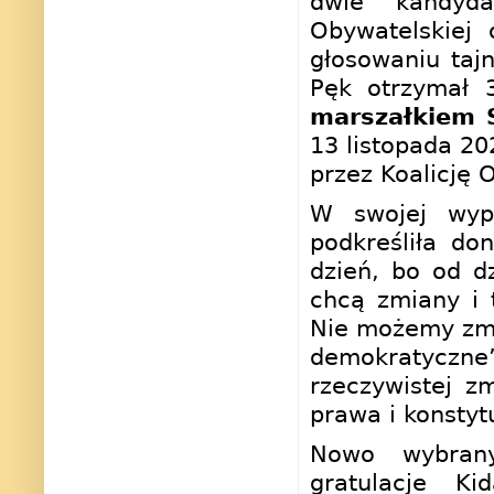
dwie kandydat
Obywatelskiej
głosowaniu taj
Pęk otrzymał 
marszałkiem S
13 listopada 20
przez Koalicję 
W swojej wypo
podkreśliła do
dzień, bo od dz
chcą zmiany i 
Nie możemy zm
demokratyczn
rzeczywistej z
prawa i konstyt
Nowo wybrany
gratulacje Ki