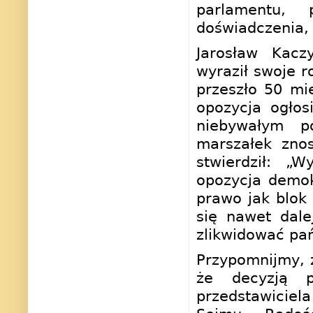
parlamentu, 
doświadczenia,
Jarosław Kacz
wyraził swoje r
przeszło 50 mi
opozycja ogłos
niebywałym p
marszałek znos
stwierdził: „
opozycja demok
prawo jak blok
się nawet dale
zlikwidować pań
Przypomnijmy, 
że decyzją p
przedstawiciela