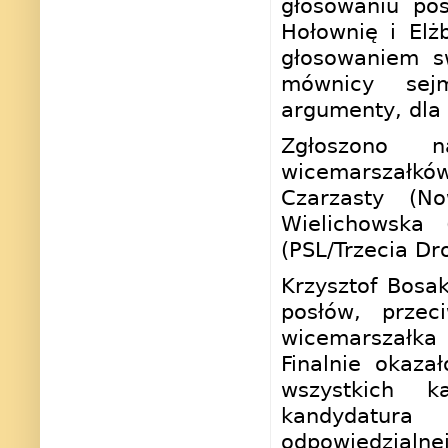
głosowaniu po
Hołownię i Elż
głosowaniem s
mównicy sejm
argumenty, dla 
Zgłoszono n
wicemarszałkó
Czarzasty (N
Wielichowska 
(PSL/Trzecia Dr
Krzysztof Bosa
posłów, prze
wicemarszałka
Finalnie okaza
wszystkich k
kandydatura
odpowiedzialn