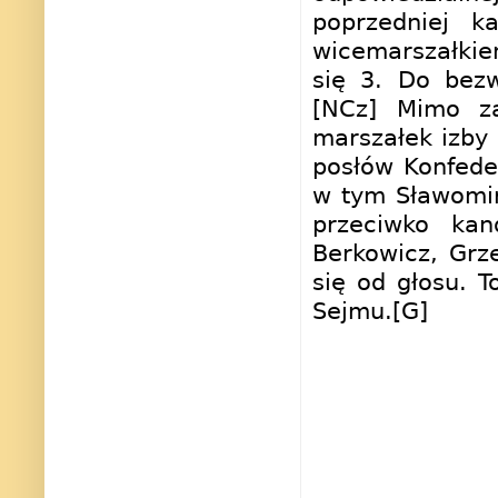
poprzedniej k
wicemarszałkie
się 3. Do bezw
[NCz] Mimo za
marszałek izby
posłów Konfede
w tym Sławomir
przeciwko kan
Berkowicz, Grz
się od głosu. 
Sejmu.[G]