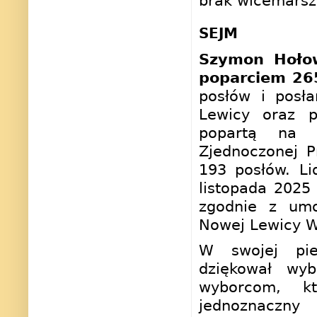
brak wicemarsza
SEJM
Szymon Hołow
poparciem 26
posłów i posła
Lewicy oraz p
popartą na 
Zjednoczonej P
193 posłów. L
listopada 2025
zgodnie z umo
Nowej Lewicy Wł
W swojej pie
dziękował wy
wyborcom, k
jednoznaczny 