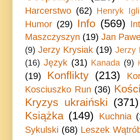
Harcerstwo
(62)
Henryk Igli
Info
(569)
Humor
(29)
In
Maszczyszyn
(19)
Jan Paweł
Jerzy Krysiak
(19)
(9)
Jerzy
Język
(31)
(16)
Kanada
(9)
Konflikty
(213)
(19)
Ko
Kości
Kosciuszko Run
(36)
Kryzys ukraiński
(371)
Książka
(149)
Kuchnia
Sykulski
(68)
Leszek Wątrób