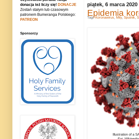
piątek, 6 marca 2020
donacja też liczy się!
DONACJE
Zostań stałym lub czasowym
Epidemia ko
patronem Bumeranga Polskiego:
Tagi:
Koronawirus
,
Mity
,
Sputnik
,
Ś
PATREON
Sponsorzy
Illustration of a 
Fot. Wikipedi