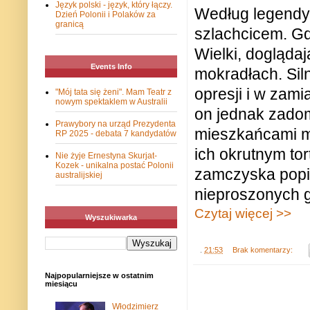
Język polski - język, który łączy.
Według legendy,
Dzień Polonii i Polaków za
granicą
szlachcicem. Gd
Wielki, dogląda
Events Info
mokradłach. Sil
opresji i w zam
"Mój tata się żeni". Mam Teatr z
nowym spektaklem w Australii
on jednak zadomo
Prawybory na urząd Prezydenta
mieszkańcami mi
RP 2025 - debata 7 kandydatów
ich okrutnym to
Nie żyje Ernestyna Skurjat-
Kozek - unikalna postać Polonii
zamczyska popis
australijskiej
nieproszonych g
Czytaj więcej >>
Wyszukiwarka
.
21:53
Brak komentarzy:
Najpopularniejsze w ostatnim
miesiącu
Włodzimierz