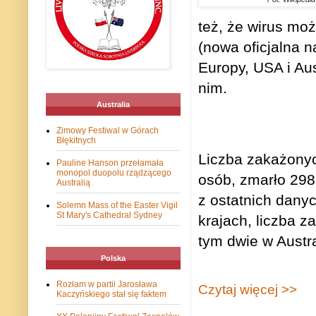
też, że wirus mo
(nowa oficjalna n
Europy, USA i Aus
nim.
Australia
Zimowy Festiwal w Górach
Błękitnych
Liczba zakażonyc
Pauline Hanson przełamała
monopol duopolu rządzącego
osób, zmarło 298
Australią
z ostatnich dany
Solemn Mass of the Easter Vigil
St Mary's Cathedral Sydney
krajach, liczba 
tym dwie w Austral
Polska
Rozłam w partii Jarosława
Czytaj więcej >>
Kaczyńskiego stał się faktem