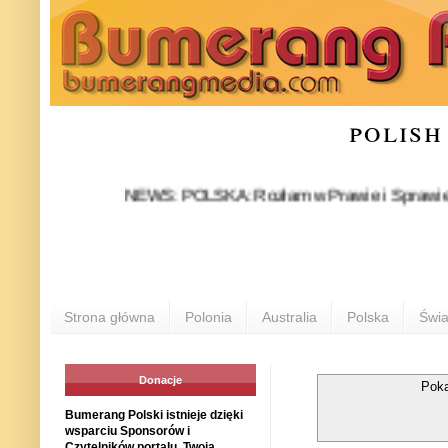
polish
NEWS: POLSKA: Rozłam w Prawie i Sprawiedliwości 
Strona główna
Polonia
Australia
Polska
Świa
Donacje
Poka
Bumerang Polski istnieje dzięki
wsparciu Sponsorów i
Czytelników portalu. Twoja