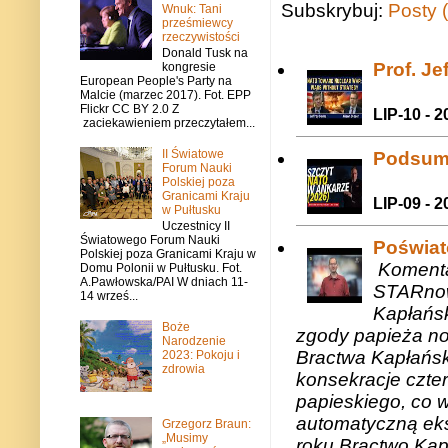
Subskrybuj:
Posty 
Wnuk: Tani
prześmiewcy
rzeczywistości
Donald Tusk na
Prof. J
kongresie
European People's Party na
Malcie (marzec 2017). Fot. EPP
Flickr CC BY 2.0 Z
LIP-10 - 2
zaciekawieniem przeczytałem...
II Światowe
Podsum
Forum Nauki
Polskiej poza
Granicami Kraju
LIP-09 - 2
w Pułtusku
Uczestnicy II
Światowego Forum Nauki
Poświat
Polskiej poza Granicami Kraju w
Komenta
Domu Polonii w Pułtusku. Fot.
A.Pawłowska/PAI W dniach 11-
STARnow
14 wrześ...
Kapłańsk
Boże
zgody papieża n
Narodzenie
Bractwa Kapłańsk
2023: Pokoju i
zdrowia
konsekracje czte
papieskiego, co w
automatyczną eks
Grzegorz Braun:
„Musimy
roku.Bractwo Ka