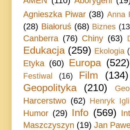
AMEN
(110)
Aborygeni
(19
Agnieszka Piwar
(38)
Anna 
(28)
Białoruś
(68)
Biznes
(13
Canberra
(76)
Chiny
(63)
Edukacja
(259)
Ekologia
Europa
(522)
Etyka
(60)
Film
(134)
Festiwal
(16)
Geopolityka
(210)
Geo
Harcerstwo
(62)
Henryk Igli
Info
(569)
Humor
(29)
In
Maszczyszyn
(19)
Jan Paweł