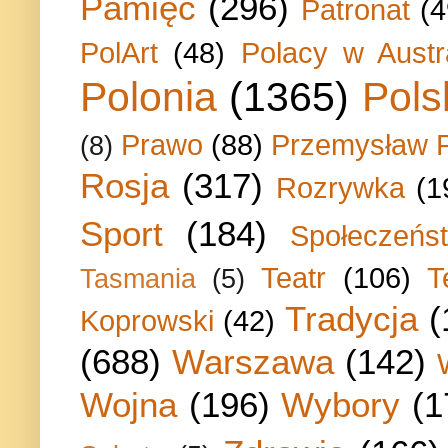
Pamięć
(296)
Patronat
(4
PolArt
(48)
Polacy w Austra
Polonia
(1365)
Pols
Prawo
(88)
Przemysław P
(8)
Rosja
(317)
Rozrywka
(1
Sport
(184)
Społeczeńs
Teatr
(106)
T
Tasmania
(5)
Tradycja
(
Koprowski
(42)
(688)
Warszawa
(142)
Wojna
(196)
Wybory
(1