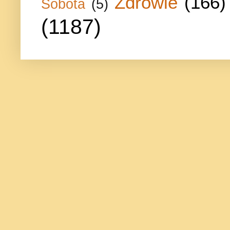
Zdrowie
(166)
Sobota
(5)
(1187)