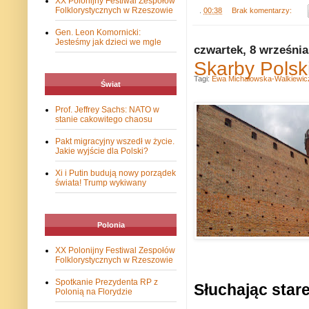
XX Polonijny Festiwal Zespołów
Folklorystycznych w Rzeszowie
.
00:38
Brak komentarzy:
Gen. Leon Komornicki:
Jesteśmy jak dzieci we mgle
czwartek, 8 września
Skarby Polski
Tagi:
Ewa Michałowska-Walkiewic
Świat
Prof. Jeffrey Sachs: NATO w
stanie cakowitego chaosu
Pakt migracyjny wszedł w życie.
Jakie wyjście dla Polski?
Xi i Putin budują nowy porządek
świata! Trump wykiwany
Polonia
XX Polonijny Festiwal Zespołów
Folklorystycznych w Rzeszowie
Spotkanie Prezydenta RP z
Słuchając star
Polonią na Florydzie