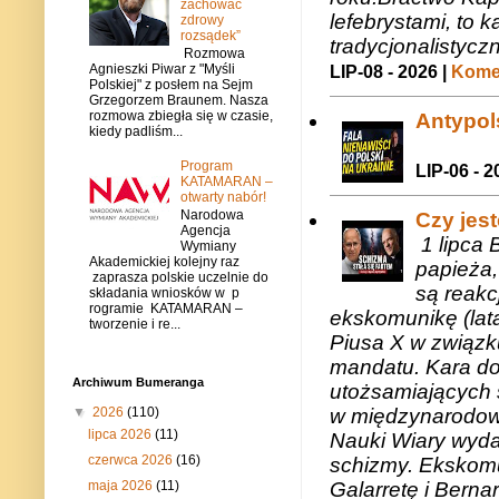
zachować
lefebrystami, to
zdrowy
rozsądek”
tradycjonalistycz
Rozmowa
Agnieszki Piwar z "Myśli
LIP-08 - 2026 |
Komen
Polskiej" z posłem na Sejm
Grzegorzem Braunem. Nasza
rozmowa zbiegła się w czasie,
Antypols
kiedy padliśm...
Program
LIP-06 - 2
KATAMARAN –
otwarty nabór!
Narodowa
Czy jes
Agencja
1 lipca 
Wymiany
Akademickiej kolejny raz
papieża,
zaprasza polskie uczelnie do
są reakc
składania wniosków w p
rogramie KATAMARAN –
ekskomunikę (lat
tworzenie i re...
Piusa X w związk
mandatu. Kara do
Archiwum Bumeranga
utożsamiających 
▼
2026
(110)
w międzynarodow
lipca 2026
(11)
Nauki Wiary wyda
czerwca 2026
(16)
schizmy. Ekskomu
maja 2026
(11)
Galarretę i Bernar