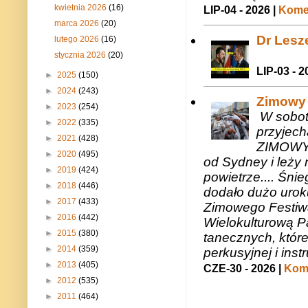
kwietnia 2026
(16)
LIP-04 - 2026 |
Komen
marca 2026
(20)
Dr Lesze
lutego 2026
(16)
stycznia 2026
(20)
LIP-03 - 2
►
2025
(150)
►
2024
(243)
Zimowy 
►
2023
(254)
W sobotę
►
2022
(335)
przyjech
►
2021
(428)
ZIMOWY 
►
2020
(495)
od Sydney i leży 
►
2019
(424)
powietrze.... Śni
►
2018
(446)
dodało dużo uroku
►
2017
(433)
Zimowego Festiwal
►
2016
(442)
Wielokulturową P
►
2015
(380)
tanecznych, któr
►
2014
(359)
perkusyjnej i in
►
2013
(405)
CZE-30 - 2026 |
Kome
►
2012
(535)
►
2011
(464)