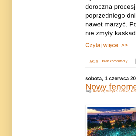
doroczna procesj
poprzedniego dnia
nawet marzyć. Po
nie zmyły kaskad
Czytaj więcej >>
.
14:18
Brak komentarzy:
sobota, 1 czerwca 2
Nowy fenome
Tagi:
Kościół
,
Muzyka
,
Polska
,
Rel