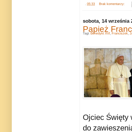
.
05:33
Brak komentarzy:
sobota, 14 września 
Papież Franci
Tagi:
Benedykt XVI
,
Franciszek
,
J
Ojciec Święty
do zawieszeni