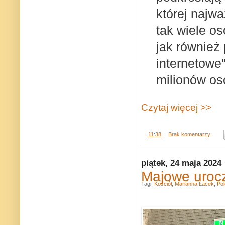
której najw
tak wiele o
jak również 
internetowe”
milionów os
Czytaj więcej >>
.
11:38
Brak komentarzy:
piątek, 24 maja 2024
Majowe uroc
Tagi:
Kościół
,
Marianna Łacek
,
Pol