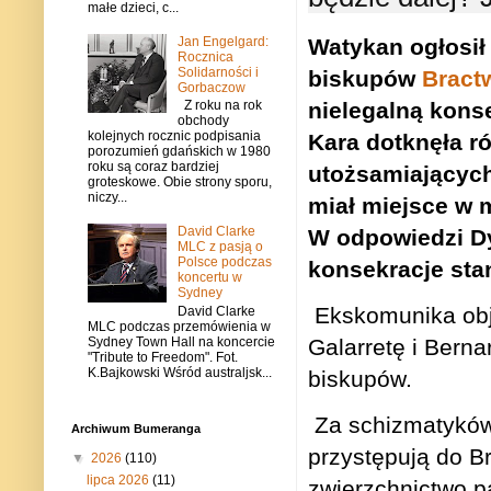
małe dzieci, c...
Jan Engelgard:
Watykan ogłosił
Rocznica
Solidarności i
biskupów
Bract
Gorbaczow
nielegalną kons
Z roku na rok
obchody
kolejnych rocznic podpisania
Kara dotknęła r
porozumień gdańskich w 1980
roku są coraz bardziej
utożsamiających
groteskowe. Obie strony sporu,
niczy...
miał miejsce w
David Clarke
W odpowiedzi
D
MLC z pasją o
Polsce podczas
konsekracje sta
koncertu w
Sydney
Ekskomunika obj
David Clarke
MLC podczas przemówienia w
Sydney Town Hall na koncercie
Galarretę i Bern
"Tribute to Freedom". Fot.
K.Bajkowski Wśród australjsk...
biskupów.
Za schizmatyków 
Archiwum Bumeranga
przystępują do Br
▼
2026
(110)
lipca 2026
(11)
zwierzchnictwo p