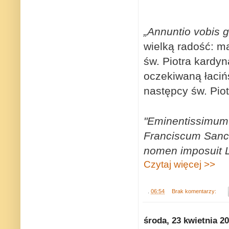
„Annuntio vobis
wielką radość: ma
św. Piotra kardy
oczekiwaną łaciń
następcy św. Piot
"Eminentissimu
Franciscum Sanc
nomen imposuit 
Czytaj więcej >>
.
06:54
Brak komentarzy:
środa, 23 kwietnia 2