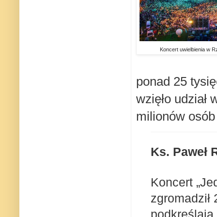
Koncert uwielbienia w R
ponad 25 tysię
wzięło udział 
milionów osób 
Ks. Paweł R
Koncert „J
zgromadził 2
podkreślają 