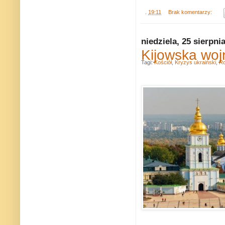
.
19:11
Brak komentarzy:
niedziela, 25 sierpni
Kijowska woj
Tagi:
Kościół
,
Kryzys ukraiński
,
Ro