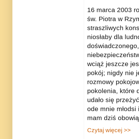
16 marca 2003 ro
św. Piotra w Rzym
straszliwych kon
niosłaby dla ludn
doświadczonego,
niebezpieczeństw
wciąż jeszcze jes
pokój; nigdy nie 
rozmowy pokojowe
pokolenia, które
udało się przeży
ode mnie młodsi i
mam dziś obowiąz
Czytaj więcej >>