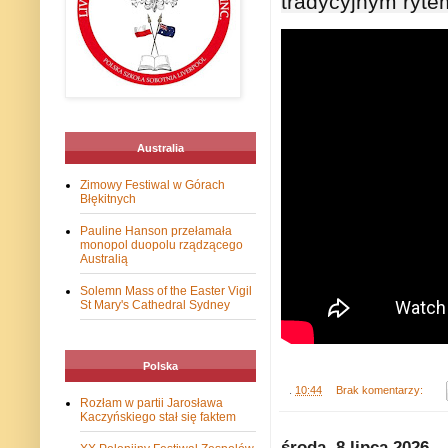
tradycyjnym ryte
Australia
Zimowy Festiwal w Górach
Błękitnych
Pauline Hanson przełamała
monopol duopolu rządzącego
Australią
Solemn Mass of the Easter Vigil
St Mary's Cathedral Sydney
Polska
.
10:44
Brak komentarzy:
Rozłam w partii Jarosława
Kaczyńskiego stał się faktem
środa, 8 lipca 2026