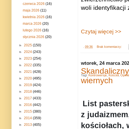
czerwca 2026
(16)
woli identyfikacj
maja 2026
(11)
kwietnia 2026
(16)
marca 2026
(20)
lutego 2026
(16)
Czytaj więcej >>
stycznia 2026
(20)
►
2025
(150)
.
09:36
Brak komentarzy:
►
2024
(243)
►
2023
(254)
wtorek, 24 marca 20
►
2022
(335)
Skandaliczny
►
2021
(428)
Tagi:
Kontrowersje
,
Kościół
,
Opini
wiernych
►
2020
(495)
►
2019
(424)
►
2018
(446)
►
2017
(433)
List pasters
►
2016
(442)
►
2015
(380)
z judaizmem
►
2014
(359)
kościołach, 
►
2013
(405)