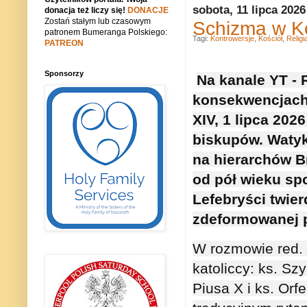
sobota, 11 lipca 2026
donacja też liczy się!
DONACJE
Zostań stałym lub czasowym
Schizma w Ko
patronem Bumeranga Polskiego:
Tagi:
Kontrowersje
,
Kościół
,
Religi
PATREON
Sponsorzy
Na kanale YT -
konsekwencjach 
XIV, 1 lipca 202
biskupów. Watyka
na hierarchów B
od pół wieku spo
Lefebryści twierd
zdeformowanej p
W rozmowie red.
katoliccy: 
ks. Sz
Piusa X i 
ks. Orf