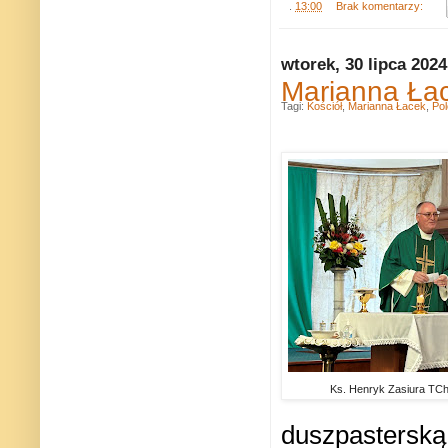
.
13:00
Brak komentarzy:
wtorek, 30 lipca 2024
Marianna Łac
Tagi:
Kościół
,
Marianna Łacek
,
Pol
Ks. Henryk Zasiura TChr 
duszpasterską