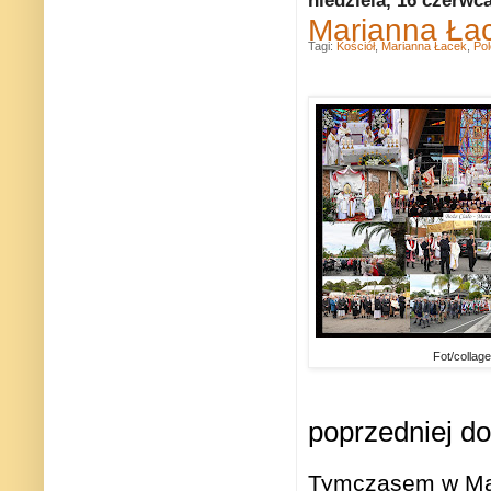
Marianna Ła
Tagi:
Kościół
,
Marianna Łacek
,
Pol
Fot/collage
poprzedniej do
Tymczasem w Mar