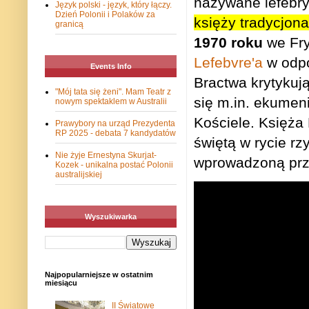
nazywane lefebrys
Język polski - język, który łączy.
Dzień Polonii i Polaków za
księży tradycjon
granicą
1970 roku
we Fry
Lefebvre'a
w odpo
Events Info
Bractwa krytykuj
"Mój tata się żeni". Mam Teatr z
się m.in. ekumeni
nowym spektaklem w Australii
Kościele. Księża
Prawybory na urząd Prezydenta
RP 2025 - debata 7 kandydatów
świętą w rycie rz
Nie żyje Ernestyna Skurjat-
wprowadzoną prz
Kozek - unikalna postać Polonii
australijskiej
Wyszukiwarka
Najpopularniejsze w ostatnim
miesiącu
II Światowe