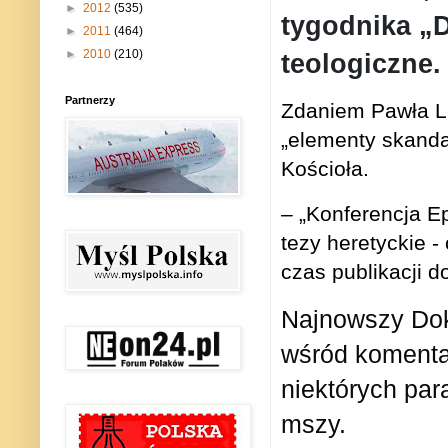
►
2012
(535)
tygodnika „
►
2011
(464)
►
2010
(210)
teologiczne.
Partnerzy
Zdaniem Pawła Lis
„elementy skanda
Kościoła.
– „Konferencja Ep
tezy heretyckie -
czas publikacji 
Najnowszy Dok
wśród komenta
niektórych pa
mszy.