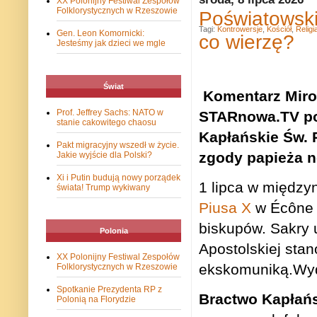
XX Polonijny Festiwal Zespołów
Folklorystycznych w Rzeszowie
Poświatowski
Tagi:
Kontrowersje
,
Kościół
,
Religi
Gen. Leon Komornicki:
co wierzę?
Jesteśmy jak dzieci we mgle
Świat
Komentarz Miro
Prof. Jeffrey Sachs: NATO w
STARnowa.TV po
stanie cakowitego chaosu
Kapłańskie Św. 
Pakt migracyjny wszedł w życie.
zgody papieża 
Jakie wyjście dla Polski?
Xi i Putin budują nowy porządek
1 lipca w międz
świata! Trump wykiwany
Piusa X
w Écône w
biskupów. Sakry 
Polonia
Apostolskiej
stan
XX Polonijny Festiwal Zespołów
ekskomuniką.Wyda
Folklorystycznych w Rzeszowie
Spotkanie Prezydenta RP z
Bractwo Kapłańs
Polonią na Florydzie