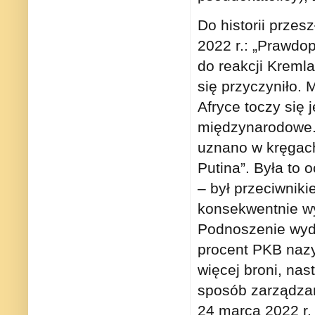
Do historii przes
2022 r.: „Prawdo
do reakcji Kremla
się przyczyniło. 
Afryce toczy się 
międzynarodowe. N
uznano w kręgach 
Putina”. Była to 
– był przeciwniki
konsekwentnie wy
Podnoszenie wyd
procent PKB nazy
więcej broni, nas
sposób zarządzan
24 marca 2022 r. 