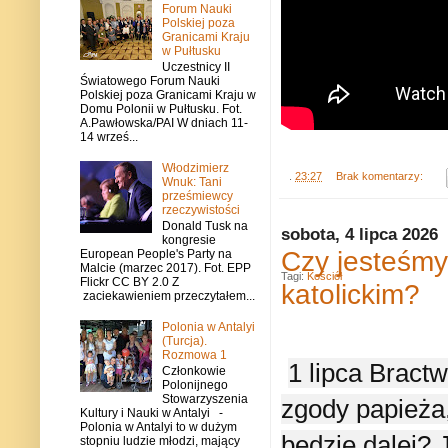
Forum Nauki
Polskiej poza
Granicami Kraju
w Pułtusku
Uczestnicy II
Światowego Forum Nauki
Polskiej poza Granicami Kraju w
Domu Polonii w Pułtusku. Fot.
A.Pawłowska/PAI W dniach 11-
14 wrześ...
Włodzimierz
.
23:27
Brak komentarzy:
Wnuk: Tani
prześmiewcy
rzeczywistości
Donald Tusk na
sobota, 4 lipca 2026
kongresie
Czy jesteśmy
European People's Party na
Malcie (marzec 2017). Fot. EPP
Tagi:
Kościół
Flickr CC BY 2.0 Z
katolickim?
zaciekawieniem przeczytałem...
Polonia w Antalyi
(Turcja).
Rozmowa 1
1 lipca Bract
Członkowie
Polonijnego
Stowarzyszenia
zgody papieża
Kultury i Nauki w Antalyi -
Polonia w Antalyi to w dużym
będzie dalej? 
stopniu ludzie młodzi, mający