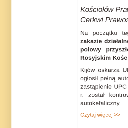
Kościołów Pra
Cerkwi Prawos
Na początku t
zakazie działal
połowy przyszł
Rosyjskim Kośc
Kijów oskarża 
ogłosił pełną a
zastąpienie UPC
r. został kontr
autokefaliczny.
Czytaj więcej >>