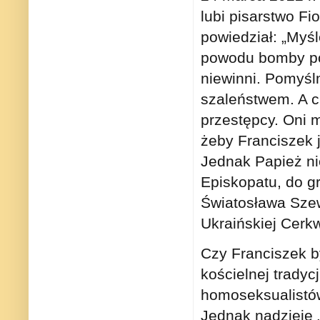
lubi pisarstwo Fi
powiedział: „Myśl
powodu bomby po
niewinni. Pomyślm
szaleństwem. A ci
przestępcy. Oni m
żeby Franciszek j
Jednak Papież ni
Episkopatu, do gr
Światosława Szew
Ukraińskiej Cerk
Czy Franciszek by
kościelnej tradyc
homoseksualistów
Jednak nadzieje „