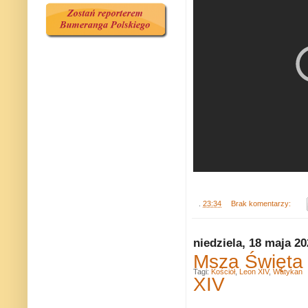
.
23:34
Brak komentarzy:
niedziela, 18 maja 2
Msza Święta 
Tagi:
Kościół
,
Leon XIV
,
Watykan
XIV