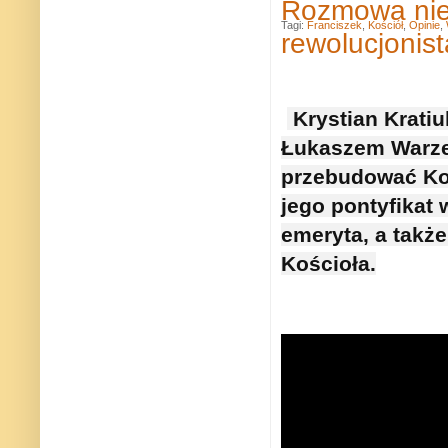
Rozmowa niek
Tagi:
Franciszek
,
Kościół
,
Opinie
,
rewolucjonis
Krystian Kratiu
Łukaszem Warzec
przebudować Koś
jego pontyfikat 
emeryta, a takż
Kościoła.