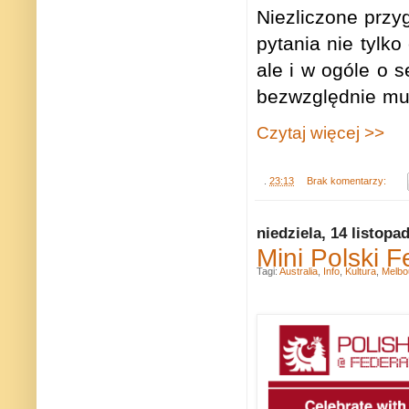
Niezliczone przy
pytania nie tylk
ale i w ogóle o s
bezwzględnie mus
Czytaj więcej >>
.
23:13
Brak komentarzy:
niedziela, 14 listopa
Mini Polski 
Tagi:
Australia
,
Info
,
Kultura
,
Melbo