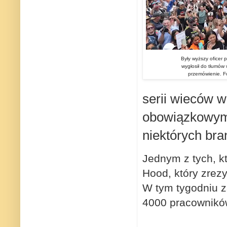
Były wyższy oficer p
wygłosił do tłumów
przemówienie. Fo
serii wieców w
obowiązkowy
niektórych bra
Jednym z tych, kt
Hood, który zrez
W tym tygodniu
z
4000
pracownik