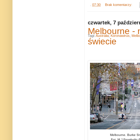
.
07:30
Brak komentarzy:
czwartek, 7 paździer
Melbourne - 
Tagi:
Australia
,
Koronawirus
,
Melb
świecie
Melbourne. Burke St
Fot. M.J.Fromholtz 