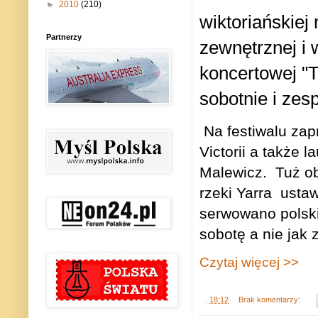
►
2010
(210)
wiktoriańskiej
Partnerzy
zewnętrznej i 
koncertowej "T
sobotnie i zes
Na festiwalu zapr
Victorii a także
Malewicz. Tuż o
rzeki Yarra ustaw
serwowano polski
sobotę a nie jak 
Czytaj więcej >>
.
18:12
Brak komentarzy: