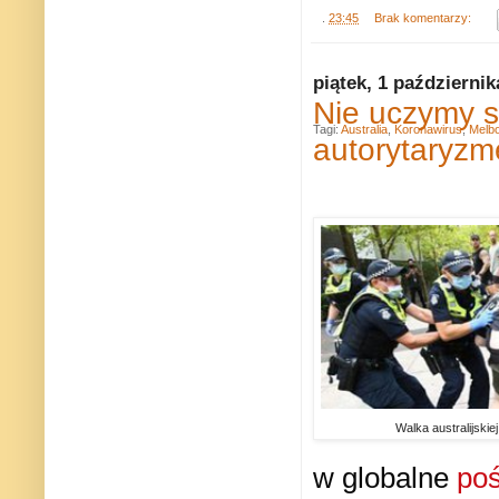
.
23:45
Brak komentarzy:
piątek, 1 październik
Nie uczymy s
Tagi:
Australia
,
Koronawirus
,
Melb
autorytaryz
Walka australijskiej 
w globalne
po