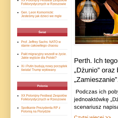
XX Polonijny Festiwal Zespołów
Folklorystycznych w Rzeszowie
Gen. Leon Komornicki:
Jesteśmy jak dzieci we mgle
Świat
Prof. Jeffrey Sachs: NATO w
stanie cakowitego chaosu
Pakt migracyjny wszedł w życie.
Jakie wyjście dla Polski?
Perth. Ich teg
Xi i Putin budują nowy porządek
„Dżunio” oraz b
świata! Trump wykiwany
„Zamieszanie”
Polonia
Podczas ich pob
XX Polonijny Festiwal Zespołów
jednoaktówkę „Dżu
Folklorystycznych w Rzeszowie
scenariusz napisa
Spotkanie Prezydenta RP z
Polonią na Florydzie
Czytaj więcej >>