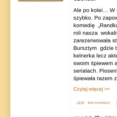
Ale po kolei… W 
szybko. Po zapow
komedię
„Randka
roli nasza
wokali
zarezerwowała sto
Bursztym
gdzie 
kelnerka lecz akt
swoim śpiewem a 
serialach. Piosen
śpiewała razem z
Czytaj więcej >>
.
22:54
Brak komentarzy: