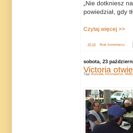
„Nie dotkniesz n
powiedział, gdy 
Czytaj więcej >>
.
20:16
Brak komentarzy:
sobota, 23 październ
Victoria otwi
Tagi:
Australia
,
Koronawirus
,
Melb