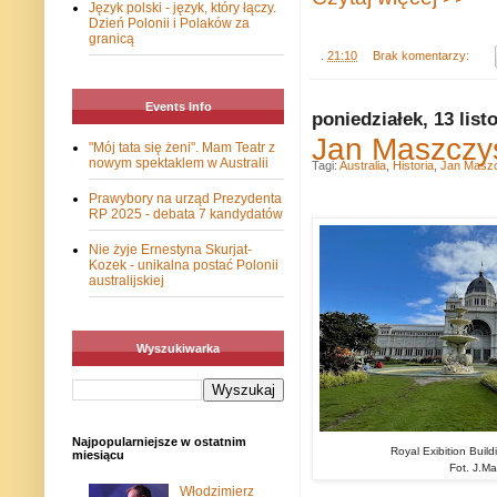
Język polski - język, który łączy.
Dzień Polonii i Polaków za
granicą
.
21:10
Brak komentarzy:
Events Info
poniedziałek, 13 lis
Jan Maszczys
"Mój tata się żeni". Mam Teatr z
nowym spektaklem w Australii
Tagi:
Australia
,
Historia
,
Jan Masz
Prawybory na urząd Prezydenta
RP 2025 - debata 7 kandydatów
Nie żyje Ernestyna Skurjat-
Kozek - unikalna postać Polonii
australijskiej
Wyszukiwarka
Najpopularniejsze w ostatnim
Royal Exibition Buil
miesiącu
Fot. J.Ma
Włodzimierz