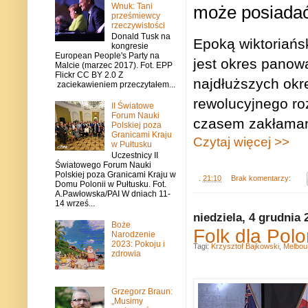
Wnuk: Tani
może posiadać
prześmiewcy
rzeczywistości
Donald Tusk na
Epoką wiktoriańsk
kongresie
European People's Party na
jest okres panowa
Malcie (marzec 2017). Fot. EPP
Flickr CC BY 2.0 Z
najdłuższych okr
zaciekawieniem przeczytałem...
rewolucyjnego roz
II Światowe
Forum Nauki
czasem zakłaman
Polskiej poza
Granicami Kraju
Czytaj więcej >>
w Pułtusku
Uczestnicy II
Światowego Forum Nauki
Polskiej poza Granicami Kraju w
.
21:10
Brak komentarzy:
Domu Polonii w Pułtusku. Fot.
A.Pawłowska/PAI W dniach 11-
14 wrześ...
niedziela, 4 grudnia 
Boże
Folk dla Polo
Narodzenie
2023: Pokoju i
Tagi:
Krzysztof Bajkowski
,
Melbou
zdrowia
Grzegorz Braun:
„Musimy