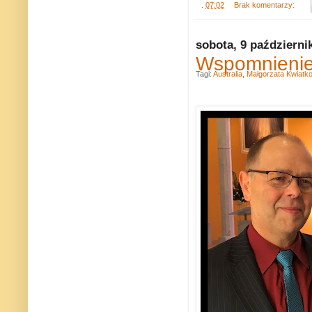
.
07:02
Brak komentarzy:
sobota, 9 październi
Wspomnienie 
Tagi:
Australia
,
Małgorzata Kwiatk