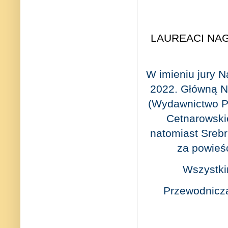
LAUREACI NAG
W imieniu jury 
2022. Główną N
(Wydawnictwo Po
Cetnarowski
natomiast Sreb
za powieś
Wszystki
Przewodniczą