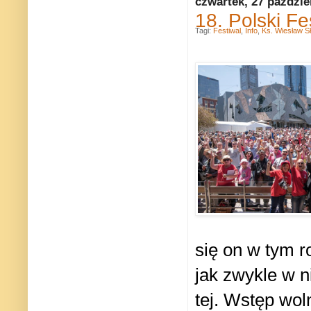
czwartek, 27 paździe
18. Polski F
Tagi:
Festiwal
,
Info
,
Ks. Wiesław S
się on w tym r
jak zwykle w n
tej. Wstęp wol