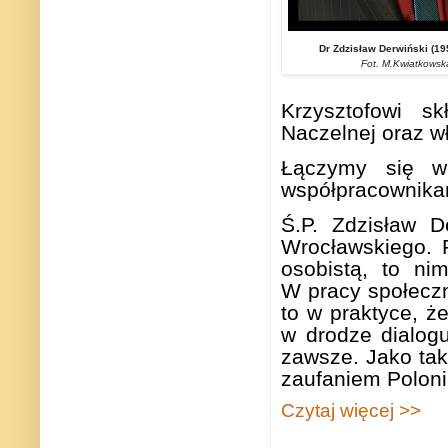
Dr Zdzisław Derwiński (19
Fot. M.Kwiatkowsk
Krzysztofowi s
Naczelnej oraz w
Łączymy się w
współpracownikam
Ś.P. Zdzisław D
Wrocławskiego. 
osobistą, to ni
W pracy społeczn
to w praktyce, ż
w drodze dialog
zawsze. Jako tak
zaufaniem Poloni
Czytaj więcej >>