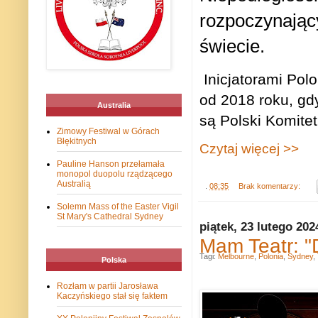
rozpoczynając
świecie.
Inicjatorami Pol
od 2018 roku, gd
Australia
są Polski Komitet
Zimowy Festiwal w Górach
Błękitnych
Czytaj więcej >>
Pauline Hanson przełamała
monopol duopolu rządzącego
Australią
.
08:35
Brak komentarzy:
Solemn Mass of the Easter Vigil
St Mary's Cathedral Sydney
piątek, 23 lutego 202
Mam Teatr: "
Tagi:
Melbourne
,
Polonia
,
Sydney
,
Polska
Rozłam w partii Jarosława
Kaczyńskiego stał się faktem