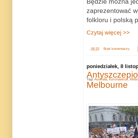
Będzie mozna jed
zaprezentować wi
folkloru i polską 
Czytaj więcej >>
.
08:20
Brak komentarzy:
poniedziałek, 8 listo
Antyszczepio
Tagi:
Australia
,
Koronawirus
,
Melb
Melbourne