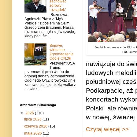
zachować
zdrowy
rozsądek”
Rozmowa
Agnieszki Piwar z "Myśli
Polskiej" z posłem na Sejm
Grzegorzem Braunem. Nasza
rozmowa zbiegła się w czasie,
kiedy padliśm...
Bojowe,
Vechi Acum na scenie Klubu P
wirtualne
Fot. Bume
Zgromadzenie
Ogóle ONZtu
nawiązuje do św
Prezydent USA
Trump,
ludowych melodii
przemawiając na wideo do
ogólnej debaty Zgromadzenia
południowej częś
Ogólnego ONZ, prowokacyjnie
zapowiedział „zaciekłą walkę z
Podkarpacie, aż 
niewidz...
koncertach wyko
Archiwum Bumeranga
Polski
ale równi
▼
2026
(110)
w nowej, świeżej
lipca 2026
(11)
czerwca 2026
(16)
Czytaj więcej >>
maja 2026
(11)