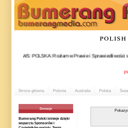
polish
NEWS: POLSKA: Rozłam w Prawie i Sprawiedliwości stał się fa
POLONI
Strona główna
Polonia
Australia
Polska
Świa
Donacje
Pokazyw
Bumerang Polski istnieje dzięki
wsparciu Sponsorów i
Czytelników portalu. Twoja