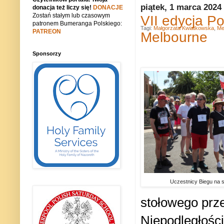
piątek, 1 marca 2024
donacja też liczy się!
DONACJE
Zostań stałym lub czasowym
VII edycja P
patronem Bumeranga Polskiego:
Tagi:
Małgorzata Kwiatkowska
,
Me
PATREON
Melbourne
Sponsorzy
Uczestnicy Biegu na st
stołowego prz
Niepodległości