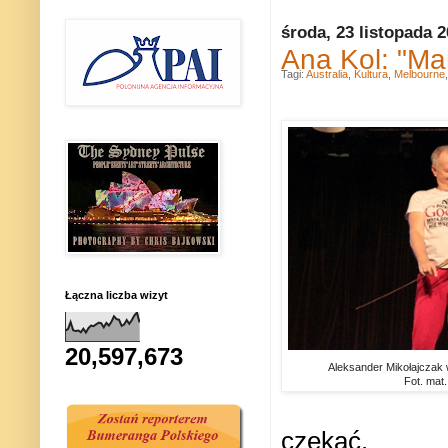
środa, 23 listopada 
Ana Kol: "Ma
Tagi:
Australia
,
Kultura
,
Melbourne
Łączna liczba wizyt
20,597,673
Aleksander Mikołajczak 
Fot. mat
czekać.