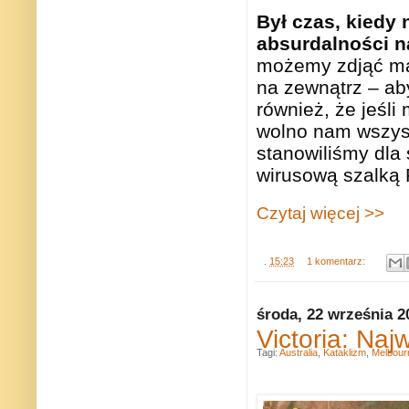
Był czas, kiedy
absurdalności n
możemy zdjąć ma
na zewnątrz – ab
również, że jeśl
wolno nam wszyst
stanowiliśmy dla 
wirusową szalką 
Czytaj więcej >>
.
15:23
1 komentarz:
środa, 22 września 2
Victoria: Naj
Tagi:
Australia
,
Kataklizm
,
Melbour