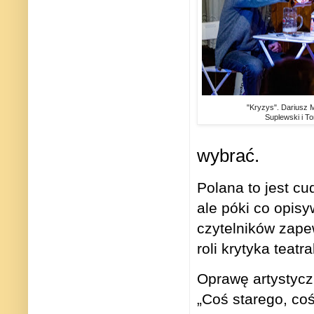
"Kryzys". Dariusz M
Suplewski i T
wybrać.
Polana to jest cu
ale póki co opis
czytelników zape
roli krytyka teat
Oprawę artystycz
„Coś starego, coś