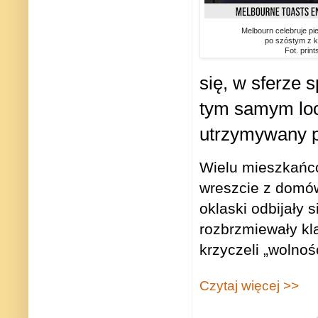
Melbourn celebruje pi
po szóstym z ko
Fot. prin
się, w sferze 
tym samym loc
utrzymywany p
Wielu mieszkańcó
wreszcie z domów
oklaski odbijały
rozbrzmiewały kl
krzyczeli „wolnoś
Czytaj więcej >>