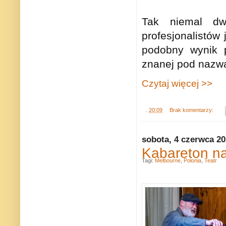
Tak niemal dw
profesjonalistów
podobny wynik p
znanej pod nazw
Czytaj więcej >>
.
20:09
Brak komentarzy:
sobota, 4 czerwca 2
Kabareton na
Tagi:
Melbourne
,
Polonia
,
Teatr