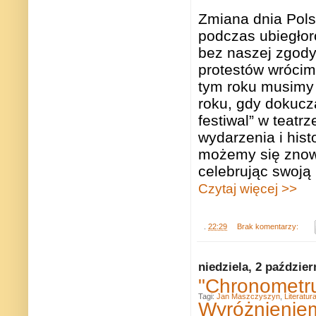
Zmiana dnia Pols
podczas ubiegłor
bez naszej zgody
protestów wrócimy
tym roku musimy 
roku, gdy dokucz
festiwal” w teatr
wydarzenia i hist
możemy się znow
celebrując swoją
Czytaj więcej >>
.
22:29
Brak komentarzy:
niedziela, 2 paździer
"Chronometr
Tagi:
Jan Maszczyszyn
,
Literatur
Wyróżnienie