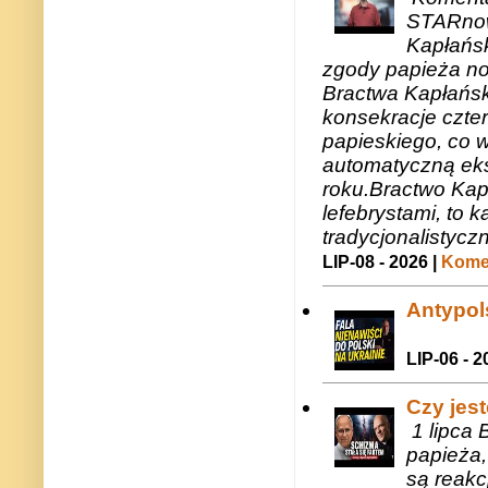
STARnow
Kapłańsk
zgody papieża n
Bractwa Kapłańsk
konsekracje czte
papieskiego, co w
automatyczną eks
roku.Bractwo Ka
lefebrystami, to
tradycjonalistycz
LIP-08 - 2026 |
Komen
Antypols
LIP-06 - 2
Czy jes
1 lipca 
papieża,
są reakc