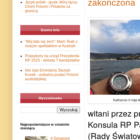
zakończona
Język polski - język, który łączy.
Dzień Polonii i Polaków za
granicą
Events Info
"Mój tata się żeni". Mam Teatr z
nowym spektaklem w Australii
Prawybory na urząd Prezydenta
RP 2025 - debata 7 kandydatów
Nie żyje Ernestyna Skurjat-
Kozek - unikalna postać Polonii
australijskiej
Wyszukiwarka
Katharsis II mija 
witani przez 
Konsula RP P
Najpopularniejsze w ostatnim
miesiącu
(Rady Światow
II Światowe