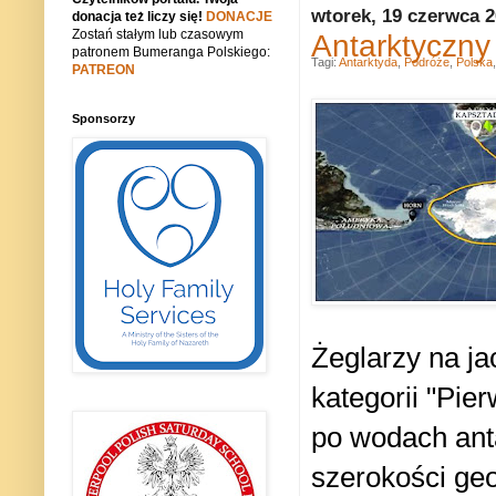
wtorek, 19 czerwca 
donacja też liczy się!
DONACJE
Zostań stałym lub czasowym
Antarktyczny 
patronem Bumeranga Polskiego:
Tagi:
Antarktyda
,
Podróże
,
Polska
PATREON
Sponsorzy
Żeglarzy na ja
kategorii "Pi
po wodach anta
szerokości geo