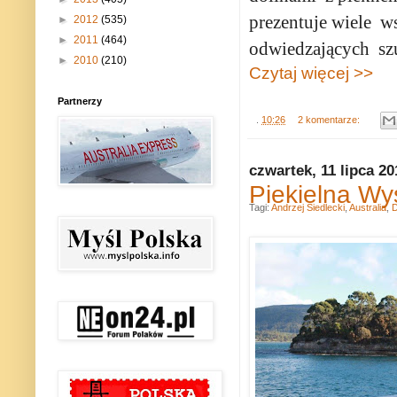
prezentuje wiele
ws
►
2012
(535)
►
2011
(464)
odwiedzających
sz
►
2010
(210)
Czytaj więcej >>
Partnerzy
.
10:26
2 komentarze:
czwartek, 11 lipca 20
Piekielna Wy
Tagi:
Andrzej Siedlecki
,
Australia
,
D