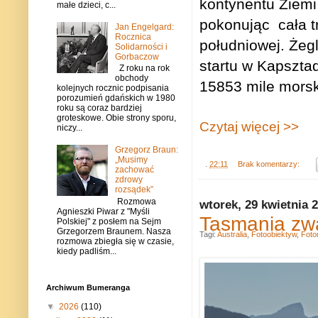
kontynentu Ziemi 
małe dzieci, c...
pokonując
cała 
Jan Engelgard:
Rocznica
południowej.
Żeg
Solidarności i
Gorbaczow
startu w Kapsztad
Z roku na rok
obchody
15853 mile
morsk
kolejnych rocznic podpisania
porozumień gdańskich w 1980
roku są coraz bardziej
groteskowe. Obie strony sporu,
Czytaj więcej >>
niczy...
Grzegorz Braun:
„Musimy
.
22:11
Brak komentarzy:
zachować
zdrowy
rozsądek”
Rozmowa
wtorek, 29 kwietnia 
Agnieszki Piwar z "Myśli
Tasmania zw
Polskiej" z posłem na Sejm
Grzegorzem Braunem. Nasza
Tagi:
Australia
,
Fotoobiektyw
,
Foto
rozmowa zbiegła się w czasie,
kiedy padliśm...
Archiwum Bumeranga
▼
2026
(110)