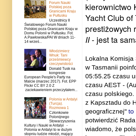
Forum Nauki
kierownictwo
Polskiej poza
Granicami Kraju
Yacht Club of
w Pułtusku
Uczestnicy II
Światowego Forum Nauki
prestiżowych 
Polskiej poza Granicami Kraju w
Domu Polonii w Pułtusku. Fot.
II
- jest ta sa
A.Pawłowska/PAI W dniach 11-
14 wrześ...
Włodzimierz
Wnuk: Tani
Lokalna Komisja
prześmiewcy
rzeczywistości
w Tasmanii poinf
Donald Tusk na
kongresie
05:55.25 czasu u
European People's Party na
Malcie (marzec 2017). Fot. EPP
czasu
AEST - (Au
Flickr CC BY 2.0 Z
zaciekawieniem przeczytałem...
czasu polskiego.
Polonia w Antalyi
z Kapsztadu do H
(Turcja).
Rozmowa 1
geograficznej"
to
Członkowie
Polonijnego
potwierdzić Rada
Stowarzyszenia
Kultury i Nauki w Antalyi -
wiadomo, że polsk
Polonia w Antalyi to w dużym
stopniu ludzie młodzi, mający