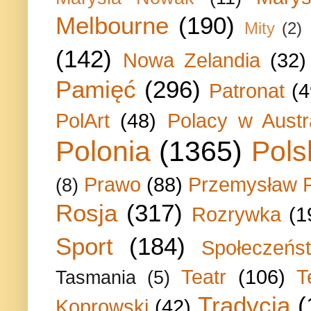
Melbourne
(190)
Mity
(2)
(142)
Nowa Zelandia
(32)
Pamięć
(296)
Patronat
(4
PolArt
(48)
Polacy w Austra
Polonia
(1365)
Pols
Prawo
(88)
Przemysław P
(8)
Rosja
(317)
Rozrywka
(1
Sport
(184)
Społeczeńs
Teatr
(106)
T
Tasmania
(5)
Tradycja
(
Koprowski
(42)