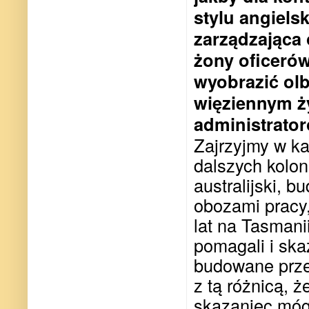
stylu angiels
zarządzająca
żony oficerów
wyobrazić ol
więziennym ż
administrator
Zajrzyjmy w kar
dalszych koloni
australijski, 
obozami pracy
lat na Tasmani
pomagali i ska
budowane prze
z tą różnicą, 
skazaniec mógł