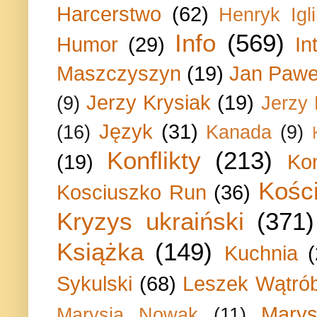
Harcerstwo
(62)
Henryk Igli
Info
(569)
Humor
(29)
In
Maszczyszyn
(19)
Jan Paweł
Jerzy Krysiak
(19)
(9)
Jerzy
Język
(31)
(16)
Kanada
(9)
Konflikty
(213)
(19)
Ko
Kości
Kosciuszko Run
(36)
Kryzys ukraiński
(371)
Książka
(149)
Kuchnia
Sykulski
(68)
Leszek Wątrób
Marys
Marysia Nowak
(11)