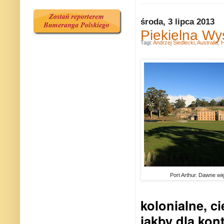
środa, 3 lipca 2013
Piekielna Wy
Tagi:
Andrzej Siedlecki
,
Australia
,
H
Port Arthur. Dawne wi
kolonialne, ci
jakby dla kon