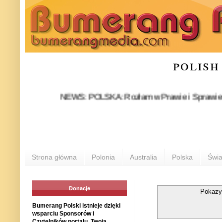
polish
NEWS: POLSKA: Rozłam w Prawie i Sprawiedliwości st
Strona główna
Polonia
Australia
Polska
Świa
Donacje
Pokazy
Bumerang Polski istnieje dzięki
wsparciu Sponsorów i
Czytelników portalu. Twoja