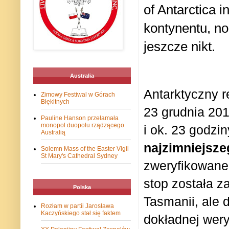
of Antarctica i
kontynentu, no
jeszcze nikt.
Australia
Antarktyczny r
Zimowy Festiwal w Górach
Błękitnych
23 grudnia 201
Pauline Hanson przełamała
monopol duopolu rządzącego
i ok. 23 godzi
Australią
najzimniejsze
Solemn Mass of the Easter Vigil
St Mary's Cathedral Sydney
zweryfikowane
stop została z
Polska
Tasmanii, ale 
Rozłam w partii Jarosława
Kaczyńskiego stał się faktem
dokładnej wery