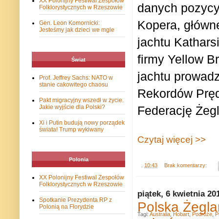
XX Polonijny Festiwal Zespołów
danych pozycy
Folklorystycznych w Rzeszowie
Kopera, główne
Gen. Leon Komornicki:
Jesteśmy jak dzieci we mgle
jachtu Katharsi
firmy Yellow B
Świat
jachtu prowad
Prof. Jeffrey Sachs: NATO w
stanie cakowitego chaosu
Rekordów Pręd
Pakt migracyjny wszedł w życie.
Jakie wyjście dla Polski?
Federację Żegl
Xi i Putin budują nowy porządek
świata! Trump wykiwany
Czytaj więcej >>
Polonia
.
10:43
Brak komentarzy:
XX Polonijny Festiwal Zespołów
Folklorystycznych w Rzeszowie
piątek, 6 kwietnia 20
Spotkanie Prezydenta RP z
Polska Żegla
Polonią na Florydzie
Tagi:
Australia
,
Hobart
,
Podróże
,
P