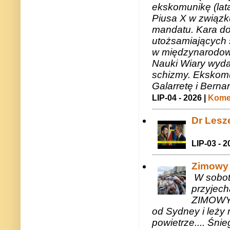
ekskomunikę (lat
Piusa X w związk
mandatu. Kara do
utożsamiających 
w międzynarodow
Nauki Wiary wyda
schizmy. Ekskomu
Galarretę i Bernar
LIP-04 - 2026 |
Komen
Dr Lesze
LIP-03 - 2
Zimowy 
W sobotę
przyjech
ZIMOWY 
od Sydney i leży 
powietrze.... Śni