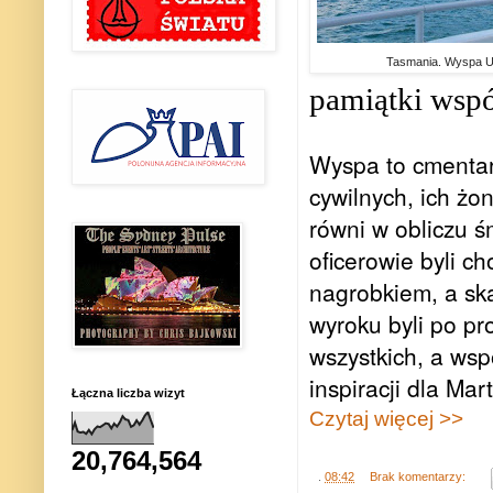
Tasmania. Wyspa 
pamiątki wspó
Wyspa to cmentar
cywilnych, ich żon
równi w obliczu śm
oficerowie byli c
nagrobkiem, a ska
wyroku byli po p
wszystkich, a wsp
inspiracji dla Mar
Łączna liczba wizyt
Czytaj więcej >>
20,764,564
.
08:42
Brak komentarzy: