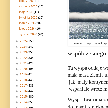
lipca 2026
(11)
czerwca 2026
(16)
maja 2026
(11)
kwietnia 2026
(16)
marca 2026
(20)
lutego 2026
(16)
stycznia 2026
(20)
►
2025
(150)
Tasmania - po prostu fantasyc
►
2024
(243)
współczesnego 
►
2023
(254)
►
2022
(335)
►
2021
(428)
Ta wyspa oddaje ws
►
2020
(495)
mała masa ziemi , 
►
2019
(424)
►
2018
(446)
jak
maly kontynen
►
2017
(433)
wspaniale wrecz m
►
2016
(442)
►
2015
(380)
Wyspa Tasmania z 
►
2014
(359)
dolinami
z piekne
►
2013
(405)