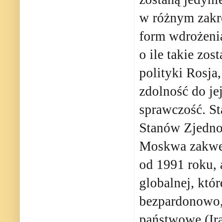
w różnym zakre
form wdrożenia
o ile takie zos
polityki Rosja
zdolność do je
sprawczość. St
Stanów Zjednoc
Moskwa zakwes
od 1991 roku, 
globalnej, któ
bezpardonowo,
państwowe (Ira