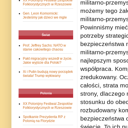
XX Polonijny Festiwal Zespołów
militarno-przemys
Folklorystycznych w Rzeszowie
możemy tego żał
Gen. Leon Komornicki:
Jesteśmy jak dzieci we mgle
militarno-przemys
Powinniśmy mieć 
potrzeby strategi
Świat
bezpieczeństwa 
Prof. Jeffrey Sachs: NATO w
stanie cakowitego chaosu
militarno-przemys
Pakt migracyjny wszedł w życie.
najlepszym spos
Jakie wyjście dla Polski?
współpraca. Kom
Xi i Putin budują nowy porządek
świata! Trump wykiwany
zredukowany. Ocz
całości, strata m
strony, dlaczego 
Polonia
stosunku do obec
XX Polonijny Festiwal Zespołów
Folklorystycznych w Rzeszowie
rozbudowany komp
Spotkanie Prezydenta RP z
bezpieczeństwa o
Polonią na Florydzie
świecie. To ich p