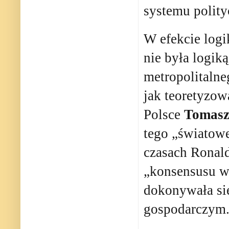
systemu polity
W efekcie logi
nie była logik
metropolitaln
jak teoretyzow
Polsce
Tomasz
tego „światow
czasach Ronald
„konsensusu wa
dokonywała się
gospodarczym