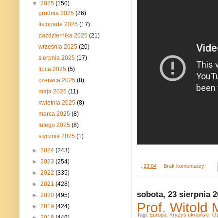
▼
2025
(150)
grudnia 2025
(26)
listopada 2025
(17)
października 2025
(21)
września 2025
(20)
sierpnia 2025
(17)
lipca 2025
(5)
czerwca 2025
(8)
maja 2025
(11)
kwietnia 2025
(8)
marca 2025
(8)
lutego 2025
(8)
stycznia 2025
(1)
►
2024
(243)
►
2023
(254)
.
23:04
Brak komentarzy:
►
2022
(335)
►
2021
(428)
sobota, 23 sierpnia 
►
2020
(495)
Prof. Witold
►
2019
(424)
Tagi:
Europa
,
Kryzys ukraiński
,
Op
►
2018
(446)