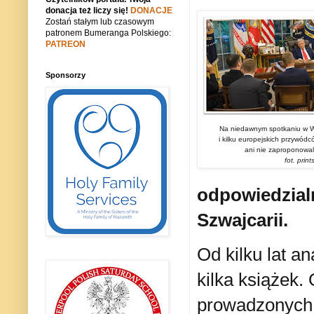
donacja też liczy się!
DONACJE
Zostań stałym lub czasowym
patronem Bumeranga Polskiego:
PATREON
Sponsorzy
Na niedawnym spotkaniu w W
i kilku europejskich przywódcó
ani nie zaproponowali
fot. prin
odpowiedzialn
Szwajcarii.
Od kilku lat an
kilka książek.
prowadzonych 