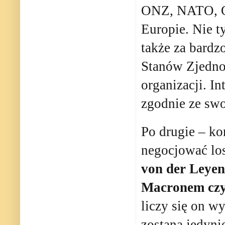
ONZ, NATO, Or
Europie. Nie ty
także za bardz
Stanów Zjedno
organizacji. I
zgodnie ze swoj
Po drugie – ko
negocjować lo
von der Leye
Macronem cz
liczy się on w
zostaną jedyni