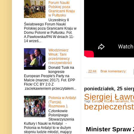
Forum Nauki
Polskiej poza
Granicami Kraju
w Pułtusku
Uczestnicy II
Światowego Forum Nauki
Polskiej poza Granicami Kraju w
Domu Polonii w Pułtusku. Fot.
A.Pawłowska/PAI W dniach 11-
14 wrześ...
Włodzimierz
Wnuk: Tani
prześmiewcy
rzeczywistości
Donald Tusk na
.
22:44
Brak komentarzy:
kongresie
European People's Party na
Malcie (marzec 2017). Fot. EPP
Flickr CC BY 2.0 Z
poniedziałek, 25 sier
zaciekawieniem przeczytałem...
Siergiej Ław
Polonia w Antalyi
Tagi:
Europa
,
Kryzys ukraiński
,
Ro
(Turcja).
bezpieczeńs
Rozmowa 1
Członkowie
Polonijnego
Stowarzyszenia
Kultury i Nauki w Antalyi -
Minister Spraw 
Polonia w Antalyi to w dużym
stopniu ludzie młodzi, mający