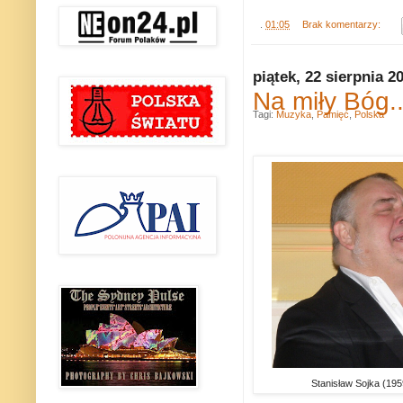
.
01:05
Brak komentarzy:
piątek, 22 sierpnia 2
Na miły Bóg..
Tagi:
Muzyka
,
Pamięć
,
Polska
Stanisław Sojka (19