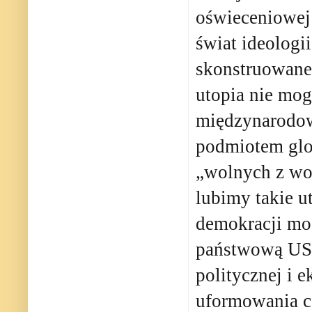
oświeceniowej 
świat ideologi
skonstruowane
utopia nie mog
międzynarodowe
podmiotem glo
„wolnych z wo
lubimy takie u
demokracji mog
państwową USA
politycznej i e
uformowania ca