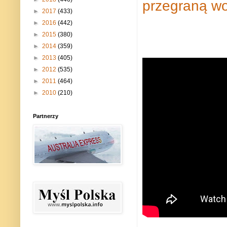
przegraną w
►
2017
(433)
►
2016
(442)
►
2015
(380)
►
2014
(359)
►
2013
(405)
►
2012
(535)
►
2011
(464)
►
2010
(210)
Partnerzy