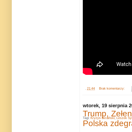
.
21:44
Brak komentarzy:
wtorek, 19 sierpnia 
Trump, Zełens
Tagi:
Kryzys ukraiński
,
Leszek Sy
Polska zdeg