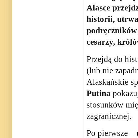
Alasce przejdz
historii, utrw
podręczników 
cesarzy, króló
Przejdą do his
(lub nie zapadn
Alaskańskie s
Putina
pokazuj
stosunków mię
zagranicznej.
Po pierwsze – 