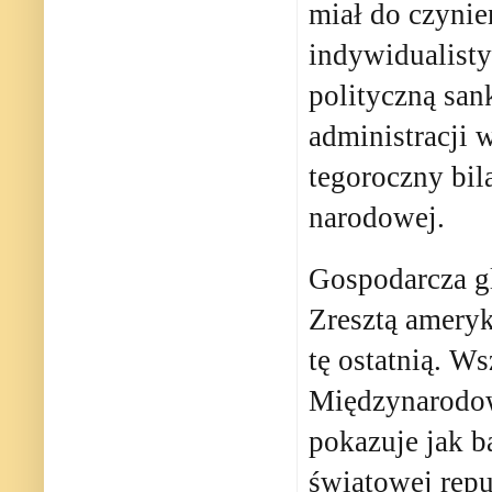
miał do czyni
indywidualisty
polityczną san
administracji 
tegoroczny bil
narodowej.
Gospodarcza gl
Zresztą ameryk
tę ostatnią. W
Międzynarodow
pokazuje jak b
światowej repu