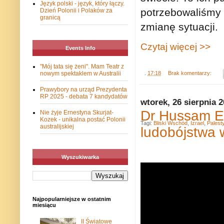
Język polski - język, który łączy.
potrzebowaliśmy
Dzień Polonii i Polaków za
granicą
zmianę sytuacji.
Czytaj więcej >>
Events Info
"Mój tata się żeni". Mam Teatr z
nowym spektaklem w Australii
.
17:18
Brak komentarzy:
Prawybory na urząd Prezydenta
RP 2025 - debata 7 kandydatów
wtorek, 26 sierpnia 
Dr Hussam El
Nie żyje Ernestyna Skurjat-
Kozek - unikalna postać Polonii
Tagi:
Bliski Wschód
,
Izrael
,
Palest
australijskiej
ludobójstwa 
Wyszukiwarka
Najpopularniejsze w ostatnim
miesiącu
II Światowe