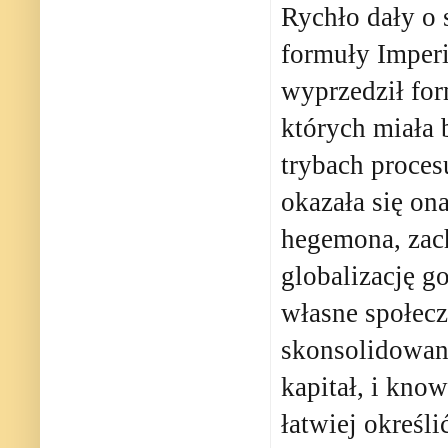
Rychło dały o 
formuły Imper
wyprzedził fo
których miała
trybach proces
okazała się ona
hegemona, zac
globalizację g
własne społecz
skonsolidowan
kapitał, i kn
łatwiej określi