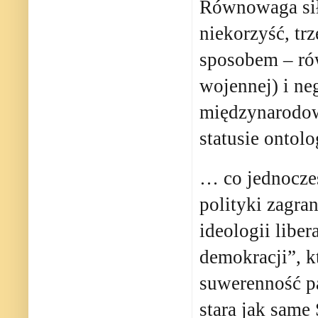
Równowaga sił,
niekorzyść, tr
sposobem – ró
wojennej) i ne
międzynarodow
statusie onto
… co jednocześ
polityki zagr
ideologii libe
demokracji”, 
suwerenność p
stara jak same