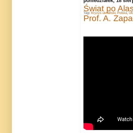
poniedziałek, 18 sier
Świat po Ala
Tagi:
Kryzys ukraiński
,
Polska
,
Uk
Prof. A. Zapa