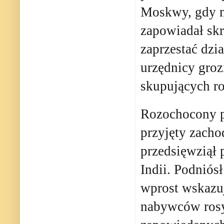
Moskwy, gdy mó
zapowiadał skr
zaprzestać dzia
urzędnicy gro
skupujących ro
Rozochocony po
przyjęty zach
przedsięwziął 
Indii. Podniósł
wprost wskazuj
nabywców rosyj