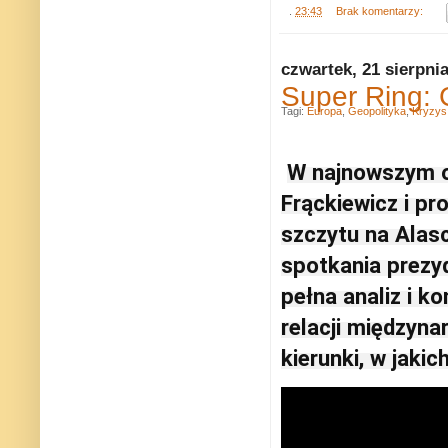
.
23:43
Brak komentarzy:
czwartek, 21 sierpni
Super Ring: 
Tagi:
Europa
,
Geopolityka
,
Kryzys 
W najnowszym o
Frąckiewicz i pr
szczytu na Alas
spotkania prezy
pełna analiz i k
relacji międzyna
kierunki, w jaki