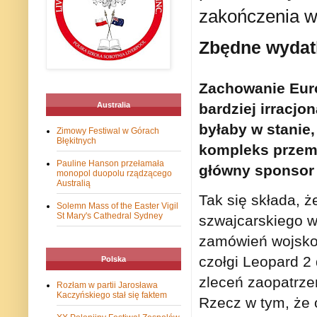
zakończenia w
Zbędne wydat
Zachowanie Eur
bardziej irracjo
Australia
byłaby w stanie,
Zimowy Festiwal w Górach
Błękitnych
kompleks przemy
Pauline Hanson przełamała
główny sponsor 
monopol duopolu rządzącego
Australią
Tak się składa, ż
Solemn Mass of the Easter Vigil
St Mary's Cathedral Sydney
szwajcarskiego w
zamówień wojskow
czołgi Leopard 2
Polska
zleceń zaopatrze
Rozłam w partii Jarosława
Kaczyńskiego stał się faktem
Rzecz w tym, że 