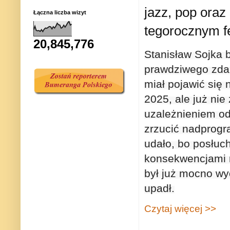
jazz, pop oraz
Łączna liczba wizyt
tegorocznym f
20,845,776
Stanisław Sojka 
prawdziwego zdarz
miał pojawić się
2025, ale już nie
uzależnieniem od 
zrzucić nadprog
udało, bo posłuch
konsekwencjami n
był już mocno wy
upadł.
Czytaj więcej >>