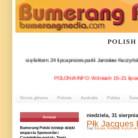
polish
ł się faktem. 24 lipca prezes partii Jarosław Kaczyński oficj
POLONIA INFO: W dniach 15–21 lipca 2026 
Strona główna
Polonia
Australia
Polska
Świa
niedziela, 31 sierpni
Donacje
Płk Jacques 
Bumerang Polski istnieje dzięki
Tagi:
Europa
,
Konflikty
,
Kryzys ukr
wsparciu Sponsorów i
Czytelników portalu. Twoja