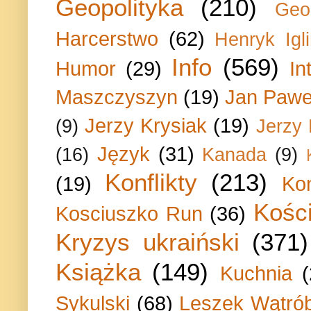
Geopolityka
(210)
Geo
Harcerstwo
(62)
Henryk Igli
Info
(569)
Humor
(29)
In
Maszczyszyn
(19)
Jan Paweł
Jerzy Krysiak
(19)
(9)
Jerzy
Język
(31)
(16)
Kanada
(9)
Konflikty
(213)
(19)
Ko
Kości
Kosciuszko Run
(36)
Kryzys ukraiński
(371)
Książka
(149)
Kuchnia
Sykulski
(68)
Leszek Wątrób