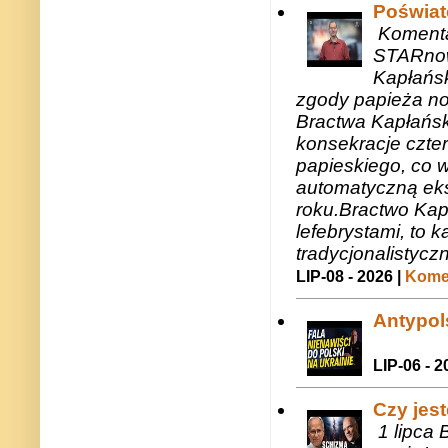
Poświat
Komenta
STARnow
Kapłańsk
zgody papieża n
Bractwa Kapłańsk
konsekracje czte
papieskiego, co w
automatyczną eks
roku.Bractwo Ka
lefebrystami, to
tradycjonalistycz
LIP-08 - 2026 |
Komen
Antypols
LIP-06 - 2
Czy jes
1 lipca 