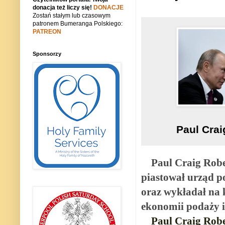
donacja też liczy się!
DONACJE
Zostań stałym lub czasowym
patronem Bumeranga Polskiego:
PATREON
Sponsorzy
Paul Crai
Paul Craig Robe
piastował urząd 
oraz wykładał na 
ekonomii podaży i
Paul Craig Robe