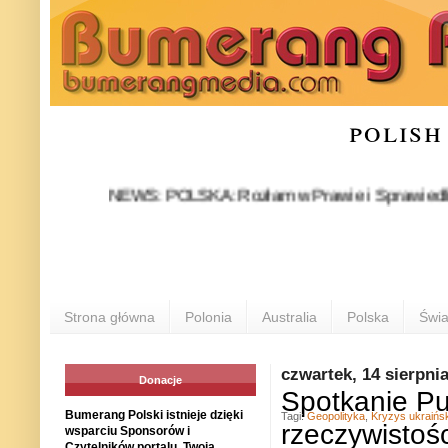
polish
NEWS: POLSKA: Rozłam w Prawie i Sprawiedliwości sta
Strona główna
Polonia
Australia
Polska
Świa
czwartek, 14 sierpni
Donacje
Spotkanie Put
Bumerang Polski istnieje dzięki
Tagi:
Geopolityka
,
Kryzys ukraińsk
rzeczywistoś
wsparciu Sponsorów i
Czytelników portalu. Twoja