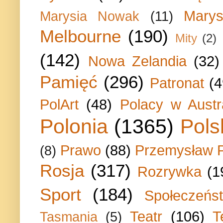
Marys
Marysia Nowak
(11)
Melbourne
(190)
Mity
(2)
(142)
Nowa Zelandia
(32)
Pamięć
(296)
Patronat
(4
PolArt
(48)
Polacy w Austra
Polonia
(1365)
Pols
Prawo
(88)
Przemysław P
(8)
Rosja
(317)
Rozrywka
(1
Sport
(184)
Społeczeńs
Teatr
(106)
T
Tasmania
(5)