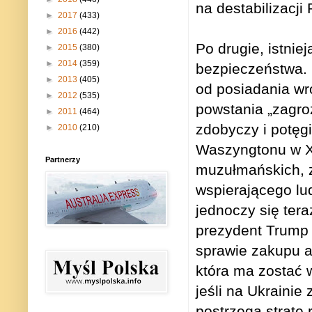
na destabilizacji
►
2017
(433)
►
2016
(442)
Po drugie, istni
►
2015
(380)
►
2014
(359)
bezpieczeństwa. 
►
2013
(405)
od posiadania w
►
2012
(535)
powstania „zagro
►
2011
(464)
zdobyczy i potę
►
2010
(210)
Waszyngtonu w XXI
Partnerzy
muzułmańskich, z
wspierającego lu
jednoczy się tera
prezydent Trump 
sprawie zakupu a
która ma zostać 
jeśli na Ukraini
postrzega stratę