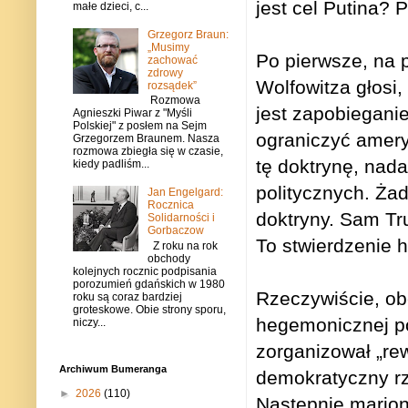
jest cel Putina? 
małe dzieci, c...
Grzegorz Braun:
„Musimy
Po pierwsze, na 
zachować
zdrowy
Wolfowitza głosi
rozsądek”
Rozmowa
jest zapobiegani
Agnieszki Piwar z "Myśli
Polskiej" z posłem na Sejm
ograniczyć ameryk
Grzegorzem Braunem. Nasza
rozmowa zbiegła się w czasie,
tę doktrynę, nad
kiedy padliśm...
politycznych. Żad
Jan Engelgard:
Rocznica
doktryny. Sam Tr
Solidarności i
Gorbaczow
To stwierdzenie 
Z roku na rok
obchody
kolejnych rocznic podpisania
porozumień gdańskich w 1980
Rzeczywiście, obe
roku są coraz bardziej
groteskowe. Obie strony sporu,
hegemonicznej po
niczy...
zorganizował „rew
Archiwum Bumeranga
demokratyczny rz
►
2026
(110)
Następnie marion