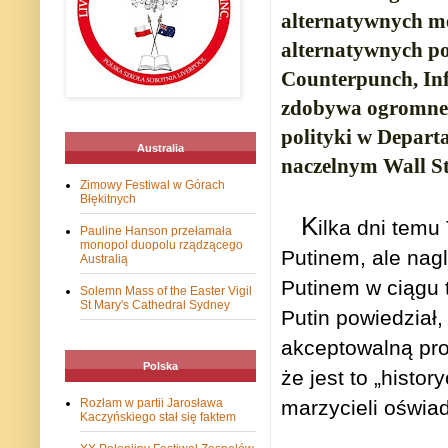
alternatywnych me
alternatywnych po
Counterpunch, Inf
zdobywa ogromne 
polityki w Depart
Australia
naczelnym Wall St
Zimowy Festiwal w Górach
Błękitnych
K
ilka dni temu
Pauline Hanson przełamała
monopol duopolu rządzącego
Putinem, ale nag
Australią
Putinem w ciągu t
Solemn Mass of the Easter Vigil
St Mary's Cathedral Sydney
Putin powiedział,
akceptowalną pro
Polska
że jest to „histo
Rozłam w partii Jarosława
marzycieli oświa
Kaczyńskiego stał się faktem