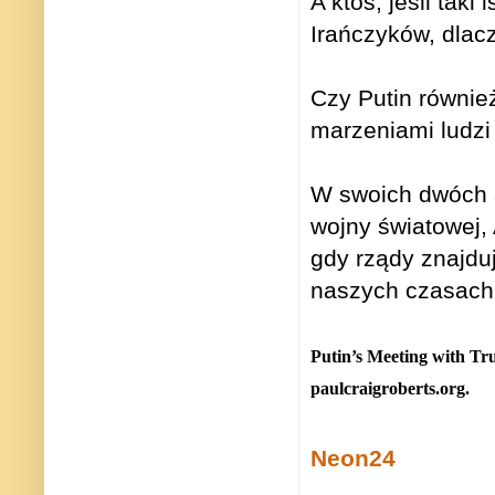
A ktoś, jeśli taki
Irańczyków, dlac
Czy Putin równie
marzeniami ludzi 
W swoich dwóch ar
wojny światowej, A
gdy rządy znajdu
naszych czasach
Putin’s Meeting with Tr
paulcraigroberts.org.
Neon24