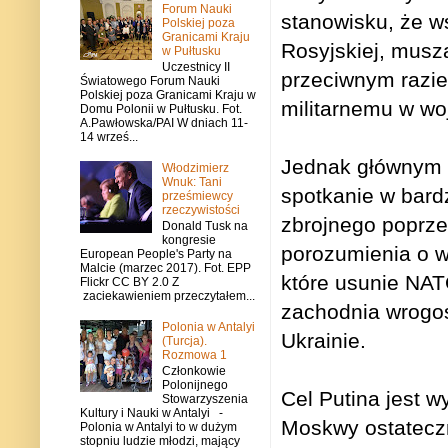
Forum Nauki
stanowisku, że ws
Polskiej poza
Granicami Kraju
Rosyjskiej, musz
w Pułtusku
Uczestnicy II
przeciwnym razi
Światowego Forum Nauki
Polskiej poza Granicami Kraju w
militarnemu w w
Domu Polonii w Pułtusku. Fot.
A.Pawłowska/PAI W dniach 11-
14 wrześ...
Jednak głównym p
Włodzimierz
Wnuk: Tani
spotkanie w bard
prześmiewcy
rzeczywistości
zbrojnego poprze
Donald Tusk na
kongresie
porozumienia o 
European People's Party na
Malcie (marzec 2017). Fot. EPP
które usunie NATO
Flickr CC BY 2.0 Z
zaciekawieniem przeczytałem...
zachodnia wrogo
Polonia w Antalyi
Ukrainie.
(Turcja).
Rozmowa 1
Członkowie
Polonijnego
Cel Putina jest 
Stowarzyszenia
Kultury i Nauki w Antalyi -
Moskwy ostateczn
Polonia w Antalyi to w dużym
stopniu ludzie młodzi, mający