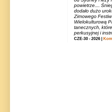
powietrze.... Śni
dodało dużo uroku
Zimowego Festiwal
Wielokulturową P
tanecznych, któr
perkusyjnej i in
CZE-30 - 2026 |
Kome