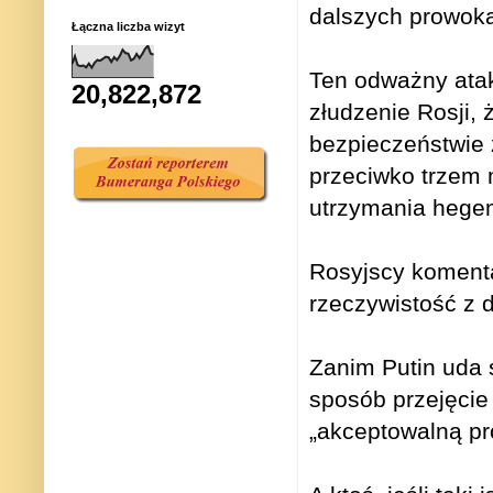
dalszych prowoka
Łączna liczba wizyt
Ten odważny atak
20,822,872
złudzenie Rosji,
bezpieczeństwie
przeciwko trzem
utrzymania hegem
Rosyjscy komentat
rzeczywistość z d
Zanim Putin uda s
sposób przejęcie
„akceptowalną pr