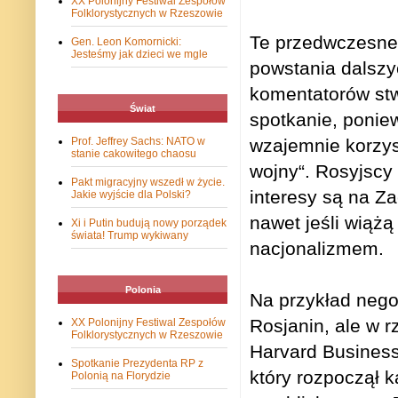
XX Polonijny Festiwal Zespołów
Folklorystycznych w Rzeszowie
Te przedwczesne 
Gen. Leon Komornicki:
Jesteśmy jak dzieci we mgle
powstania dalszy
komentatorów stw
Świat
spotkanie, ponie
Prof. Jeffrey Sachs: NATO w
wzajemnie korzys
stanie cakowitego chaosu
wojny“. Rosyjscy a
Pakt migracyjny wszedł w życie.
interesy są na Za
Jakie wyjście dla Polski?
nawet jeśli wiążą
Xi i Putin budują nowy porządek
świata! Trump wykiwany
nacjonalizmem.
Polonia
Na przykład negoc
Rosjanin, ale w r
XX Polonijny Festiwal Zespołów
Folklorystycznych w Rzeszowie
Harvard Business
Spotkanie Prezydenta RP z
który rozpoczął k
Polonią na Florydzie