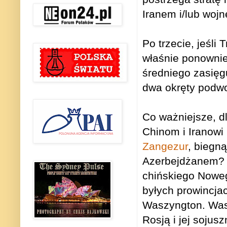
Iranem i/lub woj
Po trzecie, jeśl
właśnie ponownie
średniego zasięg
dwa okręty podwo
Co ważniejsze, d
Chinom i Iranowi
Zangezur
, biegn
Azerbejdżanem? T
chińskiego Nowe
byłych prowincja
Waszyngton. Wasz
Rosją i jej sojus