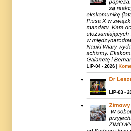
papieża,
są reakc
ekskomunikę (lat
Piusa X w związk
mandatu. Kara do
utożsamiających 
w międzynarodow
Nauki Wiary wyda
schizmy. Ekskomu
Galarretę i Bernar
LIP-04 - 2026 |
Komen
Dr Lesze
LIP-03 - 2
Zimowy 
W sobotę
przyjech
ZIMOWY 
od Sydney i leży 