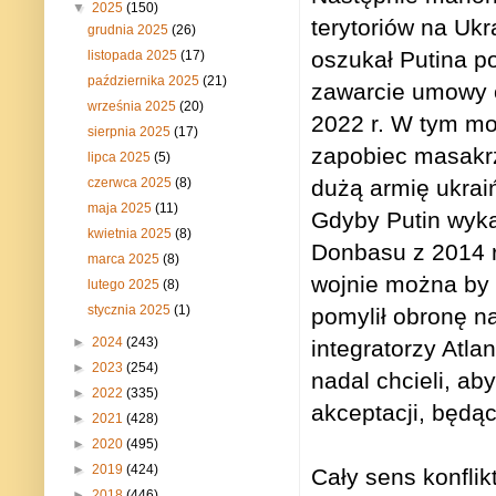
▼
2025
(150)
terytoriów na Ukr
grudnia 2025
(26)
oszukał Putina p
listopada 2025
(17)
października 2025
(21)
zawarcie umowy o
września 2025
(20)
2022 r. W tym mo
sierpnia 2025
(17)
zapobiec masakrz
lipca 2025
(5)
czerwca 2025
(8)
dużą armię ukra
maja 2025
(11)
Gdyby Putin wykaz
kwietnia 2025
(8)
Donbasu z 2014 r
marca 2025
(8)
wojnie można by 
lutego 2025
(8)
stycznia 2025
(1)
pomylił obronę n
►
2024
(243)
integratorzy Atla
►
2023
(254)
nadal chcieli, a
►
2022
(335)
akceptacji, będ
►
2021
(428)
►
2020
(495)
►
2019
(424)
Cały sens konflik
►
2018
(446)