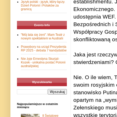
establishmentu.
Język polski - język, który łączy.
Dzień Polonii i Polaków za
Ekonomicznego. Dł
granicą
udostępnia WEF. 
Bezpośrednich i 
Events Info
Współpracy Gospo
"Mój tata się żeni". Mam Teatr z
skonfliktowaną 
nowym spektaklem w Australii
Prawybory na urząd Prezydenta
RP 2025 - debata 7 kandydatów
Jaka jest rzeczy
Nie żyje Ernestyna Skurjat-
stwierdzeniami?
Kozek - unikalna postać Polonii
australijskiej
Nie. O ile wiem,
Wyszukiwarka
swoim rosyjskim o
stanowisko Putin
opartym na „wymi
Najpopularniejsze w ostatnim
Zełenskiego musi
miesiącu
wszystkie terytor
II Światowe