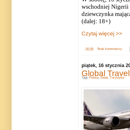
wschodniej Nigerii 
dziewczynka mając
(dalej: 18+)
Czytaj więcej >>
.
00:08
Brak komentarzy:
piątek, 16 stycznia 2
Global Trave
Tagi:
Polska
,
Świat
,
Turystyka