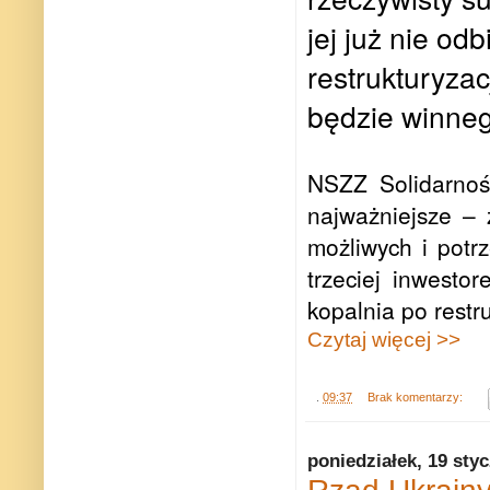
jej już nie od
restrukturyzac
będzie winne
NSZZ Solidarnoś
najważniejsze – 
możliwych i potr
trzeciej inwesto
kopalnia po restr
Czytaj więcej >>
.
09:37
Brak komentarzy:
poniedziałek, 19 sty
Rząd Ukrainy