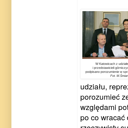
W Katowicach z udział
i przedstawicieli górnic
podpisano porozumienie w spraw
Fot. M.Śmia
udziału, repre
porozumieć z
względami pot
po co wracać d
rzeczywisty s