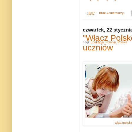
.
15:07
Brak komentarzy:
czwartek, 22 styczni
"Włącz Polskę
Tagi:
Edukacja
,
Polonia
,
Polska
uczniów
wlaczpolske