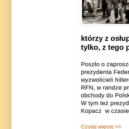
którzy z osłu
tylko, z teg
Poszło o zaprosz
prezydenta Federa
wyzwolicieli hitl
RFN, w randze pr
obchody do Polsk
W tym też prezyd
Kopacz w czasie o
Czytaj więcej >>