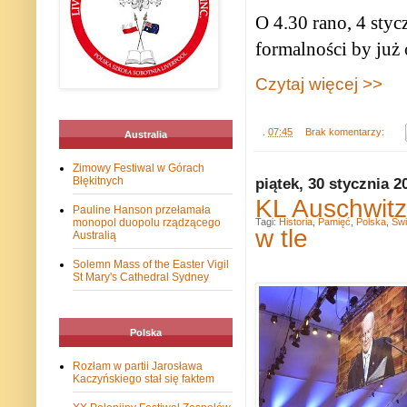
O 4.30 rano, 4 styc
formalności by już
Czytaj więcej >>
.
07:45
Brak komentarzy:
Australia
Zimowy Festiwal w Górach
Błękitnych
piątek, 30 stycznia 2
KL Auschwitz
Pauline Hanson przełamała
monopol duopolu rządzącego
Tagi:
Historia
,
Pamięć
,
Polska
,
Świ
w tle
Australią
Solemn Mass of the Easter Vigil
St Mary's Cathedral Sydney
Polska
Rozłam w partii Jarosława
Kaczyńskiego stał się faktem