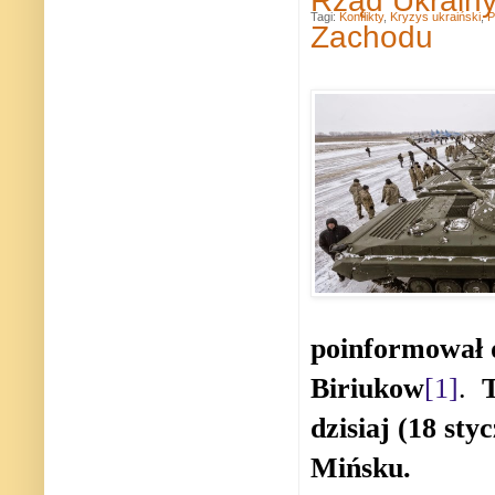
Tagi:
Konflikty
,
Kryzys ukraiński
,
P
Zachodu
poinformował d
Biriukow
[1]
.
Ty
dzisiaj (18 sty
Mińsku.