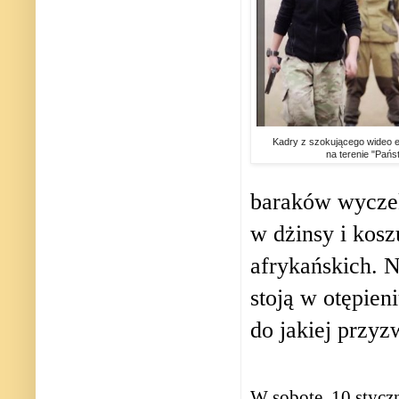
Kadry z szokującego wideo e
na terenie "Pańs
baraków wyczek
w dżinsy i kosz
afrykańskich. 
stoją w otępien
do jakiej przyz
W sobotę, 10 styc