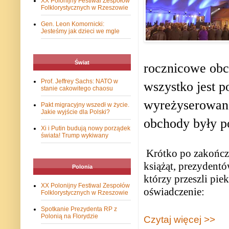
XX Polonijny Festiwal Zespołów
Folklorystycznych w Rzeszowie
Gen. Leon Komornicki:
Jesteśmy jak dzieci we mgle
Świat
rocznicowe obc
Prof. Jeffrey Sachs: NATO w
wszystko jest p
stanie cakowitego chaosu
wyreżyserowane.
Pakt migracyjny wszedł w życie.
Jakie wyjście dla Polski?
obchody były p
Xi i Putin budują nowy porządek
świata! Trump wykiwany
Krótko po zakończe
książąt, prezydentó
Polonia
którzy przeszli pi
XX Polonijny Festiwal Zespołów
oświadczenie:
Folklorystycznych w Rzeszowie
Spotkanie Prezydenta RP z
Polonią na Florydzie
Czytaj więcej >>