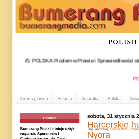
polish
EWS: POLSKA: Rozłam w Prawie i Sprawiedliwości stał się fakte
POLONIA
Strona główna
Polonia
Australia
Polska
Świa
sobota, 31 stycznia 
Donacje
Harcerskie h
Bumerang Polski istnieje dzięki
Tagi:
Australia
,
Harcerstwo
,
Poloni
Nyora
wsparciu Sponsorów i
Czytelników portalu. Twoja