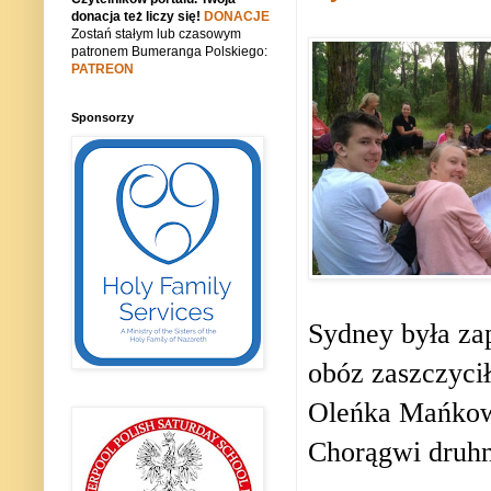
donacja też liczy się!
DONACJE
Zostań stałym lub czasowym
patronem Bumeranga Polskiego:
PATREON
Sponsorzy
Sydney była zap
obóz zaszczyci
Oleńka Mańkows
Chorągwi druh