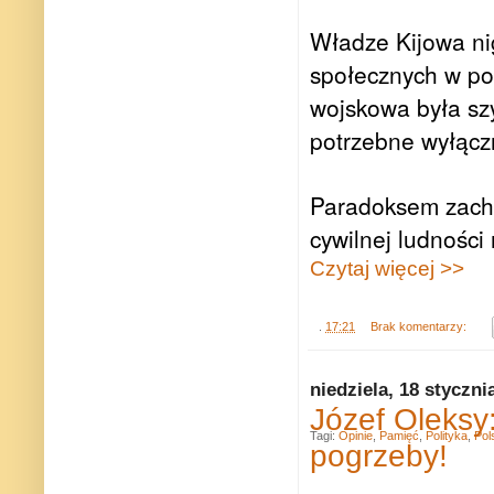
Władze Kijowa ni
społecznych w po
wojskowa była sz
potrzebne wyłącz
Paradoksem zachod
cywilnej ludności
Czytaj więcej >>
.
17:21
Brak komentarzy:
niedziela, 18 styczni
Józef Oleksy
Tagi:
Opinie
,
Pamięć
,
Polityka
,
Pol
pogrzeby!