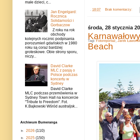
małe dzieci, c...
.
18:07
Brak komentarzy:
Jan Engelgard:
Rocznica
Solidarności i
Gorbaczow
środa, 28 stycznia 2
Z roku na rok
Karnawałowy
obchody
kolejnych rocznic podpisania
Tagi:
Fotoreportaż
,
Jarek Ławońsk
porozumień gdańskich w 1980
Beach
roku są coraz bardziej
groteskowe. Obie strony sporu,
niczy...
David Clarke
MLC z pasją o
Polsce podczas
koncertu w
Sydney
David Clarke
MLC podczas przemówienia w
Sydney Town Hall na koncercie
"Tribute to Freedom". Fot.
K.Bajkowski Wśród australjsk...
Archiwum Bumeranga
►
2026
(110)
►
2025
(150)