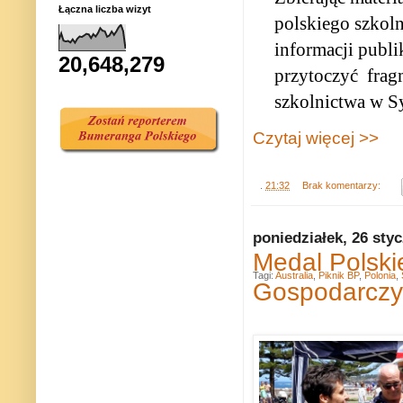
Łączna liczba wizyt
polskiego szkoln
informacji publ
20,648,279
przytoczyć
frag
szkolnictwa w S
Czytaj więcej >>
.
21:32
Brak komentarzy:
poniedziałek, 26 sty
Medal Polski
Tagi:
Australia
,
Piknik BP
,
Polonia
,
Gospodarczy