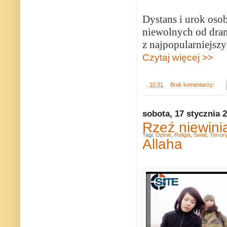
Dystans i urok osob
niewolnych od dra
z najpopularniejszy
Czytaj więcej >>
.
10:31
Brak komentarzy:
sobota, 17 stycznia 
Rzeź niewinią
Tagi:
Opinie
,
Religia
,
Świat
,
Terror
Allaha