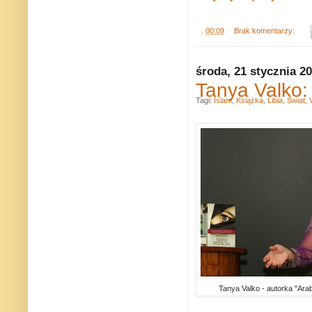
.
00:09
Brak komentarzy:
środa, 21 stycznia 2
Tanya Valko: 
Tagi:
Islam
,
Książka
,
Libia
,
Świat
,
Tanya Valko - autorka "Arab