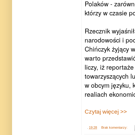
Polaków - zarówno
którzy w czasie p
Rzecznik wyjaśni
narodowości i po
Chińczyk żyjący w 
warto przedstawi
liczy, iż reporta
towarzyszących lu
w obcym języku, k
realiach ekonomi
Czytaj więcej >>
.
19:28
Brak komentarzy: