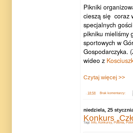
Pikniki organizo
cieszą się coraz
specjalnych gości
pikniku mieliśmy 
sportowych w Gór
Gospodarczyka. (Z
wideo z
Kosciusz
Czytaj więcej >>
.
18:58
Brak komentarzy:
niedziela, 25 styczni
Konkurs „Czł
Tagi:
Info
,
Konkursy
,
Polonia
,
Pols