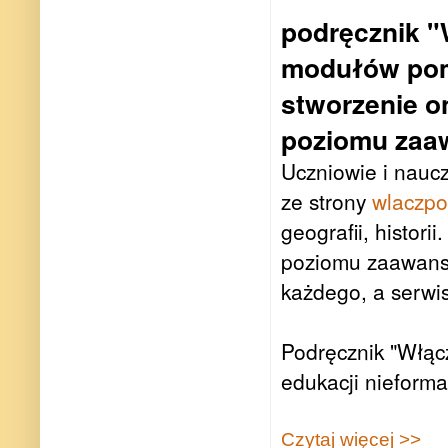
podręcznik "
modułów pom
stworzenie o
poziomu zaaw
Uczniowie i nauc
ze strony
wlaczpo
geografii, histori
poziomu zaawanso
każdego, a serwi
Podręcznik "Włąc
edukacji nieform
Czytaj więcej >>