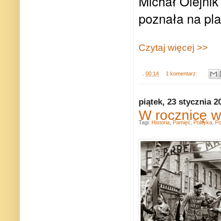
Michał Olejnik 
poznała na plan
Czytaj więcej >>
.
00:14
1 komentarz:
piątek, 23 stycznia 2
W rocznicę w
Tagi:
Historia
,
Pamięć
,
Polityka
,
Po