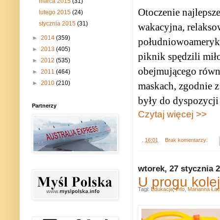
marca 2015
(31)
Otoczenie najlepsze
lutego 2015
(24)
stycznia 2015
(31)
wakacyjna, relakso
►
2014
(359)
południowoamerykań
►
2013
(405)
piknik spędzili mi
►
2012
(535)
obejmującego równi
►
2011
(464)
►
2010
(210)
maskach, zgodnie z
były do dyspozycji
Partnerzy
Czytaj więcej >>
.
16:01
Brak komentarzy:
wtorek, 27 stycznia 
U progu kole
Tagi:
Edukacja
,
Info
,
Marianna Ła