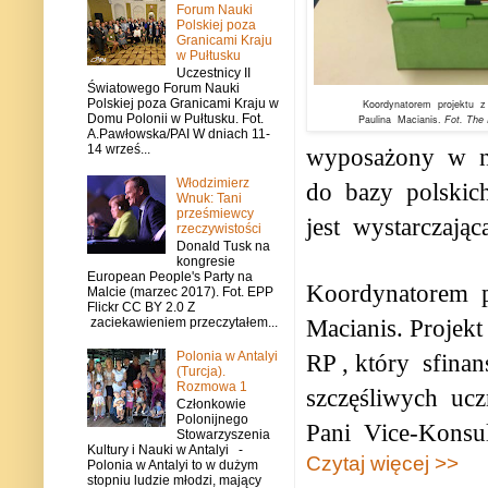
Forum Nauki
Polskiej poza
Granicami Kraju
w Pułtusku
Uczestnicy II
Światowego Forum Nauki
Polskiej poza Granicami Kraju w
Koordynatorem
projektu
z
Domu Polonii w Pułtusku. Fot.
Paulina
Macianis.
Fot. The 
A.Pawłowska/PAI W dniach 11-
14 wrześ...
wyposażony
w
Włodzimierz
do
bazy
polskic
Wnuk: Tani
prześmiewcy
jest
wystarczając
rzeczywistości
Donald Tusk na
kongresie
European People's Party na
Koordynatorem
Malcie (marzec 2017). Fot. EPP
Flickr CC BY 2.0 Z
Macianis. Projekt
zaciekawieniem przeczytałem...
Polonia w Antalyi
RP , który
sfina
(Turcja).
Rozmowa 1
szczęśliwych
ucz
Członkowie
Polonijnego
Pani
Vice-Konsu
Stowarzyszenia
Kultury i Nauki w Antalyi -
Czytaj więcej >>
Polonia w Antalyi to w dużym
stopniu ludzie młodzi, mający