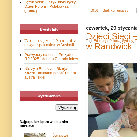
Język polski - język, który łączy.
Dzień Polonii i Polaków za
.
10:01
Brak komentarzy:
granicą
czwartek, 29 styczni
Events Info
Dzieci Sieci 
"Mój tata się żeni". Mam Teatr z
Tagi:
Edukacja
,
Polonia
,
Sydney
,
Z
w Randwick
nowym spektaklem w Australii
Prawybory na urząd Prezydenta
RP 2025 - debata 7 kandydatów
Nie żyje Ernestyna Skurjat-
Kozek - unikalna postać Polonii
australijskiej
Wyszukiwarka
Najpopularniejsze w ostatnim
miesiącu
II Światowe