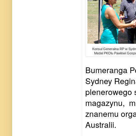
Konsul Generalna RP w Sydn
Medal PKOlu Pawłowi Gosp
Bumeranga Po
Sydney Regin
plenerowego s
magazynu, me
znanemu orga
Australii.