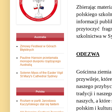
Zbierając materi
polskiego szkoln
informacji publ
przytoczyć
frag
szkolnictwa w S
Australia
Zimowy Festiwal w Górach
Błękitnych
ODEZWA
Pauline Hanson przełamała
monopol duopolu rządzącego
Australią
Gościnna ziemia 
Solemn Mass of the Easter Vigil
St Mary's Cathedral Sydney
przywileje, któr
naszego przybyci
Polska
tradycji i nasz
naszych, a które
Rozłam w partii Jarosława
Kaczyńskiego stał się faktem
polskim i kulturą