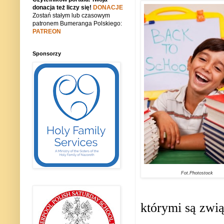
donacja też liczy się!
DONACJE
Zostań stałym lub czasowym
patronem Bumeranga Polskiego:
PATREON
Sponsorzy
Fot.Photostock
którymi są zwią