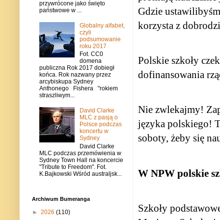
przywrócone jako święto
Gdzie ustawilibyśm
państwowe w ...
korzysta z dobrodz
Globalny alfabet,
czyli
podsumowanie
roku 2017
Fot. CC0
Polskie szkoły czek
domena
publiczna Rok 2017 dobiegł
dofinansowania rząd
końca. Rok nazwany przez
arcybiskupa Sydney
Anthonego Fishera "rokiem
straszliwym...
Nie zwlekajmy! Zap
David Clarke
MLC z pasją o
języka polskiego! T
Polsce podczas
koncertu w
soboty, żeby się na
Sydney
David Clarke
MLC podczas przemówienia w
Sydney Town Hall na koncercie
"Tribute to Freedom". Fot.
W NPW polskie szk
K.Bajkowski Wśród australjsk...
Archiwum Bumeranga
Szkoły podstawowe:
►
2026
(110)