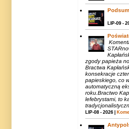
Podsum
LIP-09 - 2
Poświat
Komenta
STARnow
Kapłańsk
zgody papieża n
Bractwa Kapłańsk
konsekracje czte
papieskiego, co w
automatyczną eks
roku.Bractwo Ka
lefebrystami, to
tradycjonalistycz
LIP-08 - 2026 |
Komen
Antypols