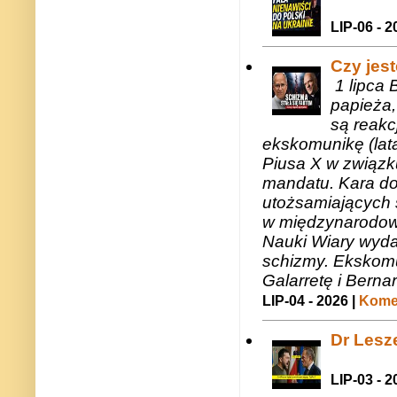
LIP-06 - 2
Czy jes
1 lipca 
papieża,
są reakc
ekskomunikę (lat
Piusa X w związk
mandatu. Kara do
utożsamiających 
w międzynarodow
Nauki Wiary wyda
schizmy. Ekskomu
Galarretę i Bernar
LIP-04 - 2026 |
Komen
Dr Lesze
LIP-03 - 2