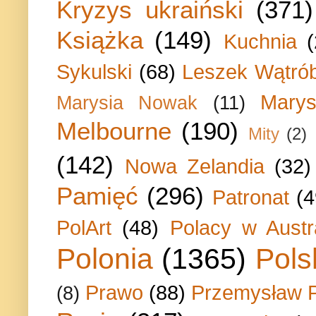
Kryzys ukraiński
(371)
Książka
(149)
Kuchnia
Sykulski
(68)
Leszek Wątrób
Marys
Marysia Nowak
(11)
Melbourne
(190)
Mity
(2)
(142)
Nowa Zelandia
(32)
Pamięć
(296)
Patronat
(4
PolArt
(48)
Polacy w Austra
Polonia
(1365)
Pols
Prawo
(88)
Przemysław P
(8)