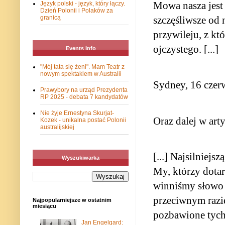
Mowa nasza jest
Język polski - język, który łączy.
Dzień Polonii i Polaków za
szczęśliwsze od
granicą
przywileju, z kt
ojczystego. [...]
Events Info
"Mój tata się żeni". Mam Teatr z
nowym spektaklem w Australii
Sydney, 16 czer
Prawybory na urząd Prezydenta
RP 2025 - debata 7 kandydatów
Nie żyje Ernestyna Skurjat-
Oraz dalej w art
Kozek - unikalna postać Polonii
australijskiej
[...] Najsilniejs
Wyszukiwarka
My, którzy dotar
winniśmy słowo 
przeciwnym razi
Najpopularniejsze w ostatnim
miesiącu
pozbawione tych
Jan Engelgard: