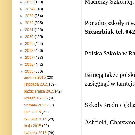
Macierzy Szkolnej.
►
2025
(150)
►
2024
(243)
►
2023
(254)
Ponadto szkoły nie
►
2022
(335)
►
2021
(428)
Szczerbiak tel. 04
►
2020
(495)
►
2019
(424)
►
2018
(446)
Polska Szkoła w Ra
►
2017
(433)
►
2016
(442)
▼
2015
(380)
Istnieją także pol
grudnia 2015
(29)
zasięgnąć w tamtej
listopada 2015
(39)
października 2015
(42)
września 2015
(36)
Szkoły średnie (kl
sierpnia 2015
(30)
lipca 2015
(31)
czerwca 2015
(29)
Ashfield, Chatswoo
maja 2015
(29)
kwietnia 2015
(29)