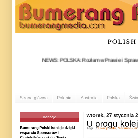
polish
NEWS: POLSKA: Rozłam w Prawie i Sprawiedliwości
Strona główna
Polonia
Australia
Polska
Świa
wtorek, 27 stycznia 
Donacje
U progu kole
Bumerang Polski istnieje dzięki
Tagi:
Edukacja
,
Info
,
Marianna Ła
wsparciu Sponsorów i
Czytelników portalu. Twoja