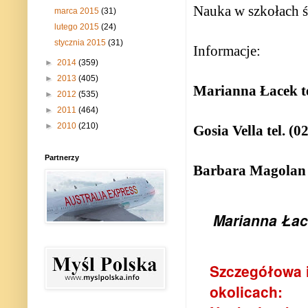
Nauka w szkołach śr
marca 2015
(31)
lutego 2015
(24)
stycznia 2015
(31)
Informacje:
►
2014
(359)
►
2013
(405)
Marianna Łacek te
►
2012
(535)
►
2011
(464)
►
2010
(210)
Gosia Vella tel. (0
Partnerzy
Barbara Magolan 
Marianna Ła
Szczegółowa i
okolicach: