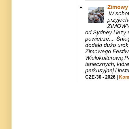
Zimowy 
W sobotę
przyjech
ZIMOWY 
od Sydney i leży 
powietrze.... Śni
dodało dużo uroku
Zimowego Festiwal
Wielokulturową P
tanecznych, któr
perkusyjnej i in
CZE-30 - 2026 |
Kome