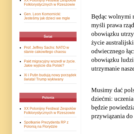
XX Polonijny Festiwal Zespołów
Folklorystycznych w Rzeszowie
Gen. Leon Komornicki:
Będąc wolnymi m
Jesteśmy jak dzieci we mgle
myśli prawa rząd
obowiązku utrzy
Świat
życie australijsk
Prof. Jeffrey Sachs: NATO w
odwiecznego łącz
stanie cakowitego chaosu
obowiązku ludzi 
Pakt migracyjny wszedł w życie.
Jakie wyjście dla Polski?
utrzymanie nasze
Xi i Putin budują nowy porządek
świata! Trump wykiwany
Musimy dać pols
dziećmi: uczenia
Polonia
będzie powiedzi
XX Polonijny Festiwal Zespołów
Folklorystycznych w Rzeszowie
przywiązania do 
Spotkanie Prezydenta RP z
Polonią na Florydzie