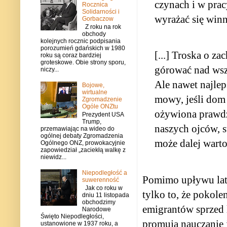
czynach i w prac
Rocznica
Solidarności i
wyrażać się winn
Gorbaczow
Z roku na rok
obchody
kolejnych rocznic podpisania
porozumień gdańskich w 1980
[...] Troska o z
roku są coraz bardziej
groteskowe. Obie strony sporu,
górować nad wsz
niczy...
Ale nawet najlep
Bojowe,
wirtualne
mowy, jeśli dom 
Zgromadzenie
Ogóle ONZtu
ożywiona prawdz
Prezydent USA
Trump,
naszych ojców, 
przemawiając na wideo do
ogólnej debaty Zgromadzenia
może dalej wart
Ogólnego ONZ, prowokacyjnie
zapowiedział „zaciekłą walkę z
niewidz...
Niepodległość a
Pomimo upływu lat,
suwerenność
Jak co roku w
tylko to, że pokole
dniu 11 listopada
obchodzimy
emigrantów sprzed l
Narodowe
Święto Niepodległości,
promują nauczanie 
ustanowione w 1937 roku, a