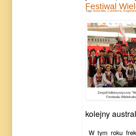
Festiwal Wie
Tagi:
Australia
,
Canberra
,
Eugeniu
Zespół folklorystyczny "
Festiwalu Wielokul
kolejny austra
W tym roku frek