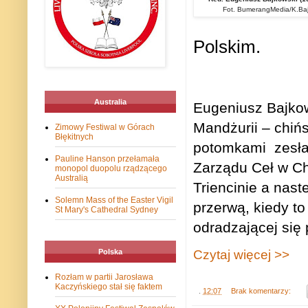
Fot. BumerangMedia/K.Baj
Polskim.
Australia
Eugeniusz Bajkows
Mandżurii – chińs
Zimowy Festiwal w Górach
Błękitnych
potomkami
zesł
Pauline Hanson przełamała
Zarządu Ceł w Ch
monopol duopolu rządzącego
Australią
Triencinie a nas
Solemn Mass of the Easter Vigil
przerwą, kiedy t
St Mary's Cathedral Sydney
odradzającej się 
Czytaj więcej >>
Polska
Rozłam w partii Jarosława
Kaczyńskiego stał się faktem
.
12:07
Brak komentarzy: