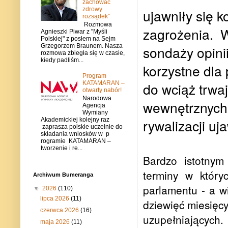
zachować
zdrowy
ujawniły się k
rozsądek”
Rozmowa
zagrożenia.
W
Agnieszki Piwar z "Myśli
Polskiej" z posłem na Sejm
Grzegorzem Braunem. Nasza
sondaży opini
rozmowa zbiegła się w czasie,
kiedy padliśm...
korzystne dla
Program
do wciąż trwa
KATAMARAN –
otwarty nabór!
Narodowa
wewnętrznych 
Agencja
Wymiany
rywalizacji u
Akademickiej kolejny raz
zaprasza polskie uczelnie do
składania wniosków w p
rogramie KATAMARAN –
tworzenie i re...
Bardzo istotnym
terminy w który
Archiwum Bumeranga
parlamentu - a w
▼
2026
(110)
lipca 2026
(11)
dziewięć miesięc
czerwca 2026
(16)
uzupełniających
maja 2026
(11)