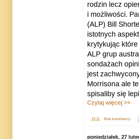
rodzin lecz opi
i możliwości. P
(ALP) Bill Shor
istotnych aspe
krytykując któr
ALP grup austra
sondażach opini
jest zachwycony
Morrisona ale t
spisaliby się lepi
Czytaj więcej >>
.
15:11
Brak komentarzy:
poniedziałek, 27 lut