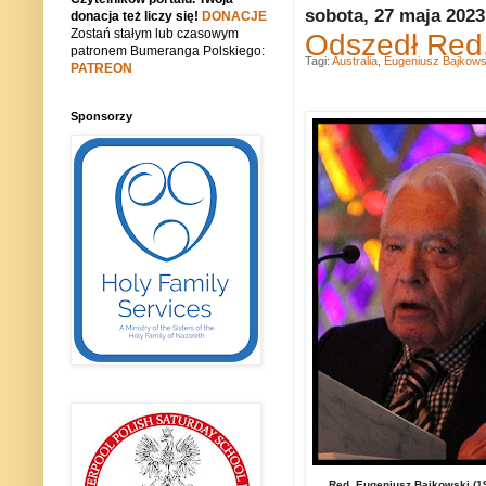
sobota, 27 maja 2023
donacja też liczy się!
DONACJE
Zostań stałym lub czasowym
Odszedł Red
patronem Bumeranga Polskiego:
Tagi:
Australia
,
Eugeniusz Bajkows
PATREON
Sponsorzy
Red. Eugeniusz Bajkowski (1