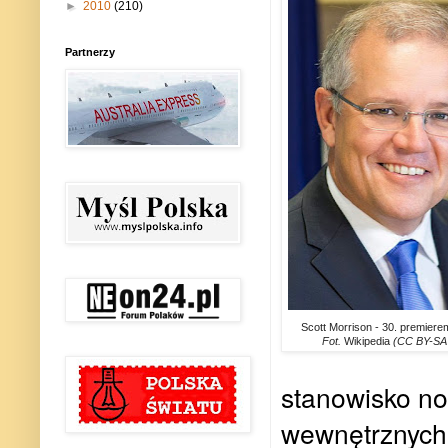
►
2010
(210)
Partnerzy
Scott Morrison - 30. premierem
Fot.
Wikipedia
(CC BY-SA 
stanowisko n
wewnętrznych 