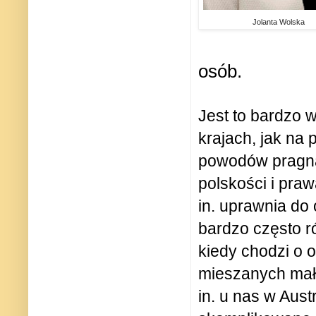
Jolanta Wolska
osób.
Jest to bardzo w
krajach, jak na
powodów pragną
polskości i pra
in. uprawnia do 
bardzo często 
kiedy chodzi o 
mieszanych małż
in. u nas w Aust