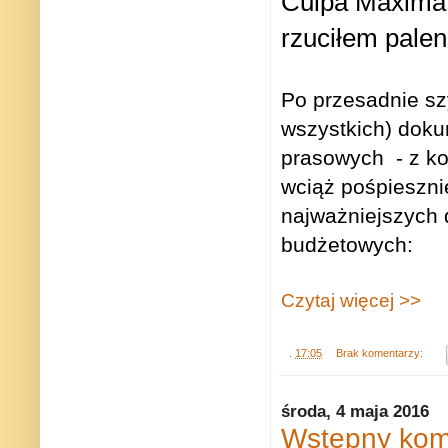
Culpa Maxima!
rzuciłem palen
Po przesadnie szy
wszystkich) dok
prasowych
- z k
wciąż pośpieszni
najważniejszych d
budżetowych:
Czytaj więcej >>
.
17:05
Brak komentarzy:
środa, 4 maja 2016
Wstępny kom