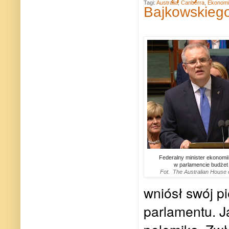
Tagi:
Australia
,
Canberra
,
Ekonomi
Bajkowskieg
Federalny minister ekonomii
w parlamencie budżet 
Fot. The Australian House 
wniósł swój p
parlamentu. J