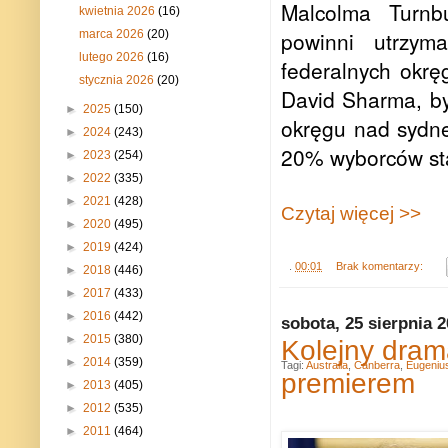
Malcolma Turnbu
kwietnia 2026
(16)
powinni utrzyma
marca 2026
(20)
lutego 2026
(16)
federalnych okr
stycznia 2026
(20)
David Sharma, był
►
2025
(150)
okręgu nad sydne
►
2024
(243)
20% wyborców sta
►
2023
(254)
►
2022
(335)
►
2021
(428)
Czytaj więcej >>
►
2020
(495)
►
2019
(424)
.
00:01
Brak komentarzy:
►
2018
(446)
►
2017
(433)
►
2016
(442)
sobota, 25 sierpnia 
►
2015
(380)
Kolejny dram
►
2014
(359)
Tagi:
Australia
,
Canberra
,
Eugeniu
premierem
►
2013
(405)
►
2012
(535)
►
2011
(464)