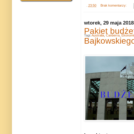
.
23:50
Brak komentarzy:
wtorek, 29 maja 2018
Pakiet budże
Tagi:
Australia
,
Canberra
,
Ekonomi
Bajkowskieg