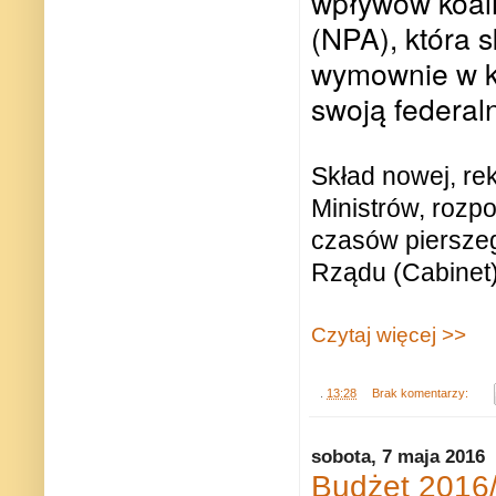
wpływów koalic
(NPA), która s
wymownie w ko
swoją federal
Skład nowej, re
Ministrów, rozp
czasów piersze
Rządu (Cabinet)
Czytaj więcej >>
.
13:28
Brak komentarzy:
sobota, 7 maja 2016
Budżet 2016/