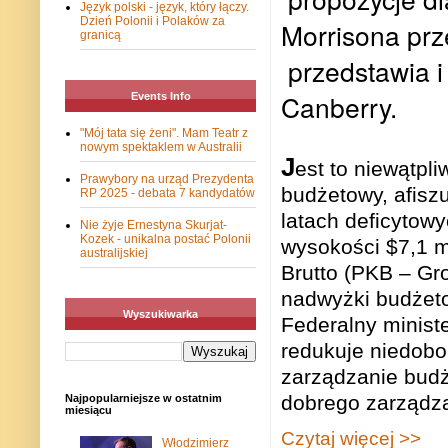
Język polski - język, który łączy.
Dzień Polonii i Polaków za
Morrisona pr
granicą
przedstawia i
Canberry.
Events Info
"Mój tata się żeni". Mam Teatr z
nowym spektaklem w Australii
J
est to niewątpl
Prawybory na urząd Prezydenta
budżetowy, afisz
RP 2025 - debata 7 kandydatów
latach deficyto
Nie żyje Ernestyna Skurjat-
Kozek - unikalna postać Polonii
wysokości $7,1 m
australijskiej
Brutto (PKB – Gr
nadwyżki budżet
Wyszukiwarka
Federalny minist
redukuje niedobo
zarządzanie budż
dobrego zarządz
Najpopularniejsze w ostatnim
miesiącu
Czytaj więcej >>
Włodzimierz