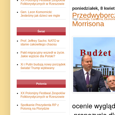
XX Polonijny Festiwal Zespołów
Folklorystycznych w Rzeszowie
poniedziałek, 8 kwie
Gen. Leon Komornicki:
Przedwyborcz
Jesteśmy jak dzieci we mgle
Tagi:
Australia
,
Canberra
,
Ekonomi
Morrisona
Świat
Prof. Jeffrey Sachs: NATO w
stanie cakowitego chaosu
Pakt migracyjny wszedł w życie.
Jakie wyjście dla Polski?
Xi i Putin budują nowy porządek
świata! Trump wykiwany
Polonia
XX Polonijny Festiwal Zespołów
Folklorystycznych w Rzeszowie
ocenie wygląd
Spotkanie Prezydenta RP z
Polonią na Florydzie
propozycje dl