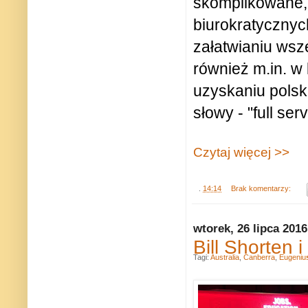
skomplikowane,
biurokratycznych
załatwianiu wsz
również m.in. w
uzyskaniu polski
słowy - "full serv
Czytaj więcej >>
.
14:14
Brak komentarzy:
wtorek, 26 lipca 2016
Bill Shorten 
Tagi:
Australia
,
Canberra
,
Eugeniu