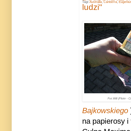
Tagi:
Australia
,
Canberra
,
Eugeniu
ludzi"
Fot.
Will (Flickr 
Bajkowskiego
na papierosy i