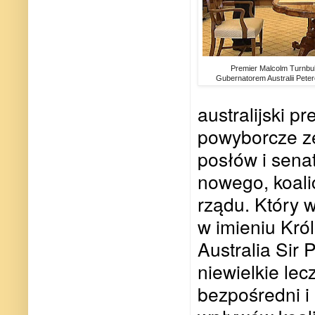
Premier Malcolm Turnbul
Gubernatorem Australii Pete
australijski p
powyborcze z
posłów i sena
nowego, koali
rządu. Który 
w imieniu Kró
Australia Sir
niewielkie le
bezpośredni i