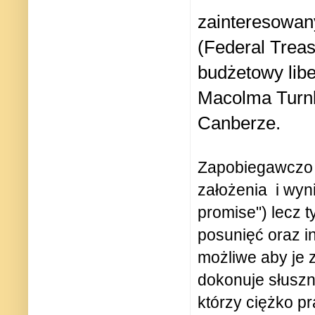
zainteresowan
(Federal Treas
budżetowy lib
Macolma Turnb
Canberze.
Zapobiegawczo o
założenia
i wyn
promise") lecz
posunięć oraz in
możliwe aby je 
dokonuje słuszn
którzy ciężko pr