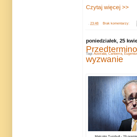
Czytaj więcej >>
.
23:48
Brak komentarzy:
poniedziałek, 25 kwi
Przedtermino
Tagi:
Australia
,
Canberra
,
Eugeniu
wyzwanie
Malcolm Turnbull - 29 premier 