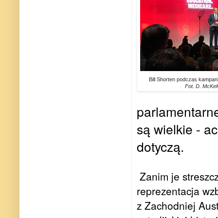
Bill Shorten podczas kampani
Fot. D. McKel
parlamentarne
są wielkie - a
dotyczą.
Zanim je streszc
reprezentacja wz
z Zachodniej Aust