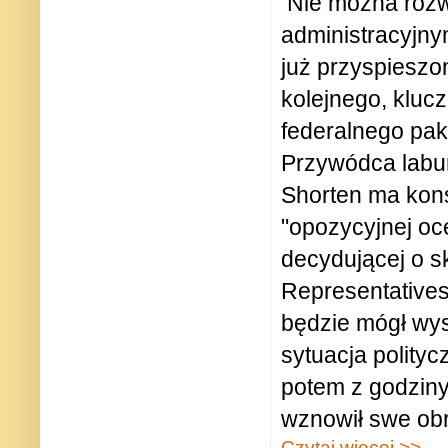
Nie można rozw
administracyjny
już przyspieszo
kolejnego, klu
federalnego pak
Przywódca laburz
Shorten ma kons
"opozycyjnej oc
decydującej o sk
Representatives
będzie mógł wy
sytuacja polityc
potem z godzin
wznowił swe obr
Czytaj więcej >>