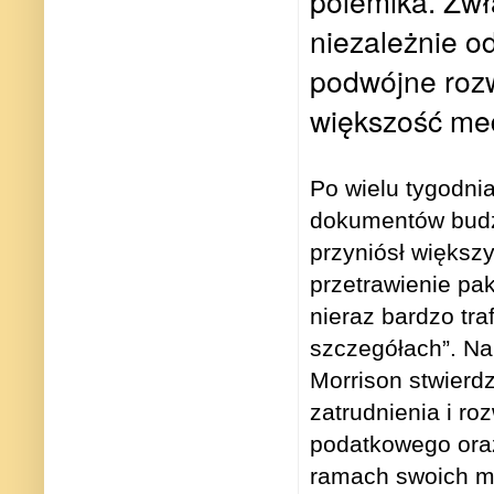
polemika. Zwł
niezależnie o
podwójne rozw
większość med
Po wielu tygodni
dokumentów budż
przyniósł większ
przetrawienie pa
nieraz bardzo tr
szczegółach
”
. N
Morrison stwierd
zatrudnienia i r
podatkowego oraz
ramach swoich m