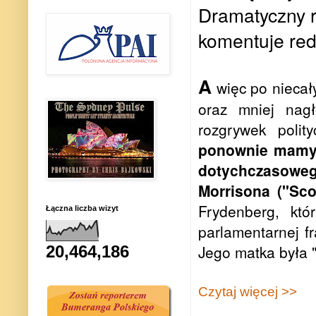
Dramatyczny r
komentuje red
A
więc po niecał
oraz mniej nagł
rozgrywek polit
ponownie mamy 
dotychczasoweg
Morrisona ("Sc
Frydenberg, któ
Łączna liczba wizyt
parlamentarnej fr
Jego matka była "
20,464,186
Czytaj więcej >>