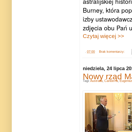
astralijskiej his
Burney, która pop
izby ustawodawcz
zdjęcia obu Pań u
Czytaj więcej >>
.
07:00
Brak komentarzy:
niedziela, 24 lipca 2
Nowy rząd Ma
Tagi:
Australia
,
Canberra
,
Eugeniu