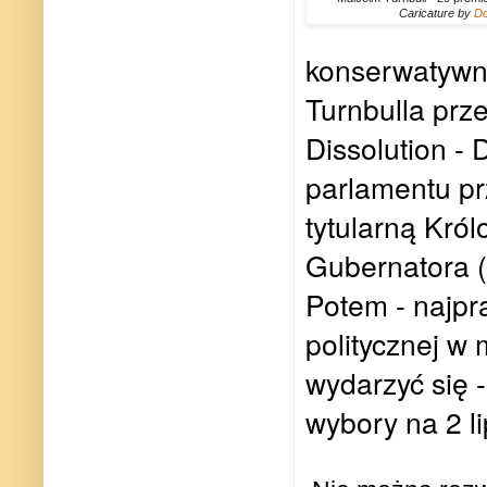
Caricature by
Do
konserwatywn
Turnbulla prz
Dissolution - 
parlamentu pr
tytularną Król
Gubernatora (
Potem - najpr
politycznej w
wydarzyć się 
wybory na 2 li