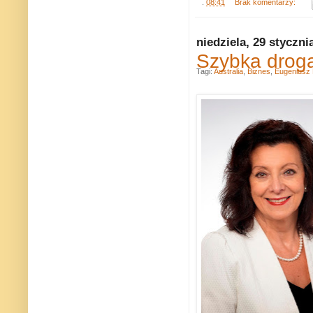
.
08:41
Brak komentarzy:
niedziela, 29 styczni
Szybka droga
Tagi:
Australia
,
Biznes
,
Eugeniusz 