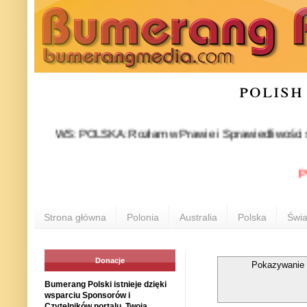
polish
NEWS: POLSKA: Rozłam w Prawie i Sprawiedliwości stał się fa
POLON
Strona główna
Polonia
Australia
Polska
Świa
Donacje
Pokazywanie 
Bumerang Polski istnieje dzięki
wsparciu Sponsorów i
Czytelników portalu. Twoja