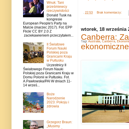
Wnuk: Tani
prześmiewcy
rzeczywistości
.
22:53
Brak komentarzy:
Donald Tusk na
kongresie
European People's Party na
Malcie (marzec 2017). Fot. EPP
wtorek, 18 września 
Flickr CC BY 2.0 Z
Canberra: Za
zaciekawieniem przeczytałem...
Tagi:
Australia
,
Canberra
,
Ekonomi
ekonomiczne
II Światowe
Forum Nauki
Polskiej poza
Granicami Kraju
w Pułtusku
Uczestnicy II
Światowego Forum Nauki
Polskiej poza Granicami Kraju w
Domu Polonii w Pułtusku. Fot.
A.Pawłowska/PAI W dniach 11-
14 wrześ...
Boże
Narodzenie
2023: Pokoju i
zdrowia
Grzegorz Braun:
„Musimy