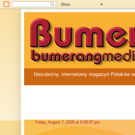
Niezależny, internetowy magazyn Polaków w Au