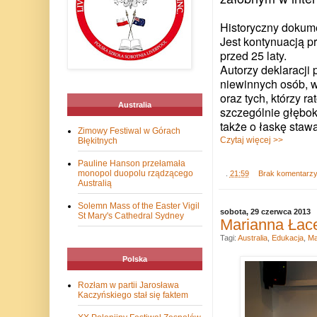
Historyczny dokume
Jest kontynuacją p
przed 25 laty.
Autorzy deklaracji p
niewinnych osób, w 
oraz tych, którzy r
Australia
szczególnie głęboki
także o łaskę staw
Zimowy Festiwal w Górach
Czytaj więcej >>
Błękitnych
Pauline Hanson przełamała
monopol duopolu rządzącego
.
21:59
Brak komentarz
Australią
Solemn Mass of the Easter Vigil
sobota, 29 czerwca 2013
St Mary's Cathedral Sydney
Marianna Łace
Tagi:
Australia
,
Edukacja
,
Ma
Polska
Rozłam w partii Jarosława
Kaczyńskiego stał się faktem