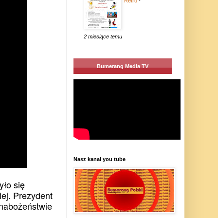
Retro
-
2 miesiące temu
Bumerang Media TV
Nasz kanał you tube
yło się
iej. Prezydent
 nabożeństwie