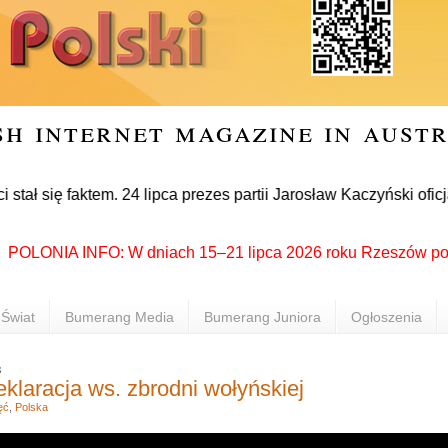
sh internet magazine in aust
faktem. 24 lipca prezes partii Jarosław Kaczyński oficjalnie 
LONIA INFO: W dniach 15–21 lipca 2026 roku Rzeszów ponownie s
Świat
Bumerang Media
Bumerang Juniora
Ogłoszenia
3
klaracja ws. zbrodni wołyńskiej
ęć
,
Polska