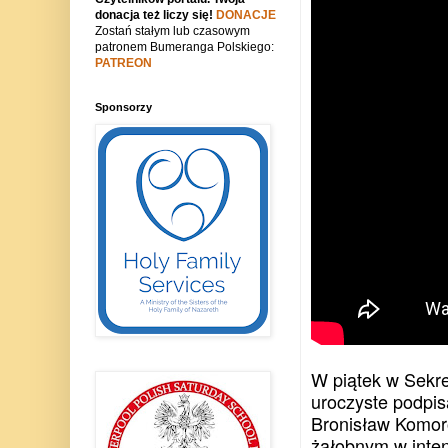
donacja też liczy się!
DONACJE
Zostań stałym lub czasowym
patronem Bumeranga Polskiego:
PATREON
Sponsorzy
W piątek w Sekre
uroczyste podpisa
Bronisław Komoro
żałobnym w intenc