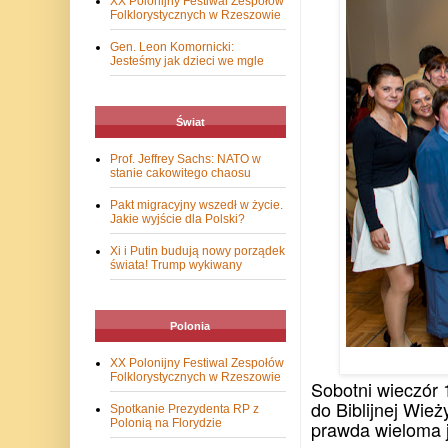
XX Polonijny Festiwal Zespołów
Folklorystycznych w Rzeszowie
Gen. Leon Komornicki:
Jesteśmy jak dzieci we mgle
Świat
Prof. Jeffrey Sachs: NATO w
stanie cakowitego chaosu
Pakt migracyjny wszedł w życie.
Jakie wyjście dla Polski?
Xi i Putin budują nowy porządek
świata! Trump wykiwany
Polonia
XX Polonijny Festiwal Zespołów
Folklorystycznych w Rzeszowie
Sobotni wieczór
do Biblijnej Wież
Spotkanie Prezydenta RP z
prawda wieloma j
Polonią na Florydzie