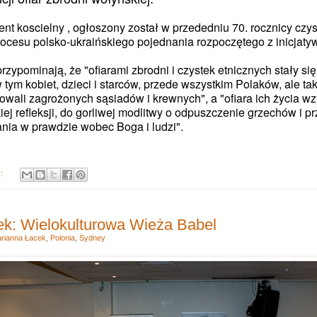
nt koscielny , ogłoszony został w przededniu 70. rocznicy czys
rocesu polsko-ukraińskiego pojednania rozpoczętego z inicjat
rzypominają, że "ofiarami zbrodni i czystek etnicznych stały się 
tym kobiet, dzieci i starców, przede wszystkim Polaków, ale ta
atowali zagrożonych sąsiadów i krewnych", a "ofiara ich życia 
ej refleksji, do gorliwej modlitwy o odpuszczenie grzechów i p
ania w prawdzie wobec Boga i ludzi".
y:
k: Wielokulturowa Wieża Babel
rianna Łacek
,
Polonia
,
Sydney