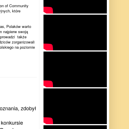
ion of Community
yjnych, które
nas, Polaków warto
m najpierw swoją
 prowadzi
także
dziców zorganizowali
olskiego na poziomie
Poznania, zdobył
 konkursie