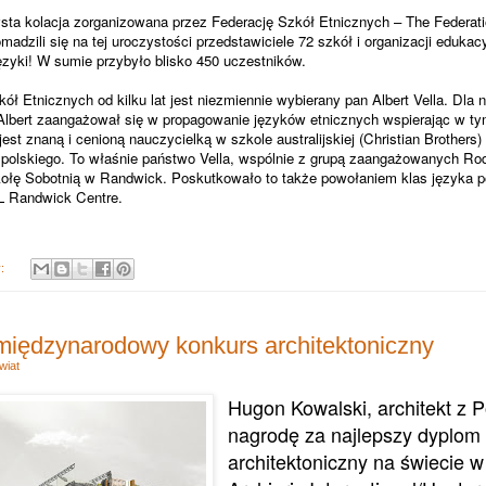
sta kolacja zorganizowana przez Federację Szkół Etnicznych – The Federat
madzili się na tej uroczystości przedstawiciele 72 szkół i organizacji edukac
ęzyki! W sumie przybyło blisko 450 uczestników.
ł Etnicznych od kilku lat jest niezmiennie wybierany pan Albert Vella. Dla 
 Albert zaangażował się w propagowanie języków etnicznych wspierając w ty
jest znaną i cenioną nauczycielką w szkole australijskiej (Christian Brothers)
 polskiego. To właśnie państwo Vella, wspólnie z grupą zaangażowanych Ro
ołę Sobotnią w Randwick. Poskutkowało to także powołaniem klas języka p
L Randwick Centre.
y:
międzynarodowy konkurs architektoniczny
wiat
Hugon Kowalski, architekt z 
nagrodę za najlepszy dyplom
architektoniczny na świecie w