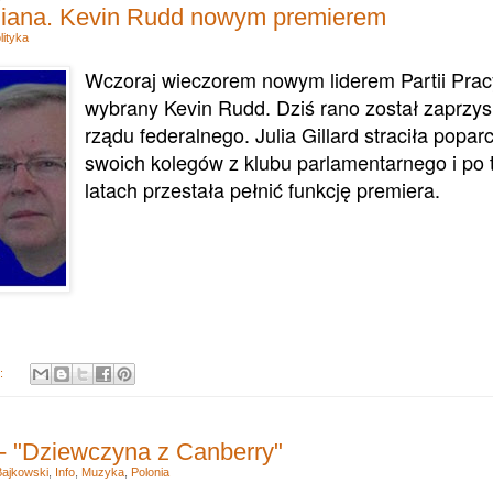
iana. Kevin Rudd nowym premierem
lityka
Wczoraj wieczorem nowym liderem Partii Prac
wybrany Kevin Rudd. Dziś rano został zaprzys
rządu federalnego. Julia Gillard straciła popar
swoich kolegów z klubu parlamentarnego i po 
latach przestała pełnić funkcję premiera.
y:
- "Dziewczyna z Canberry"
Bajkowski
,
Info
,
Muzyka
,
Polonia