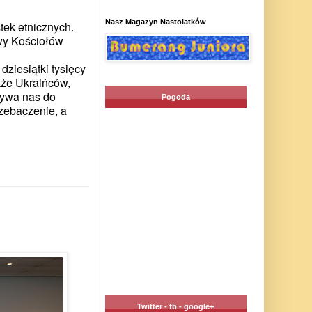
Nasz Magazyn Nastolatków
tek etnicznych.
ywy Kościołów
dziesiątki tysięcy
kże Ukraińców,
wzywa nas do
Pogoda
rzebaczenie, a
Twitter - fb - google+