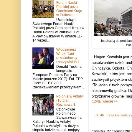
Forum Nauki
Polskiej poza
Granicami Kraju
w Pułtusku
Uczestnicy II
Światowego Forum Nauki
Polskiej poza Granicami Kraju w
Domu Polonii w Pułtusku. Fot.
A.Pawłowska/PAI W dniach 11-
14 wrześ...
Inspiracją do projektu
Fot
Włodzimierz
Wnuk: Tani
Hugon Kowalski jest pi
prześmiewcy
absolwentów szkół arc
rzeczywistości
Donald Tusk na
Chińczyka, Szkota, Chil
kongresie
Kowalski, który jest a
European People's Party na
zachwycił projektem d
Malcie (marzec 2017). Fot. EPP
Flickr CC BY 2.0 Z
"To jeden z tych pomys
zaciekawieniem przeczytałem...
niesamowitą grafikę. Da
przyznanie głównej na
Polonia w Antalyi
(Turcja).
Czytaj więcej >>
Rozmowa 1
Członkowie
Polonijnego
.
08:46
Brak komentarz
Stowarzyszenia
Kultury i Nauki w Antalyi -
Polonia w Antalyi to w dużym
stopniu ludzie młodzi, mający
czwartek, 27 czerwca 201