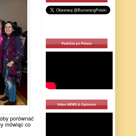
Podróże po Polsce
Video NEWS & Opinions
łoby porównać
icy mówiąc co