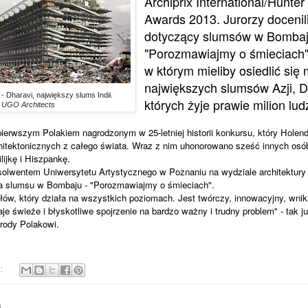
Archiprix International/Hunte
Awards 2013. Jurorzy docenili
dotyczący slumsów w Bombaj
"Porozmawiajmy o śmieciach"
w którym mieliby osiedlić się
największych slumsów Azji, D
 - Dharavi, największy slums Indii.
których żyje prawie milion ludz
. UGO Architects
erwszym Polakiem nagrodzonym w 25-letniej historii konkursu, który Holendr
hitektonicznych z całego świata. Wraz z nim uhonorowano sześć innych os
ijkę i Hiszpankę.
bsolwentem Uniwersytetu Artystycznego w Poznaniu na wydziale architektury 
la slumsu w Bombaju - "Porozmawiajmy o śmieciach".
łów, który działa na wszystkich poziomach. Jest twórczy, innowacyjny, wnik
je świeże i błyskotliwe spojrzenie na bardzo ważny i trudny problem" - tak ju
grody Polakowi.
y:
3