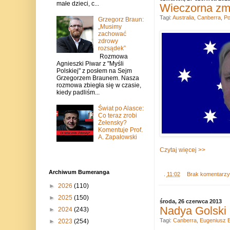
małe dzieci, c...
Wieczorna zm
Tagi:
Australia
,
Canberra
,
Po
Grzegorz Braun:
„Musimy
zachować
zdrowy
rozsądek”
Rozmowa
Agnieszki Piwar z "Myśli
Polskiej" z posłem na Sejm
Grzegorzem Braunem. Nasza
rozmowa zbiegła się w czasie,
kiedy padliśm...
Świat po Alasce:
Co teraz zrobi
Żełensky?
Komentuje Prof.
A. Zapałowski
Czytaj więcej >>
Archiwum Bumeranga
.
11:02
Brak komentarz
►
2026
(110)
►
2025
(150)
środa, 26 czerwca 2013
Nadya Golski 
►
2024
(243)
Tagi:
Canberra
,
Eugeniusz 
►
2023
(254)