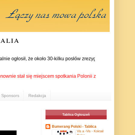
ralia
ogłosił, że około 30-kilku posłów zrezygnowało z członkostwa 
tał się miejscem spotkania Polonii z całego świata podczas XX
Sponsors
Redakcja
Tablica Ogłoszeń
Bumerang Polski - Tablica
Vis a -Vis - Koktail