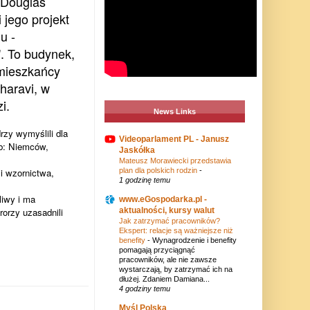
r Douglas
 jego projekt
u -
. To budynek,
 mieszkańcy
haravi, w
i.
News Links
zy wymyślili dla
Videoparlament PL - Janusz
ób: Niemców,
Jaskółka
Mateusz Morawiecki przedstawia
i wzornictwa,
plan dla polskich rodzin
-
1 godzinę temu
liwy i ma
www.eGospodarka.pl -
rorzy uzasadnili
aktualności, kursy walut
Jak zatrzymać pracowników?
Ekspert: relacje są ważniejsze niż
benefity
-
Wynagrodzenie i benefity
pomagają przyciągnąć
pracowników, ale nie zawsze
wystarczają, by zatrzymać ich na
dłużej. Zdaniem Damiana...
4 godziny temu
Myśl Polska