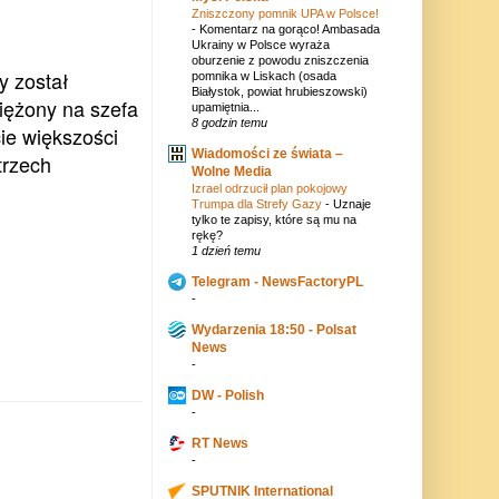
Zniszczony pomnik UPA w Polsce!
-
Komentarz na gorąco! Ambasada
Ukrainy w Polsce wyraża
oburzenie z powodu zniszczenia
y został
pomnika w Liskach (osada
Białystok, powiat hrubieszowski)
iężony na szefa
upamiętnia...
8 godzin temu
cie większości
Wiadomości ze świata –
trzech
Wolne Media
Izrael odrzucił plan pokojowy
Trumpa dla Strefy Gazy
-
Uznaje
tylko te zapisy, które są mu na
rękę?
1 dzień temu
Telegram - NewsFactoryPL
-
Wydarzenia 18:50 - Polsat
News
-
DW - Polish
-
RT News
-
SPUTNIK International