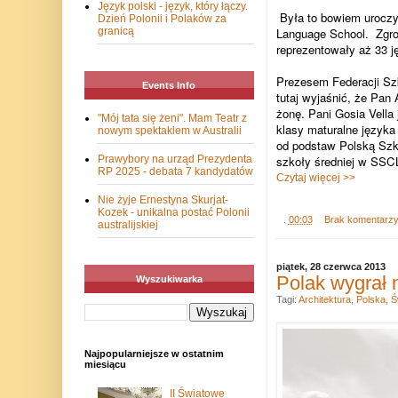
Język polski - język, który łączy.
Była to bowiem uroczy
Dzień Polonii i Polaków za
Language School.
Zgro
granicą
reprezentowały aż 33 j
Prezesem Federacji Szkó
Events Info
tutaj wyjaśnić, że Pan
żonę. Pani Gosia Vella 
"Mój tata się żeni". Mam Teatr z
klasy maturalne języka
nowym spektaklem w Australii
od podstaw Polską Szk
szkoły średniej w SSC
Prawybory na urząd Prezydenta
RP 2025 - debata 7 kandydatów
Czytaj więcej >>
Nie żyje Ernestyna Skurjat-
Kozek - unikalna postać Polonii
.
00:03
Brak komentarz
australijskiej
piątek, 28 czerwca 2013
Polak wygrał 
Wyszukiwarka
Tagi:
Architektura
,
Polska
,
Ś
Najpopularniejsze w ostatnim
miesiącu
II Światowe