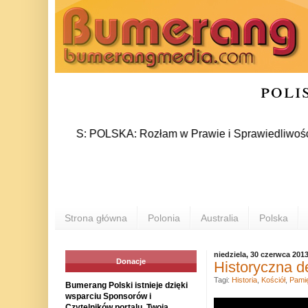
poli
NEWS: POLSKA: Rozłam w Prawie i Sprawiedliwości stał się 
PO
Strona główna
Polonia
Australia
Polska
niedziela, 30 czerwca 201
Donacje
Historyczna de
Tagi:
Historia
,
Kościół
,
Pami
Bumerang Polski istnieje dzięki
wsparciu Sponsorów i
Czytelników portalu. Twoja