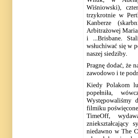
Wiśniowski), czt
trzykrotnie w Per
Kanberze (skarb
Arbitrażowej Maria
i ...Brisbane. S
wsłuchiwać się w p
naszej siedziby.
Pragnę dodać, że n
zawodowo i te pod
Kiedy Polakom lub
popełniła, wówc
Występowaliśmy d
filmiku poświęcone
TimeOff, wydawa
zniekształcający
niedawno w The Ca