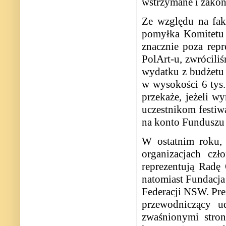
wstrzymane i zakońc
Ze względu na fak
pomyłka Komitetu 
znacznie poza repr
PolArt-u, zwrócili
wydatku z budżetu
w wysokości 6 tys.
przekaże, jeżeli w
uczestnikom festiw
na konto Funduszu 
W ostatnim roku, 
organizacjach cz
reprezentują Radę 
natomiast Fundacja
Federacji NSW. Pre
przewodniczący u
zwaśnionymi stron