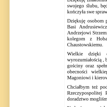
swojego ślubu, bę
kończyła swe spraw
Dziękuję osobom p
Basi Andrusiewic
Andrzejowi Strze
kolegom z Hoba
Chaustowskiemu.
Wielkie dzięki
wyrozumiałością , 
gościny oraz spełn
obecności wielki
Magoniowi i kiero
Chciałbym też pod
Rzeczypospolitej
doradztwo mogliśmy