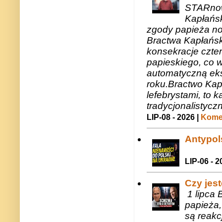
STARnow
Kapłańsk
zgody papieża n
Bractwa Kapłańsk
konsekracje czte
papieskiego, co w
automatyczną eks
roku.Bractwo Ka
lefebrystami, to
tradycjonalistycz
LIP-08 - 2026 |
Komen
Antypols
LIP-06 - 2
Czy jes
1 lipca 
papieża,
są reakc