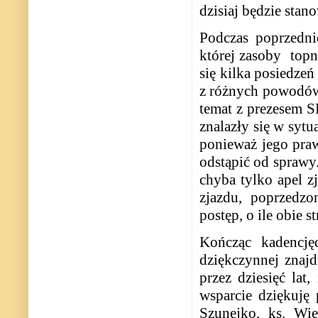
dzisiaj będzie stan
Podczas poprzedni
której zasoby
topn
się kilka posiedzeń
z różnych powodów
temat z prezesem S
znalazły się w sytu
ponieważ jego praw
odstąpić od sprawy.
chyba tylko apel z
zjazdu, poprzedz
postęp, o ile obie s
Kończąc kadencję
dziękczynnej znaj
przez dziesięć lat
wsparcie dziękuję 
Szunejko, ks. Wi