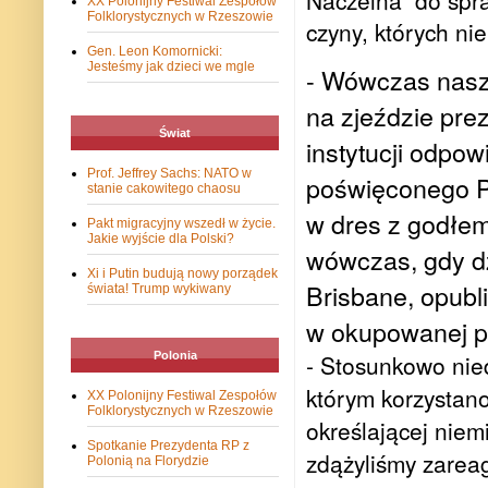
XX Polonijny Festiwal Zespołów
Folklorystycznych w Rzeszowie
czyny, których nie
Gen. Leon Komornicki:
Jesteśmy jak dzieci we mgle
- Wówczas nasz
na zjeździe pre
Świat
instytucji odpo
Prof. Jeffrey Sachs: NATO w
poświęconego Po
stanie cakowitego chaosu
w dres z godłem
Pakt migracyjny wszedł w życie.
Jakie wyjście dla Polski?
wówczas, gdy d
Xi i Putin budują nowy porządek
Brisbane, opubli
świata! Trump wykiwany
w okupowanej p
- Stosunkowo nie
Polonia
którym korzystano
XX Polonijny Festiwal Zespołów
Folklorystycznych w Rzeszowie
określającej nie
Spotkanie Prezydenta RP z
zdążyliśmy zarea
Polonią na Florydzie