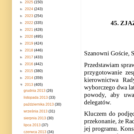
►
2025
(150)
►
2024
(243)
►
2023
(254)
45. ZJ
►
2022
(335)
►
2021
(428)
►
2020
(495)
►
2019
(424)
►
2018
(446)
Szanowni Goście, 
►
2017
(433)
Przedstawiam sprawo
►
2016
(442)
przygotowanie zes
►
2015
(380)
►
2014
(359)
kierownictwa Rad
▼
2013
(405)
wyborczego dwa lat
grudnia 2013
(26)
powody, aby uważ
listopada 2013
(33)
delegatów.
października 2013
(30)
września 2013
(31)
Kluczem do podjęc
sierpnia 2013
(30)
przekonanie, że Ra
lipca 2013
(37)
jej programu. Kons
czerwca 2013
(34)