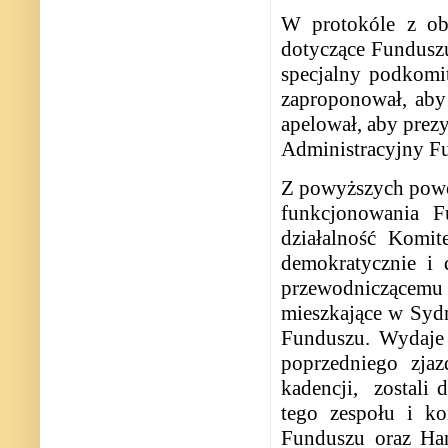
W protokóle z ob
dotyczące Fundusz
specjalny podkomit
zaproponował, aby
apelował, aby prez
Administracyjny F
Z powyższych powo
funkcjonowania F
działalność Komit
demokratycznie i d
przewodniczącemu 
mieszkające w Syd
Funduszu. Wydaje 
poprzedniego zja
kadencji,
zostali
tego zespołu i ko
Funduszu oraz Han