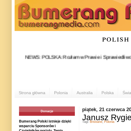
polish
NEWS: POLSKA: Rozłam w Prawie i Sprawiedliwości stał si
PO
Strona główna
Polonia
Australia
Polska
Świa
piątek, 21 czerwca 2
Donacje
Janusz Rygie
Bumerang Polski istnieje dzięki
Tagi:
Brisbane
,
Polonia
wsparciu Sponsorów i
Czytelników portalu. Twoja