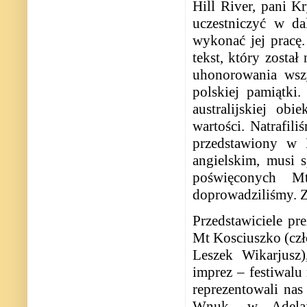
Hill River, pani K
uczestniczyć w da
wykonać jej pracę.
tekst, który został
uhonorowania wszy
polskiej pamiątki
australijskiej ob
wartości. Natrafil
przedstawiony w B
angielskim, musi 
poświęconych M
doprowadziliśmy. Z
Przedstawiciele pr
Mt Kosciuszko (cz
Leszek Wikarjusz
imprez – festiwalu
reprezentowali na
Wnuk, w Adelajd