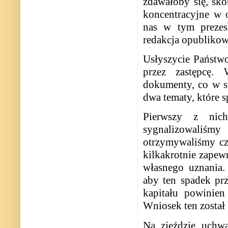
zdawałoby się, sko
koncentracyjne w 
nas w tym prezes
redakcja opublikow
Usłyszycie Państwo
przez zastępcę.
dokumenty, co w su
dwa tematy, które 
Pierwszy z nic
sygnalizowaliśm
otrzymywaliśmy cz
kilkakrotnie zapewn
własnego uznania.
aby ten spadek pr
kapitału powinien
Wniosek ten został
Na zjeździe uchw