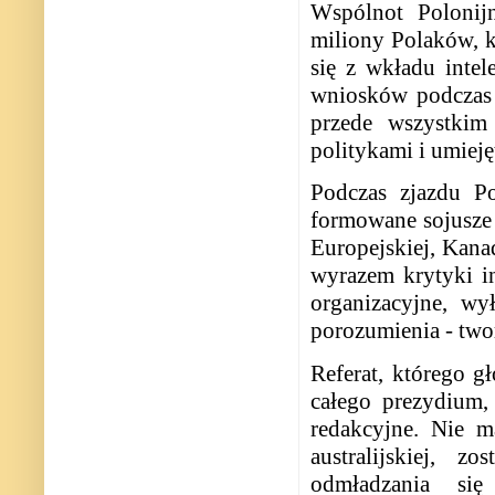
Wspólnot Polonijn
miliony Polaków, k
się z wkładu inte
wniosków podczas 
przede wszystkim
politykami i umiej
Podczas zjazdu P
formowane sojusze d
Europejskiej, Kanad
wyrazem krytyki in
organizacyjne, wy
porozumienia - two
Referat, którego 
całego prezydium,
redakcyjne. Nie 
australijskiej, z
odmładzania się