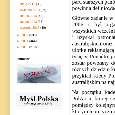
paru starszych pan
maja 2013
(38)
powinna definiować 
kwietnia 2013
(26)
marca 2013
(43)
Główne zadanie w 
lutego 2013
(37)
2006 r. był org
stycznia 2013
(40)
wszystkich wcześni
►
2012
(535)
i uzyskał patrona
►
2011
(464)
australijskich ora
►
2010
(210)
ulotkę reklamując
tysięcy. Ponadto, 
Partnerzy
został powołany d
różnych dziedzin k
przykład, kiedy Pol
australijskim na n
Na początku kade
PolArt-u, którego 
pomiędzy kolejny
którym teoretyczni