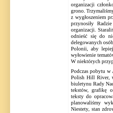
organizacji członk
grono. Trzymaliśmy 
z wygłoszeniem pr
przynosiły Radzi
organizacji. Staral
odnieść się do ni
delegowanych osób
Polonii, aby lepi
wyłowienie tematów
W niektórych przyp
Podczas pobytu w A
Polish Hill River,
biuletynu Rady Nac
tekstów, grafikę 
teksty do opracow
planowaliśmy wyk
Niestety, stan zdr