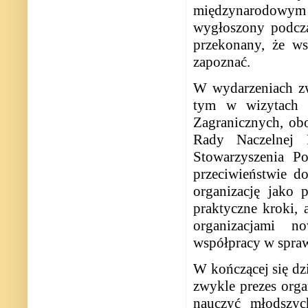
międzynarodowym 
wygłoszony podczas
przekonany, że ws
zapoznać.
W wydarzeniach z
tym w wizytach o
Zagranicznych, obok
Rady Naczelnej 
Stowarzyszenia P
przeciwieństwie d
organizację jako p
praktyczne kroki, 
organizacjami n
współpracy w sprawa
W kończącej się dz
zwykle prezes organ
nauczyć młodszy