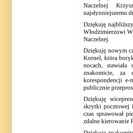
Naczelnej Krzy
najsłynniejszemu 
Dziękuję najbliższ
Włodzimierzowi Wn
Naczelnej.
Dziękuję nowym cz
Kornel, która bory
nocach, stawiała
znakomicie, za 
korespondencji e-
publicznie przepros
Dziękuję wiceprez
skrytki pocztowej
czas sprawował pie
zdalne kierowanie 
Dziękuję znakomite