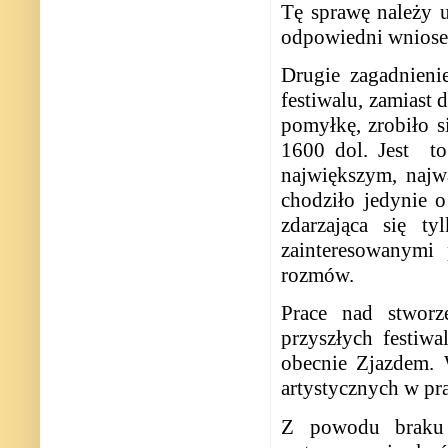
Tę sprawę należy u
odpowiedni wnios
Drugie zagadnien
festiwalu, zamiast
pomyłkę, zrobiło s
1600 dol. Jest
t
największym, najw
chodziło jedynie o
zdarzająca się t
zainteresowanymi 
rozmów.
Prace nad stworze
przyszłych festiwa
obecnie Zjazdem. 
artystycznych w pr
Z powodu braku 