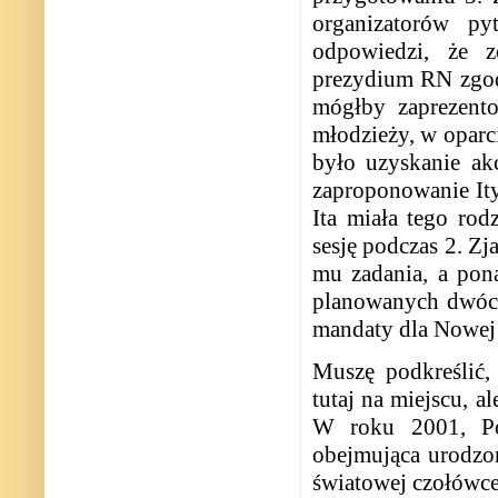
organizatorów py
odpowiedzi, że z
prezydium RN zgod
mógłby zaprezent
młodzieży, w oparc
było uzyskanie akc
zaproponowanie Ity
Ita miała tego rod
sesję podczas 2. Z
mu zadania, a pona
planowanych dwóch 
mandaty dla Nowej Z
Muszę podkreślić, 
tutaj na miejscu, a
W roku 2001, Pol
obejmująca urodzon
światowej czołówce