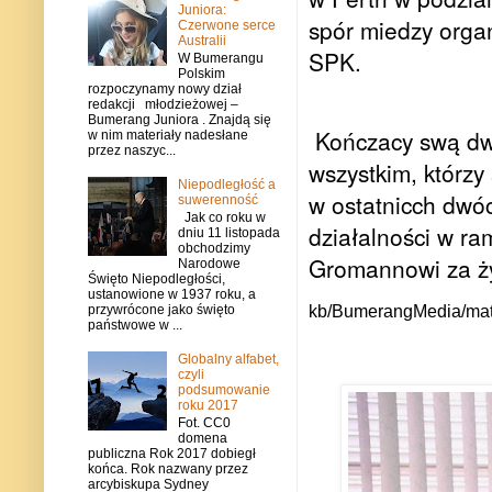
Juniora:
spór miedzy orga
Czerwone serce
Australii
SPK.
W Bumerangu
Polskim
rozpoczynamy nowy dział
redakcji młodzieżowej –
Bumerang Juniora . Znajdą się
Kończacy swą dw
w nim materiały nadesłane
przez naszyc...
wszystkim, którzy
Niepodległość a
w ostatnicch dwóc
suwerenność
Jak co roku w
działalności w r
dniu 11 listopada
obchodzimy
Gromannowi za ży
Narodowe
Święto Niepodległości,
ustanowione w 1937 roku, a
kb/BumerangMedia/mat
przywrócone jako święto
państwowe w ...
Globalny alfabet,
czyli
podsumowanie
roku 2017
Fot. CC0
domena
publiczna Rok 2017 dobiegł
końca. Rok nazwany przez
arcybiskupa Sydney