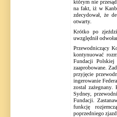
którym nie przesądz
na fakt, iż w Kanb
zdecydował, że de
otwarty.
Krótko po zjeźdz
uwzględnił odwołan
Przewodniczący Ko
kontynuować roz
Fundacji Polskie
zaaprobowane. Zad
przyjęcie przewod
ingerowanie Fede
zostal zażegnany.
Sydney, przewodni
Fundacji. Zastana
funkcję rozjemcz
poprzedniego zjazd