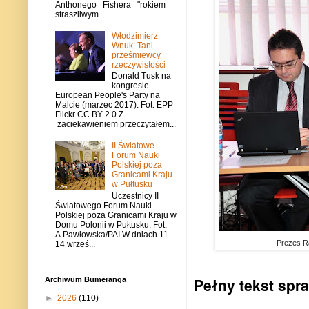
Anthonego Fishera "rokiem
straszliwym...
Włodzimierz
Wnuk: Tani
prześmiewcy
rzeczywistości
Donald Tusk na
kongresie
European People's Party na
Malcie (marzec 2017). Fot. EPP
Flickr CC BY 2.0 Z
zaciekawieniem przeczytałem...
II Światowe
Forum Nauki
Polskiej poza
Granicami Kraju
w Pułtusku
Uczestnicy II
Światowego Forum Nauki
Polskiej poza Granicami Kraju w
Domu Polonii w Pułtusku. Fot.
A.Pawłowska/PAI W dniach 11-
Prezes Ra
14 wrześ...
Pełny tekst spr
Archiwum Bumeranga
►
2026
(110)