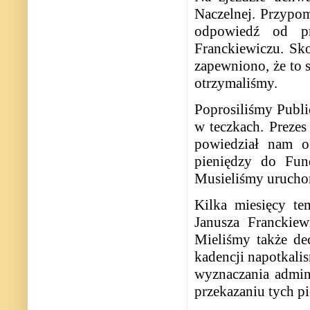
Naczelnej. Przypom
odpowiedź od p
Franckiewiczu. Sk
zapewniono, że to s
otrzymaliśmy.
Poprosiliśmy Publi
w teczkach. Prezes
powiedział nam 
pieniędzy do Fun
Musieliśmy uruchom
Kilka miesięcy te
Janusza Franckie
Mieliśmy także de
kadencji napotkal
wyznaczania admin
przekazaniu tych p