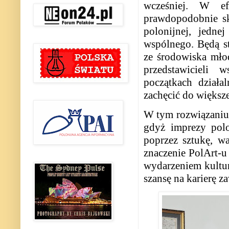
wcześniej. W ef
prawdopodobnie skł
polonijnej, jedne
wspólnego. Będą s
ze środowiska młod
przedstawicieli
w
początkach działa
zachęcić do większ
W tym rozwiązaniu 
gdyż imprezy pol
poprzez sztukę, wa
znaczenie PolArt-u
wydarzeniem kultur
szansę na karierę 