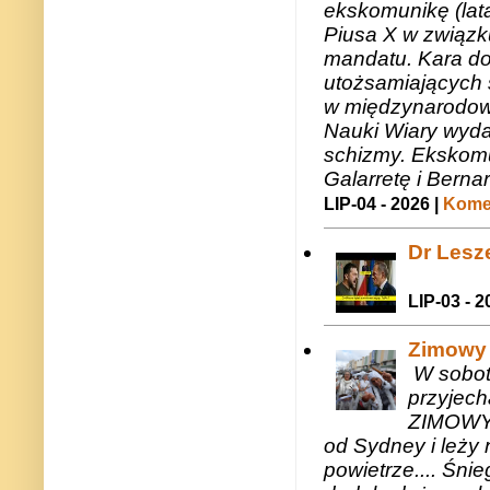
ekskomunikę (lat
Piusa X w związk
mandatu. Kara do
utożsamiających 
w międzynarodow
Nauki Wiary wyda
schizmy. Ekskomu
Galarretę i Bernar
LIP-04 - 2026 |
Komen
Dr Lesze
LIP-03 - 2
Zimowy 
W sobotę
przyjech
ZIMOWY 
od Sydney i leży 
powietrze.... Śni