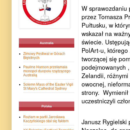
W sprawozdaniu p
przez Tomasza Pr
Pułtusku, w którym
wskazał na ważn
świecie. Ustępują
Australia
PolArt-u, którego
Zimowy Festiwal w Górach
tworzącej się pom
Błękitnych
podejmowanych , 
Pauline Hanson przełamała
monopol duopolu rządzącego
Zelandii, różnym
Australią
owocnej, nieforma
Solemn Mass of the Easter Vigil
St Mary's Cathedral Sydney
strony.
Wymienił 
uczestniczyli czł
Polska
Rozłam w partii Jarosława
Janusz Rygielski 
Kaczyńskiego stał się faktem
Naczelna
do spra