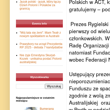
Polskich w ACT, k
Język polski - język, który łączy.
Dzień Polonii i Polaków za
gratulujemy – pod
granicą
Prezes Rygielski
Events Info
pierwszy od wielu,
"Mój tata się żeni". Mam Teatr z
członkowskich. W
nowym spektaklem w Australii
Radę Organizacji 
Prawybory na urząd Prezydenta
RP 2025 - debata 7 kandydatów
natomiast Fundac
Nie żyje Ernestyna Skurjat-
wobec Federacji
Kozek - unikalna postać Polonii
australijskiej
Ustępujący preze
Wyszukiwarka
nieporozumieniac
Funduszu ze spa
zgodnie z wolą z
Najpopularniejsze w ostatnim
Australijskiej
ora
miesiącu
w Perth w podzia
Bumerang