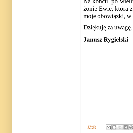
Na końcu, po wielu
żonie Ewie, która z
moje obowiązki, w t
Dziękuję za uwagę.
Janusz Rygielski
.
17:40