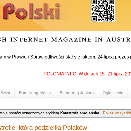
sh internet magazine in aust
ie i Sprawiedliwości stał się faktem. 24 lipca prezes partii 
POLONIA INFO: W dniach 15–21 lipca 2026 roku
Świat
Bumerang Media
Bumerang Juniora
Ogłoszenia
anie postów oznaczonych etykietą
Katastrofa smoleńska
.
Pokaż wszystki
strofie, która podzieliła Polaków