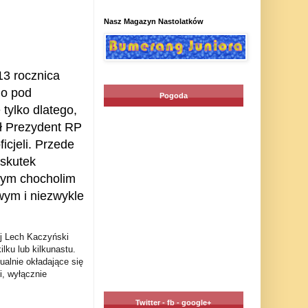
Nasz Magazyn Nastolatków
13 rocznica
go pod
Pogoda
tylko dlatego,
sł Prezydent RP
icjeli. Przede
 skutek
stym chocholim
wym i niezwykle
j Lech Kaczyński
lku lub kilkunastu.
alnie okładające się
i, wyłącznie
Twitter - fb - google+