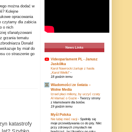
wego można dodać w
li? Kolejne
naukowe opracowania
e czytamy dla zabicia
o o nich
dziej sfanatyzowani
 z grzania tematu
zbrodniarza Donald
News Links
e wskazuje by miał do
nsu co straszenie go
Videoparlament PL - Janusz
Jaskółka
Karol Nawrocki żartuje z hasła
„Karol Wielki”
-
18 godzin temu
Wiadomości ze świata –
Wolne Media
Izrael płaci miliony, by uczyć czaty
AI kłamać o Gazie
-
Tworzy strony
z kłamstwami dla botów.
19 godzin temu
Myśl Polska
Nie lubię mieć racji
-
Spełniły się
zyn katastrofy
moje przewidywania co do joty. Nikt
przy zdrowych zmysłach nie
ż lat? Szybko
bredzi już, że Ukraińcy po roku