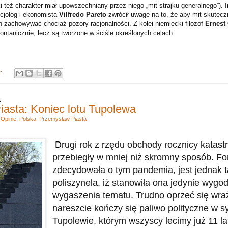
i też charakter miał upowszechniany przez niego „mit strajku generalnego”). I
ocjolog i ekonomista
Vilfredo Pareto
zwrócił uwagę na to, że aby mit skutecz
n zachowywać chociaż pozory racjonalności. Z kolei niemiecki filozof
Ernest
ontanicznie, lecz są tworzone w ściśle określonych celach.
y:
1
asta: Koniec lotu Tupolewa
,
Opinie
,
Polska
,
Przemysław Piasta
D
rugi rok z rzędu obchody rocznicy katast
przebiegły w mniej niż skromny sposób. Fo
zdecydowała o tym pandemia, jest jednak 
poliszynela, iż stanowiła ona jedynie wygo
wygaszenia tematu. Trudno oprzeć się wra
nareszcie kończy się paliwo polityczne w 
Tupolewie, którym wszyscy lecimy już 11 la