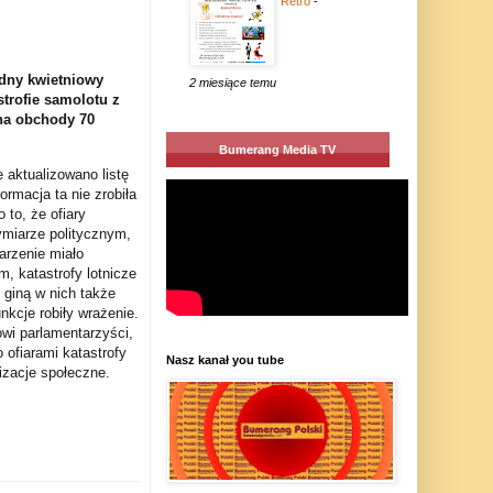
Retro
-
odny kwietniowy
2 miesiące temu
strofie samolotu z
na obchody 70
Bumerang Media TV
 aktualizowano listę
ormacja ta nie zrobiła
 to, że ofiary
wymiarze politycznym,
arzenie miało
 katastrofy lotnicze
 giną w nich także
nkcje robiły wrażenie.
owi parlamentarzyści,
 ofiarami katastrofy
Nasz kanał you tube
izacje społeczne.