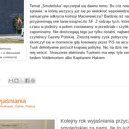
Temat „Smoleńska” wyczerpał się dawno temu. Bo cóż no
sprawie, w której wszyscy już się po wielokroć wypowiedzie
sensacyjne odkrycia komisji Macierewicza? Bardziej niż 
przypominają one tanie książeczki SF. Z rodzaju tych, któr
czasu w podróży a potem zostawiamy w przedziale i szybk
zapominamy. Nie dostrzegają tego już tylko ostatni, najbar
czytelnicy Gazety Polskiej. Zresztą realny zysk polityczny
skończył się w momencie gdy kreowany przez PiS na arcy-
Tusk definitywnie porzucił krajową politykę. Nic na dziś ni
lotniczej
niej wrócić. Straszenie elektoratu Tuskiem ma więc tyle se
r. w Warszawie
dia commons)
lordem Voldemortem albo Kapitanem Hakiem.
y:
yjaśniania
,
Krakauer
,
Opinie
,
Polska
Kolejny rok wyjaśniania przyc
smoleńskiej za nami. Ile to ju