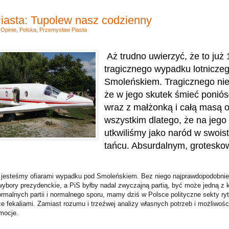
iasta: Tupolew nasz codzienny
,
Opinie
,
Polska
,
Przemysław Piasta
Aż trudno uwierzyć, że to już 
tragicznego wypadku lotnicze
Smoleńskiem. Tragicznego nie 
że w jego skutek śmieć ponió
wraz z małżonką i całą masą of
wszystkim dlatego, że na jego
utkwiliśmy jako naród w swoi
tańcu. Absurdalnym, grotesko
jesteśmy ofiarami wypadku pod Smoleńskiem. Bez niego najprawdopodobnie
ybory prezydenckie, a PiS byłby nadal zwyczajną partią, być może jedną z ki
alnych partii i normalnego sporu, mamy dziś w Polsce polityczne sekty rytu
e fekaliami. Zamiast rozumu i trzeźwej analizy własnych potrzeb i możliwośc
mocje.