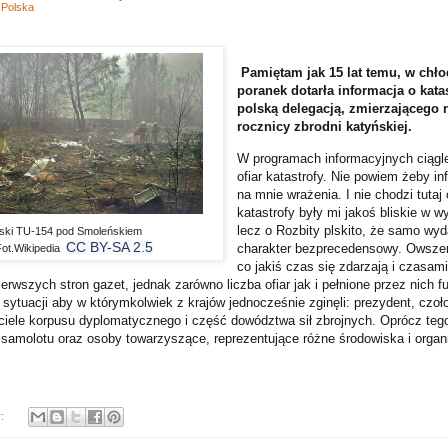
,
Polska
Pamiętam jak 15 lat temu, w chł
poranek dotarła informacja o kata
polską delegacją, zmierzającego 
rocznicy zbrodni katyńskiej.
W programach informacyjnych ciągle
ofiar katastrofy. Nie powiem żeby inf
na mnie wrażenia. I nie chodzi tutaj o
katastrofy były mi jakoś bliskie w 
lecz o Rozbity plskito, że samo wyd
lski TU-154 pod Smoleńskiem
CC BY-SA 2.5
charakter bezprecedensowy. Owszem,
Fot.Wikipedia
co jakiś czas się zdarzają i czasami
ierwszych stron gazet, jednak zarówno liczba ofiar jak i pełnione przez nich fu
sytuacji aby w którymkolwiek z krajów jednocześnie zginęli: prezydent, czoł
iciele korpusu dyplomatycznego i część dowództwa sił zbrojnych. Oprócz tego
 samolotu oraz osoby towarzyszące, reprezentujące różne środowiska i organ
y: