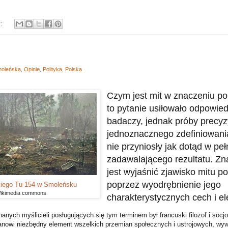
y:
moleńska
,
Opinie
,
Polityka
,
Polska
Czym jest mit w znaczeniu p
to pytanie usiłowało odpowied
badaczy, jednak próby precyz
jednoznacznego zdefiniowania
nie przyniosły jak dotąd w peł
zadawalającego rezultatu. Zna
jest wyjaśnić zjawisko mitu po
poprzez wyodrębnienie jego
kiego Tu-154 w Smoleńsku
Wikimedia commons
charakterystycznych cech i e
anych myślicieli posługujących się tym terminem był francuski filozof i socj
anowi niezbędny element wszelkich przemian społecznych i ustrojowych, wywi