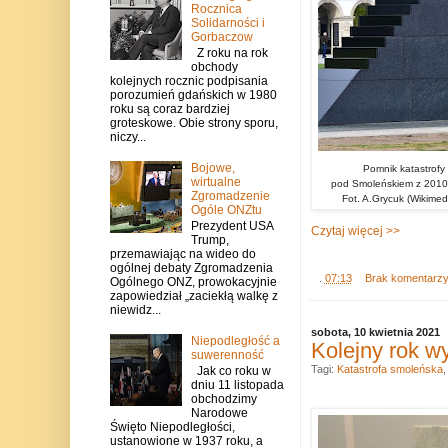
Rocznica
Solidarności i
Gorbaczow
Z roku na rok
obchody
kolejnych rocznic podpisania
porozumień gdańskich w 1980
roku są coraz bardziej
groteskowe. Obie strony sporu,
niczy...
Bojowe,
Pomnik katastrofy 
wirtualne
pod Smoleńskiem z 2010 
Zgromadzenie
Fot. A.Grycuk (Wikime
Ogóle ONZtu
Prezydent USA
Czytaj więcej >>
Trump,
przemawiając na wideo do
ogólnej debaty Zgromadzenia
.
07:13
Brak komentarz
Ogólnego ONZ, prowokacyjnie
zapowiedział „zaciekłą walkę z
niewidz...
sobota, 10 kwietnia 2021
Niepodległość a
Kolejny rok w
suwerenność
Tagi:
Katastrofa smoleńska
Jak co roku w
dniu 11 listopada
obchodzimy
Narodowe
Święto Niepodległości,
ustanowione w 1937 roku, a