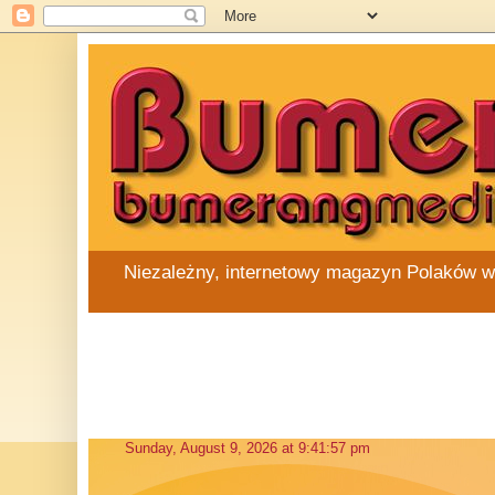
Niezależny, internetowy magazyn Polaków w Au