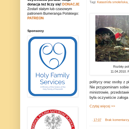
Tagi:
Katastrofa smoleńska
donacja też liczy się!
DONACJE
Zostań stałym lub czasowym
patronem Bumeranga Polskiego:
PATREON
Sponsorzy
Rozbity po
11.04.2010. 
politycy oraz osoby z p
Nie przypominam sobie 
ministrowie, przedstaw
była oczywiście załoga
Czytaj więcej >>
.
17:07
Brak komentarz