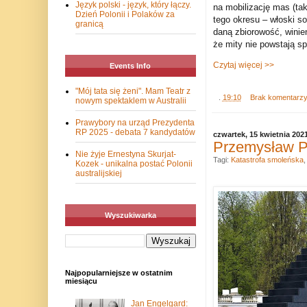
Język polski - język, który łączy.
na mobilizację mas (tak
Dzień Polonii i Polaków za
tego okresu – włoski s
granicą
daną zbiorowość, winie
że mity nie powstają sp
Czytaj więcej >>
Events Info
"Mój tata się żeni". Mam Teatr z
.
19:10
Brak komentarz
nowym spektaklem w Australii
Prawybory na urząd Prezydenta
RP 2025 - debata 7 kandydatów
czwartek, 15 kwietnia 202
Przemysław Pi
Nie żyje Ernestyna Skurjat-
Tagi:
Katastrofa smoleńska
Kozek - unikalna postać Polonii
australijskiej
Wyszukiwarka
Najpopularniejsze w ostatnim
miesiącu
Jan Engelgard: