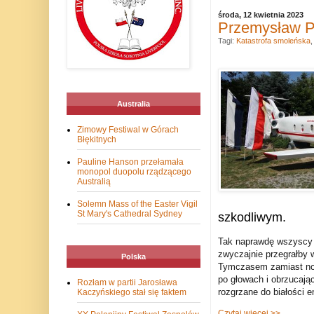
środa, 12 kwietnia 2023
Przemysław P
Tagi:
Katastrofa smoleńska
Australia
Zimowy Festiwal w Górach
Błękitnych
Pauline Hanson przełamała
monopol duopolu rządzącego
Australią
Solemn Mass of the Easter Vigil
St Mary's Cathedral Sydney
szkodliwym.
Tak naprawdę wszyscy 
zwyczajnie przegrałby w
Polska
Tymczasem zamiast norm
po głowach i obrzucając
Rozłam w partii Jarosława
rozgrzane do białości e
Kaczyńskiego stał się faktem
Czytaj więcej >>