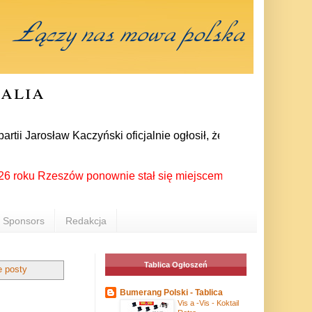
ralia
Jarosław Kaczyński oficjalnie ogłosił, że około 30-kilku posł
 Rzeszów ponownie stał się miejscem spotkania Polonii z całe
Sponsors
Redakcja
Tablica Ogłoszeń
e posty
Bumerang Polski - Tablica
Vis a -Vis - Koktail