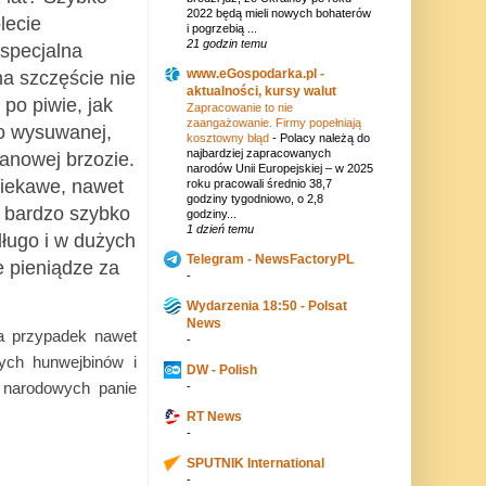
2022 będą mieli nowych bohaterów
lecie
i pogrzebią ...
21 godzin temu
 specjalna
www.eGospodarka.pl -
na szczęście nie
aktualności, kursy walut
po piwie, jak
Zapracowanie to nie
zaangażowanie. Firmy popełniają
 o wysuwanej,
kosztowny błąd
-
Polacy należą do
najbardziej zapracowanych
anowej brzozie.
narodów Unii Europejskiej – w 2025
iekawe, nawet
roku pracowali średnio 38,7
godziny tygodniowo, o 2,8
, bardzo szybko
godziny...
1 dzień temu
długo i w dużych
Telegram - NewsFactoryPL
e pieniądze za
-
Wydarzenia 18:50 - Polsat
News
ia przypadek nawet
-
ych hunwejbinów i
DW - Polish
 narodowych panie
-
RT News
-
SPUTNIK International
-