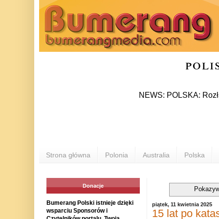
poli
NEWS: POLSKA: Rozłam w Praw
Strona główna
Polonia
Australia
Polska
Donacje
Pokazyw
Bumerang Polski istnieje dzięki
piątek, 11 kwietnia 2025
15 lat po kata
wsparciu Sponsorów i
Czytelników portalu. Twoja