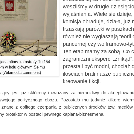
weszliśmy w drugie dziesięcio
wyjaśniania. Wiele się dzieje,
komisja obraduje, działa, już 
trzaskają parówki w puszkach 
również nie wygłaszają teorii
pancernej czy wolframowo-tyt
Ten etap mamy za sobą. Co c
zagraniczni eksperci „znikąd”
jąca ofiary katastrofy Tu 154
przestali być modni, chociaż 
em w holu głównym Sejmu
uk (Wikimedia commons)
ilościach brali nasze publiczn
kreowanie fikcji.
ający jest już skłócony i uważany za niemożliwy do akceptowan
wojego politycznego obozu. Pozostało mu jedynie kilkoro wiern
 znane z obfitego czerpania z publicznych środków tzw. mediów
żny protektor w postaci pewnego kapłana-biznesmena.