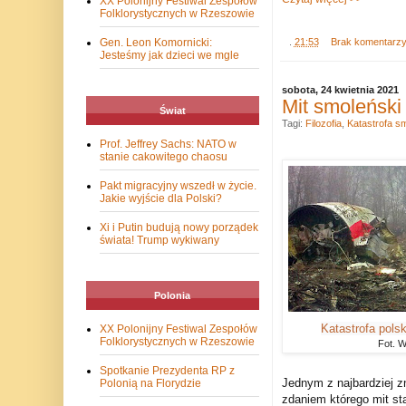
XX Polonijny Festiwal Zespołów
Folklorystycznych w Rzeszowie
.
21:53
Brak komentarz
Gen. Leon Komornicki:
Jesteśmy jak dzieci we mgle
sobota, 24 kwietnia 2021
Mit smoleński
Świat
Tagi:
Filozofia
,
Katastrofa s
Prof. Jeffrey Sachs: NATO w
stanie cakowitego chaosu
Pakt migracyjny wszedł w życie.
Jakie wyjście dla Polski?
Xi i Putin budują nowy porządek
świata! Trump wykiwany
Polonia
Katastrofa pols
XX Polonijny Festiwal Zespołów
Folklorystycznych w Rzeszowie
Fot. 
Spotkanie Prezydenta RP z
Jednym z najbardziej zn
Polonią na Florydzie
zdaniem którego mit st