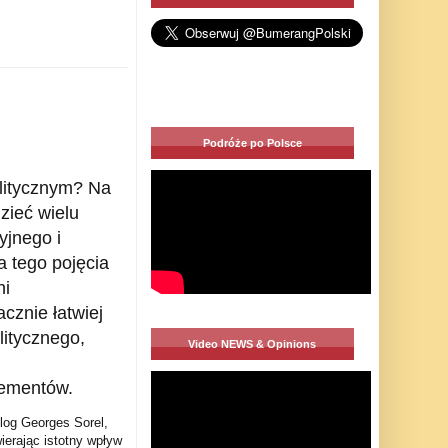
Podróże po Polsce
olitycznym? Na
zieć wielu
yjnego i
 tego pojęcia
ni
cznie łatwiej
litycznego,
Video NEWS & Opinions
lementów.
olog Georges Sorel,
erając istotny wpływ