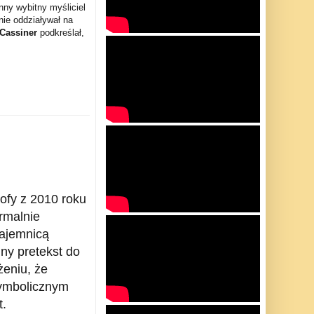
nny wybitny myśliciel
nie oddziaływał na
 Cassiner
podkreślał,
rofy z 2010 roku
rmalnie
tajemnicą
dny pretekst do
żeniu, że
symbolicznym
t.