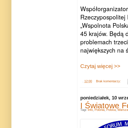
Współorganizator
Rzeczypospolitej 
„Wspolnota Polsk
45 krajów. Będą 
problemach trzeci
największych na 
Czytaj więcej >>
.
12:00
Brak komentarzy:
poniedziałek, 10 wrz
I Światowe 
Tagi:
Info
,
Polonia
,
Polska
,
Warsz