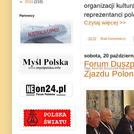
►
2010
(210)
organizacji kultur
reprezentanci po
Partnerzy
Czytaj więcej >>
.
16:22
Brak komentarzy:
sobota, 20 październ
Forum Duszp
Tagi:
Kościół
,
Krzysztof Bajkowski
Zjazdu Poloni