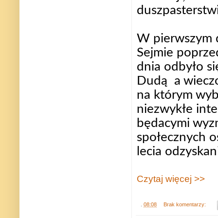
duszpasterstw
W pierwszym d
Sejmie poprze
dnia odbyło s
Dudą a wieczo
na którym wybi
niezwykłe inte
będacymi wyzna
społecznych os
lecia odzyskan
Czytaj więcej >>
.
08:08
Brak komentarzy: