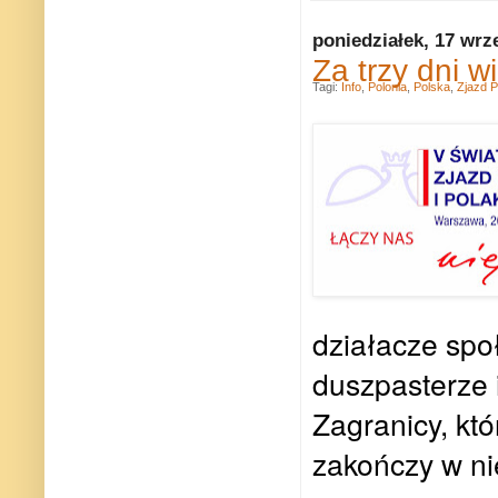
poniedziałek, 17 wrz
Za trzy dni 
Tagi:
Info
,
Polonia
,
Polska
,
Zjazd P
działacze społ
duszpasterze 
Zagranicy, kt
zakończy w ni