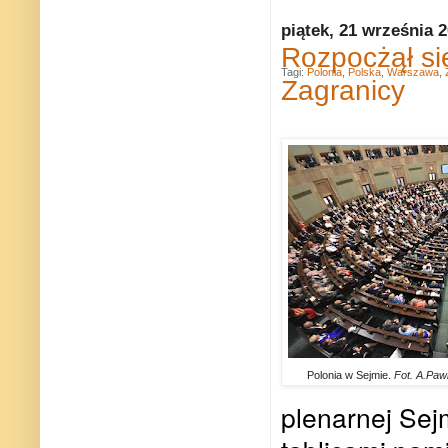
piątek, 21 września 
Rozpocżął si
Tagi:
Polonia
,
Polska
,
Warszawa
,
Zagranicy
Polonia w Sejmie.
Fot. A.Paw
plenarnej Sej