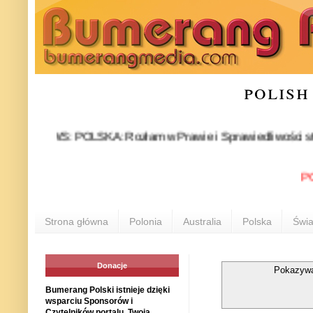
polish
EWS: POLSKA: Rozłam w Prawie i Sprawiedliwości stał się fakte
POLONIA
Strona główna
Polonia
Australia
Polska
Świa
Donacje
Pokazywa
Bumerang Polski istnieje dzięki
wsparciu Sponsorów i
Czytelników portalu. Twoja