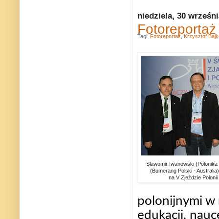
niedziela, 30 wrześn
Fotoreportaż
Tagi:
Fotoreportaż
,
Krzysztof Baj
Slawomir Iwanowski (Polonika -
(Bumerang Polski - Australi
na V Zjeździe Poloni
polonijnymi w 
edukacji, nauc