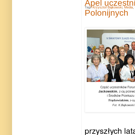
Apel uczest
Tagi:
Krzysztof Bajkowski
,
Media
,
Polonijnych
Część uczestników Foru
Jackowskim
,
z-cą przewo
i Środków Przekazu
Frąckowiakiem
,
z-cą
Fot. K.Bajkowsk
przyszłych la