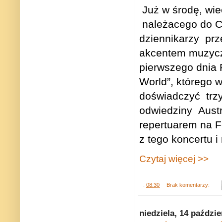
Już w środę, wi
należacego do C
dziennikarzy
prz
akcentem muzycz
pierwszego dnia 
World”, którego w
doświadczyć
trz
odwiedziny
Aust
repertuarem na F
z tego koncertu 
Czytaj więcej >>
.
08:30
Brak komentarzy:
niedziela, 14 paździe