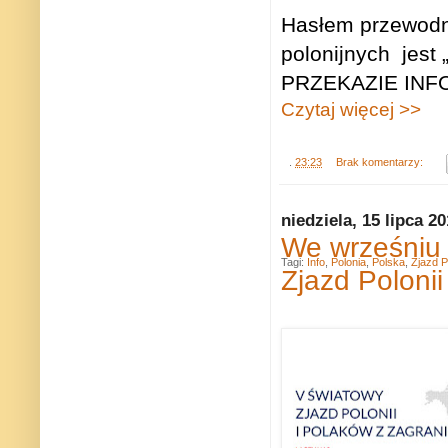
Hasłem przewodni
polonijnych j
PRZEKAZIE INF
Czytaj więcej >>
.
23:23
Brak komentarzy:
niedziela, 15 lipca 2
We wrześniu 
Tagi:
Info
,
Polonia
,
Polska
,
Zjazd P
Zjazd Polonii