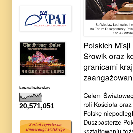
Bp Wieslaw Lechowicz i m.
na Forum Duszpasterzy Poloni
Fot. A.Pawło
Polskich Misji
Słowik oraz k
granicami kraj
zaangażowani 
Łączna liczba wizyt
Celem Światowego
roli Kościoła ora
20,571,051
Polskę niepodleg
Duszpasterze Polo
kształtowaniu toż