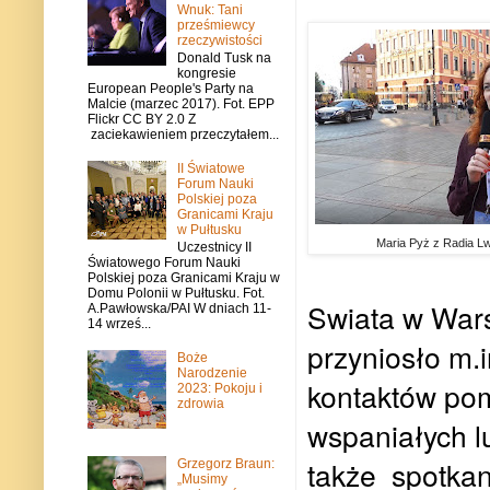
Wnuk: Tani
prześmiewcy
rzeczywistości
Donald Tusk na
kongresie
European People's Party na
Malcie (marzec 2017). Fot. EPP
Flickr CC BY 2.0 Z
zaciekawieniem przeczytałem...
II Światowe
Forum Nauki
Polskiej poza
Granicami Kraju
w Pułtusku
Maria Pyż z Radia Lw
Uczestnicy II
Światowego Forum Nauki
Polskiej poza Granicami Kraju w
Domu Polonii w Pułtusku. Fot.
Swiata w Wars
A.Pawłowska/PAI W dniach 11-
14 wrześ...
przyniosło m.
Boże
Narodzenie
kontaktów pom
2023: Pokoju i
zdrowia
wspaniałych 
także spotkan
Grzegorz Braun:
„Musimy