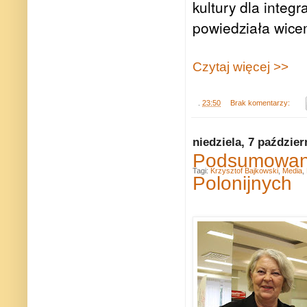
kultury dla integ
powiedziała wice
Czytaj więcej >>
.
23:50
Brak komentarzy:
niedziela, 7 paździer
Podsumowani
Tagi:
Krzysztof Bajkowski
,
Media
,
Polonijnych