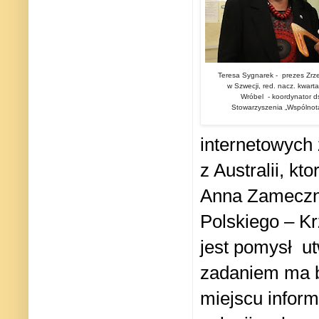
Teresa Sygnarek -
prezes Zrz
w Szwecji, red. nacz. kwart
Wróbel - koordynator ds
Stowarzyszenia
„Wspólnot
internetowych 
z Australii, kt
Anna Zameczni
Polskiego – Kr
jest pomysł
ut
zadaniem ma 
miejscu inform