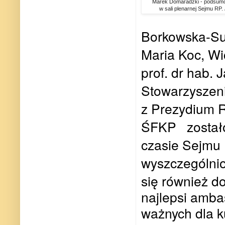
Marek Domaradzki - podsumow
w sali plenarnej Sejmu RP.
Borkowska-Sur
Maria Koc, Wi
prof. dr hab. 
Stowarzyszeni
z Prezydium 
ŚFKP
został
czasie S
ejmu 
wyszczególnio
się również do
najlepsi amba
ważnych dla k