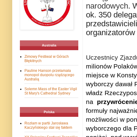
narodowych
. 
ok. 350 delega
przedstawiciel
organizatorów 
Australia
Uczestnicy Zjazdu
Zimowy Festiwal w Górach
Błękitnych
milionów Polaków
Pauline Hanson przełamała
miejsce w Konstyt
monopol duopolu rządzącego
Australią
wyborczy dawał 
Solemn Mass of the Easter Vigil
władz Rzeczyposp
St Mary's Cathedral Sydney
na
p
rzywróceni
formuły najważnie
Polska
możliwości w po
Rozłam w partii Jarosława
wyborczego dla Po
Kaczyńskiego stał się faktem