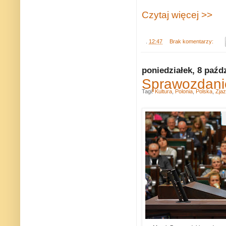
Czytaj więcej >>
.
12:47
Brak komentarzy:
poniedziałek, 8 paźd
Sprawozdanie
Tagi:
Kultura
,
Polonia
,
Polska
,
Zjaz