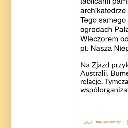
tablicami pam
archikatedrze
Tego samego d
ogrodach Pała
Wieczorem odb
pt. Nasza Nie
Na Zjazd przyl
Australii. Bum
relacje. Tymcz
wspólorganiza
.
15:53
Brak komentarzy: