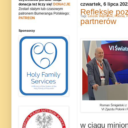
czwartek, 6 lipca 202
donacja też liczy się!
DONACJE
Zostań stałym lub czasowym
Refleksje po
patronem Bumeranga Polskiego:
Tagi:
Leszek Wątróbski
,
Polonia
,
P
PATREON
partnerów
Sponsorzy
Roman Śmigielski z 
VI Zjazdu Polonii i
w ciągu minion