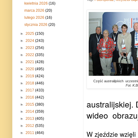
kwietnia 2026
(16)
marca 2026
(20)
lutego 2026
(16)
stycznia 2026
(20)
►
2025
(150)
►
2024
(243)
►
2023
(254)
►
2022
(335)
►
2021
(428)
►
2020
(495)
►
2019
(424)
Część australijskich uczest
►
2018
(446)
Fot. K.B
►
2017
(433)
►
2016
(442)
australijskiej
►
2015
(380)
►
2014
(359)
wideo obrazuj
►
2013
(405)
►
2012
(535)
W zjeździe wzięli
►
2011
(464)