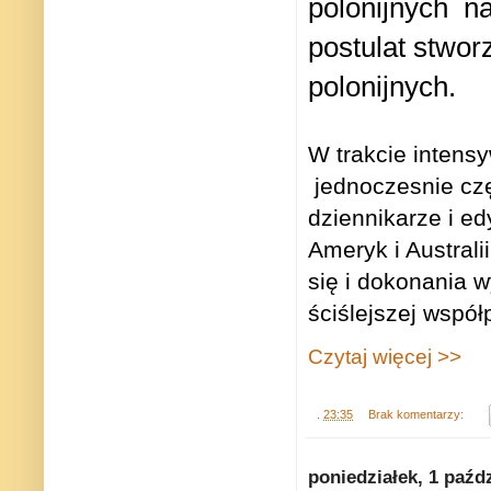
polonijnych
na
postulat stwo
polonijnych.
W trakcie intens
jednoczesnie czę
dziennikarze i ed
Ameryk i Australi
się i dokonania 
ściślejszej współ
Czytaj więcej >>
.
23:35
Brak komentarzy:
poniedziałek, 1 paźd