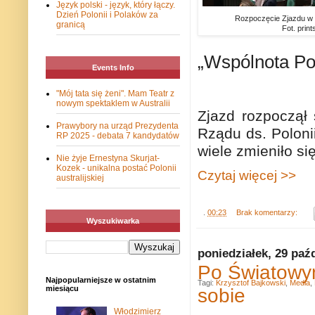
Język polski - język, który łączy.
Dzień Polonii i Polaków za
Rozpoczęcie Zjazdu w s
granicą
Fot. prin
„Wspólnota Po
Events Info
"Mój tata się żeni". Mam Teatr z
nowym spektaklem w Australii
Zjazd rozpoczął
Prawybory na urząd Prezydenta
Rządu ds. Poloni
RP 2025 - debata 7 kandydatów
wiele zmieniło si
Nie żyje Ernestyna Skurjat-
Kozek - unikalna postać Polonii
Czytaj więcej >>
australijskiej
.
00:23
Brak komentarzy:
Wyszukiwarka
poniedziałek, 29 paź
Po Światowym
Najpopularniejsze w ostatnim
Tagi:
Krzysztof Bajkowski
,
Media
,
sobie
miesiącu
Włodzimierz