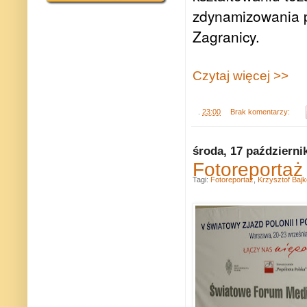
zdynamizowania pr
Zagranicy.
Czytaj więcej >>
.
23:00
Brak komentarzy:
środa, 17 październi
Fotoreportaż
Tagi:
Fotoreportaż
,
Krzysztof Baj