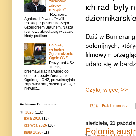
zachować
ich rad były 
zdrowy
rozsądek”
dziennikarskie
Rozmowa
Agnieszki Piwar z "Myśli
Polskiej" z posłem na Sejm
Grzegorzem Braunem. Nasza
rozmowa zbiegła się w czasie,
Dziś w Bumerangu
kiedy padliśm...
polonijnych, któr
Bojowe,
wirtualne
filmowym przegląd
Zgromadzenie
Ogóle ONZtu
udało się w bardz
Prezydent USA
Trump,
przemawiając na wideo do
ogólnej debaty Zgromadzenia
Ogólnego ONZ, prowokacyjnie
zapowiedział „zaciekłą walkę z
niewidz...
Czytaj więcej >>
Archiwum Bumeranga
.
17:16
Brak komentarzy:
▼
2026
(110)
lipca 2026
(11)
niedziela, 21 paździe
czerwca 2026
(16)
Polonia austr
maja 2026
(11)
Tagi:
Fotoreportaż
,
Krzysztof Baj