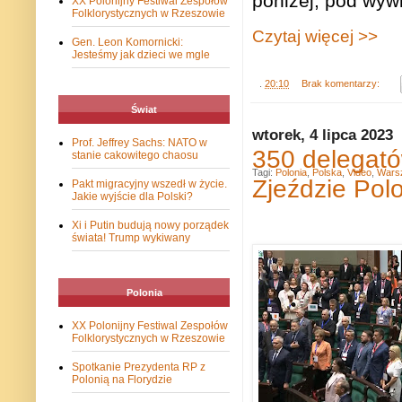
poniżej, pod wy
XX Polonijny Festiwal Zespołów
Folklorystycznych w Rzeszowie
Czytaj więcej >>
Gen. Leon Komornicki:
Jesteśmy jak dzieci we mgle
.
20:10
Brak komentarzy:
Świat
wtorek, 4 lipca 2023
Prof. Jeffrey Sachs: NATO w
350 delegató
stanie cakowitego chaosu
Tagi:
Polonia
,
Polska
,
Video
,
Wars
Zjeździe Polo
Pakt migracyjny wszedł w życie.
Jakie wyjście dla Polski?
Xi i Putin budują nowy porządek
świata! Trump wykiwany
Polonia
XX Polonijny Festiwal Zespołów
Folklorystycznych w Rzeszowie
Spotkanie Prezydenta RP z
Polonią na Florydzie