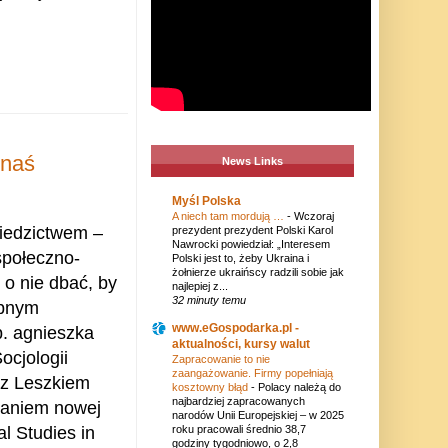
rnaś
News Links
Myśl Polska
A niech tam mordują …
-
Wczoraj
iedzictwem –
prezydent prezydent Polski Karol
Nawrocki powiedział: „Interesem
społeczno-
Polski jest to, żeby Ukraina i
żołnierze ukraińscy radzili sobie jak
 o nie dbać, by
najlepiej z...
32 minuty temu
ępnym
www.eGospodarka.pl -
b. agnieszka
aktualności, kursy walut
ocjologii
Zapracowanie to nie
zaangażowanie. Firmy popełniają
 z Leszkiem
kosztowny błąd
-
Polacy należą do
najbardziej zapracowanych
aniem nowej
narodów Unii Europejskiej – w 2025
roku pracowali średnio 38,7
al Studies in
godziny tygodniowo, o 2,8