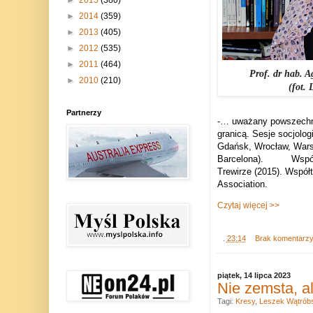
►
2015
(380)
►
2014
(359)
►
2013
(405)
►
2012
(535)
►
2011
(464)
Prof. dr hab. A
►
2010
(210)
(fot. 
Partnerzy
-… uważany powszechni
granicą. Sesje socjolo
Gdańsk, Wrocław, Warsz
Barcelona).
Współ
Trewirze (2015).
Współt
Association.
Czytaj więcej >>
.
23:14
Brak komentarz
piątek, 14 lipca 2023
Nie zemsta, al
Tagi:
Kresy
,
Leszek Wątróbs