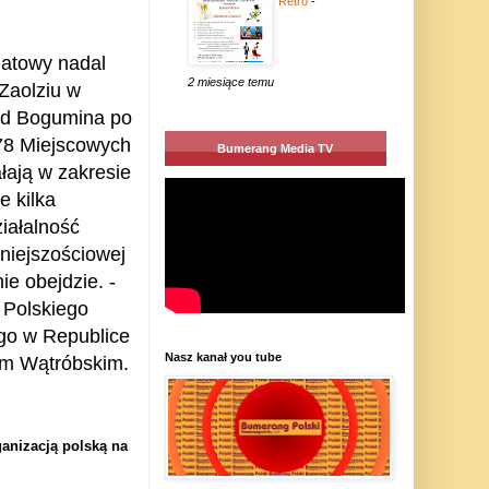
Retro
-
iatowy nadal
2 miesiące temu
 Zaolziu w
od Bogumina po
78 Miejscowych
Bumerang Media TV
łają w zakresie
e kilka
iałalność
niejszościowej
ie obejdzie. -
 Polskiego
go w Republice
Nasz kanał you tube
em Wątróbskim.
ganizacją polską na