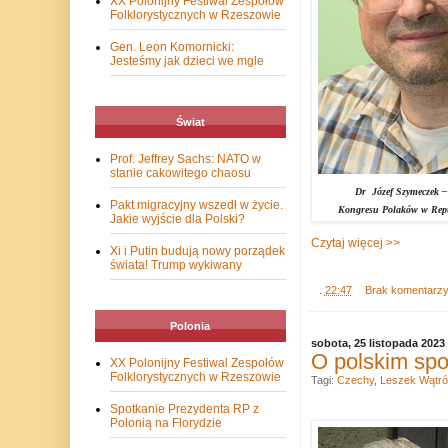
XX Polonijny Festiwal Zespołów
Folklorystycznych w Rzeszowie
Gen. Leon Komornicki:
Jesteśmy jak dzieci we mgle
Świat
Prof. Jeffrey Sachs: NATO w
stanie cakowitego chaosu
Dr Józef Szymeczek –
Pakt migracyjny wszedł w życie.
Kongresu Polaków w Repub
Jakie wyjście dla Polski?
Czytaj więcej >>
Xi i Putin budują nowy porządek
świata! Trump wykiwany
.
22:47
Brak komentarz
Polonia
sobota, 25 listopada 2023
O polskim spo
XX Polonijny Festiwal Zespołów
Folklorystycznych w Rzeszowie
Tagi:
Czechy
,
Leszek Wątró
Spotkanie Prezydenta RP z
Polonią na Florydzie