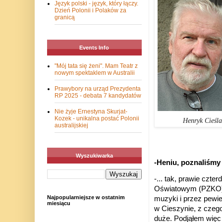
Język polski - język, który łączy.
Dzień Polonii i Polaków za
granicą
Events Info
"Mój tata się żeni". Mam Teatr z
nowym spektaklem w Australii
Prawybory na urząd Prezydenta
RP 2025 - debata 7 kandydatów
Nie żyje Ernestyna Skurjat-
Kozek - unikalna postać Polonii
Henryk Cieślar
australijskiej
Wyszukiwarka
-Heniu, poznaliśm
-... tak, prawie czt
Oświatowym (PZKO) i
Najpopularniejsze w ostatnim
muzyki i przez pewi
miesiącu
w Cieszynie, z czego
duże. Podjąłem więc