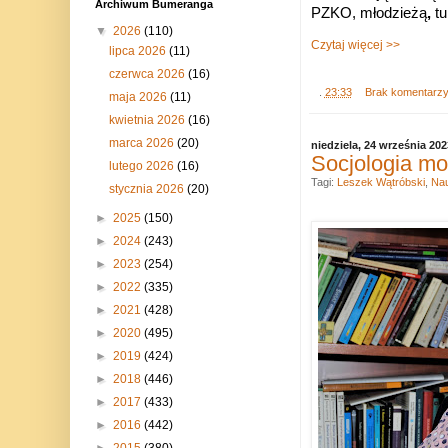
Archiwum Bumeranga
PZKO,
młodzieżą
,
t
▼
2026
(110)
Czytaj więcej >>
lipca 2026
(11)
czerwca 2026
(16)
.
23:33
Brak komentarz
maja 2026
(11)
kwietnia 2026
(16)
marca 2026
(20)
niedziela, 24 września 202
Socjologia mo
lutego 2026
(16)
Tagi:
Leszek Wątróbski
,
Na
stycznia 2026
(20)
►
2025
(150)
►
2024
(243)
►
2023
(254)
►
2022
(335)
►
2021
(428)
►
2020
(495)
►
2019
(424)
►
2018
(446)
►
2017
(433)
►
2016
(442)