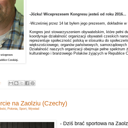
-
Józku! Wiceprezesem Kongresu jesteś od roku 2016...
-Wcześniej przez 14 lat byłem jego prezesem, dokładnie w
Kongres jest stowarzyszeniem obywatelskim, które pełni d
koordynuje działalność organizacji obywateli czeskich naro
reprezentuje społeczność polską w stosunku do społeczeń
większościowego, organów państwowych, samorządowych 
Działalność naszych organizacji obejmuje pełne spektrum 
kulturalnego i branżowego Polaków żyjących w Republice C
 wiceprezes
.
lice Czeskiej
y:
rcie na Zaolziu (Czechy)
bski
,
Polonia
,
Sport
,
Wywiad
- Dziś brać sportowa na Zaolz