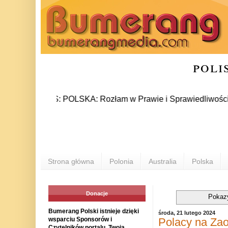
poli
NEWS: POLSKA: Rozłam w Prawie i Sprawiedliwości stał się 
POL
Strona główna
Polonia
Australia
Polska
Donacje
Pokaz
Bumerang Polski istnieje dzięki
środa, 21 lutego 2024
Polacy na Za
wsparciu Sponsorów i
Czytelników portalu. Twoja