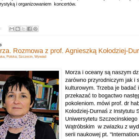
urystyką i organizowaniem koncertów.
y:
3
rza. Rozmowa z prof. Agnieszką Kołodziej-Du
uka
,
Polska
,
Szczecin
,
Wywiad
M
orza i oceany są naszym dz
zarówno przyrodniczym jak i 
kulturowym. Trzeba je badać i
przekazać to bogactwo nast
pokoleniom. mówi prof. dr ha
Kolodziej-Durnaś z Instytutu S
Uniwersytetu Szczecinskiego
Wątróbskim w zwiazku z wyd
serii naukowej pt. "
Internation