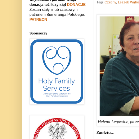
Tagi:
Czechy
,
Leszek Wątró
donacja też liczy się!
DONACJE
Zostań stałym lub czasowym
patronem Bumeranga Polskiego:
PATREON
Sponsorzy
Helena Legowicz, preze
Zaolziu...