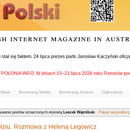
sh internet magazine in aust
faktem. 24 lipca prezes partii Jarosław Kaczyński oficjalnie 
ONIA INFO: W dniach 15–21 lipca 2026 roku Rzeszów ponownie st
Świat
Bumerang Media
Bumerang Juniora
Ogłoszenia
ywanie postów oznaczonych etykietą
Leszek Wątróbski
.
Pokaż wszystkie 
olziu. Rozmowa z Heleną Legowicz