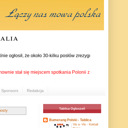
ralia
ogłosił, że około 30-kilku posłów zrezygnowało z członkostwa 
ał się miejscem spotkania Polonii z całego świata podczas XX
Sponsors
Redakcja
Tablica Ogłoszeń
posty
Bumerang Polski - Tablica
Vis a -Vis - Koktail