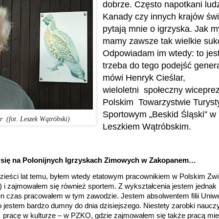
dobrze. Często napotkani lud
Kanady czy innych krajów świ
pytają mnie o igrzyska. Jak m
mamy zawsze tak wielkie suk
Odpowiadam im wtedy: to jest
trzeba do tego podejść genera
mówi
Henryk Cieślar,
wieloletni
społeczny
w
icepre
Polskim Towarzystwie Turyst
Sportowym „Beskid Śląski” w
 (fot. Leszek Wątróbski)
Leszkiem Wątróbskim.
y się na Polonijnych Igrzyskach Zimowych w Zakopanem…
erdzieści lat temu, byłem wtedy etatowym pracownikiem w Polskim Zwi
 zajmowałem się również sportem. Z wykształcenia jestem jednak
en czas pracowałem w tym zawodzie. Jestem absolwentem filii Uniwe
 jestem bardzo dumny do dnia dzisiejszego. Niestety zarobki nauczyc
 pracę w kulturze – w PZKO, gdzie zajmowałem się także pracą mie