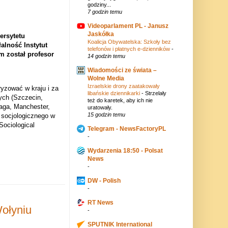
godziny...
7 godzin temu
Videoparlament PL - Janusz
Jaskółka
ersytetu
Koalicja Obywatelska: Szkoły bez
alność Instytut
telefonów i płatnych e-dzienników
-
m został profesor
14 godzin temu
Wiadomości ze świata –
Wolne Media
Izraelskie drony zaatakowały
ryzować w kraju i za
libańskie dziennikarki
-
Strzelały
ych (Szczecin,
też do karetek, aby ich nie
aga, Manchester,
uratowały.
15 godzin temu
 socjologicznego w
ociological
Telegram - NewsFactoryPL
-
Wydarzenia 18:50 - Polsat
News
-
DW - Polish
-
RT News
Wołyniu
-
SPUTNIK International