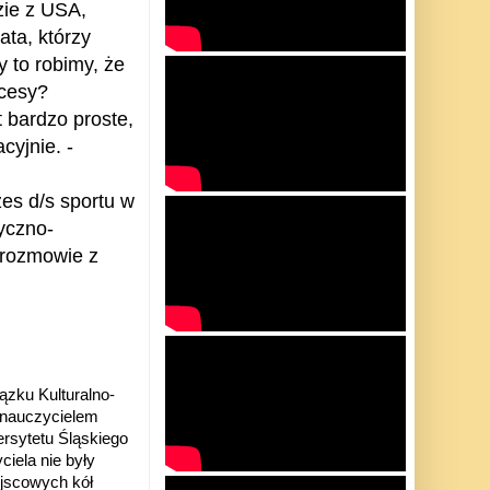
zie z USA,
ata, którzy
y to robimy, że
cesy?
 bardzo proste,
cyjnie. -
zes d/s sportu w
yczno-
 rozmowie z
ązku Kulturalno-
 nauczycielem
rsytetu Śląskiego
iela nie były
jscowych kół