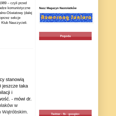
989 – czyli przed
władze komunistyczne
Nasz Magazyn Nastolatków
ralno-Oświatowy (dalej
poprzez sekcje
 Klub Nauczycieli.
Pogoda
acy stanowią
 jeszcze taka
lacji i
ość. - mówi dr.
olaków w
m Wątróbskim.
Twitter - fb - google+