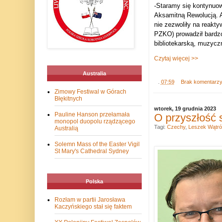
-Staramy się kontynuow
Aksamitną Rewolucją. A
nie zezwoliły na reakty
PZKO) prowadził bardzo
bibliotekarską, muzycz
Czytaj więcej >>
Australia
.
07:59
Brak komentarz
Zimowy Festiwal w Górach
Błękitnych
wtorek, 19 grudnia 2023
Pauline Hanson przełamała
O przyszłość s
monopol duopolu rządzącego
Tagi:
Czechy
,
Leszek Wątró
Australią
Solemn Mass of the Easter Vigil
St Mary's Cathedral Sydney
Polska
Rozłam w partii Jarosława
Kaczyńskiego stał się faktem