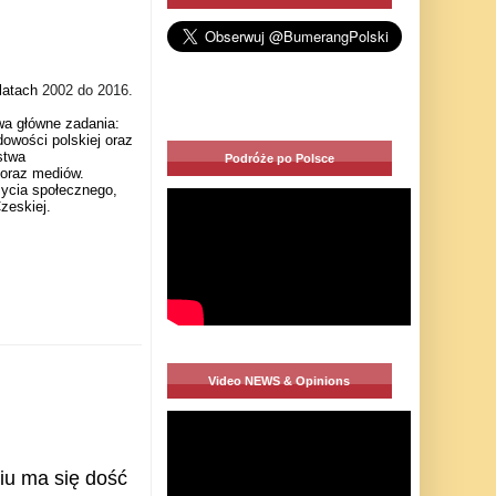
 latach
2002 do 2016.
wa główne zadania:
dowości polskiej oraz
stwa
Podróże po Polsce
oraz mediów.
życia społecznego,
zeskiej.
Video NEWS & Opinions
iu ma się dość