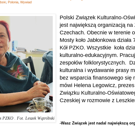
bski
,
Polonia
,
Wywiad
Polski Związek Kulturalno-Ośw
jest największą organizacją na
Czechach. Obecnie w terenie 
Mosty koło Jabłonkowa działa 
Kół PZKO. Wszystkie koła dzia
kulturalno-edukacyjnym. Pracuj
zespołów folklorystycznych. Dz
kulturalna i wydawanie prasy m
bez wsparcia finansowego się n
mówi Helena Legowicz, prezes
Związku
Kulturalno-Oświatowe
Czeskiej w rozmowie z Leszki
s PZKO . Fot. Leszek Wątróbski
-Wasz Związek jest nadal największą or