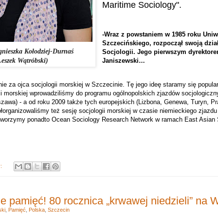
Maritime Sociology".
-Wraz z powstaniem w 1985 roku Uniw
Szczecińskiego, rozpoczął swoją dział
gnieszka Kołodziej-Durnaś
Socjologii. Jego pierwszym dyrektore
Janiszewski…
Leszek Wątróbski)
e za ojca s
ocjologii morskiej w Szczecinie. Tę jego ideę staramy się popula
gii morskiej wprowadziliśmy do programu ogólnopolskich zjazdów socjologiczn
awa) - a od roku 2009 także tych europejskich (Lizbona, Genewa, Turyn, Pr
organizowaliśmy też sesję socjologii morskiej w czasie niemieckiego zjazdu
worzymy ponadto Ocean Sociology Research Network w ramach East Asian S
y:
e pamięć! 80 rocznica „krwawej niedzieli” na 
ki
,
Pamięć
,
Polska
,
Szczecin