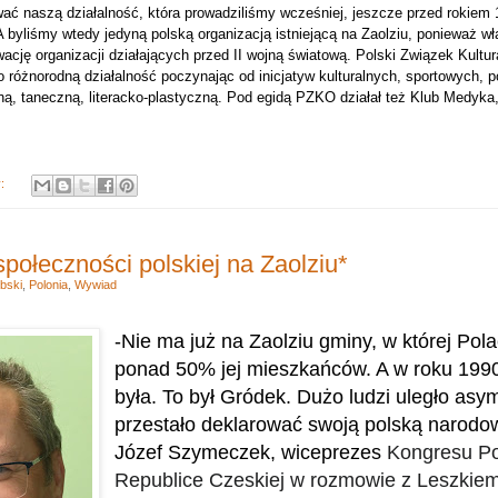
ać naszą działalność, która prowadziliśmy wcześniej, jeszcze przed rokiem 1
 byliśmy wtedy jedyną polską organizacją istniejącą na Zaolziu, ponieważ 
wację organizacji działających przed II wojną światową. Polski Związek Kultu
 różnorodną działalność poczynając od inicjatyw kulturalnych, sportowych, 
ną, taneczną, literacko-plastyczną. Pod egidą PZKO działał też Klub Medyka,
y:
połeczności polskiej na Zaolziu*
bski
,
Polonia
,
Wywiad
-Nie ma już na Zaolziu gminy, w której Pol
ponad 50% jej mieszkańców. A w roku 1990
była. To był Gródek. Dużo ludzi uległo asymi
przestało deklarować swoją polską narodow
Józef Szymeczek, wiceprezes
Kongresu P
Republice Czeskiej w rozmowie z Leszkie