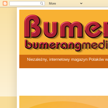
Niezależny, internetowy magazyn Polaków w Au