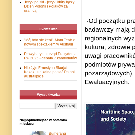
Język polski - język, który łączy.
Dzień Polonii i Polaków za
granicą
-Od początku pra
badawczy mają do
Events Info
regionalnych wyz
"Mój tata się żeni". Mam Teatr z
nowym spektaklem w Australii
kultura, zdrowie 
Prawybory na urząd Prezydenta
uwagi pracownikó
RP 2025 - debata 7 kandydatów
podmiotów prywatn
Nie żyje Ernestyna Skurjat-
pozarządowych), 
Kozek - unikalna postać Polonii
australijskiej
Ewaluacyjnych.
Wyszukiwarka
Najpopularniejsze w ostatnim
miesiącu
Bumerang