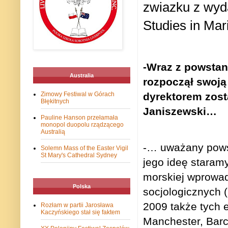
zwiazku z wyda
Studies in Mar
-Wraz z powstan
Australia
rozpoczął swoją 
dyrektorem zost
Zimowy Festiwal w Górach
Błękitnych
Janiszewski…
Pauline Hanson przełamała
monopol duopolu rządzącego
Australią
-… uważany pows
Solemn Mass of the Easter Vigil
St Mary's Cathedral Sydney
jego ideę staramy
morskiej wprowad
Polska
socjologicznych 
2009 także tych 
Rozłam w partii Jarosława
Kaczyńskiego stał się faktem
Manchester, Barc