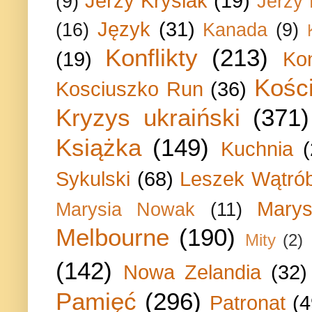
Jerzy Krysiak
(19)
(9)
Jerzy
Język
(31)
(16)
Kanada
(9)
Konflikty
(213)
(19)
Ko
Kości
Kosciuszko Run
(36)
Kryzys ukraiński
(371)
Książka
(149)
Kuchnia
Sykulski
(68)
Leszek Wątrób
Marys
Marysia Nowak
(11)
Melbourne
(190)
Mity
(2)
(142)
Nowa Zelandia
(32)
Pamięć
(296)
Patronat
(4