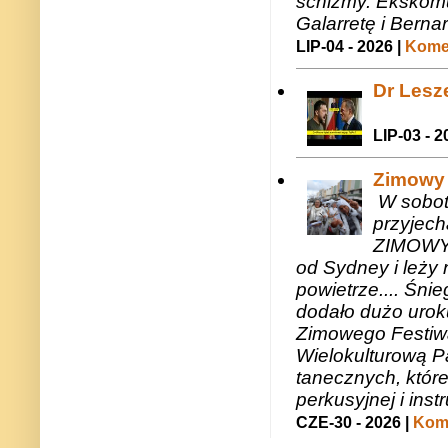
schizmy. Ekskomu
Galarretę i Bernar
LIP-04 - 2026 |
Komen
Dr Lesze
LIP-03 - 2
Zimowy 
W sobotę
przyjech
ZIMOWY 
od Sydney i leży 
powietrze.... Śni
dodało dużo uroku
Zimowego Festiwal
Wielokulturową P
tanecznych, któr
perkusyjnej i in
CZE-30 - 2026 |
Kome