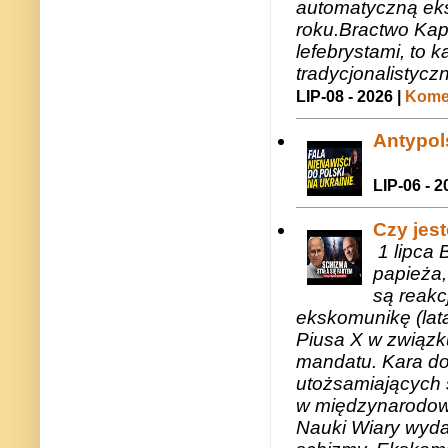
automatyczną eks
roku.Bractwo Ka
lefebrystami, to
tradycjonalistycz
LIP-08 - 2026 |
Komen
Antypols
LIP-06 - 2
Czy jes
1 lipca 
papieża,
są reakc
ekskomunikę (lat
Piusa X w związk
mandatu. Kara do
utożsamiających 
w międzynarodow
Nauki Wiary wyda