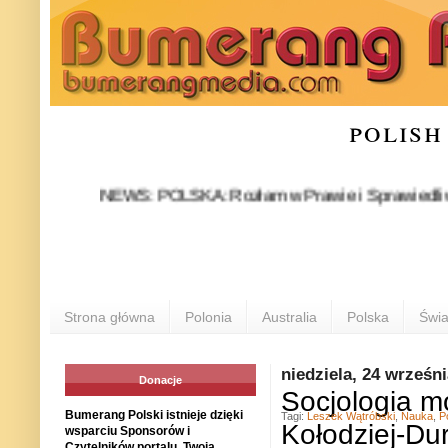
polish
NEWS: POLSKA: Rozłam w Prawie i Sprawiedliwości stał
P
Strona główna
Polonia
Australia
Polska
Świa
niedziela, 24 wrześn
Donacje
Socjologia m
Bumerang Polski istnieje dzięki
Tagi:
Leszek Wątróbski
,
Nauka
,
P
Kołodziej-Du
wsparciu Sponsorów i
Czytelników portalu. Twoja