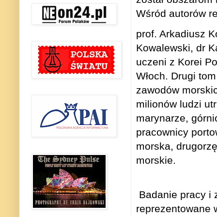
Wśród autorów re
prof. Arkadiusz K
Kowalewski, dr Ka
uczeni z Korei Po
Włoch. Drugi tom
zawodów morskich
milionów ludzi ut
marynarze, górni
pracownicy portow
morska, drugorzę
morskie.
Badanie pracy i
reprezentowane 