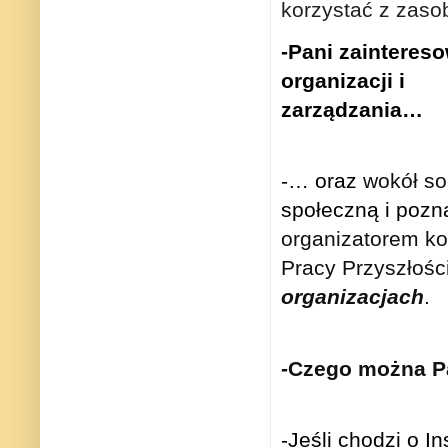
korzystać z zas
-Pani zainteres
organizacji i
zarządzania…
-… oraz
wokół soc
społeczną i pozn
organizatorem kol
Pracy Przyszłośc
organizacjach
.
-
Czego można Pa
-Jeśli chodzi o I