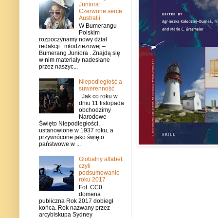
Juniora:
Czerwone serce
Australii
W Bumerangu
Polskim
rozpoczynamy nowy dział
redakcji młodzieżowej –
Bumerang Juniora . Znajdą się
w nim materiały nadesłane
przez naszyc...
Niepodległość a
suwerenność
Jak co roku w
dniu 11 listopada
obchodzimy
Narodowe
Święto Niepodległości,
ustanowione w 1937 roku, a
przywrócone jako święto
państwowe w ...
Globalny alfabet,
czyli
podsumowanie
roku 2017
Fot. CC0
domena
publiczna Rok 2017 dobiegł
końca. Rok nazwany przez
arcybiskupa Sydney