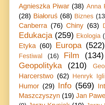
Agnieszka Piwar
(38)
Anna 
(28)
Białoruś
(68)
Biznes
(13
Canberra
(76)
Chiny
(63)
Edukacja
(259)
Ekologia
Europa
(522)
Etyka
(60)
Film
(134)
Festiwal
(16)
Geopolityka
(210)
Geo
Harcerstwo
(62)
Henryk Igli
Info
(569)
Humor
(29)
In
Maszczyszyn
(19)
Jan Paweł