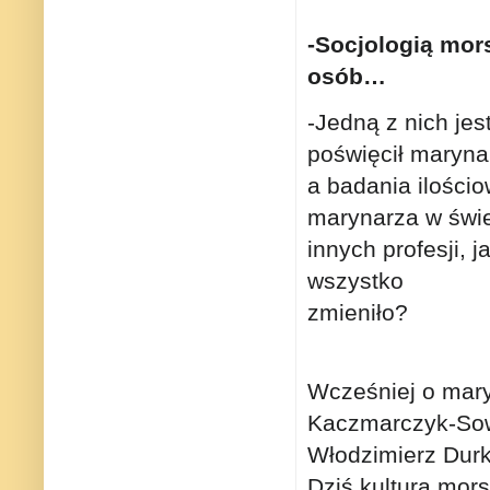
-Socjologią mor
osób…
-Jedną z nich jest
poświęcił maryn
a badania ilości
marynarza w świet
innych profesji, 
wszystko
zmieniło?
Wcześniej o mary
Kaczmarczyk-Sowa
Włodzimierz Durk
Dziś kulturą mor