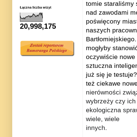
tomie staraliśmy 
Łączna liczba wizyt
nad zawodami mor
poświęcony mias
20,998,175
naszych pracowni
Bartłomiejskiego
mogłyby stanowić 
oczywiście nowe t
sztuczna intelig
już się je testuj
też ciekawe nowe
nierówności zwią
wybrzeży czy ich
ekologiczna spra
wiele, wiele
innych.