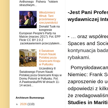
Anthonego Fishera "rokiem
straszliwym...
-Jest Pani Profe
Włodzimierz
Wnuk: Tani
wydawniczej Inte
prześmiewcy
rzeczywistości
Donald Tusk na
kongresie
European People's Party na
-
… oraz współred
Malcie (marzec 2017). Fot. EPP
Flickr CC BY 2.0 Z
Spaces and Socie
zaciekawieniem przeczytałem...
kontynuacja bada
II Światowe
Forum Nauki
rybakami.
Polskiej poza
Granicami Kraju
w Pułtusku
Pomysłodawcami t
Uczestnicy II
Światowego Forum Nauki
Niemiec: Frank S
Polskiej poza Granicami Kraju w
Domu Polonii w Pułtusku. Fot.
zaproszenie do uc
A.Pawłowska/PAI W dniach 11-
14 wrześ...
odpowiedzi z kilk
że zredagowaliśm
Archiwum Bumeranga
Studies in Marit
►
2026
(110)