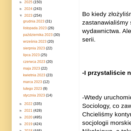
►
2025
(150)
►
2024
(243)
Bo kiedy złożyli
▼
2023
(254)
zastanawialiśmy 
grudnia 2023
(31)
listopada 2023
(26)
wydawnictwa. Ale
października 2023
(30)
serii.
września 2023
(20)
sierpnia 2023
(22)
lipca 2023
(25)
czerwca 2023
(20)
maja 2023
(22)
-I przystaliście
kwietnia 2023
(23)
marca 2023
(12)
lutego 2023
(9)
stycznia 2023
(14)
-Wtedy uruchomion
►
2022
(335)
Sociology, co za
►
2021
(428)
Chcieliśmy konty
►
2020
(495)
socjologii morski
►
2019
(424)
►
2018
(446)