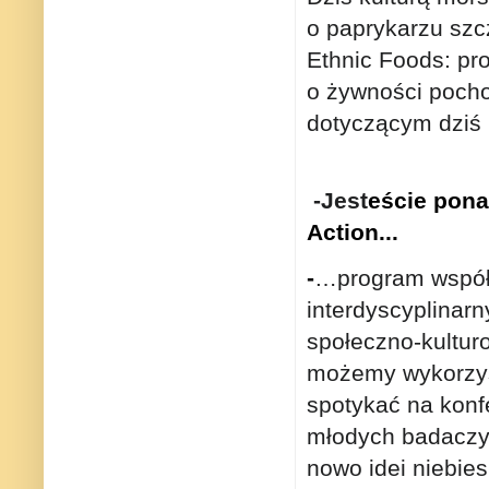
o paprykarzu szc
Ethnic Foods: pr
o żywności poch
dotyczącym dziś 
-Jest
eście pon
Action...
-
…program współp
interdyscyplinar
społeczno-kultu
możemy wykorzys
spotykać na konfe
młodych badaczy
nowo idei niebie