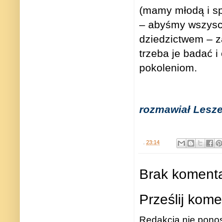
(mamy młodą i spr
– abyśmy wszyscy
dziedzictwem – z
trzeba je badać 
pokoleniom.
rozmawiał Lesz
.
23:14
Brak komenta
Prześlij kome
Redakcja nie ponos