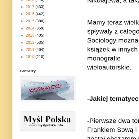
Nikołajewa, a ta
►
2017
(433)
►
2016
(442)
Mamy teraz wielk
►
2015
(380)
►
2014
(359)
spływały z całego
►
2013
(405)
Sociology można 
►
2012
(535)
książek w innych
►
2011
(464)
►
2010
(210)
monografie
wieloautorskie.
Partnerzy
-Jakiej tematyc
-Pierwsze dwa to
Frankiem Sową i 
został obszarom 