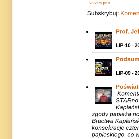
Nowszy post
Subskrybuj:
Koment
Prof. J
LIP-10 - 2
Podsum
LIP-09 - 2
Poświat
Komenta
STARnow
Kapłańsk
zgody papieża n
Bractwa Kapłańsk
konsekracje czte
papieskiego, co w