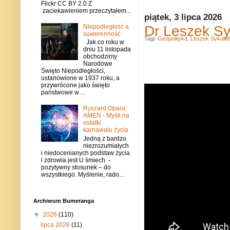
Flickr CC BY 2.0 Z
zaciekawieniem przeczytałem...
piątek, 3 lipca 2026
Dr Leszek Syk
Niepodległość a
suwerenność
Tagi:
Geopolityka
,
Leszek Sykulsk
Jak co roku w
dniu 11 listopada
obchodzimy
Narodowe
Święto Niepodległości,
ustanowione w 1937 roku, a
przywrócone jako święto
państwowe w ...
Ryszard Opara:
AMEN - Myśli na
ostatki
karnawału życia
Jedną z bardzo
niezrozumiałych
i niedocenianych podstaw życia
i zdrowia jest U śmiech -
pozytywny stosunek – do
wszystkiego. Myślenie, rado...
Archiwum Bumeranga
▼
2026
(110)
lipca 2026
(11)