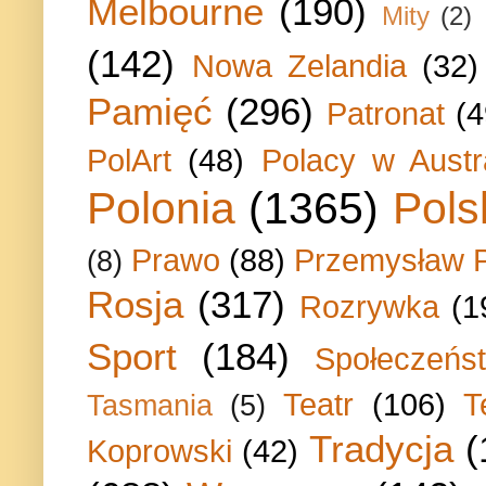
Melbourne
(190)
Mity
(2)
(142)
Nowa Zelandia
(32)
Pamięć
(296)
Patronat
(4
PolArt
(48)
Polacy w Austra
Polonia
(1365)
Pols
Prawo
(88)
Przemysław P
(8)
Rosja
(317)
Rozrywka
(1
Sport
(184)
Społeczeńs
Teatr
(106)
T
Tasmania
(5)
Tradycja
(
Koprowski
(42)