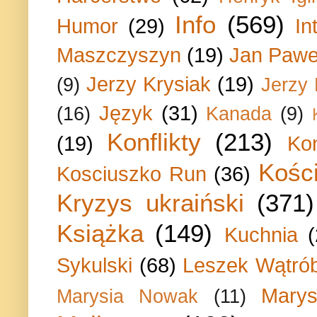
Info
(569)
Humor
(29)
In
Maszczyszyn
(19)
Jan Paweł
Jerzy Krysiak
(19)
(9)
Jerzy
Język
(31)
(16)
Kanada
(9)
Konflikty
(213)
(19)
Ko
Kości
Kosciuszko Run
(36)
Kryzys ukraiński
(371)
Książka
(149)
Kuchnia
Sykulski
(68)
Leszek Wątrób
Marys
Marysia Nowak
(11)