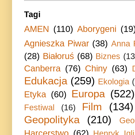
Tagi
AMEN
(110)
Aborygeni
(19
Agnieszka Piwar
(38)
Anna 
(28)
Białoruś
(68)
Biznes
(13
Canberra
(76)
Chiny
(63)
Edukacja
(259)
Ekologia
Europa
(522)
Etyka
(60)
Film
(134)
Festiwal
(16)
Geopolityka
(210)
Geo
Harcerstwo
(62)
Henryk Igli