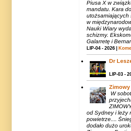
Piusa X w związk
mandatu. Kara do
utożsamiających 
w międzynarodow
Nauki Wiary wyda
schizmy. Ekskomu
Galarretę i Bernar
LIP-04 - 2026 |
Komen
Dr Lesze
LIP-03 - 2
Zimowy 
W sobotę
przyjech
ZIMOWY 
od Sydney i leży 
powietrze.... Śni
dodało dużo uroku