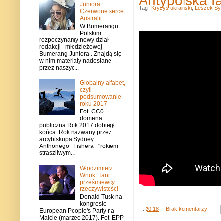
Antypolska fa
Juniora:
Tagi:
Kryzys ukraiński
,
Leszek Sy
Czerwone serce
Australii
W Bumerangu
Polskim
rozpoczynamy nowy dział
redakcji młodzieżowej –
Bumerang Juniora . Znajdą się
w nim materiały nadesłane
przez naszyc...
Globalny alfabet,
czyli
podsumowanie
roku 2017
Fot. CC0
domena
publiczna Rok 2017 dobiegł
końca. Rok nazwany przez
arcybiskupa Sydney
Anthonego Fishera "rokiem
straszliwym...
Włodzimierz
Wnuk: Tani
prześmiewcy
rzeczywistości
Donald Tusk na
kongresie
.
20:18
Brak komentarzy:
European People's Party na
Malcie (marzec 2017). Fot. EPP