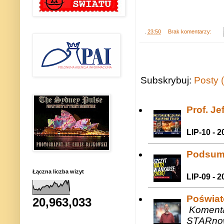
.
23:50
Brak komentarzy:
Subskrybuj:
Posty 
Prof. J
LIP-10 - 2
Podsum
Łączna liczba wizyt
LIP-09 - 2
Poświat
20,963,033
Komenta
STARnow