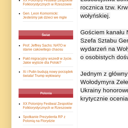
XX Polonijny Festiwal Zespołów
Folklorystycznych w Rzeszowie
rocznica tzw. Kr
Gen. Leon Komornicki:
wołyńskiej.

Jesteśmy jak dzieci we mgle
Gościem kanału N
Świat
Szefa Sztabu Gen
Prof. Jeffrey Sachs: NATO w
wydarzeń na Wołyn
stanie cakowitego chaosu
o osobistych dośw
Pakt migracyjny wszedł w życie.
Jakie wyjście dla Polski?
Xi i Putin budują nowy porządek
Jednym z głównyc
świata! Trump wykiwany
Wołodymyra Zełens
Ukrainy honorowe
Polonia
krytycznie oceni
XX Polonijny Festiwal Zespołów
Folklorystycznych w Rzeszowie
Spotkanie Prezydenta RP z
Polonią na Florydzie