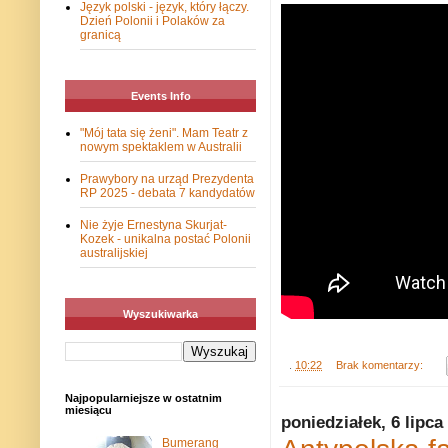
Język polski - język, który łączy.
Dzień Polonii i Polaków za
granicą
Events Info
"Mój tata się żeni". Mam Teatr z
nowym spektaklem w Australii
Prawybory na urząd Prezydenta
RP 2025 - debata 7 kandydatów
Nie żyje Ernestyna Skurjat-
Kozek - unikalna postać Polonii
australijskiej
Wyszukiwarka
.
10:22
Brak komentarzy:
Najpopularniejsze w ostatnim
miesiącu
poniedziałek, 6 lipca
Bumerang