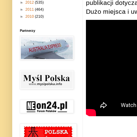
publikacji dotyc
►
2012
(535)
►
2011
(464)
Dużo miejsca i u
►
2010
(210)
Partnerzy