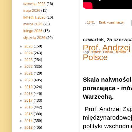
czerwca 2026
(16)
maja 2026
(11)
kwietnia 2026
(16)
.
13:51
Brak komentarzy:
marca 2026
(20)
lutego 2026
(16)
stycznia 2026
(20)
czwartek, 25 czerwc
Prof. Andrze
►
2025
(150)
Tagi:
Historia
,
Polska
,
Ukraina
►
2024
(243)
Polsce
►
2023
(254)
►
2022
(335)
►
2021
(428)
Skala naiwności 
►
2020
(495)
porażająca - mó
►
2019
(424)
►
2018
(446)
Warzechą.
►
2017
(433)
►
2016
(442)
Prof. Andrzej Zap
►
2015
(380)
międzynarodowej
►
2014
(359)
polityki wschodni
►
2013
(405)