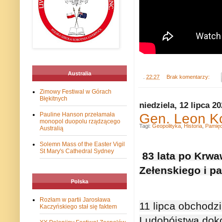
Australia
.
22:27
Brak komentarzy:
Zimowy Festiwal w Górach
Błękitnych
niedziela, 12 lipca 2
Gen. Leon Ko
Pauline Hanson przełamała
monopol duopolu rządzącego
Tagi:
Geopolityka
,
Historia
,
Pamię
Australią
Solemn Mass of the Easter Vigil
St Mary's Cathedral Sydney
83 lata po Krwa
Zełenskiego i p
Polska
Rozłam w partii Jarosława
11 lipca obchodz
Kaczyńskiego stał się faktem
Ludobójstwa dok