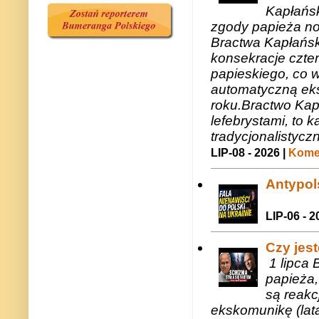
Kapłańsk
zgody papieża n
Bractwa Kapłańsk
konsekracje czte
papieskiego, co w
automatyczną eks
roku.Bractwo Ka
lefebrystami, to
tradycjonalistycz
LIP-08 - 2026 |
Komen
Antypols
LIP-06 - 2
Czy jes
1 lipca 
papieża,
są reakc
ekskomunikę (lat