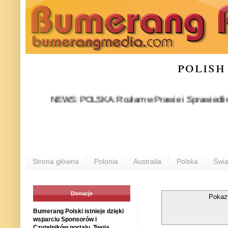
polish
NEWS: POLSKA: Rozłam w Prawie i Sprawiedliwości stał
P
Strona główna
Polonia
Australia
Polska
Świa
Donacje
Pokaz
Bumerang Polski istnieje dzięki
wsparciu Sponsorów i
Czytelników portalu. Twoja