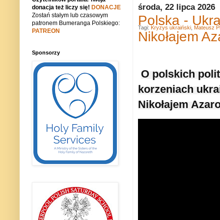
środa, 22 lipca 2026
donacja też liczy się!
DONACJE
Zostań stałym lub czasowym
Polska - Ukr
patronem Bumeranga Polskiego:
Tagi:
Kryzys ukraiński
,
Mateusz Pi
PATREON
Nikołajem A
Sponsorzy
O polskich poli
korzeniach ukra
Nikołajem Azar