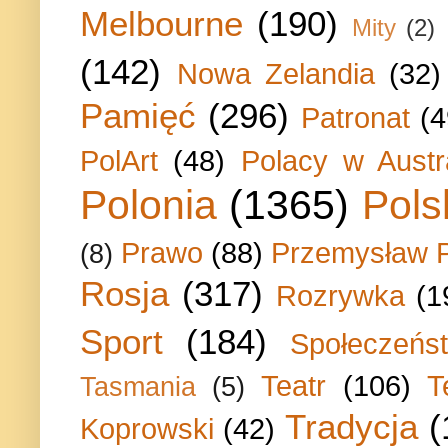
Melbourne
(190)
Mity
(2)
(142)
Nowa Zelandia
(32)
Pamięć
(296)
Patronat
(4
PolArt
(48)
Polacy w Austra
Polonia
(1365)
Pols
Prawo
(88)
Przemysław P
(8)
Rosja
(317)
Rozrywka
(1
Sport
(184)
Społeczeńs
Teatr
(106)
T
Tasmania
(5)
Tradycja
(
Koprowski
(42)