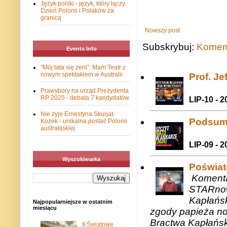
Język polski - język, który łączy.
Dzień Polonii i Polaków za
granicą
Nowszy post
Subskrybuj:
Koment
Events Info
"Mój tata się żeni". Mam Teatr z
nowym spektaklem w Australii
Prof. J
Prawybory na urząd Prezydenta
RP 2025 - debata 7 kandydatów
LIP-10 - 2
Nie żyje Ernestyna Skurjat-
Podsum
Kozek - unikalna postać Polonii
australijskiej
LIP-09 - 2
Wyszukiwarka
Poświat
Komenta
STARnow
Kapłańsk
Najpopularniejsze w ostatnim
miesiącu
zgody papieża n
Bractwa Kapłańsk
II Światowe