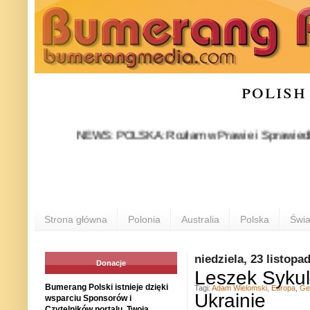
polish
NEWS: POLSKA: Rozłam w Prawie i Sprawiedliwości st
Strona główna
Polonia
Australia
Polska
Świa
niedziela, 23 listopa
Donacje
Leszek Sykul
Bumerang Polski istnieje dzięki
Tagi:
Adam Wielomski
,
Europa
,
Ge
Ukrainie
wsparciu Sponsorów i
Czytelników portalu. Twoja