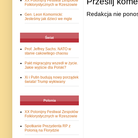
Prześlij kome
XX Polonijny Festiwal Zespołów
Folklorystycznych w Rzeszowie
Redakcja nie ponos
Gen. Leon Komornicki:
Jesteśmy jak dzieci we mgle
Świat
Prof. Jeffrey Sachs: NATO w
stanie cakowitego chaosu
Pakt migracyjny wszedł w życie.
Jakie wyjście dla Polski?
Xi i Putin budują nowy porządek
świata! Trump wykiwany
Polonia
XX Polonijny Festiwal Zespołów
Folklorystycznych w Rzeszowie
Spotkanie Prezydenta RP z
Polonią na Florydzie