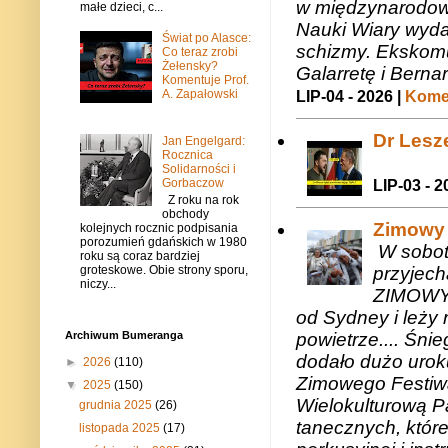
w międzynarodow
małe dzieci, c...
Nauki Wiary wyda
Świat po Alasce:
schizmy. Ekskomu
Co teraz zrobi
Żełensky?
Galarretę i Bernar
Komentuje Prof.
A. Zapałowski
LIP-04 - 2026 |
Komen
Dr Lesze
Jan Engelgard:
Rocznica
Solidarności i
Gorbaczow
LIP-03 - 2
Z roku na rok
obchody
Zimowy 
kolejnych rocznic podpisania
porozumień gdańskich w 1980
W sobotę
roku są coraz bardziej
groteskowe. Obie strony sporu,
przyjech
niczy...
ZIMOWY 
od Sydney i leży 
Archiwum Bumeranga
powietrze.... Śni
dodało dużo uroku
►
2026
(110)
Zimowego Festiwal
▼
2025
(150)
Wielokulturową P
grudnia 2025
(26)
tanecznych, któr
listopada 2025
(17)