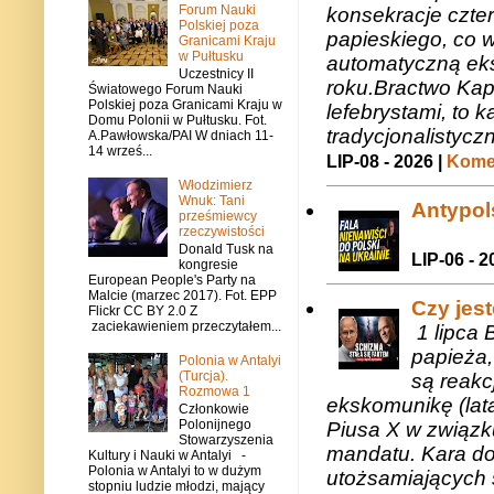
Forum Nauki
konsekracje czte
Polskiej poza
papieskiego, co w
Granicami Kraju
w Pułtusku
automatyczną eks
Uczestnicy II
roku.Bractwo Ka
Światowego Forum Nauki
Polskiej poza Granicami Kraju w
lefebrystami, to
Domu Polonii w Pułtusku. Fot.
tradycjonalistycz
A.Pawłowska/PAI W dniach 11-
14 wrześ...
LIP-08 - 2026 |
Komen
Włodzimierz
Wnuk: Tani
Antypols
prześmiewcy
rzeczywistości
Donald Tusk na
LIP-06 - 2
kongresie
European People's Party na
Malcie (marzec 2017). Fot. EPP
Czy jes
Flickr CC BY 2.0 Z
zaciekawieniem przeczytałem...
1 lipca 
papieża,
Polonia w Antalyi
(Turcja).
są reakc
Rozmowa 1
ekskomunikę (lat
Członkowie
Polonijnego
Piusa X w związk
Stowarzyszenia
mandatu. Kara do
Kultury i Nauki w Antalyi -
Polonia w Antalyi to w dużym
utożsamiających 
stopniu ludzie młodzi, mający