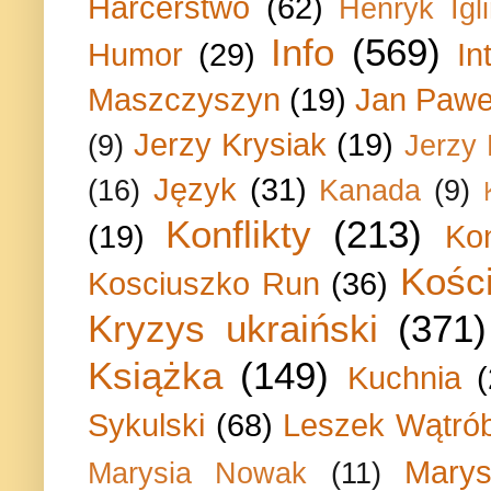
Harcerstwo
(62)
Henryk Igli
Info
(569)
Humor
(29)
In
Maszczyszyn
(19)
Jan Paweł
Jerzy Krysiak
(19)
(9)
Jerzy
Język
(31)
(16)
Kanada
(9)
Konflikty
(213)
(19)
Ko
Kości
Kosciuszko Run
(36)
Kryzys ukraiński
(371)
Książka
(149)
Kuchnia
Sykulski
(68)
Leszek Wątrób
Marys
Marysia Nowak
(11)