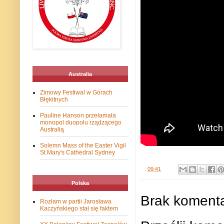
Australia
Zimowy Festiwal w Górach
Błękitnych
Pauline Hanson przełamała
monopol duopolu rządzącego
Australią
Solemn Mass of the Easter Vigil
St Mary's Cathedral Sydney
.
09:41
Polska
Brak komenta
Rozłam w partii Jarosława
Kaczyńskiego stał się faktem