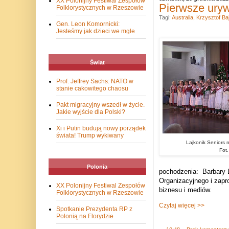
XX Polonijny Festiwal Zespołów
Pierwsze uryw
Folklorystycznych w Rzeszowie
Tagi:
Australia
,
Krzysztof Ba
Gen. Leon Komornicki:
Jesteśmy jak dzieci we mgle
Świat
Prof. Jeffrey Sachs: NATO w
stanie cakowitego chaosu
Pakt migracyjny wszedł w życie.
Jakie wyjście dla Polski?
Xi i Putin budują nowy porządek
świata! Trump wykiwany
Lajkonik Seniors 
Fot
Polonia
pochodzenia: Barbary L
Organizacyjnego i zap
XX Polonijny Festiwal Zespołów
biznesu i mediów.
Folklorystycznych w Rzeszowie
Czytaj więcej >>
Spotkanie Prezydenta RP z
Polonią na Florydzie