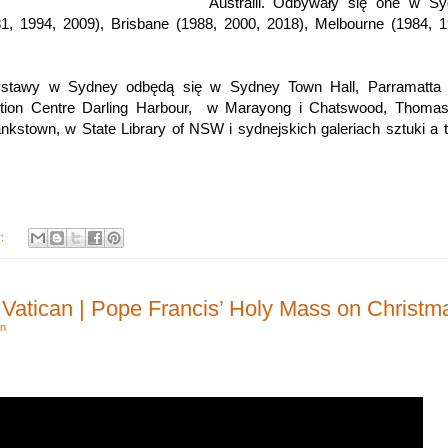
Australii.
Odbywały się one w Syd
81, 1994, 2009), Brisbane (1988, 2000, 2018), Melbourne (1984, 1
.
ystawy w Sydney odbędą się w Sydney Town Hall, Parramatta R
ention Centre Darling Harbour, w Marayong i Chatswood, Thoma
nkstown, w State Library of NSW i sydnejskich galeriach sztuki a
y:
 Vatican | Pope Francis’ Holy Mass on Christm
n