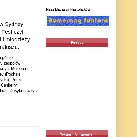
Nasz Magazyn Nastolatków
t w Sydney
Fest czyli
 i młodzieży.
Pogoda
ratuszu.
ególnie
py zespołów
wcy z Melbourne (
ey (Podhale,
ydła), Perth
 Canberry
echali też wykonawcy z
Twitter - fb - google+