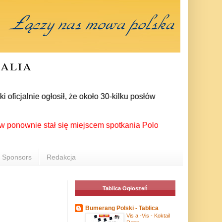
ralia
cjalnie ogłosił, że około 30-kilku posłów zrezygnowało z czło
nie stał się miejscem spotkania Polonii z całego świata podcz
Sponsors
Redakcja
Tablica Ogłoszeń
Bumerang Polski - Tablica
Vis a -Vis - Koktail