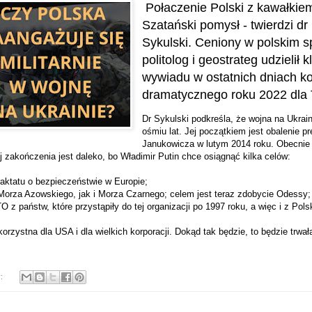
Połaczenie Polski z kawałkie
Szatański pomysł - twierdzi dr
Sykulski. Ceniony w polskim s
politolog i geostrateg udzielił
wywiadu w ostatnich dniach k
dramatycznego roku 2022 dla
Dr Sykulski podkreśla, że wojna na Ukrai
ośmiu lat. Jej początkiem jest obalenie p
Janukowicza w lutym 2014 roku. Obecnie j
jej zakończenia jest daleko, bo Władimir Putin chce osiągnąć kilka celów:
raktatu o bezpieczeństwie w Europie;
 Morza Azowskiego, jak i Morza Czarnego; celem jest teraz zdobycie Odessy;
 z państw, które przystąpiły do tej organizacji po 1997 roku, a więc i z Polsk
korzystna dla USA i dla wielkich korporacji. Dokąd tak będzie, to będzie trwał
y: