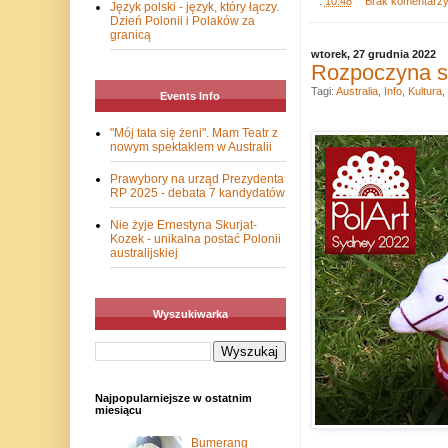
.
10:48
Brak komentarz
Język polski - język, który łączy.
Dzień Polonii i Polaków za
granicą
wtorek, 27 grudnia 2022
Rozpoczyna si
Tagi:
Australia
,
Info
,
Kultura
,
Events Info
"Mój tata się żeni". Mam Teatr z
nowym spektaklem w Australii
Prawybory na urząd Prezydenta
RP 2025 - debata 7 kandydatów
Nie żyje Ernestyna Skurjat-
Kozek - unikalna postać Polonii
australijskiej
Wyszukiwarka
Najpopularniejsze w ostatnim
miesiącu
Bumerang