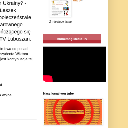
Retro
-
m Ukrainy? -
 Leszek
połeczeństwie
2 miesiące temu
 klarownego
ończącego się
 TV Lubuszan.
Bumerang Media TV
nie trwa od ponad
rezydenta Wiktora
est kontynuacja tej
i.
Nasz kanał you tube
a wojna.