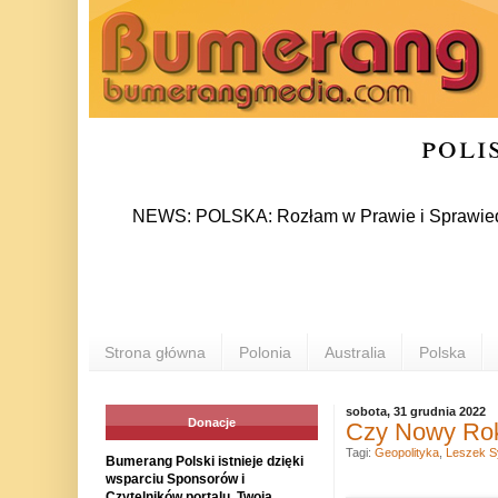
poli
NEWS: POLSKA: Rozłam w Prawie i Sprawiedliwości s
Strona główna
Polonia
Australia
Polska
sobota, 31 grudnia 2022
Donacje
Czy Nowy Rok
Tagi:
Geopolityka
,
Leszek S
Bumerang Polski istnieje dzięki
wsparciu Sponsorów i
Czytelników portalu. Twoja