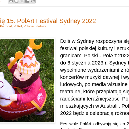
y:
ę 15. PolArt Festival Sydney 2022
Patronat
,
PolArt
,
Polonia
,
Sydney
Dziś w Sydney rozpoczyna si
festiwal polskiej kultury i sztu
granicami Polski - PolArt 2022
do 6 stycznia 2023 r.
Sydney 
wypełnione wydarzeniami z r
koncertów muzyki dawnej i w
ludowych, po media wizualne 
teatralne, które przeplatają si
radościami teraźniejszości P
mieszkających w Australii.
Pol
2022 będzie celebracją różno
Festiwale PolArt odbywają się co 3