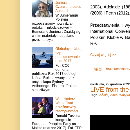
Juniora:
2003), Adelaide (19
Czerwone serce
Australii
(2006) i Perth (2012)
W Bumerangu
Polskim
rozpoczynamy nowy dział
Przedstawienia i w
redakcji młodzieżowej –
International Conv
Bumerang Juniora . Znajdą się
w nim materiały nadesłane
Polskim Klubie w Ba
przez naszyc...
RP.
Globalny alfabet,
czyli
Czytaj więcej >>
podsumowanie
roku 2017
Fot. CC0
.
06:30
Brak komentarz
domena
publiczna Rok 2017 dobiegł
końca. Rok nazwany przez
arcybiskupa Sydney
niedziela, 25 grudnia 2022
Anthonego Fishera "rokiem
LIVE from the
straszliwym...
Tagi:
Kościół
,
Video
,
Watyka
Włodzimierz
Wnuk: Tani
prześmiewcy
rzeczywistości
Donald Tusk na
kongresie
European People's Party na
Malcie (marzec 2017). Fot. EPP