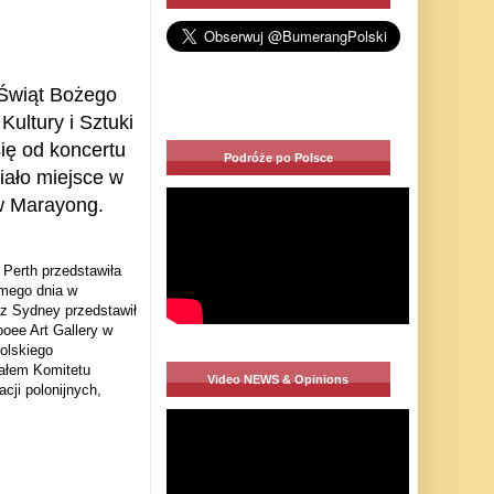
Świąt Bożego
Kultury i Sztuki
ię od koncertu
Podróże po Polsce
iało miejsce w
w Marayong.
Perth przedstawiła
amego dnia w
z Sydney przedstawił
ooee Art Gallery w
olskiego
iałem Komitetu
Video NEWS & Opinions
ji polonijnych,