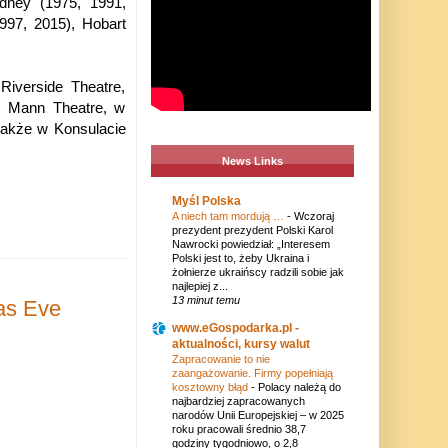
ney (1975, 1991,
997, 2015), Hobart
iverside Theatre,
s Mann Theatre, w
 także w Konsulacie
News Links
Myśl Polska
A niech tam mordują …
-
Wczoraj
prezydent prezydent Polski Karol
Nawrocki powiedział: „Interesem
Polski jest to, żeby Ukraina i
żołnierze ukraińscy radzili sobie jak
najlepiej z...
13 minut temu
as Eve
www.eGospodarka.pl -
aktualności, kursy walut
Zapracowanie to nie
zaangażowanie. Firmy popełniają
kosztowny błąd
-
Polacy należą do
najbardziej zapracowanych
narodów Unii Europejskiej – w 2025
roku pracowali średnio 38,7
godziny tygodniowo, o 2,8