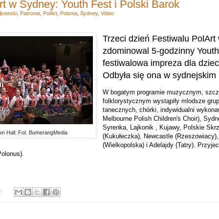
rt w Sydney: Youth Fest i Polski Barok
jkowski
,
Patronat
,
PolArt
,
Polonia
,
Sydney
,
Video
Trzeci dzień Festiwalu PolAr
zdominowal 5-godzinny Youth 
festiwalowa impreza dla dzieci
Odbyła się ona w sydnejskim 
W bogatym programie muzycznym, szcz
folklorystycznym wystąpiły mlodsze gru
tanecznych, chórki, indywidualni wykona
Melbourne Polish Children's Choir), Sydn
Syrenka, Lajkonik , Kujawy, Polskie Skrz
wn Hall. Fot. BumerangMedia
(Kukułeczka), Newcastle (Rzeszowiacy),
(Wielkopolska) i Adelajdy (Tatry). Przyj
Polonus).
y: