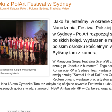
ki z PolArt Festival w Sydney
jkowski
,
Kultura
,
PolArt
,
Polonia
,
Sydney
,
Tradycja
,
Video
Jako że jesteśmy w okresie 
Narodzenia, Festiwal Polskiej 
w Sydney - PolArt rozpoczął s
polskich kolęd. Wydarzenie m
polskim ośrodku kościelnym 
Byliśmy tam z kamerą.
W Marayong Grupa Teatralna Scena'98 z 
sztukę pt. Jasełka z humorem". Tego s
na koncercie Kolęd w Marayong
Konsulacie RP w Sydney Teatr Fantazja 
. BumerangMedia
swoją sztukę "Surreal Life of Dali" a w C
Redfern otwarto wystawę prac artystow p
icha i Alexa Cyreszko.Tam też odbyło się oficjalne otwarcie Festiwalu z udz
roszonych gości z wladz stanowych NSW, Ambasady RP w Canberze, organizac