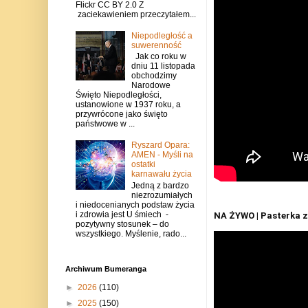
Flickr CC BY 2.0 Z
zaciekawieniem przeczytałem...
Niepodległość a
suwerenność
Jak co roku w
dniu 11 listopada
obchodzimy
Narodowe
Święto Niepodległości,
ustanowione w 1937 roku, a
przywrócone jako święto
państwowe w ...
Ryszard Opara:
AMEN - Myśli na
ostatki
karnawału życia
Jedną z bardzo
niezrozumiałych
i niedocenianych podstaw życia
i zdrowia jest U śmiech -
NA ŻYWO | Pasterka 
pozytywny stosunek – do
wszystkiego. Myślenie, rado...
Archiwum Bumeranga
►
2026
(110)
►
2025
(150)