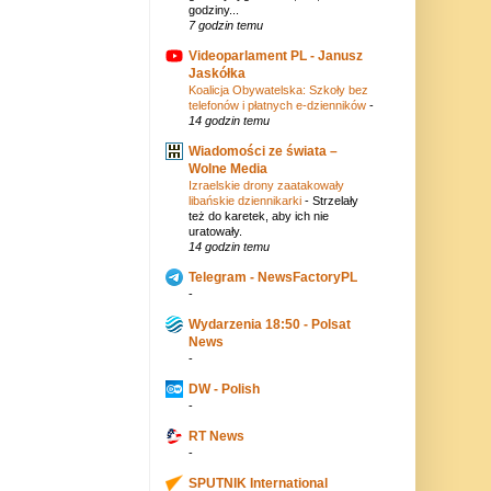
godziny...
7 godzin temu
Videoparlament PL - Janusz
Jaskółka
Koalicja Obywatelska: Szkoły bez
telefonów i płatnych e-dzienników
-
14 godzin temu
Wiadomości ze świata –
Wolne Media
Izraelskie drony zaatakowały
libańskie dziennikarki
-
Strzelały
też do karetek, aby ich nie
uratowały.
14 godzin temu
Telegram - NewsFactoryPL
-
Wydarzenia 18:50 - Polsat
News
-
DW - Polish
-
RT News
-
SPUTNIK International