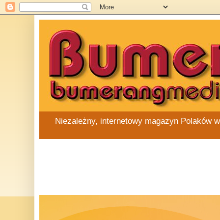
Niezależny, internetowy magazyn Polaków w Au