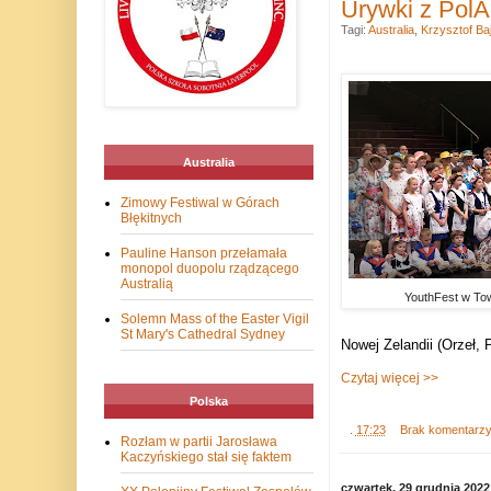
Urywki z PolA
Tagi:
Australia
,
Krzysztof Ba
Australia
Zimowy Festiwal w Górach
Błękitnych
Pauline Hanson przełamała
monopol duopolu rządzącego
Australią
YouthFest w To
Solemn Mass of the Easter Vigil
St Mary's Cathedral Sydney
Nowej Zelandii (Orzeł, 
Czytaj więcej >>
Polska
.
17:23
Brak komentarz
Rozłam w partii Jarosława
Kaczyńskiego stał się faktem
czwartek, 29 grudnia 2022