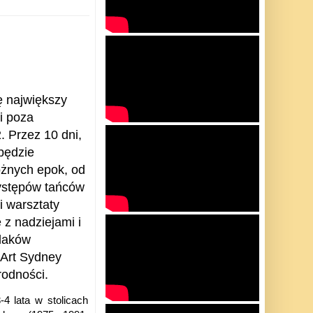
ę największy
ki poza
. Przez 10 dni,
będzie
óżnych epok, od
ystępów tańców
i warsztaty
ę z nadziejami i
olaków
Art Sydney
rodności.
-4 lata w stolicach