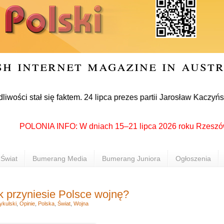
sh internet magazine in aust
tał się faktem. 24 lipca prezes partii Jarosław Kaczyński ofi
POLONIA INFO: W dniach 15–21 lipca 2026 roku Rzeszów ponow
Świat
Bumerang Media
Bumerang Juniora
Ogłoszenia
 przyniesie Polsce wojnę?
ykulski
,
Opinie
,
Polska
,
Świat
,
Wojna