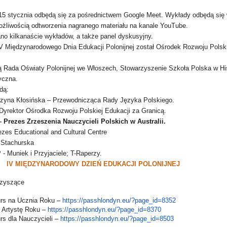
15 stycznia odbędą się za pośrednictwem Google Meet. Wykłady odbędą się 
żliwością odtworzenia nagranego materiału na kanale YouTube.
no kilkanaście wykładów, a także panel dyskusyjny.
 Międzynarodowego Dnia Edukacji Polonijnej został Ośrodek Rozwoju Polski
 Rada Oświaty Polonijnej we Włoszech, Stowarzyszenie Szkoła Polska w His
tyczna.
dą:
arzyna Kłosińska – Przewodnicząca Rady Języka Polskiego.
 Dyrektor Ośrodka Rozwoju Polskiej Edukacji za Granicą.
 Prezes Zrzeszenia Nauczycieli Polskich w Australii.
zes Educational and Cultural Centre
 Stachurska
 Muniek i Przyjaciele; T-Raperzy.
e:
IV MIĘDZYNARODOWY DZIEŃ EDUKACJI POLONIJNEJ
rzyszące
rs na Ucznia Roku –
https://passhlondyn.eu/?
page_id=8352
 Artystę Roku –
https://passhlondyn.eu/?
page_id=8370
s dla Nauczycieli –
https://passhlondyn.eu/?
page_id=8503