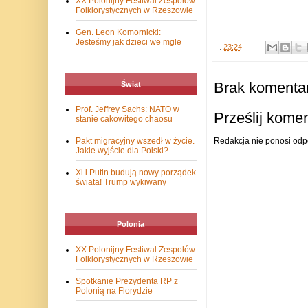
XX Polonijny Festiwal Zespołów
Folklorystycznych w Rzeszowie
Gen. Leon Komornicki:
Jesteśmy jak dzieci we mgle
.
23:24
Brak komentar
Świat
Prof. Jeffrey Sachs: NATO w
Prześlij kome
stanie cakowitego chaosu
Redakcja nie ponosi odp
Pakt migracyjny wszedł w życie.
Jakie wyjście dla Polski?
Xi i Putin budują nowy porządek
świata! Trump wykiwany
Polonia
XX Polonijny Festiwal Zespołów
Folklorystycznych w Rzeszowie
Spotkanie Prezydenta RP z
Polonią na Florydzie