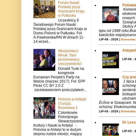
Forum Nauki
Poświat
Polskiej poza
Komenta
Granicami Kraju
ekskomu
w Pułtusku
nowych 
Uczestnicy II
Szwajca
Światowego Forum Nauki
Stolicy 
Polskiej poza Granicami Kraju w
typu od 1988 roku.Bra
Domu Polonii w Pułtusku. Fot.
katolickie międzynaro
A.Pawłowska/PAI W dniach 11-
LIP-08 - 2026 |
Komentarz
14 wrześ...
Antypols
Włodzimierz
Wnuk: Tani
prześmiewcy
LIP-06 - 
rzeczywistości
Donald Tusk na
kongresie
Czy jes
European People's Party na
1 lipca
Malcie (marzec 2017). Fot. EPP
schizmę
Flickr CC BY 2.0 Z
sentent
zaciekawieniem przeczytałem...
biskupó
utożsam
Polonia w Antalyi
Écône w Szwajcarii. W
(Turcja).
schizmy. Ekskomunika 
Rozmowa 1
LIP-04 - 2026 |
Komentarz
Członkowie
Polonijnego
Stowarzyszenia
Dr Lesze
Kultury i Nauki w Antalyi -
Polonia w Antalyi to w dużym
LIP-03 - 
stopniu ludzie młodzi, mający