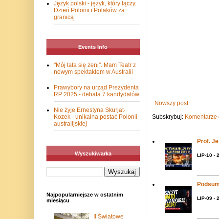
Język polski - język, który łączy.
Dzień Polonii i Polaków za
granicą
Events Info
"Mój tata się żeni". Mam Teatr z
nowym spektaklem w Australii
Prawybory na urząd Prezydenta
RP 2025 - debata 7 kandydatów
Nowszy post
Nie żyje Ernestyna Skurjat-
Subskrybuj:
Komentarze 
Kozek - unikalna postać Polonii
australijskiej
Prof. J
Wyszukiwarka
LIP-10 - 
Podsum
Najpopularniejsze w ostatnim
LIP-09 - 
miesiącu
II Światowe