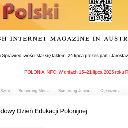
sh internet magazine in aust
liwości stał się faktem. 24 lipca prezes partii Jarosław Kacz
POLONIA INFO: W dniach 15–21 lipca 2026 roku Rzeszów
Świat
Bumerang Media
Bumerang Juniora
Ogłoszenia
dowy Dzień Edukacji Polonijnej