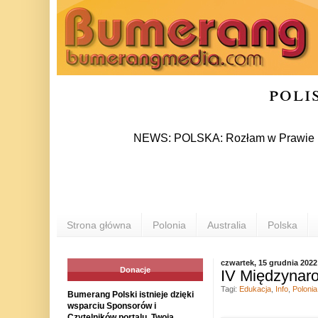
poli
NEWS: POLSKA: Rozłam w Prawie i Sprawied
Strona główna
Polonia
Australia
Polska
czwartek, 15 grudnia 2022
Donacje
IV Międzynaro
Tagi:
Edukacja
,
Info
,
Polonia
Bumerang Polski istnieje dzięki
wsparciu Sponsorów i
Czytelników portalu. Twoja