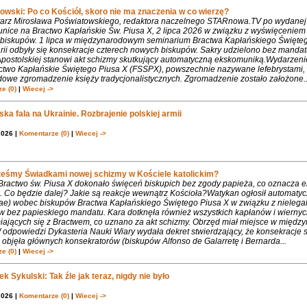
owski: Po co Kościół, skoro nie ma znaczenia w co wierzę?
rz Mirosława Poświatowskiego, redaktora naczelnego STARnowa.TV po wydanej
nice na Bractwo Kapłańskie Św. Piusa X, 2 lipca 2026 w związku z wyświęcenie
biskupów. 1 lipca w międzynarodowym seminarium Bractwa Kapłańskiego Święte
rii odbyły się konsekracje czterech nowych biskupów. Sakry udzielono bez mandat
Apostolskiej stanowi akt schizmy skutkujący automatyczną ekskomuniką.Wydarzeni
ctwo Kapłańskie Świętego Piusa X (FSSPX), powszechnie nazywane lefebrystami, 
dowe zgromadzenie księży tradycjonalistycznych. Zgromadzenie zostało założone..
e (0)
|
Wiecej ->
ka fala na Ukrainie. Rozbrajenie polskiej armii
2026 |
Komentarze (0)
|
Wiecej ->
teśmy Świadkami nowej schizmy w Kościele katolickim?
 Bractwo św. Piusa X dokonało święceń biskupich bez zgody papieża, co oznacza 
. Co będzie dalej? Jakie są reakcje wewnątrz Kościoła?Watykan ogłosił automaty
iae) wobec biskupów Bractwa Kapłańskiego Świętego Piusa X w związku z nielega
w bez papieskiego mandatu. Kara dotknęła również wszystkich kapłanów i wiernyc
iających się z Bractwem, co uznano za akt schizmy. Obrzęd miał miejsce w międ
 odpowiedzi Dykasteria Nauki Wiary wydała dekret stwierdzający, że konsekracje 
objęła głównych konsekratorów (biskupów Alfonso de Galarretę i Bernarda...
e (0)
|
Wiecej ->
k Sykulski: Tak źle jak teraz, nigdy nie było
2026 |
Komentarze (0)
|
Wiecej ->