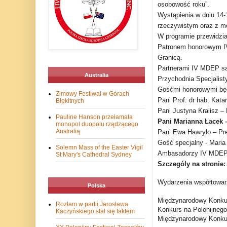
osobowość roku”.
Wystąpienia w dniu 14-
rzeczywistym oraz z mo
W programie przewidzia
Patronem honorowym IV
Granicą.
Partnerami IV MDEP są
Australia
Przychodnia Specjalis
Gośćmi honorowymi bę
Zimowy Festiwal w Górach
Pani Prof. dr hab. Kat
Błękitnych
Pani Justyna Kralisz –
Pauline Hanson przełamała
Pani Marianna Łacek –
monopol duopolu rządzącego
Australią
Pani Ewa Hawryło – Pre
Gość specjalny - Maria
Solemn Mass of the Easter Vigil
Ambasadorzy IV MDEP -
St Mary's Cathedral Sydney
Szczególy na stroni
Wydarzenia współtowa
Polska
Międzynarodowy Konku
Rozłam w partii Jarosława
Konkurs na Polonijnego
Kaczyńskiego stał się faktem
Międzynarodowy Konkur