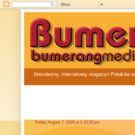
Niezależny, internetowy magazyn Polaków w Au