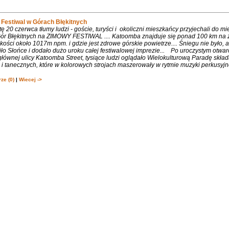
Festiwal w Górach Błękitnych
 20 czerwca tłumy ludzi - goście, turyści i okoliczni mieszkańcy przyjechali do m
 Gór Błękitnych na ZIMOWY FESTIWAL .... Katoomba znajduje się ponad 100 km na 
ości około 1017m npm. i gdzie jest zdrowe górskie powietrze.... Śniegu nie było, 
ło Słońce i dodało dużo uroku całej festiwalowej imprezie... Po uroczystym otwa
łównej ulicy Katoomba Street, tysiące ludzi oglądało Wielokulturową Paradę składa
 tanecznych, które w kolorowych strojach maszerowały w rytmie muzyki perkusyjne
ze (0)
|
Wiecej ->