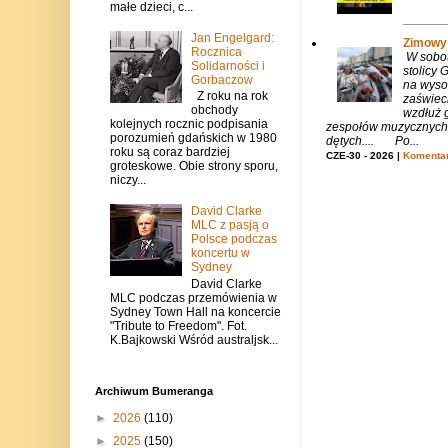
małe dzieci, c...
Jan Engelgard:
Zimowy 
Rocznica
W sobotę
Solidarności i
stolicy
Gorbaczow
na wysok
Z roku na rok
zaświeci
obchody
wzdłuż g
kolejnych rocznic podpisania
zespołów muzycznych i
porozumień gdańskich w 1980
dętych.... Po...
roku są coraz bardziej
CZE-30 - 2026 |
Komentar
groteskowe. Obie strony sporu,
niczy...
David Clarke
MLC z pasją o
Polsce podczas
koncertu w
Sydney
David Clarke
MLC podczas przemówienia w
Sydney Town Hall na koncercie
"Tribute to Freedom". Fot.
K.Bajkowski Wśród australjsk...
Archiwum Bumeranga
►
2026
(110)
►
2025
(150)