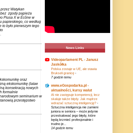
 przez Watykan
m bez zgody papieża
go Piusa X w Écône w
u papieskiego, co według
e to było pierwszym tego
to
.
News Links
Videoparlament PL - Janusz
Jaskółka
Polska zostaje w UE, ale stawia
Brukseli granicę
-
7 godzin temu
ekskomunikę oraz
czną ekskomunikę (latae
www.eGospodarka.pl -
lną konsekracją nowych
aktualności, kursy walut
h formalnie
AI nie zastępuje kompetencji, lecz
zynarodowym seminarium w
skaluje także błędy. Jak mądrze
stanowią przestępstwo
wdrażać sztuczną inteligencję?
-
Sztuczna inteligencja nie zamieni
juniora w seniora – może jedynie
przeskalować jego błędy, które
będą brzmieć profesjonalnie i
trudno je...
14 godzin temu