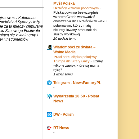
Myśl Polska
Ukraińcy w wieku poborowym
-
Polska powinna bezwzględnie
wzorem Czech wprowadzić
iejscowości Katoomba -
obostrzenia dla Ukraińców w wieku
zachód od Sydney i leży
poborowym, którzy mają
ale za to między chmurami
nieuregulowany stosunek do
rciu Zimowego Festiwalu
służby wojskowej....
jącą się z wielu grup i
20 godzin temu
j i instrumentów
Wiadomości ze świata –
Wolne Media
Izrael odrzucił plan pokojowy
Trumpa dla Strefy Gazy
-
Uznaje
tylko te zapisy, które są mu na
rękę?
1 dzień temu
Telegram - NewsFactoryPL
-
Wydarzenia 18:50 - Polsat
News
-
DW - Polish
-
RT News
-