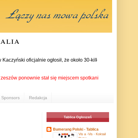
ralia
yński oficjalnie ogłosił, że około 30-kilku posłów zrezygnowa
 ponownie stał się miejscem spotkania Polonii z całego świat
Sponsors
Redakcja
Tablica Ogłoszeń
Bumerang Polski - Tablica
Vis a -Vis - Koktail