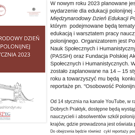
W nowym roku 2023 planowane je
wydarzenie dla edukacji polonijnej
Międzynarodowy Dzień Edukacji Pol
którym podejmowane będą tematy
edukacją i warsztatem pracy naucz
polonijnego. Organizatorem jest P
Nauk Społecznych i Humanistyczn
(PASSH) oraz Fundacja Polskiej A
Społecznych i Humanistycznych. 
zostało zaplanowane na 14 – 15 st
roku a towarzyszyć mu będą konku
reportaże pn. "Osobowość Polonijn
Od 14 stycznia na kanale YouTube, w
Dobrych Praktyk, dostępne będą wystąp
nauczycieli i absolwentów szkół poloni
krajów, gdzie prowadzona jest oświata 
Do obejrzenia będzie również cykl reportaży po