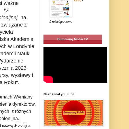
Retro
-
st ważne
- IV
onijnej,
na
2 miesiące temu
 związane z
yciela
olska Akademia
Bumerang Media TV
ych w Londynie
kademii Nauk
Wydarzenie
ycznia 2023
rsy, wystawy i
a Roku".
Nasz kanał you tube
 ramach Wymiany
ienia dyrektorów,
jnych z różnych
polonijna.
d nazwą „Polonijna