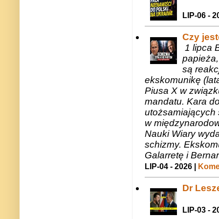
LIP-06 - 2
Czy jes
1 lipca 
papieża,
są reakc
ekskomunikę (lat
Piusa X w związk
mandatu. Kara do
utożsamiających 
w międzynarodow
Nauki Wiary wyda
schizmy. Ekskomu
Galarretę i Bernar
LIP-04 - 2026 |
Komen
Dr Lesze
LIP-03 - 2