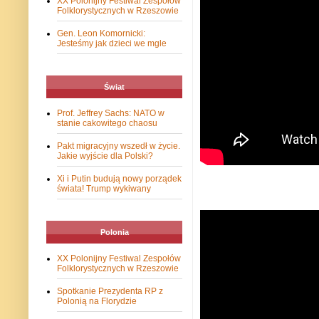
XX Polonijny Festiwal Zespołów
Folklorystycznych w Rzeszowie
Gen. Leon Komornicki:
Jesteśmy jak dzieci we mgle
Świat
Prof. Jeffrey Sachs: NATO w
stanie cakowitego chaosu
Pakt migracyjny wszedł w życie.
Jakie wyjście dla Polski?
Xi i Putin budują nowy porządek
świata! Trump wykiwany
Polonia
XX Polonijny Festiwal Zespołów
Folklorystycznych w Rzeszowie
Spotkanie Prezydenta RP z
Polonią na Florydzie