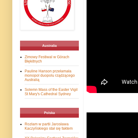
Australia
Zimowy Festiwal w Górach
Błękitnych
Pauline Hanson przełamała
monopol duopolu rządzącego
Australią
Solemn Mass of the Easter Vigil
St Mary's Cathedral Sydney
Polska
Rozłam w partii Jarosława
Kaczyńskiego stał się faktem