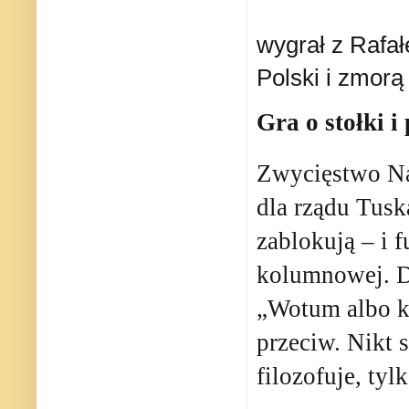
wygrał z Rafa
Polski i zmorą 
Gra o stołki i
Zwycięstwo Na
dla rządu Tusk
zablokują – i f
kolumnowej. Dl
„Wotum albo ko
przeciw. Nikt s
filozofuje, tyl