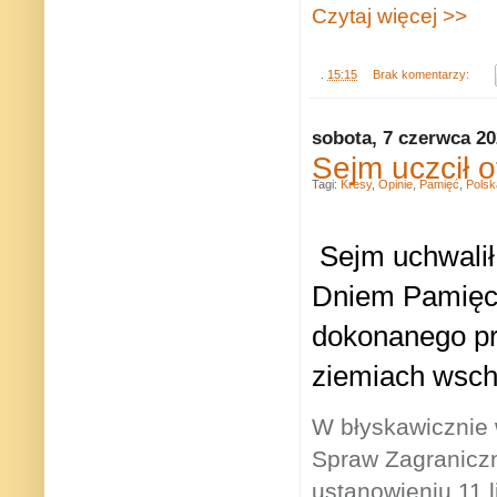
Czytaj więcej >>
.
15:15
Brak komentarzy:
sobota, 7 czerwca 2
Sejm uczcił 
Tagi:
Kresy
,
Opinie
,
Pamięć
,
Polsk
Sejm uchwali
Dniem Pamięci
dokonanego pr
ziemiach wscho
W błyskawicznie 
Spraw Zagraniczn
ustanowieniu 11 