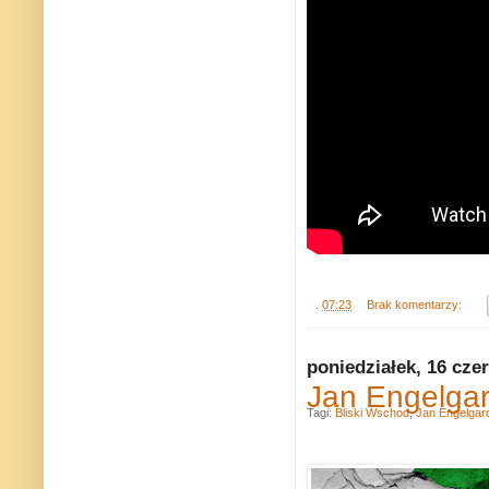
.
07:23
Brak komentarzy:
poniedziałek, 16 cze
Jan Engelgar
Tagi:
Bliski Wschod
,
Jan Engelgar