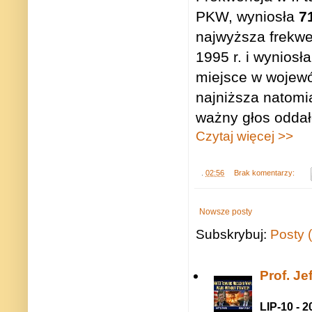
PKW, wyniosła
7
najwyższa frekwe
1995 r. i wynios
miejsce w wojewó
najniższa natomi
ważny głos oddał
Czytaj więcej >>
.
02:56
Brak komentarzy:
Nowsze posty
Subskrybuj:
Posty 
Prof. J
LIP-10 - 2