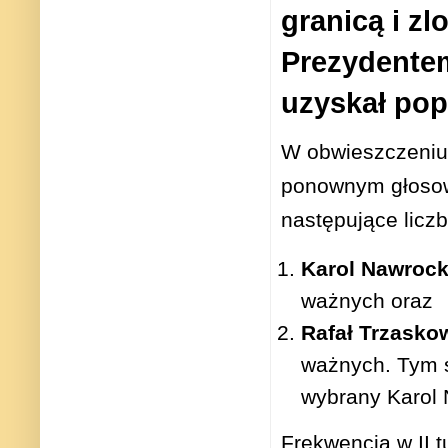
granicą i z
Prezydentem
uzyskał pop
W obwieszczeniu 
ponownym głosowa
następujące licz
Karol Nawrock
ważnych oraz
Rafał Trzasko
ważnych. Tym s
wybrany Karol 
Frekwencja w II 