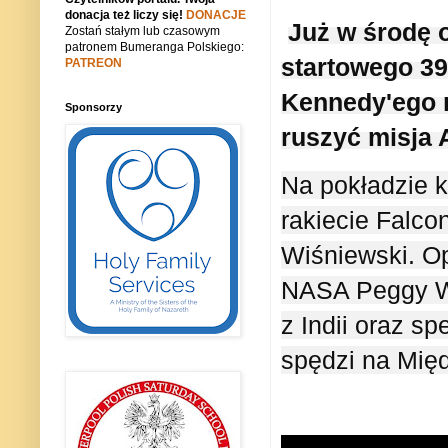
donacja też liczy się!
DONACJE
Już w środę 
Zostań stałym lub czasowym
patronem Bumeranga Polskiego:
startowego 3
PATREON
Kennedy'ego n
Sponsorzy
ruszyć misja 
Na pokładzie k
rakiecie Falco
Wiśniewski. O
NASA Peggy Wh
z Indii oraz sp
spędzi na Międ