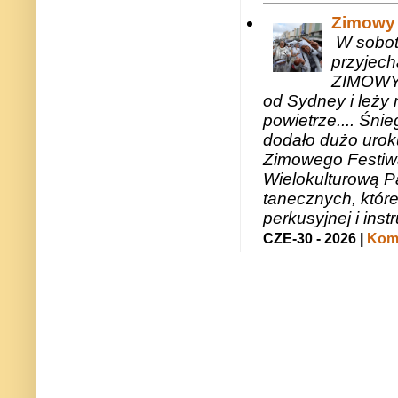
Zimowy 
W sobotę
przyjech
ZIMOWY 
od Sydney i leży 
powietrze.... Śni
dodało dużo uroku
Zimowego Festiwal
Wielokulturową P
tanecznych, któr
perkusyjnej i in
CZE-30 - 2026 |
Kome