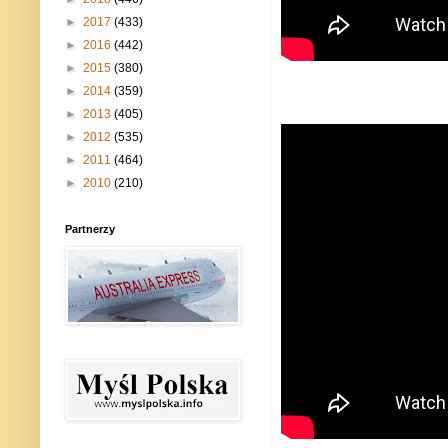
►
2017
(433)
►
2016
(442)
►
2015
(380)
►
2014
(359)
►
2013
(405)
►
2012
(535)
►
2011
(464)
►
2010
(210)
Partnerzy