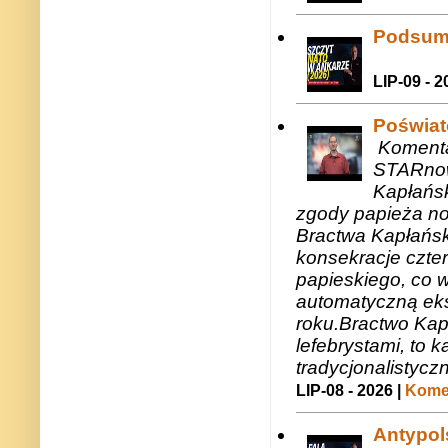
Podsum
LIP-09 - 2
Poświat
Komenta
STARnow
Kapłańsk
zgody papieża n
Bractwa Kapłańsk
konsekracje czte
papieskiego, co w
automatyczną eks
roku.Bractwo Ka
lefebrystami, to
tradycjonalistycz
LIP-08 - 2026 |
Komen
Antypols