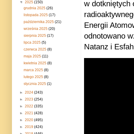
w dotkniętych
▼
2025
(150)
grudnia 2025
(26)
radioaktywneg
listopada 2025
(17)
października 2025
(21)
Energii Atomow
września 2025
(20)
odnotowano wz
sierpnia 2025
(17)
lipca 2025
(5)
Natanz i Esfah
czerwca 2025
(8)
maja 2025
(11)
kwietnia 2025
(8)
marca 2025
(8)
lutego 2025
(8)
stycznia 2025
(1)
►
2024
(243)
►
2023
(254)
►
2022
(335)
►
2021
(428)
►
2020
(495)
►
2019
(424)
►
2018
(446)