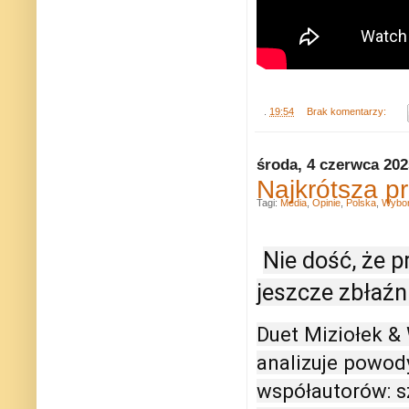
.
19:54
Brak komentarzy:
środa, 4 czerwca 202
Najkrótsza p
Tagi:
Media
,
Opinie
,
Polska
,
Wybo
Nie dość, że 
jeszcze zbłaźn
Duet Miziołek & 
analizuje powody
współautorów: s