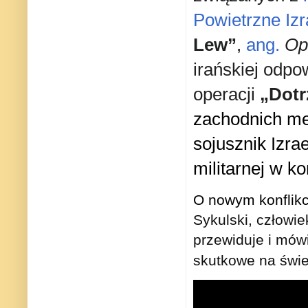
Powietrzne Izr
Lew”
,
ang.
Op
irańskiej odpo
operacji
„Dotr
zachodnich me
sojusznik Izra
militarnej w kon
O nowym konflikc
Sykulski, człowie
przewiduje i mów
skutkowe na świe