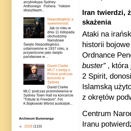
arcybiskupa Sydney
Anthonego Fishera "rokiem
straszliwym...
Iran twierdzi,
Niepodległość a
skażenia
suwerenność
Jak co roku w
Ataki na irańs
dniu 11 listopada
obchodzimy
Narodowe
historii bojo
Święto Niepodległości,
ustanowione w 1937 roku, a
Ordnance Pene
przywrócone jako święto
państwowe w ...
buster”
, która
David Clarke
MLC z pasją o
2 Spirit, dono
Polsce podczas
koncertu w
Sydney
Islamską użyt
David Clarke
MLC podczas przemówienia w
z okrętów pod
Sydney Town Hall na koncercie
"Tribute to Freedom". Fot.
K.Bajkowski Wśród australjsk...
Centrum Naro
Archiwum Bumeranga
Iranu potwierdz
►
2026
(110)