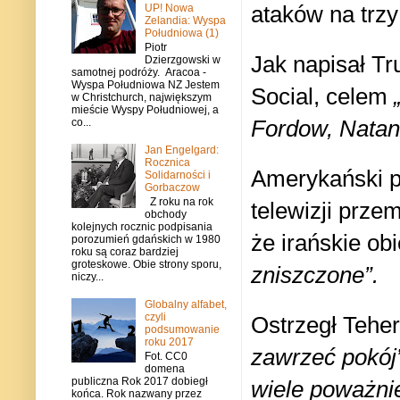
ataków na trzy
UP! Nowa
Zelandia: Wyspa
Południowa (1)
Piotr
Jak napisał Tr
Dzierzgowski w
samotnej podróży. Aracoa -
Wyspa Południowa NZ Jestem
Social,
celem
w Christchurch, największym
mieście Wyspy Południowej, a
Fordow, Natanz
co...
Jan Engelgard:
Rocznica
Amerykański p
Solidarności i
Gorbaczow
Z roku na rok
telewizji prze
obchody
kolejnych rocznic podpisania
że irańskie ob
porozumień gdańskich w 1980
roku są coraz bardziej
groteskowe. Obie strony sporu,
zniszczone”.
niczy...
Globalny alfabet,
czyli
Ostrzegł Tehe
podsumowanie
roku 2017
zawrzeć pokój
Fot. CC0
domena
publiczna Rok 2017 dobiegł
wiele poważnie
końca. Rok nazwany przez