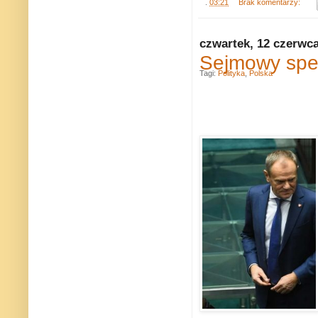
.
03:21
Brak komentarzy:
czwartek, 12 czerwc
Sejmowy spek
Tagi:
Polityka
,
Polska