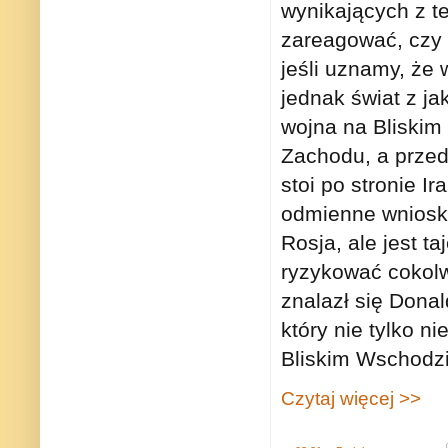
wynikających z te
zareagować, czy w
jeśli uznamy, że 
jednak świat z j
wojna na Bliskim
Zachodu, a przede
stoi po stronie I
odmienne wnioski
Rosja, ale jest t
ryzykować cokolwi
znalazł się Dona
który nie tylko n
Bliskim Wschodzi
Czytaj więcej >>