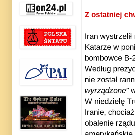
Z ostatniej chw
Iran wystrzeli
Katarze w poni
bombowce B-2 u
Według prezy
nie został ran
wyrządzone”
w
W niedzielę T
Iranie, chocia
obalenie rządu
amerykańskie 