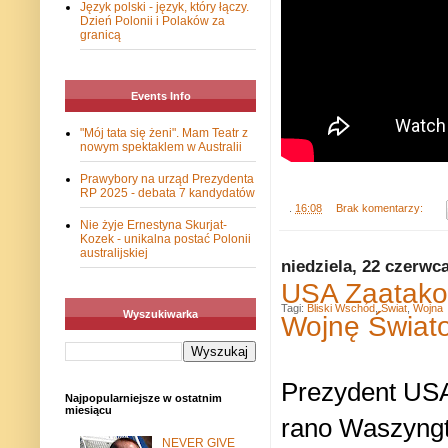
Język polski - język, który łączy.
Dzień Polonii i Polaków za
granicą
Events Info
"Mój tata się żeni". Mam Teatr z
nowym spektaklem w Australii
Prawybory na urząd Prezydenta
RP 2025 - debata 7 kandydatów
.
16:08
Brak komentarzy:
Nie żyje Ernestyna Skurjat-
Kozek - unikalna postać Polonii
australijskiej
niedziela, 22 czerwc
USA Zaatakow
Tagi:
Bliski Wschód
,
Świat
,
Wojna
Wyszukiwarka
Wojnę Świat
Prezydent USA
Najpopularniejsze w ostatnim
miesiącu
rano Waszyngt
NEVER GIVE