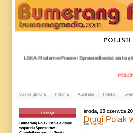
polish
 POLSKA: Rozłam w Prawie i Sprawiedliwości stał się faktem. 2
POLONIA 
Strona główna
Polonia
Australia
Polska
Świa
środa, 25 czerwca 2
Donacje
Drugi Polak 
Bumerang Polski istnieje dzięki
Tagi:
Kosmos
wsparciu Sponsorów i
Czytelników portalu. Twoja