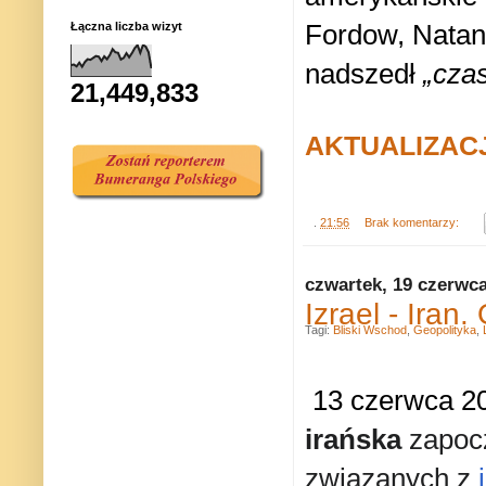
Fordow, Natanz
Łączna liczba wizyt
nadszedł
„czas
21,449,833
AKTUALIZAC
.
21:56
Brak komentarzy:
czwartek, 19 czerwc
Izrael - Iran
Tagi:
Bliski Wschod
,
Geopolityka
,
13 czerwca 20
irańska
zapoc
związanych z