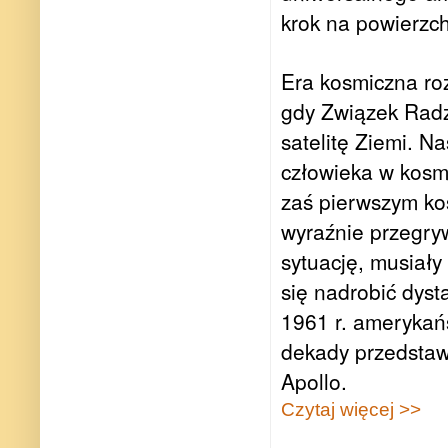
krok na powierzch
Era kosmiczna roz
gdy Związek Radz
satelitę Ziemi. N
człowieka w kosm
zaś pierwszym ko
wyraźnie przegry
sytuację, musiały 
się nadrobić dys
1961 r. amerykań
dekady przedstawi
Apollo.
Czytaj więcej >>