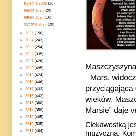
kwietnia 2026
(16)
marca 2026
(20)
lutego 2026
(16)
stycznia 2026
(20)
►
2025
(150)
►
2024
(243)
►
2023
(254)
►
2022
(335)
►
2021
(428)
Maszczyszyna
►
2020
(495)
►
2019
(424)
- Mars, widoc
►
2018
(446)
przyciągająca
►
2017
(433)
►
2016
(442)
wieków.
Maszc
►
2015
(380)
Marsie” daje v
►
2014
(359)
►
2013
(405)
Ciekawostką jes
►
2012
(535)
►
2011
(464)
muzyczną. Kom