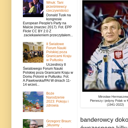
Wnuk: Tani
prześmiewcy
rzeczywistości
Donald Tusk na
kongresie
European People's Party na
Malcie (marzec 2017). Fot. EPP
Flickr CC BY 2.0 Z
zaciekawieniem przeczytałem...
II Światowe
Forum Nauki
Polskiej poza
Granicami Kraju
w Pułtusku
Uczestnicy II
Światowego Forum Nauki
Polskiej poza Granicami Kraju w
Domu Polonii w Pułtusku. Fot.
A.Pawłowska/PAI W dniach 11-
14 wrześ...
Boże
Mirosław Hermaszew
Narodzenie
Pierwszy i jedyny Polak w
2023: Pokoju i
(1941-2022)
zdrowia
banderowcy dokon
Grzegorz Braun:
„Musimy
ówczesnego kilku