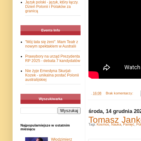
Język polski - język, który łączy.
Dzień Polonii i Polaków za
granicą
Events Info
"Mój tata się żeni". Mam Teatr z
nowym spektaklem w Australii
Prawybory na urząd Prezydenta
RP 2025 - debata 7 kandydatów
Nie żyje Ernestyna Skurjat-
Kozek - unikalna postać Polonii
australijskiej
.
16:08
Brak komentarzy:
Wyszukiwarka
środa, 14 grudnia 20
Tomasz Jank
Tagi:
Kosmos
,
Nauka
,
Pamięć
,
Po
Najpopularniejsze w ostatnim
miesiącu
Włodzimierz