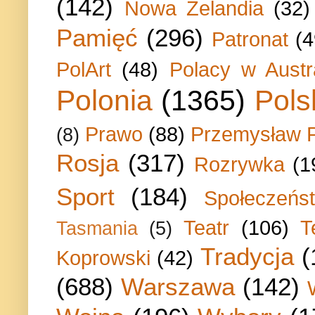
(142)
Nowa Zelandia
(32)
Pamięć
(296)
Patronat
(4
PolArt
(48)
Polacy w Austra
Polonia
(1365)
Pols
Prawo
(88)
Przemysław P
(8)
Rosja
(317)
Rozrywka
(1
Sport
(184)
Społeczeńs
Teatr
(106)
T
Tasmania
(5)
Tradycja
(
Koprowski
(42)
(688)
Warszawa
(142)