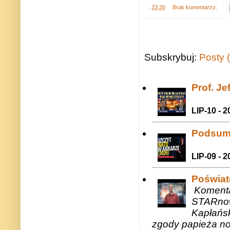
.
23:20
Brak komentarzy:
Subskrybuj:
Posty 
Prof. J
LIP-10 - 2
Podsum
LIP-09 - 2
Poświat
Komenta
STARnow
Kapłańsk
zgody papieża n