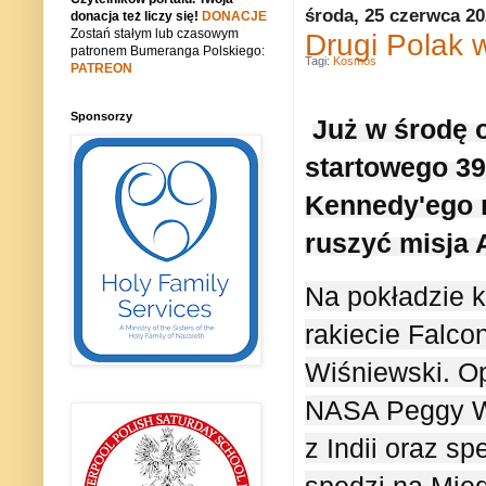
środa, 25 czerwca 2
donacja też liczy się!
DONACJE
Zostań stałym lub czasowym
Drugi Polak 
patronem Bumeranga Polskiego:
Tagi:
Kosmos
PATREON
Sponsorzy
Już w środę 
startowego 3
Kennedy'ego n
ruszyć misja 
Na pokładzie k
rakiecie Falco
Wiśniewski. O
NASA Peggy Wh
z Indii oraz sp
spędzi na Międ