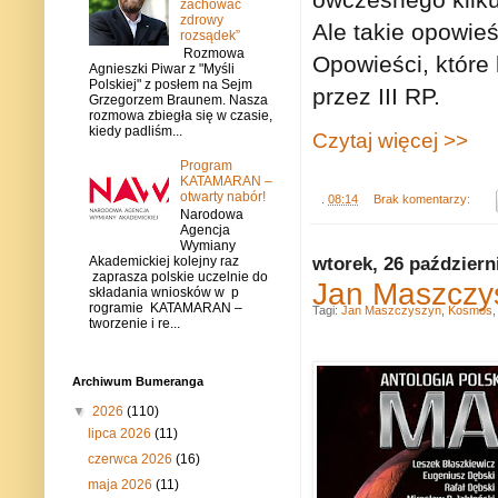
zachować
zdrowy
Ale takie opowieś
rozsądek”
Rozmowa
Opowieści, które 
Agnieszki Piwar z "Myśli
Polskiej" z posłem na Sejm
przez III RP.
Grzegorzem Braunem. Nasza
rozmowa zbiegła się w czasie,
kiedy padliśm...
Czytaj więcej >>
Program
KATAMARAN –
otwarty nabór!
.
08:14
Brak komentarzy:
Narodowa
Agencja
Wymiany
wtorek, 26 październ
Akademickiej kolejny raz
zaprasza polskie uczelnie do
Jan Maszczys
składania wniosków w p
rogramie KATAMARAN –
Tagi:
Jan Maszczyszyn
,
Kosmos
tworzenie i re...
Archiwum Bumeranga
▼
2026
(110)
lipca 2026
(11)
czerwca 2026
(16)
maja 2026
(11)