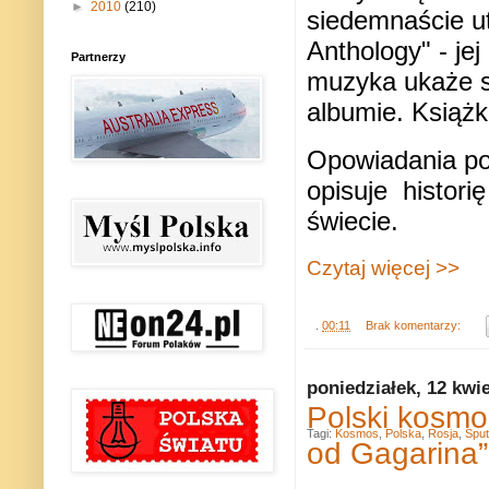
►
2010
(210)
siedemnaście ut
Anthology" - jej
Partnerzy
muzyka ukaże 
albumie.
Książk
Opowiadania p
opisuje historię
świecie.
Czytaj więcej >>
.
00:11
Brak komentarzy:
poniedziałek, 12 kwi
Polski kosmo
Tagi:
Kosmos
,
Polska
,
Rosja
,
Sput
od Gagarina”