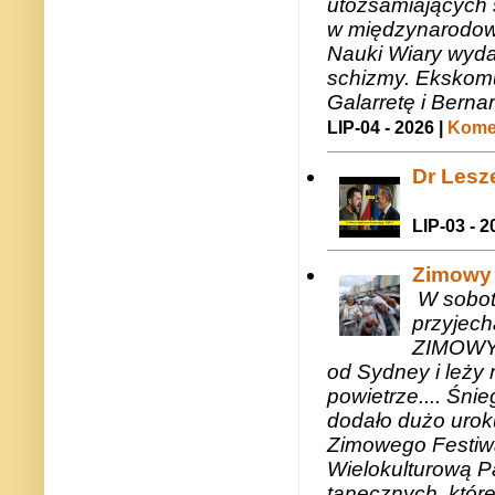
utożsamiających 
w międzynarodow
Nauki Wiary wyda
schizmy. Ekskomu
Galarretę i Bernar
LIP-04 - 2026 |
Komen
Dr Lesze
LIP-03 - 2
Zimowy 
W sobotę
przyjech
ZIMOWY 
od Sydney i leży 
powietrze.... Śni
dodało dużo uroku
Zimowego Festiwal
Wielokulturową P
tanecznych, któr