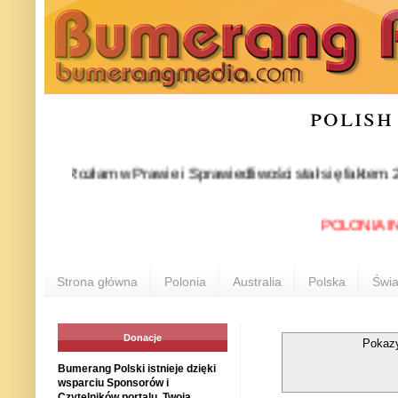
polish
 Rozłam w Prawie i Sprawiedliwości stał się faktem. 24 lipca 
POLONIA INFO: W
Strona główna
Polonia
Australia
Polska
Świa
Donacje
Pokazy
Bumerang Polski istnieje dzięki
wsparciu Sponsorów i
Czytelników portalu. Twoja