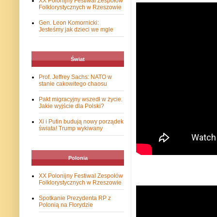
XX Polonijny Festiwal Zespołów
Folklorystycznych w Rzeszowie
Gen. Leon Komornicki:
Jesteśmy jak dzieci we mgle
Świat
Prof. Jeffrey Sachs: NATO w
stanie cakowitego chaosu
Pakt migracyjny wszedł w życie.
Jakie wyjście dla Polski?
Xi i Putin budują nowy porządek
świata! Trump wykiwany
Polonia
XX Polonijny Festiwal Zespołów
Folklorystycznych w Rzeszowie
Spotkanie Prezydenta RP z
Polonią na Florydzie