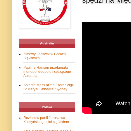
Australia
Zimowy Festiwal w Górach
Błękitnych
Pauline Hanson przełamała
monopol duopolu rządzącego
Australią
Solemn Mass of the Easter Vigil
St Mary's Cathedral Sydney
Polska
Rozłam w partii Jarosława
Kaczyńskiego stał się faktem