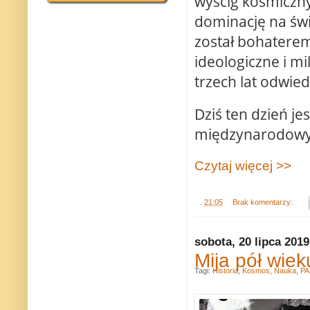
wyścig kosmiczny,
dominację na świ
został bohaterem 
ideologiczne i mi
trzech lat odwied
Dziś ten dzień je
międzynarodowyc
Czytaj więcej >>
.
21:05
Brak komentarzy:
sobota, 20 lipca 2019
Mija pół wie
Tagi:
Historia
,
Kosmos
,
Nauka
,
PA