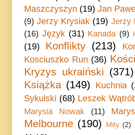
Maszczyszyn
(19)
Jan Paweł
Jerzy Krysiak
(19)
(9)
Jerzy
Język
(31)
(16)
Kanada
(9)
Konflikty
(213)
(19)
Ko
Kości
Kosciuszko Run
(36)
Kryzys ukraiński
(371)
Książka
(149)
Kuchnia
Sykulski
(68)
Leszek Wątrób
Marys
Marysia Nowak
(11)
Melbourne
(190)
Mity
(2)