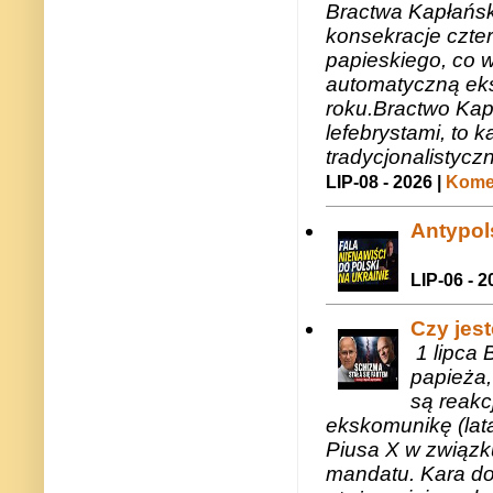
Bractwa Kapłańsk
konsekracje czte
papieskiego, co w
automatyczną eks
roku.Bractwo Ka
lefebrystami, to
tradycjonalistycz
LIP-08 - 2026 |
Komen
Antypols
LIP-06 - 2
Czy jes
1 lipca 
papieża,
są reakc
ekskomunikę (lat
Piusa X w związk
mandatu. Kara do