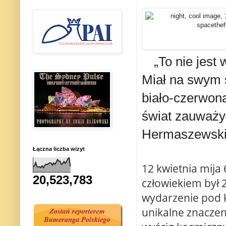
„To nie jest
Miał na swym s
biało-czerwoną
świat zauważył
Hermaszewski,
Łączna liczba wizyt
12 kwietnia mija 
20,523,783
człowiekiem był 26
wydarzenie pod 
unikalne znacze