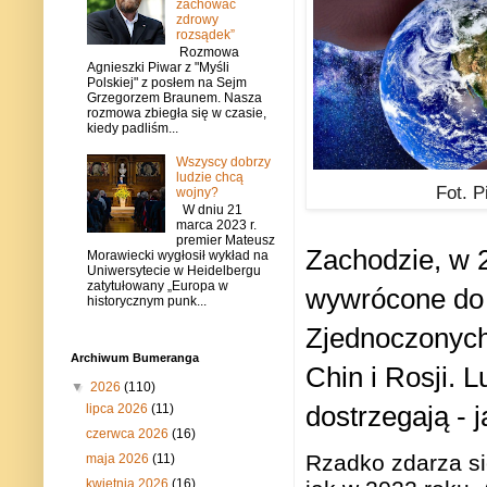
zachować
zdrowy
rozsądek”
Rozmowa
Agnieszki Piwar z "Myśli
Polskiej" z posłem na Sejm
Grzegorzem Braunem. Nasza
rozmowa zbiegła się w czasie,
kiedy padliśm...
Wszyscy dobrzy
ludzie chcą
Fot. P
wojny?
W dniu 21
marca 2023 r.
premier Mateusz
Zachodzie, w 
Morawiecki wygłosił wykład na
Uniwersytecie w Heidelbergu
zatytułowany „Europa w
wywrócone do 
historycznym punk...
Zjednoczonych,
Archiwum Bumeranga
Chin i Rosji. 
▼
2026
(110)
dostrzegają - j
lipca 2026
(11)
czerwca 2026
(16)
Rzadko zdarza si
maja 2026
(11)
kwietnia 2026
(16)