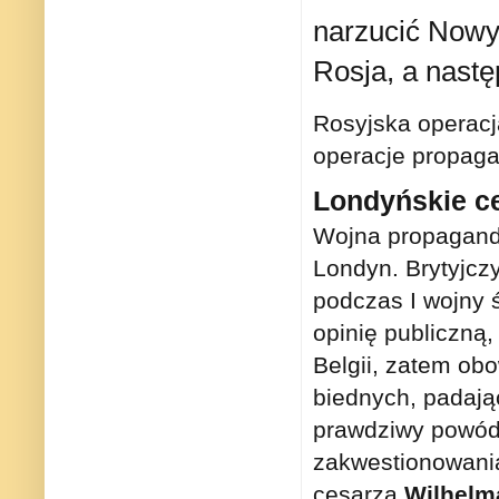
narzucić Nowy
Rosja, a nastę
Rosyjska operacj
operacje propaga
Londyńskie c
Wojna propagand
Londyn. Brytyjczy
podczas I wojny 
opinię publiczną
Belgii, zatem ob
biednych, padając
prawdziwy powód,
zakwestionowania
cesarza
Wilhelma