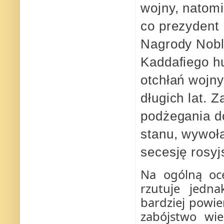
wojny, natomi
co prezydent
Nagrody Nobla
Kaddafiego h
otchłań wojny
długich lat. 
podżegania d
stanu, wywoła
secesję rosy
Na ogólną oce
rzutuje jedn
bardziej powie
zabójstwo wie