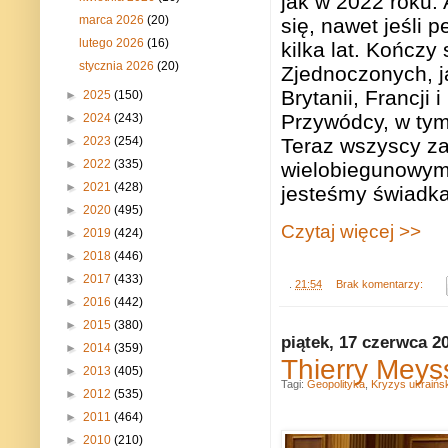
jak w 2022 roku. 
marca 2026
(20)
się, nawet jeśli
lutego 2026
(16)
kilka lat. Kończ
stycznia 2026
(20)
Zjednoczonych, ja
Brytanii, Francji 
►
2025
(150)
Przywódcy, w tym
►
2024
(243)
►
2023
(254)
Teraz wszyscy za
►
2022
(335)
wielobiegunowym ś
►
2021
(428)
jesteśmy świadk
►
2020
(495)
Czytaj więcej >>
►
2019
(424)
►
2018
(446)
►
2017
(433)
.
21:54
Brak komentarzy:
►
2016
(442)
►
2015
(380)
piątek, 17 czerwca 2
►
2014
(359)
Thierry Meys
►
2013
(405)
Tagi:
Geopolityka
,
Kryzys ukraińsk
►
2012
(535)
►
2011
(464)
►
2010
(210)