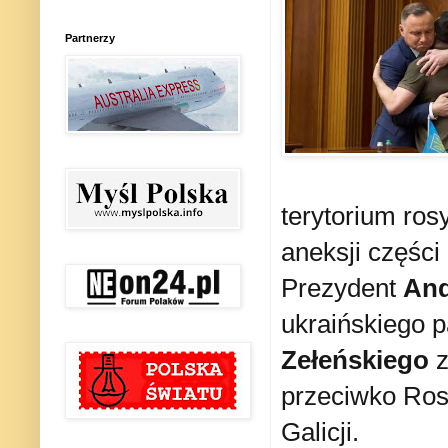
Partnerzy
terytorium ros
aneksji części
Prezydent
And
ukraińskiego p
Zełeńskiego
przeciwko Ros
Galicji.