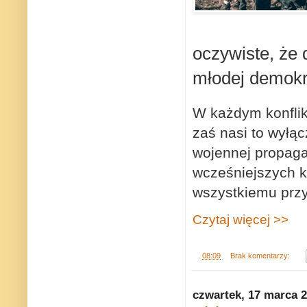
oczywiste, że 
młodej demokra
W każdym konflikc
zaś nasi to wyłąc
wojennej propaga
wcześniejszych ko
wszystkiemu przyj
Czytaj więcej >>
.
08:09
Brak komentarzy:
czwartek, 17 marca 