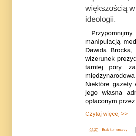
większością w P
ideologii.
Przypomnijmy,
manipulacją medi
Dawida Brocka, 
wizerunek prezyd
tamtej pory, z
międzynarodowa 
Niektóre gazety 
jego własna adm
opłaconym przez 
Czytaj więcej >>
.
02:37
Brak komentarzy: