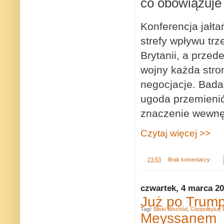
co obowiązuje 
Konferencja jałt
strefy wpływu trz
Brytanii, a prze
wojny każda stro
negocjacje. Badan
ugoda przemienić
znaczenie wewnęt
Czytaj więcej >>
.
23:53
Brak komentarzy:
czwartek, 4 marca 2
Już po Trump
Tagi:
Bliski Wschód
,
Geopolityka
,
Meyssanem