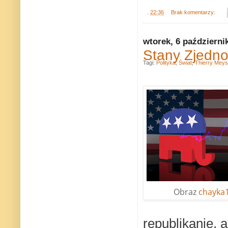
.
22:36
Brak komentarzy:
wtorek, 6 październi
Stany Zjedno
Tagi:
Polityka
,
Świat
,
Thierry Mey
Obraz
chayka
republikanie, a