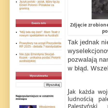
Język polski - język, który łączy.
Dzień Polonii i Polaków za
granicą
Zdjęcie zrobion
Events Info
po
"Mój tata się żeni". Mam Teatr z
nowym spektaklem w Australii
Tak jednak ni
Prawybory na urząd Prezydenta
RP 2025 - debata 7 kandydatów
wyselekcjono
Nie żyje Ernestyna Skurjat-
pozwalają na
Kozek - unikalna postać Polonii
australijskiej
w błąd. Wsze
Wyszukiwarka
J
ak każda wojn
Najpopularniejsze w ostatnim
ludnością pal
miesiącu
Palestyńsk
Włodzimierz