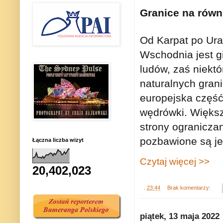
Granice na równ
Od Karpat po Ura
Wschodnia jest g
ludów, zaś niektó
naturalnych grani
europejska część 
wędrówki. Większo
strony ograniczan
pozbawione są jed
Łączna liczba wizyt
Czytaj więcej >>
20,402,023
.
23:44
Brak komentarzy:
piątek, 13 maja 2022