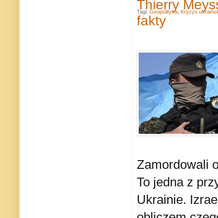
Thierry Meys
Tagi:
Geopolityka
,
Kryzys ukraińsk
fakty
Zamordowali on
To jedna z prz
Ukrainie. Izra
obliczem czego