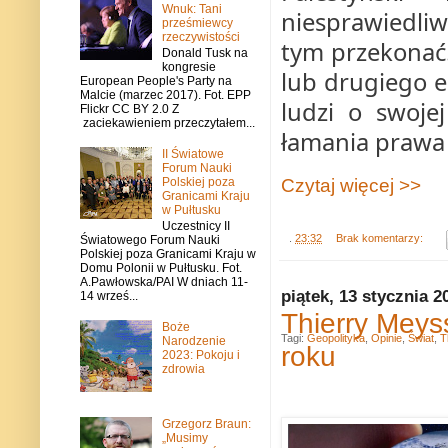
Wnuk: Tani
niesprawiedliwo
prześmiewcy
rzeczywistości
tym przekonać.
Donald Tusk na
kongresie
lub drugiego e
European People's Party na
Malcie (marzec 2017). Fot. EPP
ludzi o swoje
Flickr CC BY 2.0 Z
zaciekawieniem przeczytałem...
łamania prawa
II Światowe
Forum Nauki
Polskiej poza
Czytaj więcej >>
Granicami Kraju
w Pułtusku
Uczestnicy II
.
23:32
Brak komentarzy:
Światowego Forum Nauki
Polskiej poza Granicami Kraju w
Domu Polonii w Pułtusku. Fot.
A.Pawłowska/PAI W dniach 11-
piątek, 13 stycznia 2
14 wrześ...
Thierry Meys
Boże
Tagi:
Geopolityka
,
Opinie
,
Świat
,
T
Narodzenie
roku
2023: Pokoju i
zdrowia
Grzegorz Braun:
„Musimy