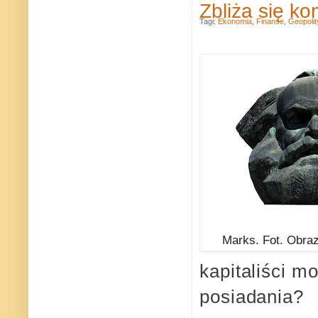
Zbliża się k
Tagi:
Ekonomia
,
Finanse
,
Geopoli
Marks. Fot. Obra
kapitaliści m
posiadania?