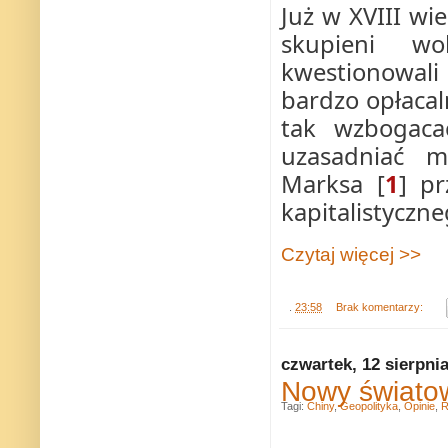
Już w XVIII wi
skupieni wo
kwestionowali 
bardzo opłacaln
tak wzbogaca
uzasadniać m
Marksa
[
1
]
prz
kapitalistyczne
Czytaj więcej >>
.
23:58
Brak komentarzy:
czwartek, 12 sierpni
Nowy światow
Tagi:
Chiny
,
Geopolityka
,
Opinie
,
R