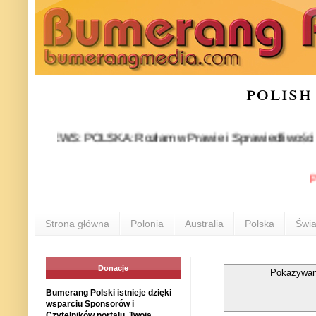
polish
NEWS: POLSKA: Rozłam w Prawie i Sprawiedliwości stał się f
POLON
Strona główna
Polonia
Australia
Polska
Świa
Donacje
Pokazywan
Bumerang Polski istnieje dzięki
wsparciu Sponsorów i
Czytelników portalu. Twoja