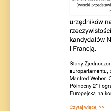
(wysoki przedstawi
urzędników naj
rzeczywistości
kandydatów N
i Francją.
Stany Zjednoczon
europarlamentu, 
Manfred Weber. O
Północny 2” i og
Europejską na ko
Czytaj więcej >>