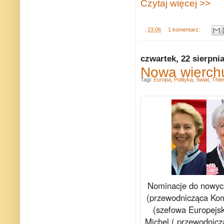
Czytaj więcej >>
.
23:06
1 komentarz:
czwartek, 22 sierpni
Nowa wierchu
Tagi:
Europa
,
Polityka
,
Świat
,
Thie
Nominacje do nowyc
(przewodnicząca Komi
(szefowa Europejs
Michel ( przewodnicz