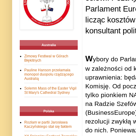
Parlament Euro
licząc kosztó
k
onsultant poli
Australia
W
Zimowy Festiwal w Górach
ybory do Parl
Błękitnych
w zależności od 
Pauline Hanson przełamała
monopol duopolu rządzącego
uprawnienia: bę
Australią
Komisję. Od pocz
Solemn Mass of the Easter Vigil
St Mary's Cathedral Sydney
tylko pionkiem N
na Radzie Szefów
(BusinessEurope)
Polska
rezolucji zwykłą 
Rozłam w partii Jarosława
Kaczyńskiego stał się faktem
do nich. Poniewa