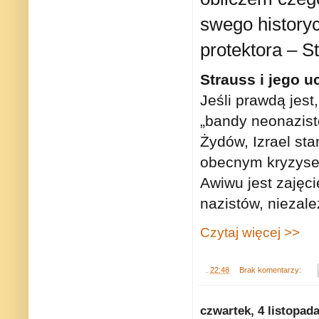
swego history
protektora – S
Strauss i jego u
Jeśli prawdą jest
„bandy neonazist
Żydów, Izrael st
obecnym kryzysem
Awiwu jest zajęc
nazistów, niezal
Czytaj więcej >>
.
22:48
Brak komentarzy:
czwartek, 4 listopad