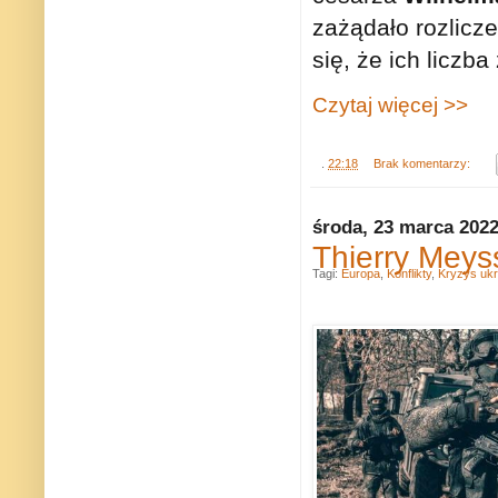
zażądało rozlicze
się, że ich liczb
Czytaj więcej >>
.
22:18
Brak komentarzy:
środa, 23 marca 202
Thierry Meys
Tagi:
Europa
,
Konflikty
,
Kryzys ukr