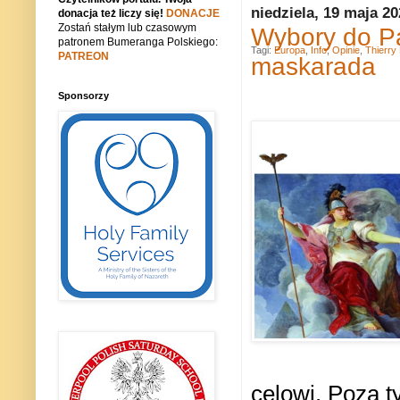
niedziela, 19 maja 2
donacja też liczy się!
DONACJE
Zostań stałym lub czasowym
Wybory do Pa
patronem Bumeranga Polskiego:
Tagi:
Europa
,
Info
,
Opinie
,
Thierry
PATREON
maskarada
Sponsorzy
celowi. Poza t