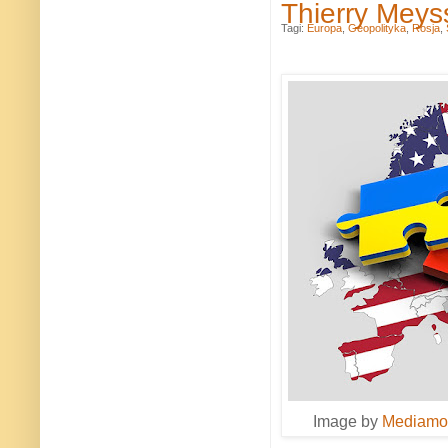
Thierry Meys
Tagi:
Europa
,
Geopolityka
,
Rosja
,
Image by
Mediamod