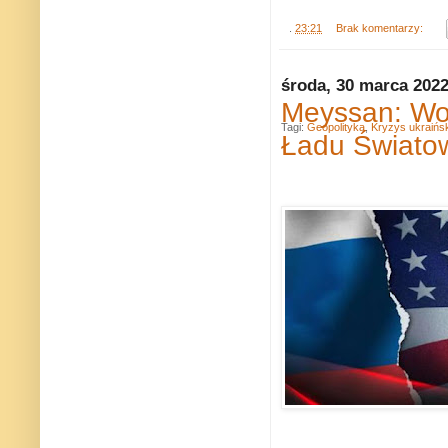
.
23:21
Brak komentarzy:
środa, 30 marca 202
Meyssan: Wo
Tagi:
Geopolityka
,
Kryzys ukraińsk
Ładu Świato