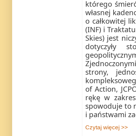
którego śmier
własnej kadenc
o całkowitej l
(INF) i Trakta
Skies) jest ni
dotyczyły s
geopolityczn
Zjednoczonymi
strony, jed
kompleksowego
of Action, JCP
rękę w zakres
spowoduje to 
i państwami z
Czytaj więcej >>