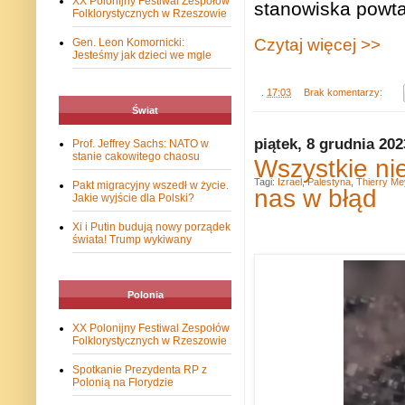
XX Polonijny Festiwal Zespołów
stanowiska powt
Folklorystycznych w Rzeszowie
Czytaj więcej >>
Gen. Leon Komornicki:
Jesteśmy jak dzieci we mgle
.
17:03
Brak komentarzy:
Świat
piątek, 8 grudnia 202
Prof. Jeffrey Sachs: NATO w
stanie cakowitego chaosu
Wszystkie ni
Tagi:
Izrael
,
Palestyna
,
Thierry M
Pakt migracyjny wszedł w życie.
nas w błąd
Jakie wyjście dla Polski?
Xi i Putin budują nowy porządek
świata! Trump wykiwany
Polonia
XX Polonijny Festiwal Zespołów
Folklorystycznych w Rzeszowie
Spotkanie Prezydenta RP z
Polonią na Florydzie