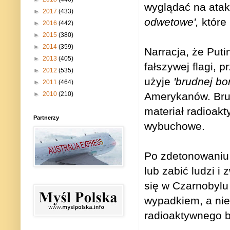
wyglądać na atak
►
2017
(433)
odwetowe',
które 
►
2016
(442)
►
2015
(380)
►
2014
(359)
Narracja, że Puti
►
2013
(405)
fałszywej flagi, 
►
2012
(535)
użyje
'brudnej b
►
2011
(464)
Amerykanów. Brud
►
2010
(210)
materiał radioak
Partnerzy
wybuchowe.
Po zdetonowaniu 
lub zabić ludzi i
się w Czarnobylu 
wypadkiem, a nie 
radioaktywnego 