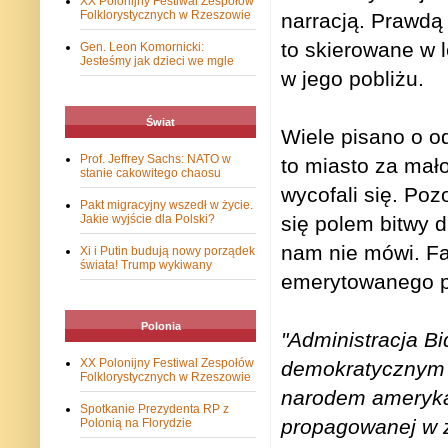
XX Polonijny Festiwal Zespołów
Folklorystycznych w Rzeszowie
narracją. Prawdą 
to skierowane w l
Gen. Leon Komornicki:
Jesteśmy jak dzieci we mgle
w jego pobliżu.
Świat
Wiele pisano o o
Prof. Jeffrey Sachs: NATO w
to miasto za mało
stanie cakowitego chaosu
wycofali się. Poz
Pakt migracyjny wszedł w życie.
się polem bitwy dl
Jakie wyjście dla Polski?
nam nie mówi. Fa
Xi i Putin budują nowy porządek
świata! Trump wykiwany
emerytowanego p
Polonia
"Administracja B
XX Polonijny Festiwal Zespołów
demokratycznym 
Folklorystycznych w Rzeszowie
narodem amerykań
Spotkanie Prezydenta RP z
propagowanej w z
Polonią na Florydzie