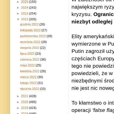
►
2025
(150)
największym ryzy
►
2024
(243)
kryzysu.
Ogranic
►
2023
(254)
▼
2022
(335)
niezbyt odległej
grudnia 2022
(26)
listopada 2022
(27)
Elity amerykańsk
października 2022
(28)
września 2022
(28)
wymierzone w Put
sierpnia 2022
(22)
Putin zagroził uż
lipca 2022
(23)
częściach Europy
czerwca 2022
(36)
tego nie powiedzi
maja 2022
(25)
kwietnia 2022
(26)
powiedzieli, że w
marca 2022
(30)
niezbędnymi środ
lutego 2022
(31)
nie jest nic nowe
stycznia 2022
(33)
►
2021
(428)
To kłamstwo o in
►
2020
(495)
►
2019
(424)
operacji
'false fla
►
2018
(446)