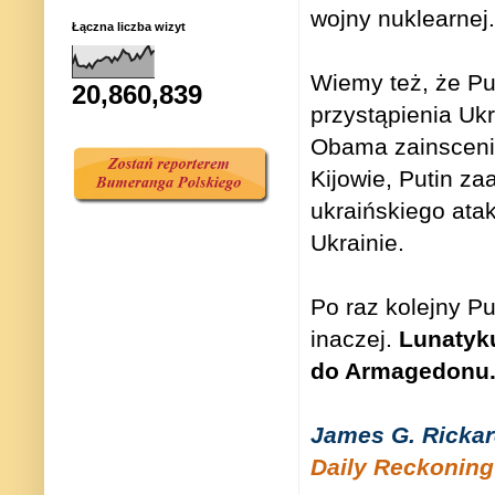
wojny nuklearnej.
Łączna liczba wizyt
Wiemy też, że Pu
20,860,839
przystąpienia Ukr
Obama zainsceni
Kijowie, Putin za
ukraińskiego ata
Ukrainie.
Po raz kolejny Pu
inaczej.
Lunatyku
do Armagedonu
James G. Ricka
Daily Reckoning