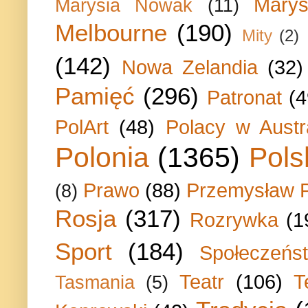
Marys
Marysia Nowak
(11)
Melbourne
(190)
Mity
(2)
(142)
Nowa Zelandia
(32)
Pamięć
(296)
Patronat
(4
PolArt
(48)
Polacy w Austra
Polonia
(1365)
Pols
Prawo
(88)
Przemysław P
(8)
Rosja
(317)
Rozrywka
(1
Sport
(184)
Społeczeńs
Teatr
(106)
T
Tasmania
(5)