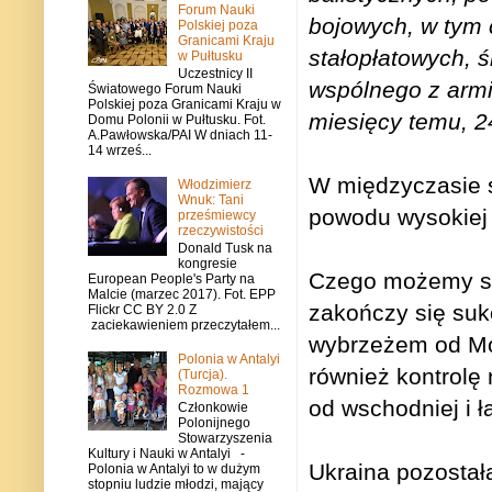
Forum Nauki
bojowych, w tym 
Polskiej poza
Granicami Kraju
stałopłatowych, 
w Pułtusku
Uczestnicy II
wspólnego z armią
Światowego Forum Nauki
Polskiej poza Granicami Kraju w
miesięcy temu, 2
Domu Polonii w Pułtusku. Fot.
A.Pawłowska/PAI W dniach 11-
14 wrześ...
W międzyczasie s
Włodzimierz
Wnuk: Tani
powodu wysokiej l
prześmiewcy
rzeczywistości
Donald Tusk na
kongresie
Czego możemy si
European People's Party na
Malcie (marzec 2017). Fot. EPP
zakończy się suk
Flickr CC BY 2.0 Z
zaciekawieniem przeczytałem...
wybrzeżem od Mo
Polonia w Antalyi
również kontrolę
(Turcja).
Rozmowa 1
od wschodniej i 
Członkowie
Polonijnego
Stowarzyszenia
Kultury i Nauki w Antalyi -
Ukraina pozosta
Polonia w Antalyi to w dużym
stopniu ludzie młodzi, mający