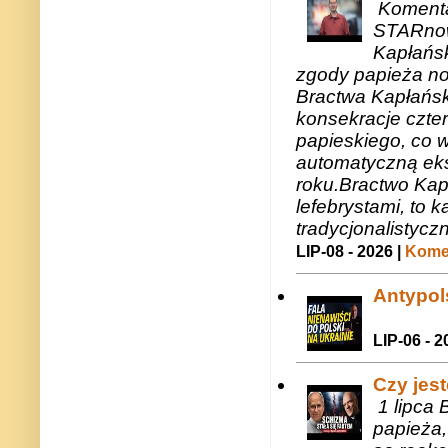
Komenta
STARnow
Kapłańsk
zgody papieża n
Bractwa Kapłańsk
konsekracje czte
papieskiego, co w
automatyczną eks
roku.Bractwo Ka
lefebrystami, to
tradycjonalistycz
LIP-08 - 2026 |
Komen
Antypols
LIP-06 - 2
Czy jes
1 lipca 
papieża,