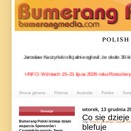
polish
artii Jarosław Kaczyński oficjalnie ogłosił, że około 30-kilk
OLONIA INFO: W dniach 15–21 lipca 2026 roku Rzeszów ponownie
Strona główna
Polonia
Australia
Polska
Świa
wtorek, 13 grudnia 2
Donacje
Co się dzieje
Bumerang Polski istnieje dzięki
Tagi:
Kryzys ukraiński
,
Opinie
,
Ro
blefuje
wsparciu Sponsorów i
Czytelników portalu. Twoja