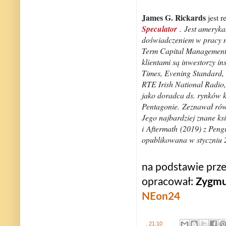
James G. Rickards
jest 
Speculator
.
Jest ameryka
doświadczeniem w pracy n
Term Capital Management
klientami są inwestorzy in
Times, Evening Standard, 
RTE Irish National Radi
jako doradca ds. rynków 
Pentagonie.
Zeznawał rów
Jego najbardziej znane ksi
i
Aftermath
(2019) z Pen
opublikowana w styczniu 
na podstawie prz
opracował:
Zygmu
NEon24
.
21:10