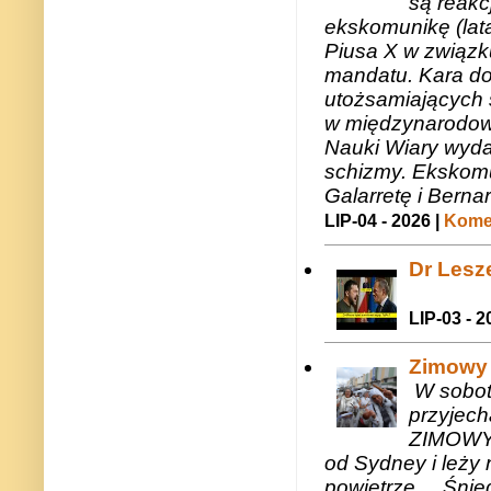
są reakc
ekskomunikę (lat
Piusa X w związk
mandatu. Kara do
utożsamiających 
w międzynarodow
Nauki Wiary wyda
schizmy. Ekskomu
Galarretę i Bernar
LIP-04 - 2026 |
Komen
Dr Lesze
LIP-03 - 2
Zimowy 
W sobotę
przyjech
ZIMOWY 
od Sydney i leży 
powietrze.... Śni