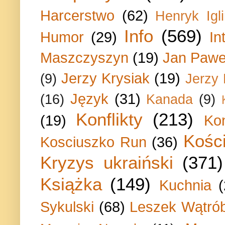
Harcerstwo
(62)
Henryk Igli
Info
(569)
Humor
(29)
In
Maszczyszyn
(19)
Jan Paweł
Jerzy Krysiak
(19)
(9)
Jerzy
Język
(31)
(16)
Kanada
(9)
Konflikty
(213)
(19)
Ko
Kości
Kosciuszko Run
(36)
Kryzys ukraiński
(371)
Książka
(149)
Kuchnia
Sykulski
(68)
Leszek Wątrób