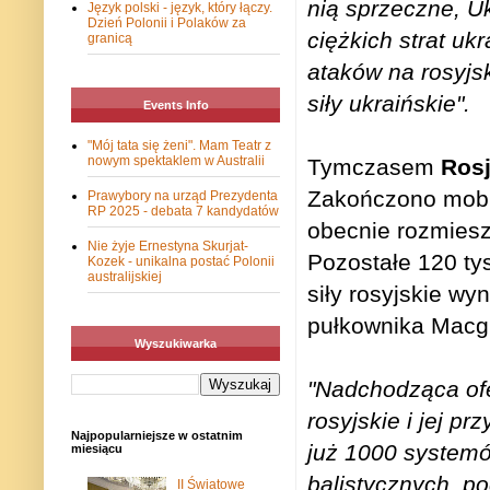
nią sprzeczne, Uk
Język polski - język, który łączy.
Dzień Polonii i Polaków za
ciężkich strat uk
granicą
ataków na rosyjs
siły ukraińskie".
Events Info
"Mój tata się żeni". Mam Teatr z
nowym spektaklem w Australii
Tymczasem
Rosj
Zakończono mobili
Prawybory na urząd Prezydenta
RP 2025 - debata 7 kandydatów
obecnie rozmiesz
Nie żyje Ernestyna Skurjat-
Pozostałe 120 ty
Kozek - unikalna postać Polonii
australijskiej
siły rosyjskie wy
pułkownika Macg
Wyszukiwarka
"Nadchodząca ofe
rosyjskie i jej p
Najpopularniejsze w ostatnim
już 1000 systemów
miesiącu
balistycznych, p
II Światowe