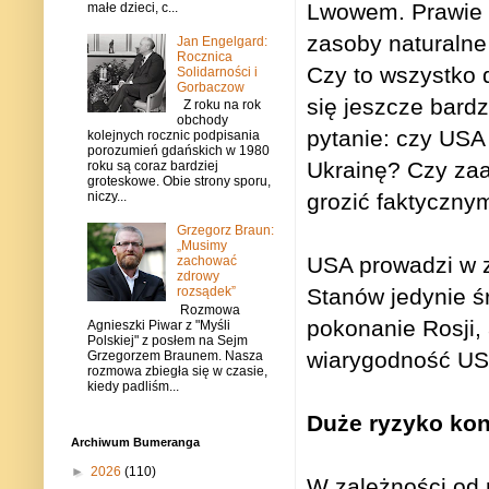
Lwowem. Prawie c
małe dzieci, c...
zasoby naturalne 
Jan Engelgard:
Rocznica
Czy to wszystko d
Solidarności i
Gorbaczow
się jeszcze bard
Z roku na rok
obchody
pytanie: czy USA
kolejnych rocznic podpisania
porozumień gdańskich w 1980
Ukrainę? Czy zaa
roku są coraz bardziej
groteskowe. Obie strony sporu,
grozić faktyczny
niczy...
Grzegorz Braun:
„Musimy
USA prowadzi w z
zachować
zdrowy
Stanów jedynie ś
rozsądek”
Rozmowa
pokonanie Rosji,
Agnieszki Piwar z "Myśli
Polskiej" z posłem na Sejm
wiarygodność USA
Grzegorzem Braunem. Nasza
rozmowa zbiegła się w czasie,
kiedy padliśm...
Duże ryzyko kon
Archiwum Bumeranga
►
2026
(110)
W zależności od 