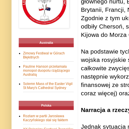
głównego nurtu, B
Brytanii, Francji
Zgodnie z tym ukr
odbiły Chersoń, 
Kijowa do Morza
Australia
Na podstawie tych
Zimowy Festiwal w Górach
Błękitnych
wojska rosyjskie 
Pauline Hanson przełamała
całkowite zwycięs
monopol duopolu rządzącego
Australią
następnie wykor
finansowej ze st
Solemn Mass of the Easter Vigil
St Mary's Cathedral Sydney
coraz więcej) or
Polska
Narracja a rzec
Rozłam w partii Jarosława
Kaczyńskiego stał się faktem
Jednak sytuacja n