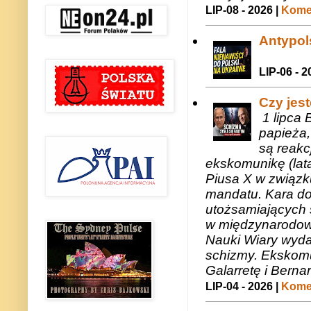
LIP-08 - 2026 |
Komen
Antypols
LIP-06 - 2
Czy jes
1 lipca 
papieża,
są reakc
ekskomunikę (lat
Piusa X w związk
mandatu. Kara do
utożsamiających 
w międzynarodow
Nauki Wiary wyda
schizmy. Ekskomu
Galarretę i Bernar
LIP-04 - 2026 |
Komen