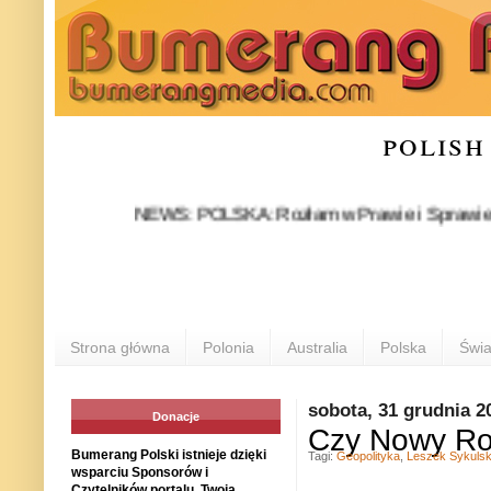
polish
NEWS: POLSKA: Rozłam w Prawie i Sprawiedliwości s
Strona główna
Polonia
Australia
Polska
Świa
sobota, 31 grudnia 2
Donacje
Czy Nowy Rok
Bumerang Polski istnieje dzięki
Tagi:
Geopolityka
,
Leszek Sykulsk
wsparciu Sponsorów i
Czytelników portalu. Twoja