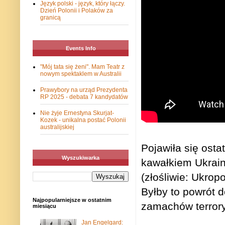
Język polski - język, który łączy.
Dzień Polonii i Polaków za
granicą
Events Info
"Mój tata się żeni". Mam Teatr z
nowym spektaklem w Australii
Prawybory na urząd Prezydenta
RP 2025 - debata 7 kandydatów
Nie żyje Ernestyna Skurjat-
Kozek - unikalna postać Polonii
australijskiej
Pojawiła się osta
Wyszukiwarka
kawałkiem Ukrain
(złośliwie: Ukrop
Byłby to powrót d
Najpopularniejsze w ostatnim
zamachów terror
miesiącu
Jan Engelgard: