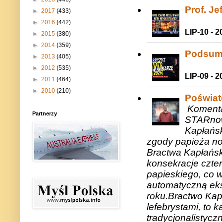
Prof. J
►
2017
(433)
►
2016
(442)
LIP-10 - 2
►
2015
(380)
►
2014
(359)
Podsum
►
2013
(405)
►
2012
(535)
LIP-09 - 2
►
2011
(464)
►
2010
(210)
Poświat
Komenta
Partnerzy
STARnow
Kapłańsk
zgody papieża n
Bractwa Kapłańsk
konsekracje czte
papieskiego, co w
automatyczną eks
roku.Bractwo Ka
lefebrystami, to
tradycjonalistycz