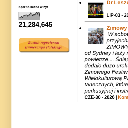
Dr Lesze
Łączna liczba wizyt
LIP-03 - 2
21,284,645
Zimowy 
W sobotę
przyjech
ZIMOWY 
od Sydney i leży 
powietrze.... Śni
dodało dużo uroku
Zimowego Festiwal
Wielokulturową P
tanecznych, któr
perkusyjnej i in
CZE-30 - 2026 |
Kome