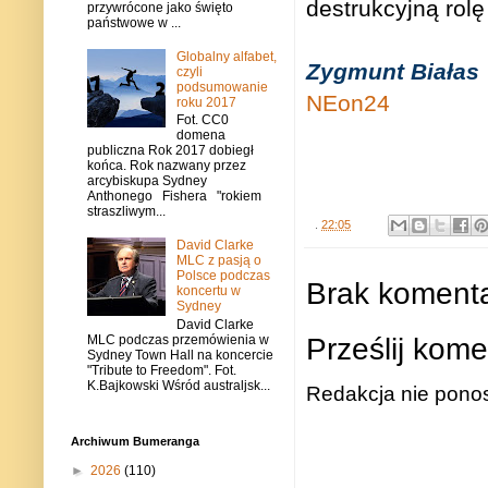
destrukcyjną rol
przywrócone jako święto
państwowe w ...
Globalny alfabet,
Zygmunt Białas
czyli
podsumowanie
NEon24
roku 2017
Fot. CC0
domena
publiczna Rok 2017 dobiegł
końca. Rok nazwany przez
arcybiskupa Sydney
Anthonego Fishera "rokiem
straszliwym...
.
22:05
David Clarke
MLC z pasją o
Polsce podczas
Brak komenta
koncertu w
Sydney
David Clarke
Prześlij kome
MLC podczas przemówienia w
Sydney Town Hall na koncercie
"Tribute to Freedom". Fot.
K.Bajkowski Wśród australjsk...
Redakcja nie ponos
Archiwum Bumeranga
►
2026
(110)