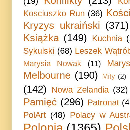
Konflikty
(213)
(19)
Ko
Kości
Kosciuszko Run
(36)
Kryzys ukraiński
(371)
Książka
(149)
Kuchnia
Sykulski
(68)
Leszek Wątrób
Marys
Marysia Nowak
(11)
Melbourne
(190)
Mity
(2)
(142)
Nowa Zelandia
(32)
Pamięć
(296)
Patronat
(4
PolArt
(48)
Polacy w Austra
Polonia
(1365)
Pols