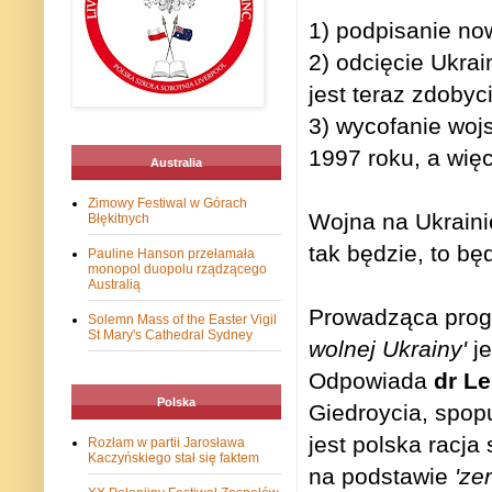
1) podpisanie no
2) odcięcie Ukra
jest teraz zdobyc
3) wycofanie wojs
1997 roku, a więc 
Australia
Zimowy Festiwal w Górach
Wojna na Ukrainie
Błękitnych
tak będzie, to bę
Pauline Hanson przełamała
monopol duopolu rządzącego
Australią
Prowadząca prog
Solemn Mass of the Easter Vigil
St Mary's Cathedral Sydney
wolnej Ukrainy'
je
Odpowiada
dr Le
Polska
Giedroycia, spop
jest polska racja
Rozłam w partii Jarosława
Kaczyńskiego stał się faktem
na podstawie
'ze