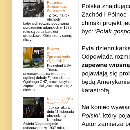
Rocznica
Polska znajdując
Solidarności i
Gorbaczow
Zachód i Północ 
Z roku na rok
obchody
chiński projekt 
kolejnych rocznic podpisania
porozumień gdańskich w 1980
być:
'Polak gosp
roku są coraz bardziej
groteskowe. Obie strony sporu,
niczy...
Pyta dziennikark
Bojowe,
wirtualne
Odpowiada rozm
Zgromadzenie
Ogóle ONZtu
zapewne wiosną
Prezydent USA
Trump,
pojawiają się pro
przemawiając na wideo do
ogólnej debaty Zgromadzenia
będą Amerykanie 
Ogólnego ONZ, prowokacyjnie
zapowiedział „zaciekłą walkę z
katastrofą.
niewidz...
Niepodległość a
suwerenność
Na koniec wywiad
Jak co roku w
dniu 11 listopada
Polski',
który poja
obchodzimy
Narodowe
Autor zamierza p
Święto Niepodległości,
ustanowione w 1937 roku, a