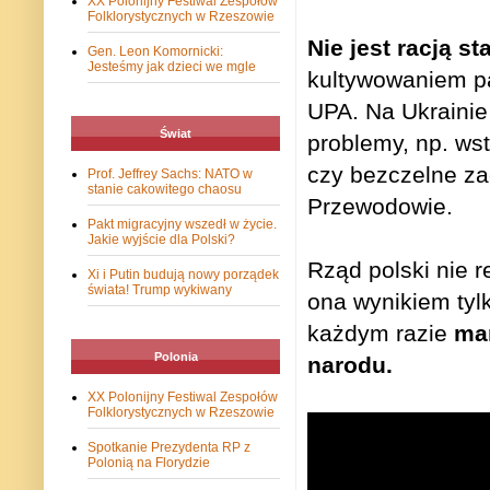
XX Polonijny Festiwal Zespołów
Folklorystycznych w Rzeszowie
Nie jest racją s
Gen. Leon Komornicki:
Jesteśmy jak dzieci we mgle
kultywowaniem p
UPA. Na Ukrainie 
Świat
problemy, np. ws
czy bezczelne za
Prof. Jeffrey Sachs: NATO w
stanie cakowitego chaosu
Przewodowie.
Pakt migracyjny wszedł w życie.
Jakie wyjście dla Polski?
Rząd polski nie r
Xi i Putin budują nowy porządek
świata! Trump wykiwany
ona wynikiem ty
każdym razie
ma
Polonia
narodu.
XX Polonijny Festiwal Zespołów
Folklorystycznych w Rzeszowie
Spotkanie Prezydenta RP z
Polonią na Florydzie