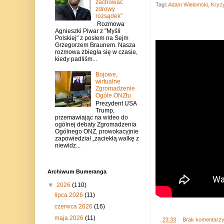
zachować
Tagi:
Adam Wielomski
,
Kryzy
zdrowy
rozsądek”
Rozmowa
Agnieszki Piwar z "Myśli
Polskiej" z posłem na Sejm
Grzegorzem Braunem. Nasza
rozmowa zbiegła się w czasie,
kiedy padliśm...
Bojowe,
wirtualne
Zgromadzenie
Ogóle ONZtu
Prezydent USA
Trump,
przemawiając na wideo do
ogólnej debaty Zgromadzenia
Ogólnego ONZ, prowokacyjnie
zapowiedział „zaciekłą walkę z
niewidz...
Archiwum Bumeranga
▼
2026
(110)
lipca 2026
(11)
czerwca 2026
(16)
maja 2026
(11)
.
23:33
Brak komentarz