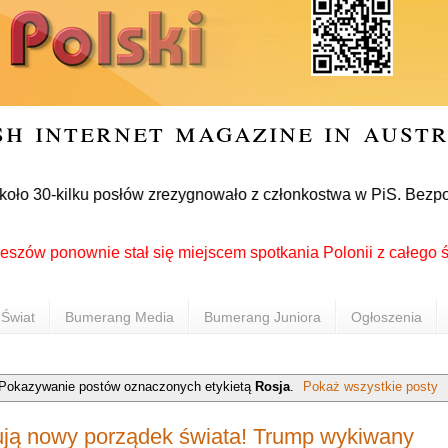
sh internet magazine in aust
ło 30-kilku posłów zrezygnowało z członkostwa w PiS. Bezpośre
ponownie stał się miejscem spotkania Polonii z całego świata 
Świat
Bumerang Media
Bumerang Juniora
Ogłoszenia
Pokazywanie postów oznaczonych etykietą
Rosja
.
Pokaż wszystkie posty
dują nowy porządek świata! Trump wykiwany