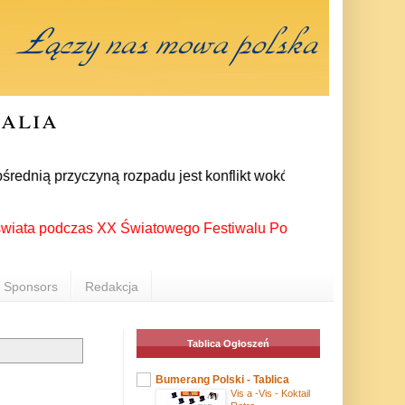
ralia
dnią przyczyną rozpadu jest konflikt wokół wewnątrzpartyjnego
podczas XX Światowego Festiwalu Polonijnych Zespołów Folklory
Sponsors
Redakcja
Tablica Ogłoszeń
Bumerang Polski - Tablica
Vis a -Vis - Koktail