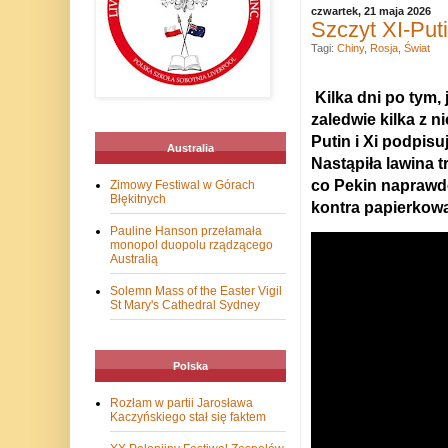
czwartek, 21 maja 2026
Szczyt XI-Puti
Tagi:
Chiny
,
Rosja
,
Świat
Kilka dni po tym,
zaledwie kilka z n
Putin i Xi podpisu
Australia
Nastąpiła lawina t
co Pekin naprawdę 
Zimowy Festiwal w Górach
Błękitnych
kontra papierkowa
Pauline Hanson przełamała
monopol duopolu rządzącego
Australią
Solemn Mass of the Easter Vigil
St Mary's Cathedral Sydney
Polska
Rozłam w partii Jarosława
Kaczyńskiego stał się faktem