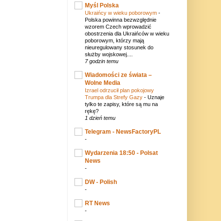
Myśl Polska
Ukraińcy w wieku poborowym
-
Polska powinna bezwzględnie
wzorem Czech wprowadzić
obostrzenia dla Ukraińców w wieku
poborowym, którzy mają
nieuregulowany stosunek do
służby wojskowej....
7 godzin temu
Wiadomości ze świata –
Wolne Media
Izrael odrzucił plan pokojowy
Trumpa dla Strefy Gazy
-
Uznaje
tylko te zapisy, które są mu na
rękę?
1 dzień temu
Telegram - NewsFactoryPL
-
Wydarzenia 18:50 - Polsat
News
-
DW - Polish
-
RT News
-