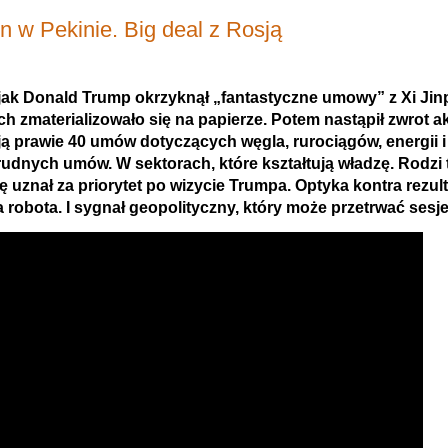
n w Pekinie. Big deal z Rosją
 jak Donald Trump okrzyknął „fantastyczne umowy” z Xi Jin
ich zmaterializowało się na papierze. Potem nastąpił zwrot ak
ją prawie 40 umów dotyczących węgla, rurociągów, energii i 
rudnych umów. W sektorach, które kształtują władzę. Rodzi t
uznał za priorytet po wizycie Trumpa. Optyka kontra rezult
 robota. I sygnał geopolityczny, który może przetrwać sesje