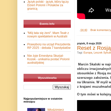
Język polski - język, który łączy.
Dzień Polonii i Polaków za
granicą
Events Info
.
04:40
Brak komentarz
"Mój tata się żeni". Mam Teatr z
nowym spektaklem w Australii
piątek, 8 maja 2026
Prawybory na urząd Prezydenta
Reset z Rosją
RP 2025 - debata 7 kandydatów
Tagi:
Europa
,
Leszek Sykuls
Nie żyje Ernestyna Skurjat-
Kozek - unikalna postać Polonii
australijskiej
Marcin Skalski w n
obliczu irracjonalnyc
stosunków z Rosją moż
szerszego założenia. 
Wyszukiwarka
na Ukrainie. W myśl 
z krajami muzułmańsk
O tym mówi w kolejny
Najpopularniejsze w ostatnim
miesiącu
Włodzimierz