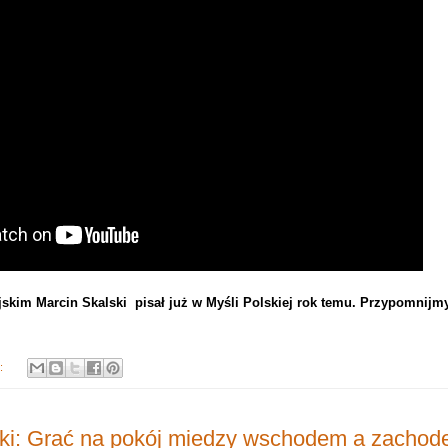
jskim Marcin Skalski pisał już w Myśli Polskiej rok temu. Przypomnijm
y:
ski: Grać na pokój miedzy wschodem a zacho