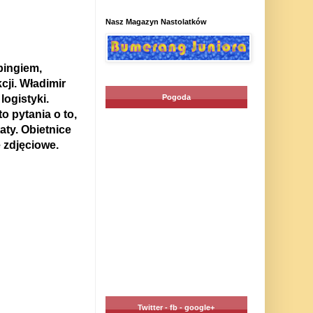
Nasz Magazyn Nastolatków
pingiem,
cji. Władimir
Pogoda
logistyki.
o pytania o to,
aty. Obietnice
 zdjęciowe.
Twitter - fb - google+