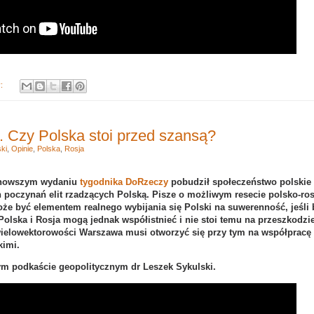
y:
. Czy Polska stoi przed szansą?
ki
,
Opinie
,
Polska
,
Rosja
ajnowszym wydaniu
tygodnika DoRzeczy
pobudził społeczeństwo polskie
h poczynań elit rzadzących Polską. Pisze o możliwym resecie polsko-ro
e być elementem realnego wybijania się Polski na suwerenność, jeśli 
Polska i Rosja mogą jednak współistnieć i nie stoi temu na przeszkodzi
wielowektorowości Warszawa musi otworzyć się przy tym na współpracę 
imi.
m podkaście geopolitycznym dr Leszek Sykulski.