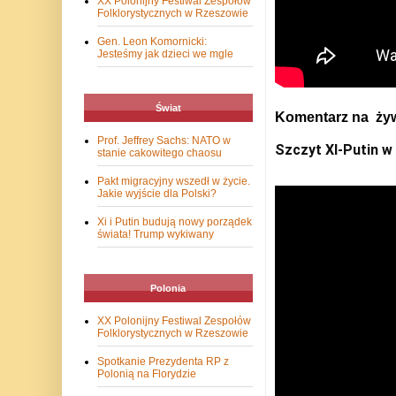
XX Polonijny Festiwal Zespołów
Folklorystycznych w Rzeszowie
Gen. Leon Komornicki:
Jesteśmy jak dzieci we mgle
Świat
Komentarz na żyw
Prof. Jeffrey Sachs: NATO w
Szczyt XI-Putin w 
stanie cakowitego chaosu
Pakt migracyjny wszedł w życie.
Jakie wyjście dla Polski?
Xi i Putin budują nowy porządek
świata! Trump wykiwany
Polonia
XX Polonijny Festiwal Zespołów
Folklorystycznych w Rzeszowie
Spotkanie Prezydenta RP z
Polonią na Florydzie