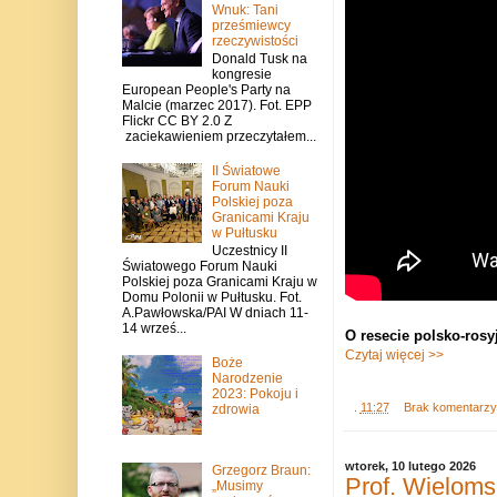
Wnuk: Tani
prześmiewcy
rzeczywistości
Donald Tusk na
kongresie
European People's Party na
Malcie (marzec 2017). Fot. EPP
Flickr CC BY 2.0 Z
zaciekawieniem przeczytałem...
II Światowe
Forum Nauki
Polskiej poza
Granicami Kraju
w Pułtusku
Uczestnicy II
Światowego Forum Nauki
Polskiej poza Granicami Kraju w
Domu Polonii w Pułtusku. Fot.
A.Pawłowska/PAI W dniach 11-
14 wrześ...
O resecie polsko-rosy
Czytaj więcej >>
Boże
Narodzenie
2023: Pokoju i
.
11:27
Brak komentarz
zdrowia
wtorek, 10 lutego 2026
Grzegorz Braun:
Prof. Wielom
„Musimy