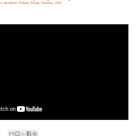
s ukraiński
,
Polska
,
Rosja
,
Ukraina
,
USA
y: