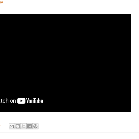
SA
y: