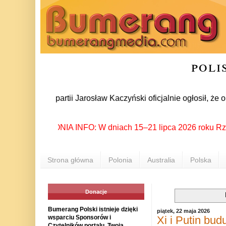
poli
 prezes partii Jarosław Kaczyński oficjalnie ogłosił, że oko
POLONIA INFO: W dniach 15–21 lipca 2026 roku Rzeszów 
Strona główna
Polonia
Australia
Polska
Donacje
Bumerang Polski istnieje dzięki
piątek, 22 maja 2026
Xi i Putin bu
wsparciu Sponsorów i
Czytelników portalu. Twoja