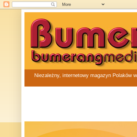
Niezależny, internetowy magazyn Polaków w Au