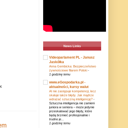
News Links
Videoparlament PL - Janusz
Jaskółka
Anna Gembicka: Bezpieczeństwo
żywnościowe filarem Polski
-
1 godzinę temu
www.eGospodarka.pl -
y:
aktualności, kursy walut
AI nie zastępuje kompetencji, lecz
skaluje także błędy. Jak mądrze
wdrażać sztuczną inteligencję?
-
Sztuczna inteligencja nie zamieni
juniora w seniora – może jedynie
przeskalować jego błędy, które
będą brzmieć profesjonalnie i
trudno je...
1 godzinę temu
dem