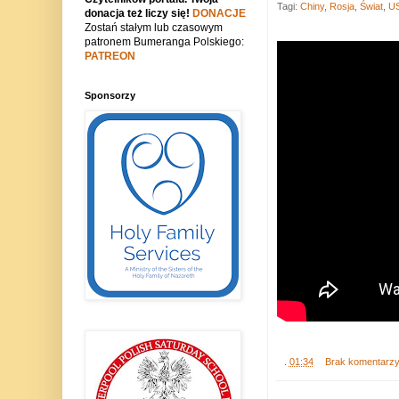
Tagi:
Chiny
,
Rosja
,
Świat
,
U
donacja też liczy się!
DONACJE
Zostań stałym lub czasowym
patronem Bumeranga Polskiego:
PATREON
Sponsorzy
.
01:34
Brak komentarz