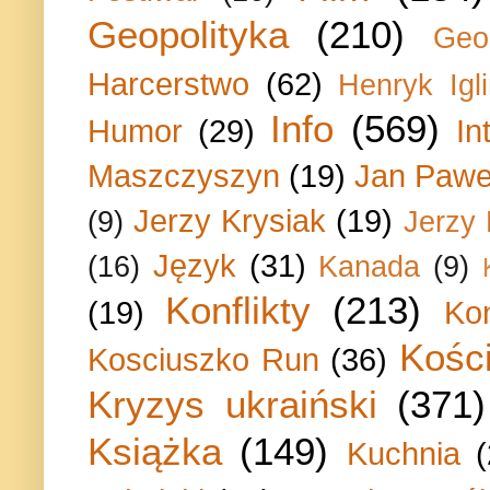
Geopolityka
(210)
Geo
Harcerstwo
(62)
Henryk Igli
Info
(569)
Humor
(29)
In
Maszczyszyn
(19)
Jan Paweł
Jerzy Krysiak
(19)
(9)
Jerzy
Język
(31)
(16)
Kanada
(9)
Konflikty
(213)
(19)
Ko
Kości
Kosciuszko Run
(36)
Kryzys ukraiński
(371)
Książka
(149)
Kuchnia