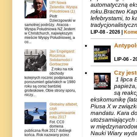
UP! Nowa
automatyczną eks
Zelandia: Wyspa
roku.Bractwo Ka
Południowa (1)
Piotr
lefebrystami, to
Dzierzgowski w
tradycjonalistycz
samotnej podróży. Aracoa -
Wyspa Południowa NZ Jestem
LIP-08 - 2026 |
Komen
w Christchurch, największym
mieście Wyspy Południowej, a
co...
Antypols
Jan Engelgard:
Rocznica
LIP-06 - 2
Solidarności i
Gorbaczow
Z roku na rok
Czy jes
obchody
kolejnych rocznic podpisania
1 lipca 
porozumień gdańskich w 1980
papieża,
roku są coraz bardziej
groteskowe. Obie strony sporu,
są reakc
niczy...
ekskomunikę (lat
Globalny alfabet,
Piusa X w związk
czyli
mandatu. Kara do
podsumowanie
roku 2017
utożsamiających 
Fot. CC0
w międzynarodow
domena
publiczna Rok 2017 dobiegł
Nauki Wiary wyda
końca. Rok nazwany przez