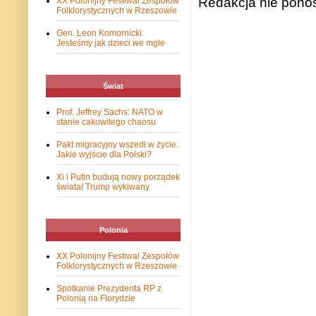
Redakcja nie ponos
XX Polonijny Festiwal Zespołów
Folklorystycznych w Rzeszowie
Gen. Leon Komornicki:
Jesteśmy jak dzieci we mgle
Świat
Prof. Jeffrey Sachs: NATO w
stanie cakowitego chaosu
Pakt migracyjny wszedł w życie.
Jakie wyjście dla Polski?
Xi i Putin budują nowy porządek
świata! Trump wykiwany
Polonia
XX Polonijny Festiwal Zespołów
Folklorystycznych w Rzeszowie
Spotkanie Prezydenta RP z
Polonią na Florydzie