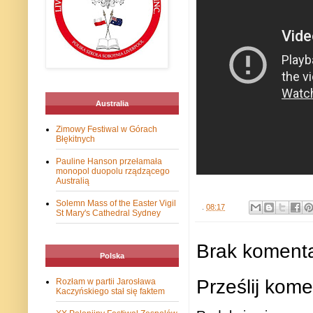
Australia
Zimowy Festiwal w Górach
Błękitnych
Pauline Hanson przełamała
monopol duopolu rządzącego
Australią
Solemn Mass of the Easter Vigil
.
08:17
St Mary's Cathedral Sydney
Brak komenta
Polska
Prześlij kome
Rozłam w partii Jarosława
Kaczyńskiego stał się faktem