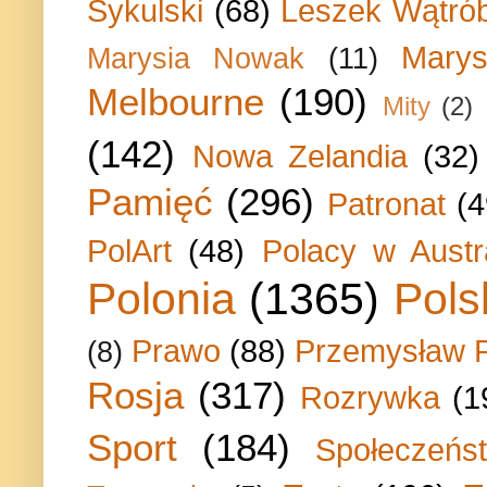
Sykulski
(68)
Leszek Wątrób
Marys
Marysia Nowak
(11)
Melbourne
(190)
Mity
(2)
(142)
Nowa Zelandia
(32)
Pamięć
(296)
Patronat
(4
PolArt
(48)
Polacy w Austra
Polonia
(1365)
Pols
Prawo
(88)
Przemysław P
(8)
Rosja
(317)
Rozrywka
(1
Sport
(184)
Społeczeńs