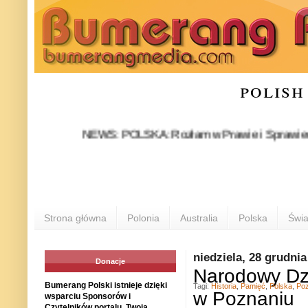
polish
NEWS: POLSKA: Rozłam w Prawie i Sprawiedliwości s
Strona główna
Polonia
Australia
Polska
Świa
niedziela, 28 grudnia
Donacje
Narodowy Dzi
Bumerang Polski istnieje dzięki
Tagi:
Historia
,
Pamięć
,
Polska
,
Po
w Poznaniu
wsparciu Sponsorów i
Czytelników portalu. Twoja