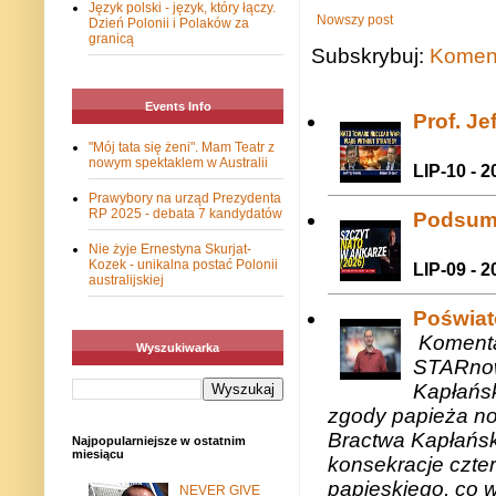
Język polski - język, który łączy.
Nowszy post
Dzień Polonii i Polaków za
granicą
Subskrybuj:
Koment
Events Info
Prof. J
"Mój tata się żeni". Mam Teatr z
nowym spektaklem w Australii
LIP-10 - 2
Prawybory na urząd Prezydenta
RP 2025 - debata 7 kandydatów
Podsum
Nie żyje Ernestyna Skurjat-
Kozek - unikalna postać Polonii
LIP-09 - 2
australijskiej
Poświat
Komenta
Wyszukiwarka
STARnow
Kapłańsk
zgody papieża n
Bractwa Kapłańsk
Najpopularniejsze w ostatnim
miesiącu
konsekracje czte
papieskiego, co w
NEVER GIVE