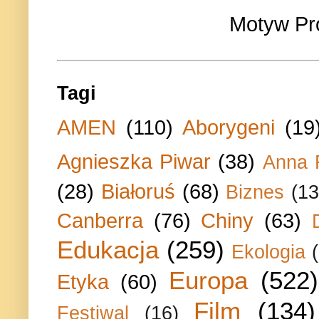
Motyw Pr
Tagi
AMEN
(110)
Aborygeni
(19
Agnieszka Piwar
(38)
Anna 
(28)
Białoruś
(68)
Biznes
(13
Canberra
(76)
Chiny
(63)
Edukacja
(259)
Ekologia
Europa
(522)
Etyka
(60)
Film
(134)
Festiwal
(16)