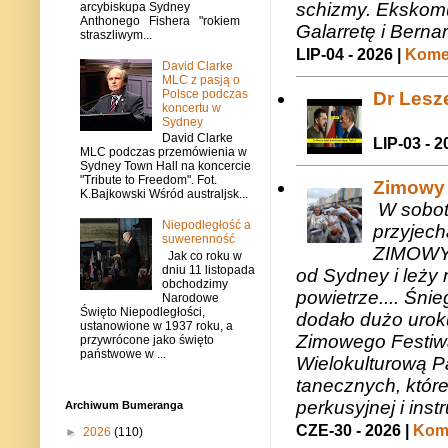
schizmy. Ekskomu
arcybiskupa Sydney
Anthonego Fishera "rokiem
Galarretę i Bernar
straszliwym...
LIP-04 - 2026 |
Komen
David Clarke
MLC z pasją o
Polsce podczas
Dr Lesze
koncertu w
Sydney
David Clarke
LIP-03 - 2
MLC podczas przemówienia w
Sydney Town Hall na koncercie
"Tribute to Freedom". Fot.
Zimowy 
K.Bajkowski Wśród australjsk...
W sobotę
Niepodległość a
przyjech
suwerenność
ZIMOWY 
Jak co roku w
dniu 11 listopada
od Sydney i leży 
obchodzimy
powietrze.... Śni
Narodowe
Święto Niepodległości,
dodało dużo uroku
ustanowione w 1937 roku, a
Zimowego Festiwal
przywrócone jako święto
państwowe w ...
Wielokulturową P
tanecznych, któr
perkusyjnej i in
Archiwum Bumeranga
CZE-30 - 2026 |
Kome
►
2026
(110)