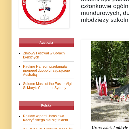
członkowie ogóln
mundurowych, duc
młodzieży szkoln
Australia
Zimowy Festiwal w Górach
Błękitnych
Pauline Hanson przełamała
monopol duopolu rządzącego
Australią
Solemn Mass of the Easter Vigil
St Mary's Cathedral Sydney
Polska
Rozłam w partii Jarosława
Kaczyńskiego stał się faktem
Uroczystości odbyły