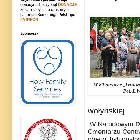
donacja też liczy się!
DONACJE
Zostań stałym lub czasowym
patronem Bumeranga Polskiego:
PATREON
Sponsorzy
W 80 rocznicę „krwawej
Fot. L.W
wołyńskiej.
W
Narodowym Dn
Cmentarzu Centra
obecni byli posł