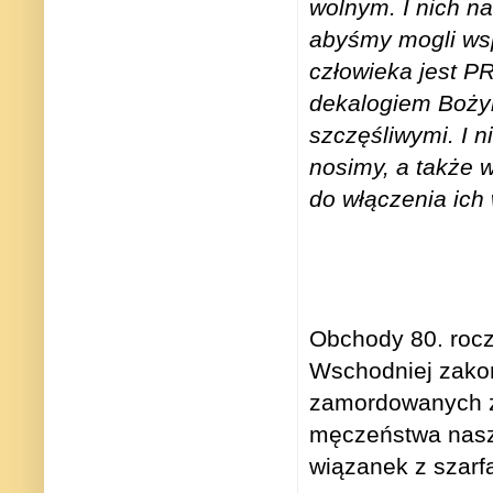
wolnym. I nich na
abyśmy mogli wsp
człowieka jest P
dekalogiem Boży
szczęśliwymi. I n
nosimy, a także 
do włączenia ich
Obchody 80. rocz
Wschodniej zako
zamordowanych z
męczeństwa naszy
wiązanek z szarf