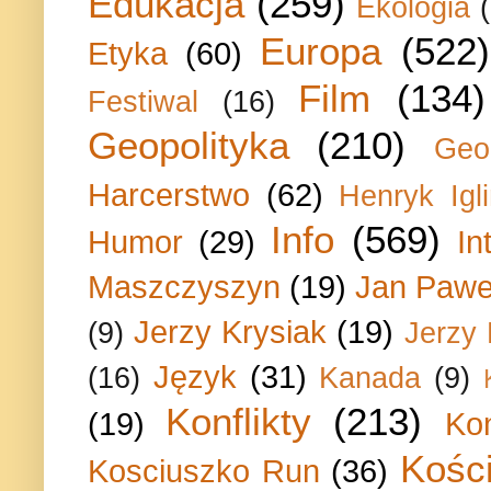
Edukacja
(259)
Ekologia
Europa
(522)
Etyka
(60)
Film
(134)
Festiwal
(16)
Geopolityka
(210)
Geo
Harcerstwo
(62)
Henryk Igli
Info
(569)
Humor
(29)
In
Maszczyszyn
(19)
Jan Paweł
Jerzy Krysiak
(19)
(9)
Jerzy
Język
(31)
(16)
Kanada
(9)
Konflikty
(213)
(19)
Ko
Kości
Kosciuszko Run
(36)