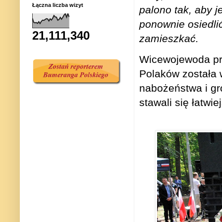
Łączna liczba wizyt
palono tak, aby je
ponownie osiedli
21,111,340
zamieszkać.
Wicewojewoda prz
Polaków została 
nabożeństwa i gr
stawali się łatwi