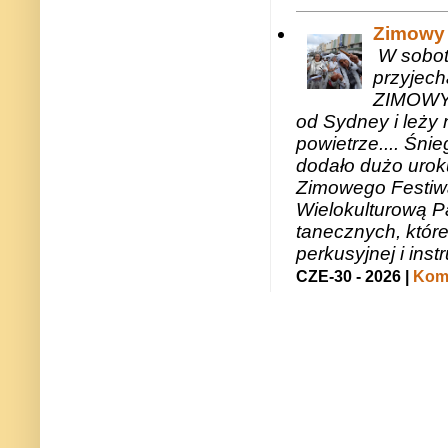
Zimowy 
W sobotę
przyjech
ZIMOWY 
od Sydney i leży 
powietrze.... Śni
dodało dużo uroku
Zimowego Festiwal
Wielokulturową P
tanecznych, któr
perkusyjnej i in
CZE-30 - 2026 |
Kome