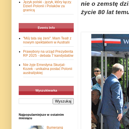
Język polski - język, który łączy.
n
ie o zemstę dzi
Dzień Polonii i Polaków za
granicą
życie 80 lat te
Events Info
"Mój tata się żeni". Mam Teatr z
nowym spektaklem w Australii
Prawybory na urząd Prezydenta
RP 2025 - debata 7 kandydatów
Nie żyje Ernestyna Skurjat-
Kozek - unikalna postać Polonii
australijskiej
Wyszukiwarka
Najpopularniejsze w ostatnim
miesiącu
Bumerang