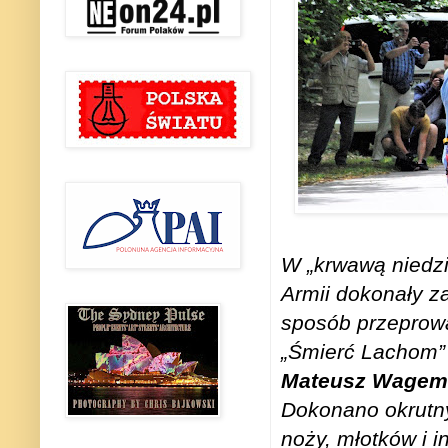
W „krwawą niedzi
Armii dokonały 
sposób przeprow
„Śmierć Lachom”
Mateusz Wagem
Dokonano okrutnyc
noży, młotków i 