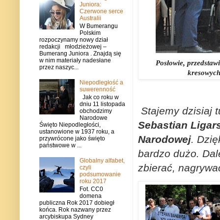
Juniora:
Czerwone serce
Australii
W Bumerangu
Polskim
rozpoczynamy nowy dział
redakcji młodzieżowej –
Bumerang Juniora . Znajdą się
w nim materiały nadesłane
Posłowie, przedstaw
przez naszyc...
kresowych
Niepodległość a
suwerenność
Jak co roku w
dniu 11 listopada
Stajemy dzisiaj 
obchodzimy
Narodowe
Sebastian Ligar
Święto Niepodległości,
ustanowione w 1937 roku, a
Narodowej
. Dzię
przywrócone jako święto
państwowe w ...
bardzo dużo. Dal
Globalny alfabet,
zbierać, nagrywa
czyli
podsumowanie
roku 2017
Fot. CC0
domena
publiczna Rok 2017 dobiegł
końca. Rok nazwany przez
arcybiskupa Sydney