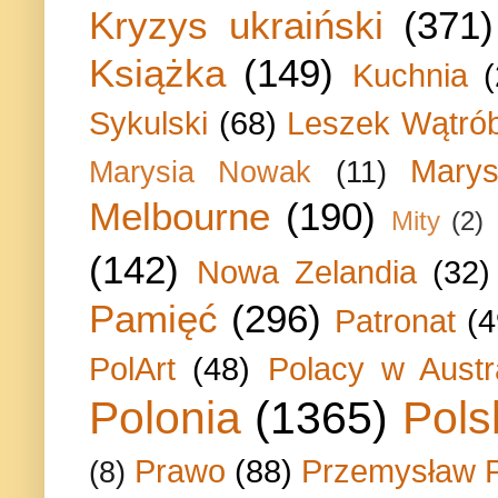
Kryzys ukraiński
(371)
Książka
(149)
Kuchnia
Sykulski
(68)
Leszek Wątrób
Marys
Marysia Nowak
(11)
Melbourne
(190)
Mity
(2)
(142)
Nowa Zelandia
(32)
Pamięć
(296)
Patronat
(4
PolArt
(48)
Polacy w Austra
Polonia
(1365)
Pols
Prawo
(88)
Przemysław P
(8)