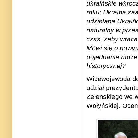
ukraińskie wkroc
roku: Ukraina za
udzielana Ukraiń
naturalny w przes
czas, żeby wraca
Mówi się o nowym
pojednanie może
historycznej?
Wicewojewoda dost
udział prezydent
Zełenskiego we w
Wołyńskiej. Oceni