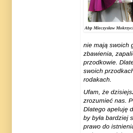
Abp Mieczysław Mokrzyck
nie mają swoich 
zbawienia, zapali
przodkowie. Dlat
swoich przodkach
rodakach.
Ufam, że dzisiej
zrozumieć nas. P
Dlatego apeluję 
by była bardziej
prawo do istnien