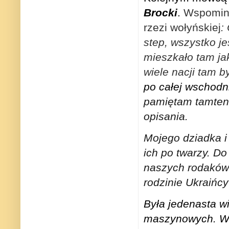
Brocki
.
Wspominał
rzezi wołyńskiej
:
step, wszystko je
mieszkało tam ja
wiele nacji tam b
po całej wschodn
pamiętam tamten 
opisania.
Mojego dziadka i 
ich po twarzy. Do
naszych rodaków 
rodzinie Ukraińc
Była jedenasta w
maszynowych. Wsz