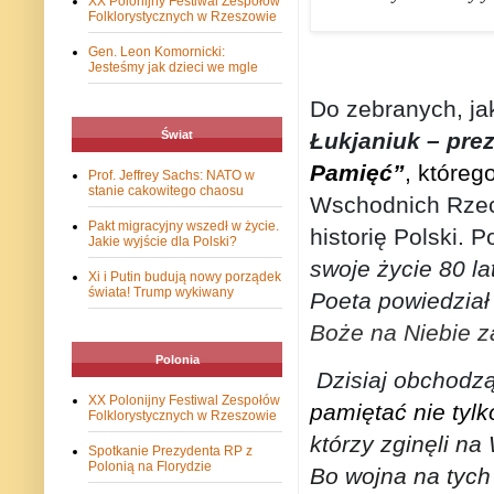
XX Polonijny Festiwal Zespołów
Folklorystycznych w Rzeszowie
Gen. Leon Komornicki:
Jesteśmy jak dzieci we mgle
Do zebranych, ja
Świat
Łukjaniuk – pre
Pamięć”
, które
Prof. Jeffrey Sachs: NATO w
stanie cakowitego chaosu
Wschodnich Rzecz
Pakt migracyjny wszedł w życie.
historię Polski. 
Jakie wyjście dla Polski?
swoje życie 80 l
Xi i Putin budują nowy porządek
świata! Trump wykiwany
Poeta powiedział
Boże na Niebie 
Polonia
Dzisiaj obchodz
XX Polonijny Festiwal Zespołów
pamiętać nie tylk
Folklorystycznych w Rzeszowie
którzy zginęli na
Spotkanie Prezydenta RP z
Polonią na Florydzie
Bo wojna na tych 