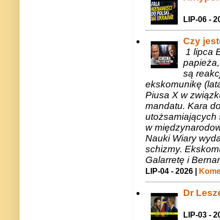
LIP-06 - 2
Czy jes
1 lipca 
papieża,
są reakc
ekskomunikę (lat
Piusa X w związk
mandatu. Kara do
utożsamiających 
w międzynarodow
Nauki Wiary wyda
schizmy. Ekskomu
Galarretę i Bernar
LIP-04 - 2026 |
Komen
Dr Lesze
LIP-03 - 2