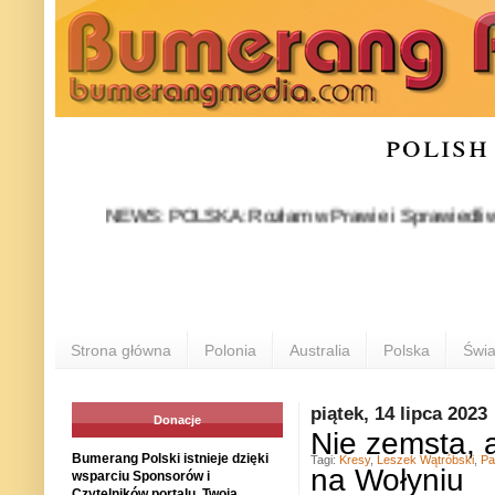
polish
NEWS: POLSKA: Rozłam w Prawie i Sprawiedliwości stał s
PO
Strona główna
Polonia
Australia
Polska
Świa
piątek, 14 lipca 2023
Donacje
Nie zemsta, a
Bumerang Polski istnieje dzięki
Tagi:
Kresy
,
Leszek Wątróbski
,
Pa
na Wołyniu
wsparciu Sponsorów i
Czytelników portalu. Twoja