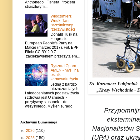
Anthonego Fishera "rokiem
straszliwym...
Włodzimierz
Wnuk: Tani
prześmiewcy
rzeczywistości
Donald Tusk na
kongresie
European People's Party na
Malcie (marzec 2017). Fot. EPP
Flickr CC BY 2.0 Z
zaciekawieniem przeczytałem...
Ryszard Opara:
AMEN - Myśli na
ostatki
karnawału życia
Ks. Kazimierz Łukjaniuk 
Jedną z bardzo
niezrozumiałych
„Kresy Wschodnie - D
i niedocenianych podstaw życia
i zdrowia jest U śmiech -
pozytywny stosunek – do
wszystkiego. Myślenie, rado...
Przypomnij
eksterminac
Archiwum Bumeranga
Nacjonalistów 
►
2026
(110)
(UPA) oraz ukr
►
2025
(150)