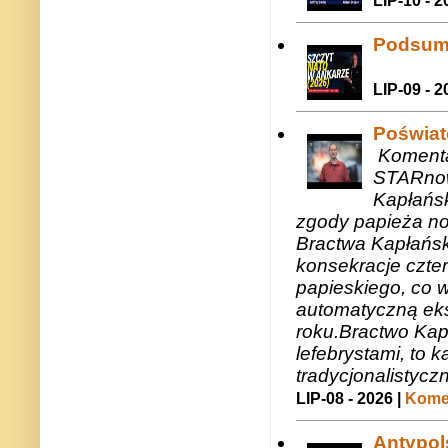
LIP-10 - 2
Podsum
LIP-09 - 2
Poświat
Komenta
STARnow
Kapłańsk
zgody papieża n
Bractwa Kapłańsk
konsekracje czte
papieskiego, co w
automatyczną eks
roku.Bractwo Ka
lefebrystami, to
tradycjonalistycz
LIP-08 - 2026 |
Komen
Antypols